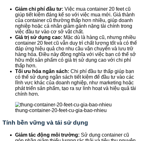
Giảm chi phí đầu tư:
Việc mua container 20 feet cũ
giúp tiết kiệm đáng kể so với việc mua mới. Giá thành
của container cũ thường thấp hơn nhiều, giúp doanh
nghiệp hoặc cá nhân giảm gánh nặng tài chính trong
việc đầu tư vào cơ sở vật chất.
Giá trị sử dụng cao:
Mặc dù là hàng cũ, nhưng nhiều
container 20 feet cũ vẫn duy trì chất lượng tốt và có thể
đáp ứng hiệu quả cho nhu cầu vận chuyển và lưu trữ
hàng hóa. Điều này đồng nghĩa với việc bạn có thể sở
hữu một sản phẩm có giá trị sử dụng cao với chi phí
thấp hơn.
Tối ưu hóa ngân sách:
Chi phí đầu tư thấp giúp bạn
có thể sử dụng ngân sách tiết kiệm để đầu tư vào các
lĩnh vực khác của doanh nghiệp, như marketing hoặc
phát triển sản phẩm, tạo ra sự linh hoạt và hiệu quả tài
chính hơn.
thung-container-20-feet-cu-gia-bao-nhieu
Tính bền vững và tái sử dụng
Giảm tác động môi trường:
Sử dụng container cũ
góp phần giảm thiểu lượng rác thải và tiêu thụ nguyên