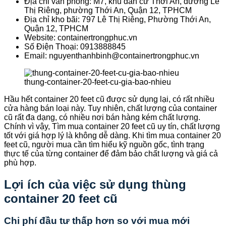
Địa chỉ văn phòng: M7, khu dân cư Thới An, đường Lê
Thị Riêng, phường Thới An, Quận 12, TPHCM
Địa chỉ kho bãi: 797 Lê Thị Riêng, Phường Thới An,
Quận 12, TPHCM
Website: containertrongphuc.vn
Số Điện Thoại: 0913888845
Email: nguyenthanhbinh@containertrongphuc.vn
thung-container-20-feet-cu-gia-bao-nhieu
Hầu hết container 20 feet cũ được sử dụng lại, có rất nhiều
cửa hàng bán loại này. Tuy nhiên, chất lượng của container
cũ rất đa dạng, có nhiều nơi bán hàng kém chất lượng.
Chính vì vậy, Tìm mua container 20 feet cũ uy tín, chất lượng
tốt với giá hợp lý là không dễ dàng. Khi tìm mua container 20
feet cũ, người mua cần tìm hiểu kỹ nguồn gốc, tình trạng
thực tế của từng container để đảm bảo chất lượng và giá cả
phù hợp.
Lợi ích của việc sử dụng thùng
container 20 feet cũ
Chi phí đầu tư thấp hơn so với mua mới