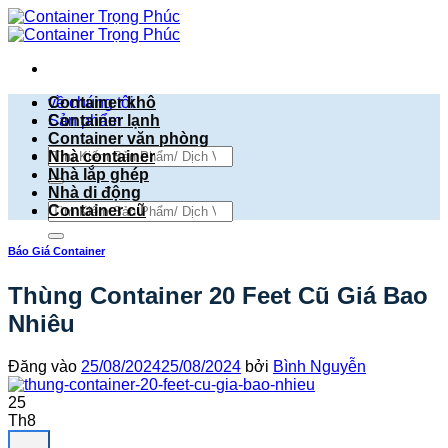
Bỏ
qua
nội
dung
về chúng tôi
Container khô
Sản phẩm
Container lạnh
Container văn phòng
Tìm
Nhà container
kiếm:
Nhà lắp ghép
Nhà di động
Tìm
Container cũ
kiếm:
Báo Giá Container
Thùng Container 20 Feet Cũ Giá Bao
Nhiêu
Đăng vào
25/08/2024
25/08/2024
bởi
Bình Nguyễn
25
Th8