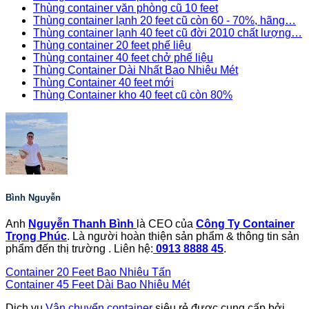
Thùng container văn phòng cũ 10 feet
Thùng container lạnh 20 feet cũ còn 60 - 70%, hãng…
Thùng container lạnh 40 feet cũ đời 2010 chất lượng…
Thùng container 20 feet phế liệu
Thùng container 40 feet chở phế liệu
Thùng Container Dài Nhất Bao Nhiêu Mét
Thùng Container 40 feet mới
Thùng Container kho 40 feet cũ còn 80%
Bình Nguyễn
Anh
Nguyễn Thanh Bình
là CEO của
Công Ty Container
Trọng Phúc
. Là người hoàn thiện sản phẩm & thông tin sản
phẩm đến thị trường . Liên hệ:
0913 8888 45
.
Container 20 Feet Bao Nhiêu Tấn
Container 45 Feet Dài Bao Nhiêu Mét
Dịch vụ
Vận chuyển container
siêu rẻ được cung cấp bởi