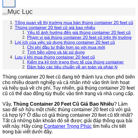
Mục Lục
Tổng quan về thị trường mua bán thùng container 20 feet cũ
Thùng container 20 feet cũ giá bao nhiêu
Yếu tố ảnh hưởng đến giá thùng container 20 feet cũ
Phạm vi giá thùng container 20 feet cũ trên thị trường
Lợi ích của việc sử dụng thùng container 20 feet cũ
Chi phí đầu tư thấp hơn so với mua mới
Tính bền vững và tái sử dụng
Lưu ý khi mua thùng container 20 feet cũ
Kiểm tra kỹ tình trạng thực tế của thùng container
Đảm bảo các tiêu chuẩn về an toàn và pháp lý
Thùng container 20 feet cũ đang trở thành lựa chọn phổ biến
cho nhiều doanh nghiệp và cá nhân nhờ vào tính linh hoạt
và hiệu quả về chi phí. Tuy nhiên, giá thùng container 20 feet
cũ có thể dao động tùy thuộc vào tình trạng và nhà cung cấp.
Vậy,
Thùng Container 20 Feet Cũ Giá Bao Nhiêu
? Làm
sao để sở hữu một chiếc thùng container 20 feet cũ với giá
cả hợp lý? Ở đâu có giá thùng container 20 feet cũ tốt nhất?
Tất cả những băn khoăn đó sẽ được giải đáp thông qua bài
viết này. Hãy cùng
Container Trọng Phúc
tìm hiểu chi tiết
trong bài viết dưới đây.