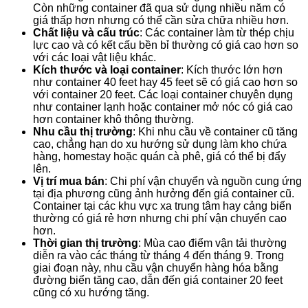
Còn những container đã qua sử dụng nhiều năm có
giá thấp hơn nhưng có thể cần sửa chữa nhiều hơn.
Chất liệu và cấu trúc
: Các container làm từ thép chịu
lực cao và có kết cấu bền bỉ thường có giá cao hơn so
với các loại vật liệu khác.
Kích thước và loại container
: Kích thước lớn hơn
như container 40 feet hay 45 feet sẽ có giá cao hơn so
với container 20 feet. Các loại container chuyên dụng
như container lạnh hoặc container mở nóc có giá cao
hơn container khô thông thường.
Nhu cầu thị trường
: Khi nhu cầu về container cũ tăng
cao, chẳng hạn do xu hướng sử dụng làm kho chứa
hàng, homestay hoặc quán cà phê, giá có thể bị đẩy
lên.
Vị trí mua bán
: Chi phí vận chuyển và nguồn cung ứng
tại địa phương cũng ảnh hưởng đến giá container cũ.
Container tại các khu vực xa trung tâm hay cảng biển
thường có giá rẻ hơn nhưng chi phí vận chuyển cao
hơn.
Thời gian thị trường
: Mùa cao điểm vận tải thường
diễn ra vào các tháng từ tháng 4 đến tháng 9. Trong
giai đoạn này, nhu cầu vận chuyển hàng hóa bằng
đường biển tăng cao, dẫn đến giá container 20 feet
cũng có xu hướng tăng.