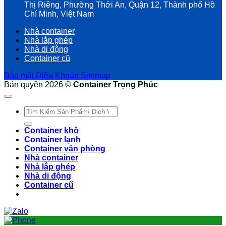
Thị Riêng, Phường Thới An, Quận 12, Thành phố Hồ
Chí Minh, Việt Nam
Nhà container
Nhà lắp ghép
Nhà di động
Container cũ
Bảo mật
Điều Khoản
Sitemap
Bản quyền 2026 ©
Container Trọng Phúc
Tìm
kiếm:
Container khô
Container lạnh
Container văn phòng
Nhà container
Nhà lắp ghép
Nhà di động
Container cũ