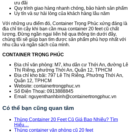
ưu đãi
Quy trình giao hàng nhanh chóng, bảo hành sản phẩm
Uy tín và sự hài lòng của khách hàng lâu năm
Với những ưu điểm đó, Container Trọng Phúc xứng đáng là
địa chỉ tin cậy khi bạn cần mua container 20 feet cũ chất
lượng. Đừng ngần ngại liên hệ qua thông tin dưới đây,
chúng tôi sẽ giúp bạn tìm được sản phẩm phù hợp nhất với
nhu cầu và ngân sách của mình.
CONTAINER TRỌNG PHÚC
Địa chỉ văn phòng: M7, khu dân cư Thới An, đường Lê
Thị Riêng, phường Thới An, Quận 12, TPHCM
Địa chỉ kho bãi: 797 Lê Thị Riêng, Phường Thới An,
Quận 12, TPHCM
Website: containertrongphuc.vn
Số Điện Thoại: 0913888845
Email: nguyenthanhbinh@containertrongphuc.vn
Có thể bạn cũng quan tâm
Thùng Container 20 Feet Cũ Giá Bao Nhiêu? Tìm
Hiểu…
Thùng container văn phòng cũ 20 feet