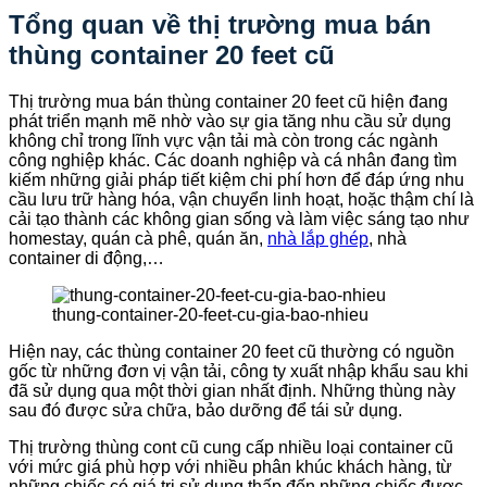
Tổng quan về thị trường mua bán
thùng container 20 feet cũ
Thị trường mua bán thùng container 20 feet cũ hiện đang
phát triển mạnh mẽ nhờ vào sự gia tăng nhu cầu sử dụng
không chỉ trong lĩnh vực vận tải mà còn trong các ngành
công nghiệp khác. Các doanh nghiệp và cá nhân đang tìm
kiếm những giải pháp tiết kiệm chi phí hơn để đáp ứng nhu
cầu lưu trữ hàng hóa, vận chuyển linh hoạt, hoặc thậm chí là
cải tạo thành các không gian sống và làm việc sáng tạo như
homestay, quán cà phê, quán ăn,
nhà lắp ghép
, nhà
container di động,…
thung-container-20-feet-cu-gia-bao-nhieu
Hiện nay, các thùng container 20 feet cũ thường có nguồn
gốc từ những đơn vị vận tải, công ty xuất nhập khẩu sau khi
đã sử dụng qua một thời gian nhất định. Những thùng này
sau đó được sửa chữa, bảo dưỡng để tái sử dụng.
Thị trường thùng cont cũ cung cấp nhiều loại container cũ
với mức giá phù hợp với nhiều phân khúc khách hàng, từ
những chiếc có giá trị sử dụng thấp đến những chiếc được