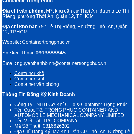
Container Trọng Phúc
Địa chỉ văn phòng
: M7, khu dân cư Thới An, đường Lê Thị
Riêng, phường Thới An, Quận 12, TPHCM
Địa chỉ kho bãi
: 797 Lê Thị Riêng, Phường Thới An, Quận
12, TPHCM.
Website:
Containertrongphuc.vn
0913888845
Số Điện Thoại:
Email: nguyenthanhbinh@containertrongphuc.vn
Container khô
Container lạnh
Container văn phòng
Thông Tin Đăng Ký Kinh Doanh
Công Ty TNHH Cơ Khí Ô Tô & Container Trọng Phúc
Tên Quốc Tế: TRONG PHUC CONTAINER AND
AUTOMOBILE MECHANICAL COMPANY LIMITED
Tên Viết Tắt: TPC COMPANY
Mã Số Thuế: 0316626202
Địa Chỉ Đăng Ký: M7 Khu Dân Cư Thới An, Đường Lê