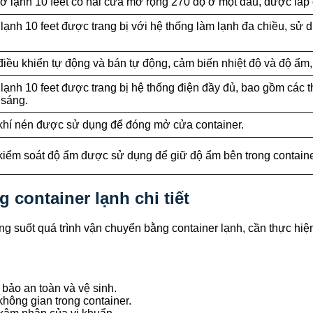
nơ lạnh 10 feet có hai cửa mở rộng 270 độ ở một đầu, được lắp 
 lạnh 10 feet được trang bị với hệ thống làm lạnh đa chiều, s
iều khiển tự động và bán tự động, cảm biến nhiệt độ và độ ẩm, 
lạnh 10 feet được trang bị hệ thống điện đầy đủ, bao gồm các th
 sáng.
khí nén được sử dụng để đóng mở cửa container.
kiểm soát độ ẩm được sử dụng để giữ độ ẩm bên trong contain
 container lạnh chi tiết
 suốt quá trình vận chuyển bằng container lạnh, cần thực hiệ
bảo an toàn và vệ sinh.
không gian trong container.