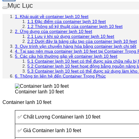
Mục Lục
1. Khái quát về container lạnh 10 feet
1.1 Đặc điểm của container lạnh 10 feet
1.2 Thông số kỹ thuật của container lạnh 10 feet
2. Ứng dụng của container lạnh 10 feet
2.1 Lưu ý khi sử dụng container lạnh 10 feet
2.2 Dưới đây là bảng cấu tạo của container lạnh 10 feet
3. Quy trình vận chuyển hàng hóa bằng container lạnh chi tiết
4. Tại sao nên mua container lạnh 10 feet tại Container Trọng
5. Các câu hỏi thường gặp về container lạnh 10 feet
5.1 Container lạnh 10 feet có thể được sửa chữa nếu bị
5.2 Container lạnh 10 feet hoạt động bằng nguồn năng 
5.3 Container lạnh 10 feet có thể được sử dụng làm kho 
6. Thông tin liên hệ đến Container Trọng Phúc
Container lanh 10 feet
Container lạnh 10 feet
✅ Chất Lượng Container lạnh 10 feet
✅ Giá Container lạnh 10 feet