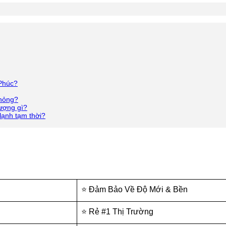
 Phúc?
 hỏng?
lượng gì?
lạnh tạm thời?
⭐ Đảm Bảo Về Độ Mới & Bền
⭐ Rẻ #1 Thị Trường