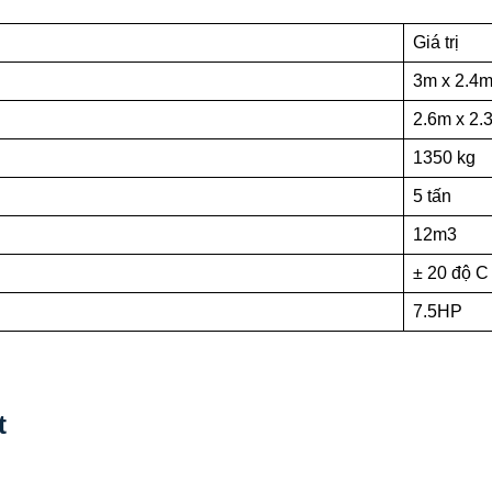
Giá trị
3m x 2.4m
2.6m x 2.
1350 kg
5 tấn
12m3
± 20 độ C
7.5HP
t