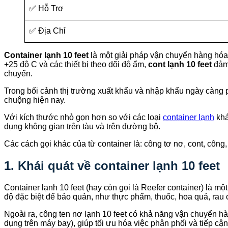
✅ Hỗ Trợ
✅ Địa Chỉ
Container lạnh 10 feet
là một giải pháp vận chuyển hàng hóa 
+25 độ C và các thiết bị theo dõi độ ẩm,
cont lạnh 10 feet
đảm 
chuyển.
Trong bối cảnh thị trường xuất khẩu và nhập khẩu ngày càng p
chuộng hiện nay.
Với kích thước nhỏ gọn hơn so với các loại
container lạnh
kh
dụng không gian trên tàu và trên đường bộ.
Các cách gọi khác của từ container là: công tơ nơ, cont, công,
1. Khái quát về container lạnh 10 feet
Container lạnh 10 feet (hay còn gọi là Reefer container) là m
độ đặc biệt để bảo quản, như thực phẩm, thuốc, hoa quả, rau củ
Ngoài ra, công ten nơ lạnh 10 feet có khả năng vận chuyển 
dụng trên máy bay), giúp tối ưu hóa việc phân phối và tiếp cận