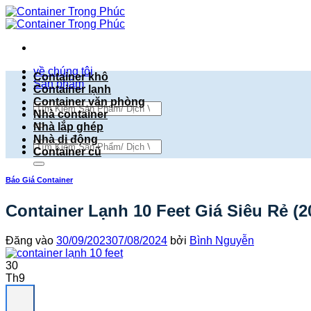
Bỏ
qua
nội
dung
về chúng tôi
Container khô
Sản phẩm
Container lạnh
Container văn phòng
Tìm
Nhà container
kiếm:
Nhà lắp ghép
Nhà di động
Tìm
Container cũ
kiếm:
Báo Giá Container
Container Lạnh 10 Feet Giá Siêu Rẻ (2
Đăng vào
30/09/2023
07/08/2024
bởi
Bình Nguyễn
30
Th9