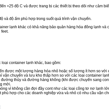
 đến +25 độ C và được trang bị các thiết bị theo dõi như cảm bi
ộ và độ ẩm phù hợp trong suốt quá trình vận chuyển.
ontainer lạnh khác có khả năng bảo quản hàng hóa đông lạnh và c
 feet.
 loại container lạnh khác, bao gồm:
uyển được một lượng hàng hóa nhỏ hoặc số lượng ít hơn so với c
hí vận chuyển và lưu kho thấp hơn so với các loại container lạn
ộ, đường thủy và đường hàng không (khi được chuyển sang cont
ng mới.
óng vì không cần đợi đầy cont như các loại công tơ nơ lạnh lớ
feet phù hợp cho các doanh nghiệp vừa và nhỏ có nhu cầu vận 
t