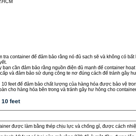
TP.HCM
m tra container để đảm bảo rằng nó đủ sạch sẽ và không có bất
yết.
ậy bạn cần đảm bảo rằng nguồn điện đủ mạnh để container hoạt
cấp và đảm bảo sử dụng công te nơ đúng cách để tránh gây hư
 10 feet để đảm bảo chất lượng của hàng hóa được bảo vệ trong
n cho hàng hóa bên trong và tránh gây hư hỏng cho container.7
 10 feet
iner được làm bằng thép chịu lực và chống gỉ, được cách nhiệt