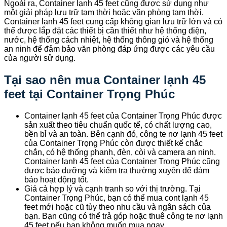
Ngoài ra, Container lạnh 45 feet cũng được sử dụng như
một giải pháp lưu trữ tạm thời hoặc văn phòng tạm thời.
Container lạnh 45 feet cung cấp không gian lưu trữ lớn và có
thể được lắp đặt các thiết bị cần thiết như hệ thống điện,
nước, hệ thống cách nhiệt, hệ thống thông gió và hệ thống
an ninh để đảm bảo văn phòng đáp ứng được các yêu cầu
của người sử dụng.
Tại sao nên mua Container lạnh 45
feet tại Container Trọng Phúc
Container lạnh 45 feet của Container Trọng Phúc được
sản xuất theo tiêu chuẩn quốc tế, có chất lượng cao,
bền bỉ và an toàn. Bên cạnh đó, công te nơ lạnh 45 feet
của Container Trọng Phúc còn được thiết kế chắc
chắn, có hệ thống phanh, đèn, còi và camera an ninh.
Container lạnh 45 feet của Container Trọng Phúc cũng
được bảo dưỡng và kiểm tra thường xuyên để đảm
bảo hoạt động tốt.
Giá cả hợp lý và cạnh tranh so với thị trường. Tại
Container Trọng Phúc, bạn có thể mua cont lạnh 45
feet mới hoặc cũ tùy theo nhu cầu và ngân sách của
bạn. Bạn cũng có thể trả góp hoặc thuê công te nơ lạnh
45 feet nếu bạn không muốn mua ngay.