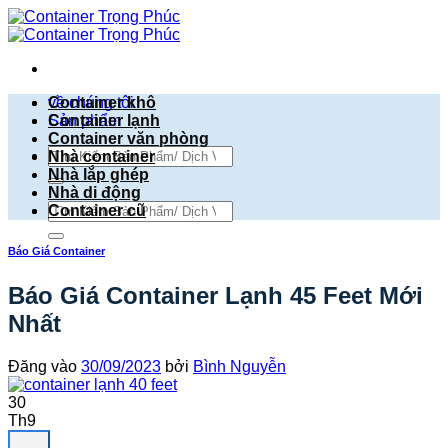
Bỏ
qua
nội
dung
về chúng tôi
Container khô
Sản phẩm
Container lạnh
Container văn phòng
Tìm
Nhà container
kiếm:
Nhà lắp ghép
Nhà di động
Tìm
Container cũ
kiếm:
Báo Giá Container
Báo Giá Container Lạnh 45 Feet Mới
Nhất
Đăng vào
30/09/2023
bởi
Bình Nguyễn
30
Th9