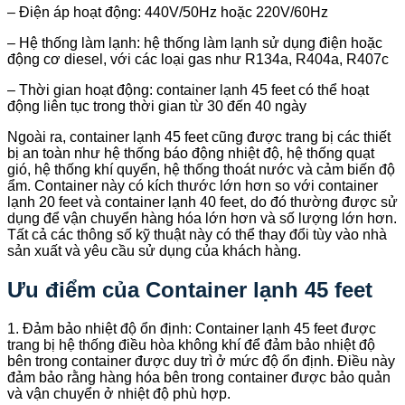
– Điện áp hoạt động: 440V/50Hz hoặc 220V/60Hz
– Hệ thống làm lạnh: hệ thống làm lạnh sử dụng điện hoặc
động cơ diesel, với các loại gas như R134a, R404a, R407c
– Thời gian hoạt động: container lạnh 45 feet có thể hoạt
động liên tục trong thời gian từ 30 đến 40 ngày
Ngoài ra, container lạnh 45 feet cũng được trang bị các thiết
bị an toàn như hệ thống báo động nhiệt độ, hệ thống quạt
gió, hệ thống khí quyển, hệ thống thoát nước và cảm biến độ
ẩm. Container này có kích thước lớn hơn so với container
lạnh 20 feet và container lạnh 40 feet, do đó thường được sử
dụng để vận chuyển hàng hóa lớn hơn và số lượng lớn hơn.
Tất cả các thông số kỹ thuật này có thể thay đổi tùy vào nhà
sản xuất và yêu cầu sử dụng của khách hàng.
Ưu điểm của Container lạnh 45 feet
1. Đảm bảo nhiệt độ ổn định: Container lạnh 45 feet được
trang bị hệ thống điều hòa không khí để đảm bảo nhiệt độ
bên trong container được duy trì ở mức độ ổn định. Điều này
đảm bảo rằng hàng hóa bên trong container được bảo quản
và vận chuyển ở nhiệt độ phù hợp.