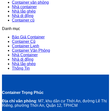
Container văn phòng
Nhà container
Nhà lắp ghép
Nhà di động
Container cũ
Danh mục
Báo Giá Container
Container Cũ
Container Lạnh
Container Văn Phòng
Nhà Container
Nhà di động
Nhà lắp ghép
Thông Tin
Container Trọng Phúc
Địa chỉ văn phòng
: M7, khu dân cư Thới An, đường Lê Thị
Riêng, phường Thới An, Quận 12, TPHCM