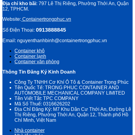
Địa chỉ kho bãi
: 797 Lê Thị Riêng, Phường Thới An, Quận
12, TPHCM.
Website:
Containertrongphuc.vn
0913888845
Số Điện Thoại:
Email: nguyenthanhbinh@containertrongphuc.vn
Container khô
Container lạnh
Container văn phòng
Thông Tin Đăng Ký Kinh Doanh
Công Ty TNHH Cơ Khí Ô Tô & Container Trọng Phúc
Tên Quốc Tế: TRONG PHUC CONTAINER AND
AUTOMOBILE MECHANICAL COMPANY LIMITED
Tên Viết Tắt: TPC COMPANY
Mã Số Thuế: 0316626202
Địa Chỉ Đăng Ký: M7 Khu Dân Cư Thới An, Đường Lê
Thị Riêng, Phường Thới An, Quận 12, Thành phố Hồ
Chí Minh, Việt Nam
Nhà container