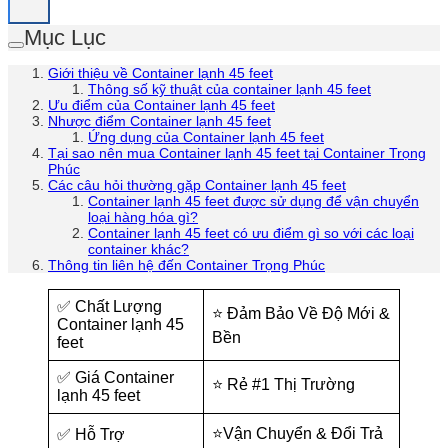
Mục Lục
Giới thiệu về Container lạnh 45 feet
Thông số kỹ thuật của container lạnh 45 feet
Ưu điểm của Container lạnh 45 feet
Nhược điểm Container lạnh 45 feet
Ứng dụng của Container lạnh 45 feet
Tại sao nên mua Container lạnh 45 feet tại Container Trọng
Phúc
Các câu hỏi thường gặp Container lạnh 45 feet
Container lạnh 45 feet được sử dụng để vận chuyển
loại hàng hóa gì?
Container lạnh 45 feet có ưu điểm gì so với các loại
container khác?
Thông tin liên hệ đến Container Trọng Phúc
✅ Chất Lượng
⭐ Đảm Bảo Về Độ Mới &
Container lạnh 45
Bền
feet
✅ Giá Container
⭐ Rẻ #1 Thị Trường
lạnh 45 feet
⭐Vận Chuyển & Đổi Trả
✅ Hỗ Trợ