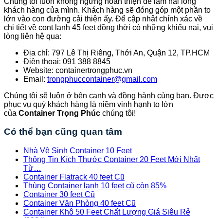
Chúng tôi luôn không ngừng hoàn thiện để làm hài lòng
khách hàng của mình. Khách hàng sẽ đóng góp một phần to
lớn vào con đường cải thiện ấy. Để cập nhật chính xác về
chi tiết về cont lạnh 45 feet đồng thời có những khiếu nại, vui
lòng liên hệ qua:
Địa chỉ: 797 Lê Thị Riêng, Thới An, Quận 12, TP.HCM
Điện thoại: 091 388 8845
Website: containertrongphuc.vn
Email:
trongphuccontainer@gmail.com
Chúng tôi sẽ luôn ở bên cạnh và đồng hành cùng bạn. Được
phục vụ quý khách hàng là niềm vinh hạnh to lớn
của
Container
Trọng Phúc
chúng tôi!
Có thể bạn cũng quan tâm
Nhà Vệ Sinh Container 10 Feet
Thông Tin Kích Thước Container 20 Feet Mới Nhất
Từ…
Container Flatrack 40 feet Cũ
Thùng Container lạnh 10 feet cũ còn 85%
Container 30 feet Cũ
Container Văn Phòng 40 feet Cũ
Container Khô 50 Feet Chất Lượng Giá Siêu Rẻ