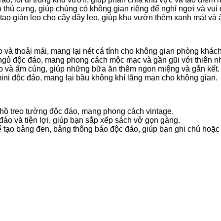
 thú cưng, giúp chúng có không gian riêng để nghỉ ngơi và vui 
ể tạo giàn leo cho cây dây leo, giúp khu vườn thêm xanh mát và
 và thoải mái, mang lại nét cá tính cho không gian phòng khách
 ngủ độc đáo, mang phong cách mộc mạc và gần gũi với thiên n
áo và ấm cúng, giúp những bữa ăn thêm ngon miệng và gắn kết.
mini độc đáo, mang lại bầu không khí lãng mạn cho không gian.
 hồ treo tường độc đáo, mang phong cách vintage.
 đáo và tiện lợi, giúp bạn sắp xếp sách vở gọn gàng.
 tạo bảng đen, bảng thông báo độc đáo, giúp bạn ghi chú hoặc