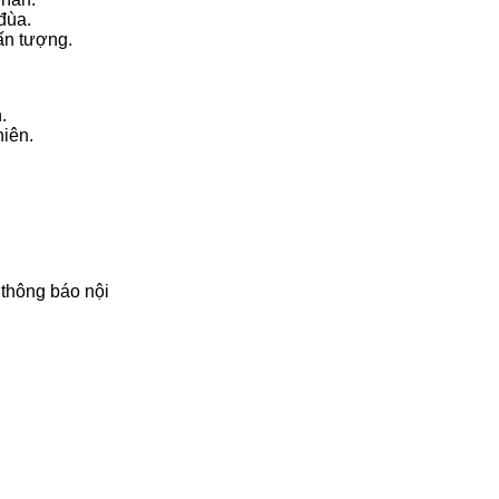
đùa.
 ấn tượng.
.
hiên.
 thông báo nội