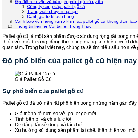
Địa điểm tư vấn và báo giá pallet gỗ cũ uy tín
Công ty cung cấp pallet gỗ cũ
Trang web chuyên nghiệp
Đánh giá từ khách hàng
Cảnh báo về những rủi ro khi mua pallet gỗ cũ không đảm bảo
Thông tin liên hệ Container Trọng Phúc
Pallet gỗ cũ là một sản phẩm được sử dụng rộng rãi trong nhiều
thiện với môi trường, đồng thời cũng mang lại nhiều lợi ích 
quan tâm. Trong bài viết này, chúng ta sẽ tìm hiểu sâu hơn về
Độ phổ biến của pallet gỗ cũ hiện nay
Giá Pallet Gỗ Cũ
Sự phổ biến của pallet gỗ cũ
Pallet gỗ cũ đã trở nên rất phổ biến trong những năm gần đây
Giá thành rẻ hơn so với pallet gỗ mới
Tính bền bỉ và chịu lực tốt
Dễ dàng tái sử dụng và tái chế
Xu hướng sử dụng sản phẩm tái chế, thân thiện với môi