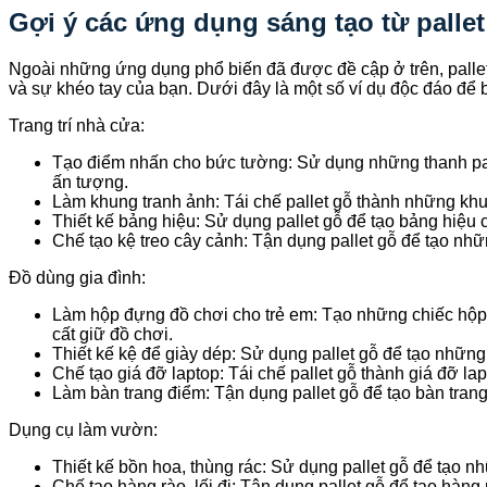
Gợi ý các ứng dụng sáng tạo từ pallet
Ngoài những ứng dụng phổ biến đã được đề cập ở trên, pallet
và sự khéo tay của bạn. Dưới đây là một số ví dụ độc đáo để
Trang trí nhà cửa:
Tạo điểm nhấn cho bức tường: Sử dụng những thanh pal
ấn tượng.
Làm khung tranh ảnh: Tái chế pallet gỗ thành những k
Thiết kế bảng hiệu: Sử dụng pallet gỗ để tạo bảng hiệu
Chế tạo kệ treo cây cảnh: Tận dụng pallet gỗ để tạo nhữ
Đồ dùng gia đình:
Làm hộp đựng đồ chơi cho trẻ em: Tạo những chiếc hộp 
cất giữ đồ chơi.
Thiết kế kệ để giày dép: Sử dụng pallet gỗ để tạo những
Chế tạo giá đỡ laptop: Tái chế pallet gỗ thành giá đỡ lapt
Làm bàn trang điểm: Tận dụng pallet gỗ để tạo bàn tra
Dụng cụ làm vườn:
Thiết kế bồn hoa, thùng rác: Sử dụng pallet gỗ để tạo 
Chế tạo hàng rào, lối đi: Tận dụng pallet gỗ để tạo hàng