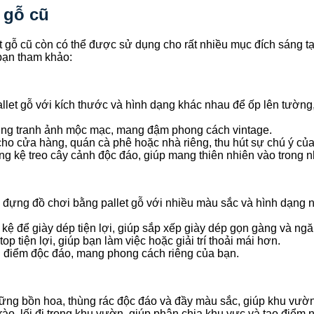
 gỗ cũ
 gỗ cũ còn có thể được sử dụng cho rất nhiều mục đích sáng tạ
 bạn tham khảo:
let gỗ với kích thước và hình dạng khác nhau để ốp lên tườn
hung tranh ảnh mộc mạc, mang đậm phong cách vintage.
 cho cửa hàng, quán cà phê hoặc nhà riêng, thu hút sự chú ý củ
ng kệ treo cây cảnh độc đáo, giúp mang thiên nhiên vào trong n
đựng đồ chơi bằng pallet gỗ với nhiều màu sắc và hình dạng n
 kệ để giày dép tiện lợi, giúp sắp xếp giày dép gọn gàng và ngă
op tiện lợi, giúp bạn làm việc hoặc giải trí thoải mái hơn.
ng điểm độc đáo, mang phong cách riêng của bạn.
những bồn hoa, thùng rác độc đáo và đầy màu sắc, giúp khu vườ
 rào, lối đi trong khu vườn, giúp phân chia khu vực và tạo điểm 