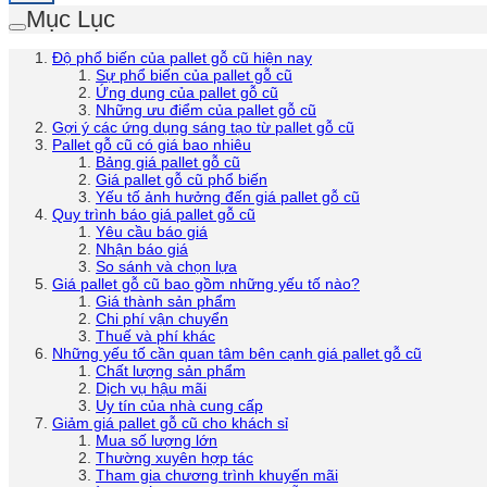
Mục Lục
Độ phổ biến của pallet gỗ cũ hiện nay
Sự phổ biến của pallet gỗ cũ
Ứng dụng của pallet gỗ cũ
Những ưu điểm của pallet gỗ cũ
Gợi ý các ứng dụng sáng tạo từ pallet gỗ cũ
Pallet gỗ cũ có giá bao nhiêu
Bảng giá pallet gỗ cũ
Giá pallet gỗ cũ phổ biến
Yếu tố ảnh hưởng đến giá pallet gỗ cũ
Quy trình báo giá pallet gỗ cũ
Yêu cầu báo giá
Nhận báo giá
So sánh và chọn lựa
Giá pallet gỗ cũ bao gồm những yếu tố nào?
Giá thành sản phẩm
Chi phí vận chuyển
Thuế và phí khác
Những yếu tố cần quan tâm bên cạnh giá pallet gỗ cũ
Chất lượng sản phẩm
Dịch vụ hậu mãi
Uy tín của nhà cung cấp
Giảm giá pallet gỗ cũ cho khách sỉ
Mua số lượng lớn
Thường xuyên hợp tác
Tham gia chương trình khuyến mãi