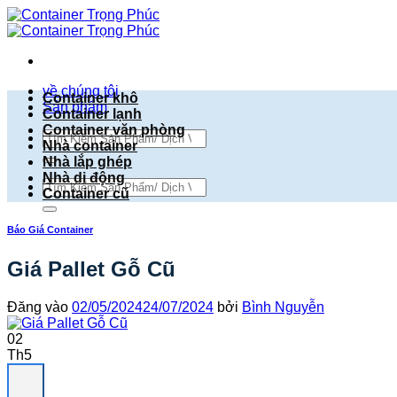
Bỏ
qua
nội
dung
về chúng tôi
Container khô
Sản phẩm
Container lạnh
Container văn phòng
Tìm
Nhà container
kiếm:
Nhà lắp ghép
Nhà di động
Tìm
Container cũ
kiếm:
Báo Giá Container
Giá Pallet Gỗ Cũ
Đăng vào
02/05/2024
24/07/2024
bởi
Bình Nguyễn
02
Th5