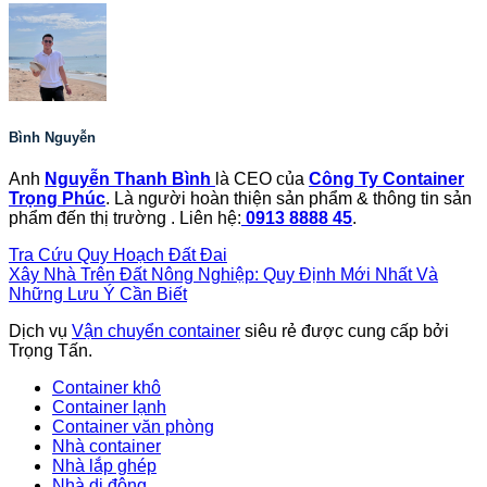
Bình Nguyễn
Anh
Nguyễn Thanh Bình
là CEO của
Công Ty Container
Trọng Phúc
. Là người hoàn thiện sản phẩm & thông tin sản
phẩm đến thị trường . Liên hệ:
0913 8888 45
.
Tra Cứu Quy Hoạch Đất Đai
Xây Nhà Trên Đất Nông Nghiệp: Quy Định Mới Nhất Và
Những Lưu Ý Cần Biết
Dịch vụ
Vận chuyển container
siêu rẻ được cung cấp bởi
Trọng Tấn.
Container khô
Container lạnh
Container văn phòng
Nhà container
Nhà lắp ghép
Nhà di động