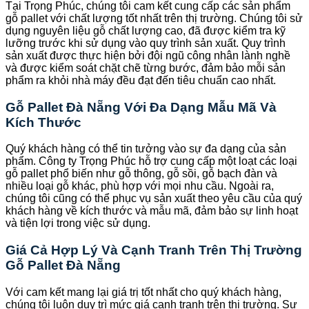
Tại Trọng Phúc, chúng tôi cam kết cung cấp các sản phẩm
gỗ pallet với chất lượng tốt nhất trên thị trường. Chúng tôi sử
dụng nguyên liệu gỗ chất lượng cao, đã được kiểm tra kỹ
lưỡng trước khi sử dụng vào quy trình sản xuất. Quy trình
sản xuất được thực hiện bởi đội ngũ công nhân lành nghề
và được kiểm soát chặt chẽ từng bước, đảm bảo mỗi sản
phẩm ra khỏi nhà máy đều đạt đến tiêu chuẩn cao nhất.
Gỗ Pallet Đà Nẵng Với Đa Dạng Mẫu Mã Và
Kích Thước
Quý khách hàng có thể tin tưởng vào sự đa dạng của sản
phẩm. Công ty Trọng Phúc hỗ trợ cung cấp một loạt các loại
gỗ pallet phổ biến như gỗ thông, gỗ sồi, gỗ bạch đàn và
nhiều loại gỗ khác, phù hợp với mọi nhu cầu. Ngoài ra,
chúng tôi cũng có thể phục vụ sản xuất theo yêu cầu của quý
khách hàng về kích thước và mẫu mã, đảm bảo sự linh hoạt
và tiện lợi trong việc sử dụng.
Giá Cả Hợp Lý Và Cạnh Tranh Trên Thị Trường
Gỗ Pallet Đà Nẵng
Với cam kết mang lại giá trị tốt nhất cho quý khách hàng,
chúng tôi luôn duy trì mức giá cạnh tranh trên thị trường. Sự