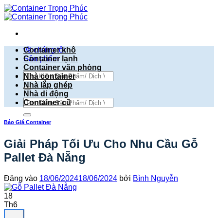
Bỏ
qua
nội
dung
về chúng tôi
Container khô
Sản phẩm
Container lạnh
Container văn phòng
Tìm
Nhà container
kiếm:
Nhà lắp ghép
Nhà di động
Tìm
Container cũ
kiếm:
Báo Giá Container
Giải Pháp Tối Ưu Cho Nhu Cầu Gỗ
Pallet Đà Nẵng
Đăng vào
18/06/2024
18/06/2024
bởi
Bình Nguyễn
18
Th6