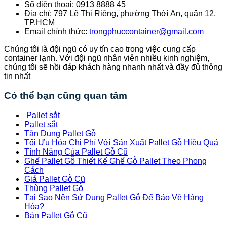
Số điện thoại: 0913 8888 45
Địa chỉ: 797 Lê Thị Riêng, phường Thới An, quận 12,
TP.HCM
Email chính thức:
trongphuccontainer@gmail.com
Chúng tôi là đội ngũ có uy tín cao trong việc cung cấp
container lạnh. Với đội ngũ nhân viên nhiều kinh nghiệm,
chúng tôi sẽ hồi đáp khách hàng nhanh nhất và đầy đủ thông
tin nhất
Có thể bạn cũng quan tâm
Pallet sắt
Pallet sắt
Tận Dụng Pallet Gỗ
Tối Ưu Hóa Chi Phí Với Sản Xuất Pallet Gỗ Hiệu Quả
Tính Năng Của Pallet Gỗ Cũ
Ghế Pallet Gỗ Thiết Kế Ghế Gỗ Pallet Theo Phong
Cách
Giá Pallet Gỗ Cũ
Thùng Pallet Gỗ
Tại Sao Nên Sử Dụng Pallet Gỗ Để Bảo Vệ Hàng
Hóa?
Bán Pallet Gỗ Cũ