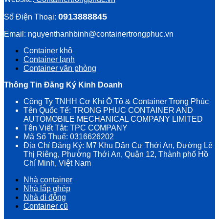
0913888845
Số Điện Thoại:
Email: nguyenthanhbinh@containertrongphuc.vn
Container khô
Container lạnh
Container văn phòng
Thông Tin Đăng Ký Kinh Doanh
Công Ty TNHH Cơ Khí Ô Tô & Container Trọng Phúc
Tên Quốc Tế: TRONG PHUC CONTAINER AND
AUTOMOBILE MECHANICAL COMPANY LIMITED
Tên Viết Tắt: TPC COMPANY
Mã Số Thuế: 0316626202
Địa Chỉ Đăng Ký: M7 Khu Dân Cư Thới An, Đường Lê
Thị Riêng, Phường Thới An, Quận 12, Thành phố Hồ
Chí Minh, Việt Nam
Nhà container
Nhà lắp ghép
Nhà di động
Container cũ