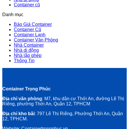
Container cũ
Danh mục
Báo Giá Container
Container Cũ
Container Lạnh
Container Văn Phòng
Nhà Container
Nhà di động
Nhà lắp ghép
Thông Tin
Container Trọng Phúc
Địa chỉ văn phòng
: M7, khu dân cư Thới An, đường Lê Thị
Riêng, phường Thới An, Quận 12, TPHCM
Địa chỉ kho bãi
: 797 Lê Thị Riêng, Phường Thới An, Quận
12, TPHCM.
Website:
Containertrongphuc.vn