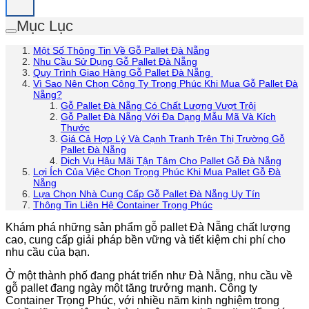
Mục Lục
Một Số Thông Tin Về Gỗ Pallet Đà Nẵng
Nhu Cầu Sử Dụng Gỗ Pallet Đà Nẵng
Quy Trình Giao Hàng Gỗ Pallet Đà Nẵng
Vì Sao Nên Chọn Công Ty Trọng Phúc Khi Mua Gỗ Pallet Đà
Nẵng?
Gỗ Pallet Đà Nẵng Có Chất Lượng Vượt Trội
Gỗ Pallet Đà Nẵng Với Đa Dạng Mẫu Mã Và Kích
Thước
Giá Cả Hợp Lý Và Cạnh Tranh Trên Thị Trường Gỗ
Pallet Đà Nẵng
Dịch Vụ Hậu Mãi Tận Tâm Cho Pallet Gỗ Đà Nẵng
Lợi Ích Của Việc Chọn Trọng Phúc Khi Mua Pallet Gỗ Đà
Nẵng
Lựa Chọn Nhà Cung Cấp Gỗ Pallet Đà Nẵng Uy Tín
Thông Tin Liên Hệ Container Trọng Phúc
Khám phá những sản phẩm gỗ pallet Đà Nẵng chất lượng
cao, cung cấp giải pháp bền vững và tiết kiệm chi phí cho
nhu cầu của bạn.
Ở một thành phố đang phát triển như Đà Nẵng, nhu cầu về
gỗ pallet đang ngày một tăng trưởng mạnh. Công ty
Container Trọng Phúc, với nhiều năm kinh nghiệm trong