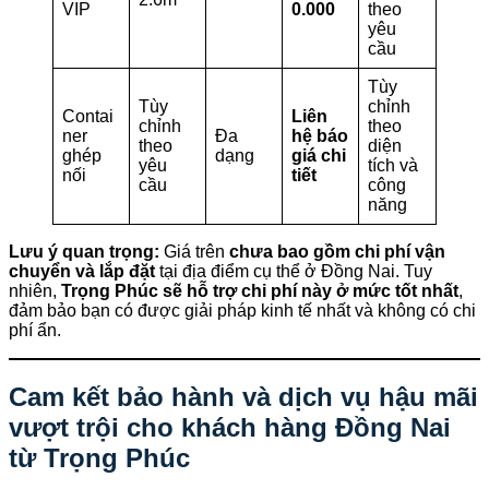
VIP
0.000
theo
yêu
cầu
Tùy
Tùy
chỉnh
Contai
Liên
chỉnh
theo
ner
Đa
hệ báo
theo
diện
ghép
dạng
giá chi
yêu
tích và
nối
tiết
cầu
công
năng
Lưu ý quan trọng:
Giá trên
chưa bao gồm chi phí vận
chuyển và lắp đặt
tại địa điểm cụ thể ở Đồng Nai. Tuy
nhiên,
Trọng Phúc sẽ hỗ trợ chi phí này ở mức tốt nhất
,
đảm bảo bạn có được giải pháp kinh tế nhất và không có chi
phí ẩn.
Cam kết bảo hành và dịch vụ hậu mãi
vượt trội cho khách hàng Đồng Nai
từ
Trọng Phúc