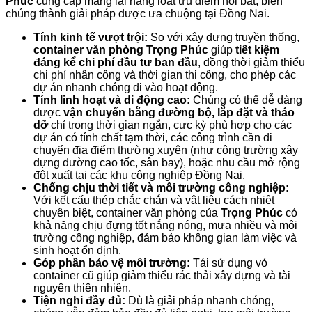
Phúc
cung cấp mang lại hàng loạt ưu điểm nổi bật, biến
chúng thành giải pháp được ưa chuộng tại Đồng Nai.
Tính kinh tế vượt trội:
So với xây dựng truyền thống,
container văn phòng Trọng Phúc
giúp
tiết kiệm
đáng kể chi phí đầu tư ban đầu
, đồng thời giảm thiểu
chi phí nhân công và thời gian thi công, cho phép các
dự án nhanh chóng đi vào hoạt động.
Tính linh hoạt và di động cao:
Chúng có thể dễ dàng
được
vận chuyển bằng đường bộ, lắp đặt và tháo
dỡ
chỉ trong thời gian ngắn, cực kỳ phù hợp cho các
dự án có tính chất tạm thời, các công trình cần di
chuyển địa điểm thường xuyên (như công trường xây
dựng đường cao tốc, sân bay), hoặc nhu cầu mở rộng
đột xuất tại các khu công nghiệp Đồng Nai.
Chống chịu thời tiết và môi trường công nghiệp:
Với kết cấu thép chắc chắn và vật liệu cách nhiệt
chuyên biệt, container văn phòng của
Trọng Phúc
có
khả năng chịu đựng tốt nắng nóng, mưa nhiều và môi
trường công nghiệp, đảm bảo không gian làm việc và
sinh hoạt ổn định.
Góp phần bảo vệ môi trường:
Tái sử dụng vỏ
container cũ giúp giảm thiểu rác thải xây dựng và tài
nguyên thiên nhiên.
Tiện nghi đầy đủ:
Dù là giải pháp nhanh chóng,