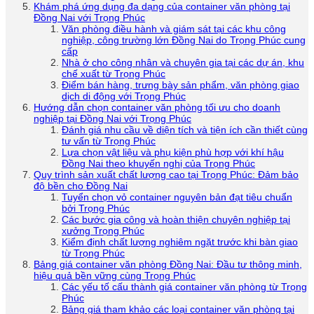
Khám phá ứng dụng đa dạng của container văn phòng tại
Đồng Nai với Trọng Phúc
Văn phòng điều hành và giám sát tại các khu công
nghiệp, công trường lớn Đồng Nai do Trọng Phúc cung
cấp
Nhà ở cho công nhân và chuyên gia tại các dự án, khu
chế xuất từ Trọng Phúc
Điểm bán hàng, trưng bày sản phẩm, văn phòng giao
dịch di động với Trọng Phúc
Hướng dẫn chọn container văn phòng tối ưu cho doanh
nghiệp tại Đồng Nai với Trọng Phúc
Đánh giá nhu cầu về diện tích và tiện ích cần thiết cùng
tư vấn từ Trọng Phúc
Lựa chọn vật liệu và phụ kiện phù hợp với khí hậu
Đồng Nai theo khuyến nghị của Trọng Phúc
Quy trình sản xuất chất lượng cao tại Trọng Phúc: Đảm bảo
độ bền cho Đồng Nai
Tuyển chọn vỏ container nguyên bản đạt tiêu chuẩn
bởi Trọng Phúc
Các bước gia công và hoàn thiện chuyên nghiệp tại
xưởng Trọng Phúc
Kiểm định chất lượng nghiêm ngặt trước khi bàn giao
từ Trọng Phúc
Bảng giá container văn phòng Đồng Nai: Đầu tư thông minh,
hiệu quả bền vững cùng Trọng Phúc
Các yếu tố cấu thành giá container văn phòng từ Trọng
Phúc
Bảng giá tham khảo các loại container văn phòng tại