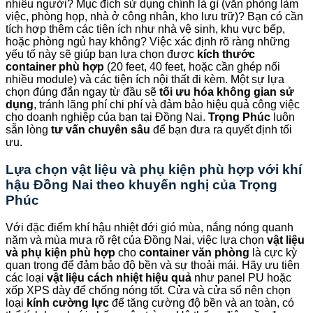
nhiêu người? Mục đích sử dụng chính là gì (văn phòng làm
việc, phòng họp, nhà ở công nhân, kho lưu trữ)? Bạn có cần
tích hợp thêm các tiện ích như nhà vệ sinh, khu vực bếp,
hoặc phòng ngủ hay không? Việc xác định rõ ràng những
yếu tố này sẽ giúp bạn lựa chọn được
kích thước
container phù hợp
(20 feet, 40 feet, hoặc cần ghép nối
nhiều module) và các tiện ích nội thất đi kèm. Một sự lựa
chọn đúng đắn ngay từ đầu sẽ
tối ưu hóa không gian sử
dụng
, tránh lãng phí chi phí và đảm bảo hiệu quả công việc
cho doanh nghiệp của bạn tại Đồng Nai.
Trọng Phúc
luôn
sẵn lòng
tư vấn chuyên sâu
để bạn đưa ra quyết định tối
ưu.
Lựa chọn vật liệu và phụ kiện phù hợp với khí
hậu Đồng Nai theo khuyến nghị của
Trọng
Phúc
Với đặc điểm khí hậu nhiệt đới gió mùa, nắng nóng quanh
năm và mùa mưa rõ rệt của Đồng Nai, việc lựa chọn
vật liệu
và phụ kiện phù hợp
cho
container văn phòng
là cực kỳ
quan trọng để đảm bảo độ bền và sự thoải mái. Hãy ưu tiên
các loại
vật liệu cách nhiệt hiệu quả
như panel PU hoặc
xốp XPS dày để chống nóng tốt. Cửa và cửa sổ nên chọn
loại
kính cường lực
để tăng cường độ bền và an toàn, có