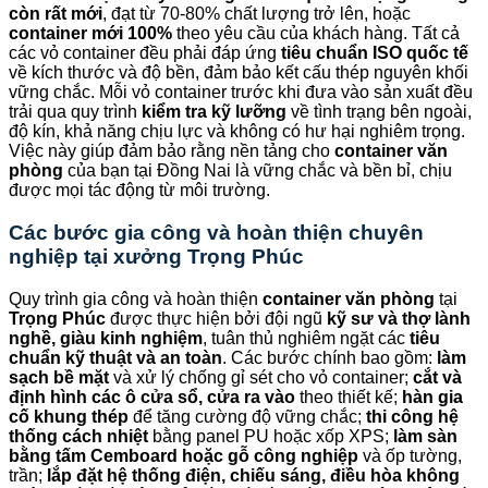
còn rất mới
, đạt từ 70-80% chất lượng trở lên, hoặc
container mới 100%
theo yêu cầu của khách hàng. Tất cả
các vỏ container đều phải đáp ứng
tiêu chuẩn ISO quốc tế
về kích thước và độ bền, đảm bảo kết cấu thép nguyên khối
vững chắc. Mỗi vỏ container trước khi đưa vào sản xuất đều
trải qua quy trình
kiểm tra kỹ lưỡng
về tình trạng bên ngoài,
độ kín, khả năng chịu lực và không có hư hại nghiêm trọng.
Việc này giúp đảm bảo rằng nền tảng cho
container văn
phòng
của bạn tại Đồng Nai là vững chắc và bền bỉ, chịu
được mọi tác động từ môi trường.
Các bước gia công và hoàn thiện chuyên
nghiệp tại xưởng
Trọng Phúc
Quy trình gia công và hoàn thiện
container văn phòng
tại
Trọng Phúc
được thực hiện bởi đội ngũ
kỹ sư và thợ lành
nghề, giàu kinh nghiệm
, tuân thủ nghiêm ngặt các
tiêu
chuẩn kỹ thuật và an toàn
. Các bước chính bao gồm:
làm
sạch bề mặt
và xử lý chống gỉ sét cho vỏ container;
cắt và
định hình các ô cửa sổ, cửa ra vào
theo thiết kế;
hàn gia
cố khung thép
để tăng cường độ vững chắc;
thi công hệ
thống cách nhiệt
bằng panel PU hoặc xốp XPS;
làm sàn
bằng tấm Cemboard hoặc gỗ công nghiệp
và ốp tường,
trần;
lắp đặt hệ thống điện, chiếu sáng, điều hòa không