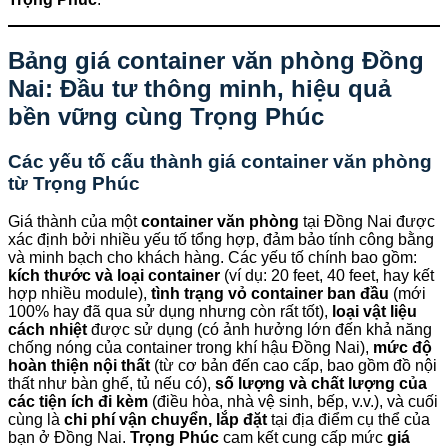
Bảng giá container văn phòng Đồng
Nai: Đầu tư thông minh, hiệu quả
bền vững cùng
Trọng Phúc
Các yếu tố cấu thành giá container văn phòng
từ
Trọng Phúc
Giá thành của một
container văn phòng
tại Đồng Nai được
xác định bởi nhiều yếu tố tổng hợp, đảm bảo tính công bằng
và minh bạch cho khách hàng. Các yếu tố chính bao gồm:
kích thước và loại container
(ví dụ: 20 feet, 40 feet, hay kết
hợp nhiều module),
tình trạng vỏ container ban đầu
(mới
100% hay đã qua sử dụng nhưng còn rất tốt),
loại vật liệu
cách nhiệt
được sử dụng (có ảnh hưởng lớn đến khả năng
chống nóng của container trong khí hậu Đồng Nai),
mức độ
hoàn thiện nội thất
(từ cơ bản đến cao cấp, bao gồm đồ nội
thất như bàn ghế, tủ nếu có),
số lượng và chất lượng của
các tiện ích đi kèm
(điều hòa, nhà vệ sinh, bếp, v.v.), và cuối
cùng là
chi phí vận chuyển, lắp đặt
tại địa điểm cụ thể của
bạn ở Đồng Nai.
Trọng Phúc
cam kết cung cấp mức
giá