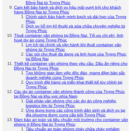
Đồng Nai từ Trọng Phúc
Cam kết bảo hành và dịch vụ hậu mãi vượt trội cho khách
hàng Đồng Nai từ Trọng Phúc
Chính sách bảo hành minh bạch và dài hạn của Trọng
Phúc
Dịch vụ hỗ trợ kỹ thuật và sửa chữa chuyên nghiệp từ
Trọng Phúc
Thuê container văn phòng tại Đồng Nai: Tối ưu chi phí, linh
hoạt dự án cùng Trọng Phúc
Lợi ích tài chính và vận hành khi thuê container văn
phòng từ Trọng Phúc
Các gói cho thuê đa dạng và linh hoạt của Trọng Phúc
tại Đồng Nai
Thiết kế container văn phòng theo yêu cầu: Dấu ấn riêng cho
Đồng Nai từ Trọng Phúc
Tạo không gian làm việc độc đáo, mang đậm bản sắc
doanh nghiệp cùng Trọng Phúc
Quy trình đặt hàng và triển khai thiết kế tùy chỉnh tại
Trọng Phúc
Các dự án container văn phòng thành công của Trọng Phúc
tại Đồng Nai và khu vực phía Nam
Giải pháp văn phòng cho các dự án công nghiệp,
logistics lớn từ Trọng Phúc
Ứng dụng trong các công trình dân sinh và dịch vụ tại
địa phương được cung cấp bởi Trọng Phúc
Đảm bảo an toàn và tiêu chuẩn môi trường cho container văn
phòng ở Đồng Nai từ Trọng Phúc
Tiêu chuẩn an toàn phòng cháy chữa cháy nghiêm