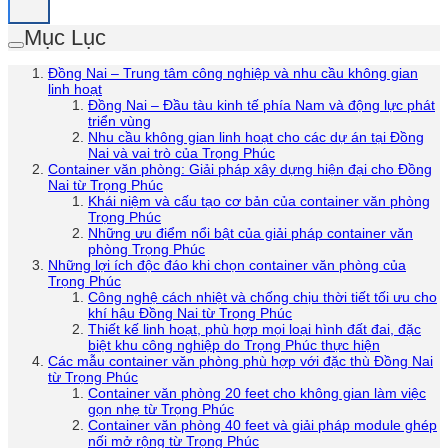
Mục Lục
Đồng Nai – Trung tâm công nghiệp và nhu cầu không gian
linh hoạt
Đồng Nai – Đầu tàu kinh tế phía Nam và động lực phát
triển vùng
Nhu cầu không gian linh hoạt cho các dự án tại Đồng
Nai và vai trò của Trọng Phúc
Container văn phòng: Giải pháp xây dựng hiện đại cho Đồng
Nai từ Trọng Phúc
Khái niệm và cấu tạo cơ bản của container văn phòng
Trọng Phúc
Những ưu điểm nổi bật của giải pháp container văn
phòng Trọng Phúc
Những lợi ích độc đáo khi chọn container văn phòng của
Trọng Phúc
Công nghệ cách nhiệt và chống chịu thời tiết tối ưu cho
khí hậu Đồng Nai từ Trọng Phúc
Thiết kế linh hoạt, phù hợp mọi loại hình đất đai, đặc
biệt khu công nghiệp do Trọng Phúc thực hiện
Các mẫu container văn phòng phù hợp với đặc thù Đồng Nai
từ Trọng Phúc
Container văn phòng 20 feet cho không gian làm việc
gọn nhẹ từ Trọng Phúc
Container văn phòng 40 feet và giải pháp module ghép
nối mở rộng từ Trọng Phúc