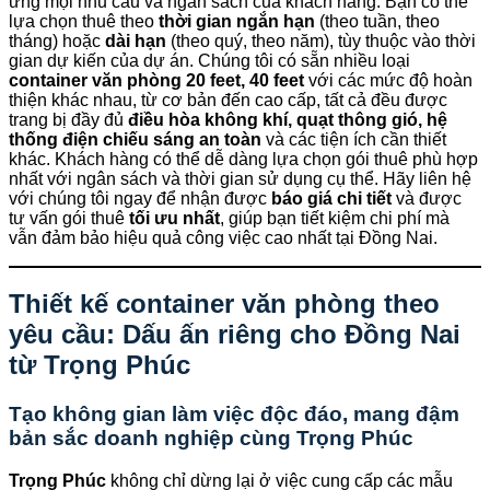
ứng mọi nhu cầu và ngân sách của khách hàng. Bạn có thể
lựa chọn thuê theo
thời gian ngắn hạn
(theo tuần, theo
tháng) hoặc
dài hạn
(theo quý, theo năm), tùy thuộc vào thời
gian dự kiến của dự án. Chúng tôi có sẵn nhiều loại
container văn phòng 20 feet, 40 feet
với các mức độ hoàn
thiện khác nhau, từ cơ bản đến cao cấp, tất cả đều được
trang bị đầy đủ
điều hòa không khí, quạt thông gió, hệ
thống điện chiếu sáng an toàn
và các tiện ích cần thiết
khác. Khách hàng có thể dễ dàng lựa chọn gói thuê phù hợp
nhất với ngân sách và thời gian sử dụng cụ thể. Hãy liên hệ
với chúng tôi ngay để nhận được
báo giá chi tiết
và được
tư vấn gói thuê
tối ưu nhất
, giúp bạn tiết kiệm chi phí mà
vẫn đảm bảo hiệu quả công việc cao nhất tại Đồng Nai.
Thiết kế container văn phòng theo
yêu cầu: Dấu ấn riêng cho Đồng Nai
từ
Trọng Phúc
Tạo không gian làm việc độc đáo, mang đậm
bản sắc doanh nghiệp cùng
Trọng Phúc
Trọng Phúc
không chỉ dừng lại ở việc cung cấp các mẫu