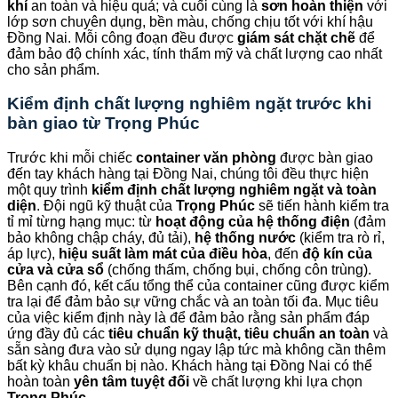
khí
an toàn và hiệu quả; và cuối cùng là
sơn hoàn thiện
với
lớp sơn chuyên dụng, bền màu, chống chịu tốt với khí hậu
Đồng Nai. Mỗi công đoạn đều được
giám sát chặt chẽ
để
đảm bảo độ chính xác, tính thẩm mỹ và chất lượng cao nhất
cho sản phẩm.
Kiểm định chất lượng nghiêm ngặt trước khi
bàn giao từ
Trọng Phúc
Trước khi mỗi chiếc
container văn phòng
được bàn giao
đến tay khách hàng tại Đồng Nai, chúng tôi đều thực hiện
một quy trình
kiểm định chất lượng nghiêm ngặt và toàn
diện
. Đội ngũ kỹ thuật của
Trọng Phúc
sẽ tiến hành kiểm tra
tỉ mỉ từng hạng mục: từ
hoạt động của hệ thống điện
(đảm
bảo không chập cháy, đủ tải),
hệ thống nước
(kiểm tra rò rỉ,
áp lực),
hiệu suất làm mát của điều hòa
, đến
độ kín của
cửa và cửa sổ
(chống thấm, chống bụi, chống côn trùng).
Bên cạnh đó, kết cấu tổng thể của container cũng được kiểm
tra lại để đảm bảo sự vững chắc và an toàn tối đa. Mục tiêu
của việc kiểm định này là để đảm bảo rằng sản phẩm đáp
ứng đầy đủ các
tiêu chuẩn kỹ thuật, tiêu chuẩn an toàn
và
sẵn sàng đưa vào sử dụng ngay lập tức mà không cần thêm
bất kỳ khâu chuẩn bị nào. Khách hàng tại Đồng Nai có thể
hoàn toàn
yên tâm tuyệt đối
về chất lượng khi lựa chọn
Trọng Phúc
.