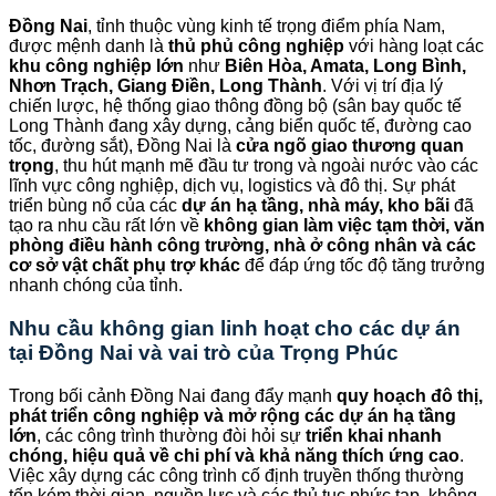
Đồng Nai
, tỉnh thuộc vùng kinh tế trọng điểm phía Nam,
được mệnh danh là
thủ phủ công nghiệp
với hàng loạt các
khu công nghiệp lớn
như
Biên Hòa, Amata, Long Bình,
Nhơn Trạch, Giang Điền, Long Thành
. Với vị trí địa lý
chiến lược, hệ thống giao thông đồng bộ (sân bay quốc tế
Long Thành đang xây dựng, cảng biển quốc tế, đường cao
tốc, đường sắt), Đồng Nai là
cửa ngõ giao thương quan
trọng
, thu hút mạnh mẽ đầu tư trong và ngoài nước vào các
lĩnh vực công nghiệp, dịch vụ, logistics và đô thị. Sự phát
triển bùng nổ của các
dự án hạ tầng, nhà máy, kho bãi
đã
tạo ra nhu cầu rất lớn về
không gian làm việc tạm thời, văn
phòng điều hành công trường, nhà ở công nhân và các
cơ sở vật chất phụ trợ khác
để đáp ứng tốc độ tăng trưởng
nhanh chóng của tỉnh.
Nhu cầu không gian linh hoạt cho các dự án
tại Đồng Nai và vai trò của
Trọng Phúc
Trong bối cảnh Đồng Nai đang đẩy mạnh
quy hoạch đô thị,
phát triển công nghiệp và mở rộng các dự án hạ tầng
lớn
, các công trình thường đòi hỏi sự
triển khai nhanh
chóng, hiệu quả về chi phí và khả năng thích ứng cao
.
Việc xây dựng các công trình cố định truyền thống thường
tốn kém thời gian, nguồn lực và các thủ tục phức tạp, không