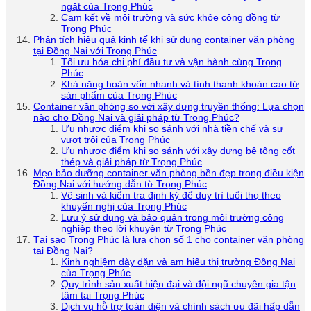
ngặt của Trọng Phúc
Cam kết về môi trường và sức khỏe cộng đồng từ
Trọng Phúc
Phân tích hiệu quả kinh tế khi sử dụng container văn phòng
tại Đồng Nai với Trọng Phúc
Tối ưu hóa chi phí đầu tư và vận hành cùng Trọng
Phúc
Khả năng hoàn vốn nhanh và tính thanh khoản cao từ
sản phẩm của Trọng Phúc
Container văn phòng so với xây dựng truyền thống: Lựa chọn
nào cho Đồng Nai và giải pháp từ Trọng Phúc?
Ưu nhược điểm khi so sánh với nhà tiền chế và sự
vượt trội của Trọng Phúc
Ưu nhược điểm khi so sánh với xây dựng bê tông cốt
thép và giải pháp từ Trọng Phúc
Mẹo bảo dưỡng container văn phòng bền đẹp trong điều kiện
Đồng Nai với hướng dẫn từ Trọng Phúc
Vệ sinh và kiểm tra định kỳ để duy trì tuổi thọ theo
khuyến nghị của Trọng Phúc
Lưu ý sử dụng và bảo quản trong môi trường công
nghiệp theo lời khuyên từ Trọng Phúc
Tại sao Trọng Phúc là lựa chọn số 1 cho container văn phòng
tại Đồng Nai?
Kinh nghiệm dày dặn và am hiểu thị trường Đồng Nai
của Trọng Phúc
Quy trình sản xuất hiện đại và đội ngũ chuyên gia tận
tâm tại Trọng Phúc
Dịch vụ hỗ trợ toàn diện và chính sách ưu đãi hấp dẫn