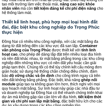
tạo môi trường làm việc thoải mái,
nâng cao sức khỏe
nhân viên
mà còn
tiết kiệm đáng kể chi phí điện năng
cho
hệ thống làm mát.
Thiết kế linh hoạt, phù hợp mọi loại hình đất
đai, đặc biệt khu công nghiệp do
Trọng Phúc
thực hiện
Đồng Nai có nhiều khu công nghiệp, với các mặt bằng đa
dạng từ đất trống đến các khu vực đã san lấp.
Container
văn phòng của Trọng Phúc
được thiết kế với
tính linh
hoạt cao
, cho phép dễ dàng lắp đặt trên nhiều loại địa hình
và nền đất khác nhau, từ mặt bằng phẳng trong các khu công
nghiệp đến những khu vực có nền đất yếu hoặc cần giải
pháp tạm thời. Chúng tôi có thể tùy chỉnh kết cấu móng đơn
giản hoặc sử dụng hệ thống chân chống điều chỉnh, đảm
bảo
độ vững chắc và ổn định
cho công trình ngay cả trên
nền đất không bằng phẳng. Đặc biệt, khả năng
ghép nối
module
giúp tạo ra không gian lớn hơn, thích nghi với mọi
quy hoạch mặt bằng. Sự linh hoạt này giúp các nhà đầu tư
và doanh nghiệp tại Đồng Nai có thể nhanh chóng triển khai
dự án mà không gặp rào cản lớn về địa hình,
tiết kiệm thời
gian và chi phí san lấp mặt bằng
, đặc biệt hữu ích cho các
dự án xây dựng trong các khu công nghiệp lớn.