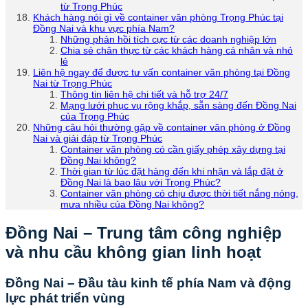
từ Trọng Phúc
Khách hàng nói gì về container văn phòng Trọng Phúc tại
Đồng Nai và khu vực phía Nam?
Những phản hồi tích cực từ các doanh nghiệp lớn
Chia sẻ chân thực từ các khách hàng cá nhân và nhỏ
lẻ
Liên hệ ngay để được tư vấn container văn phòng tại Đồng
Nai từ Trọng Phúc
Thông tin liên hệ chi tiết và hỗ trợ 24/7
Mạng lưới phục vụ rộng khắp, sẵn sàng đến Đồng Nai
của Trọng Phúc
Những câu hỏi thường gặp về container văn phòng ở Đồng
Nai và giải đáp từ Trọng Phúc
Container văn phòng có cần giấy phép xây dựng tại
Đồng Nai không?
Thời gian từ lúc đặt hàng đến khi nhận và lắp đặt ở
Đồng Nai là bao lâu với Trọng Phúc?
Container văn phòng có chịu được thời tiết nắng nóng,
mưa nhiều của Đồng Nai không?
Đồng Nai – Trung tâm công nghiệp
và nhu cầu không gian linh hoạt
Đồng Nai – Đầu tàu kinh tế phía Nam và động
lực phát triển vùng