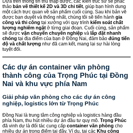
Dựa trên thông tin thu thập được, các kiến trúc sư sẽ phác
thảo
bản vẽ thiết kế 2D và 3D chi tiết
, giúp bạn hình dung
một cách trực quan về sản phẩm cuối cùng. Sau khi bản vẽ
được bạn duyệt và thống nhất, chúng tôi sẽ tiến hành
gia
công và thi công
tại xưởng với quy trình
kiểm soát chất
lượng nghiêm ngặt
ở từng giai đoạn. Cuối cùng, sản phẩm
sẽ được
vận chuyển chuyên nghiệp
và
lắp đặt nhanh
chóng
tại địa điểm của bạn ở Đồng Nai, đảm bảo
đúng tiến
độ và chất lượng
như đã cam kết, mang lại sự hài lòng
tuyệt đối.
Các dự án container văn phòng
thành công của
Trọng Phúc
tại Đồng
Nai và khu vực phía Nam
Giải pháp văn phòng cho các dự án công
nghiệp, logistics lớn từ
Trọng Phúc
Đồng Nai là trung tâm công nghiệp và logistics hàng đầu
phía Nam, thu hút nhiều dự án đầu tư quy mô.
Trọng Phúc
đã vinh dự là đối tác cung cấp
container văn phòng
cho
nhiều dự án trọng điểm tại đây. Ví dụ, tại các
Khu công