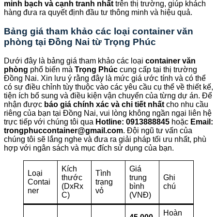
minh bạch và cạnh tranh nhất
trên thị trường, giúp khách
hàng đưa ra quyết định đầu tư thông minh và hiệu quả.
Bảng giá tham khảo các loại container văn
phòng tại Đồng Nai từ
Trọng Phúc
Dưới đây là bảng giá tham khảo các loại
container văn
phòng
phổ biến mà
Trọng Phúc
cung cấp tại thị trường
Đồng Nai. Xin lưu ý rằng đây là mức giá ước tính và có thể
có sự điều chỉnh tùy thuộc vào các yêu cầu cụ thể về thiết kế,
tiện ích bổ sung và điều kiện vận chuyển của từng dự án. Để
nhận được
báo giá chính xác và chi tiết nhất
cho nhu cầu
riêng của bạn tại Đồng Nai, vui lòng không ngần ngại liên hệ
trực tiếp với chúng tôi qua
Hotline: 0913888845
hoặc
Email:
trongphuccontainer@gmail.com
. Đội ngũ tư vấn của
chúng tôi sẽ lắng nghe và đưa ra giải pháp tối ưu nhất, phù
hợp với ngân sách và mục đích sử dụng của bạn.
Kích
Giá
Loại
Tình
thước
trung
Ghi
Contai
trạng
(DxRx
bình
chú
ner
vỏ
C)
(VNĐ)
Hoàn