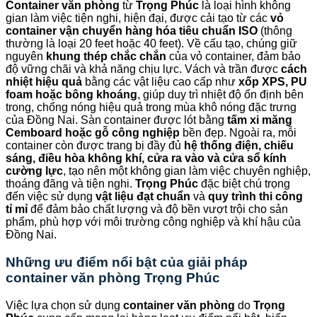
Container văn phòng
từ
Trọng Phúc
là loại hình không
gian làm việc tiện nghi, hiện đại, được cải tạo từ các
vỏ
container vận chuyển hàng hóa tiêu chuẩn ISO
(thông
thường là loại 20 feet hoặc 40 feet). Về cấu tạo, chúng giữ
nguyên
khung thép chắc chắn
của vỏ container, đảm bảo
độ vững chãi và khả năng chịu lực. Vách và trần được
cách
nhiệt hiệu quả
bằng các vật liệu cao cấp như
xốp XPS, PU
foam hoặc bông khoáng
, giúp duy trì nhiệt độ ổn định bên
trong, chống nóng hiệu quả trong mùa khô nóng đặc trưng
của Đồng Nai. Sàn container được lót bằng
tấm xi măng
Cemboard hoặc gỗ công nghiệp
bền đẹp. Ngoài ra, mỗi
container còn được trang bị đầy đủ
hệ thống điện, chiếu
sáng, điều hòa không khí, cửa ra vào và cửa sổ kính
cường lực
, tạo nên một không gian làm việc chuyên nghiệp,
thoáng đãng và tiện nghi.
Trọng Phúc
đặc biệt chú trọng
đến việc sử dụng
vật liệu đạt chuẩn
và
quy trình thi công
tỉ mỉ
để đảm bảo chất lượng và độ bền vượt trội cho sản
phẩm, phù hợp với môi trường công nghiệp và khí hậu của
Đồng Nai.
Những ưu điểm nổi bật của giải pháp
container văn phòng
Trọng Phúc
Việc lựa chọn sử dụng
container văn phòng
do
Trọng