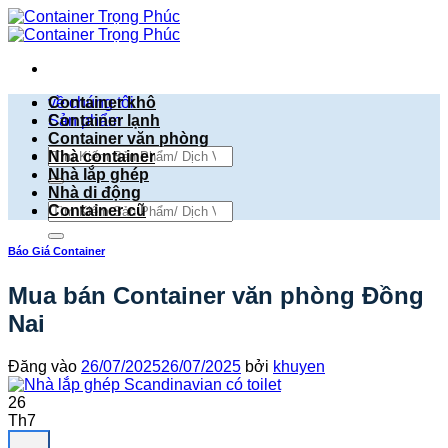
Bỏ
qua
nội
dung
về chúng tôi
Container khô
Sản phẩm
Container lạnh
Container văn phòng
Tìm
Nhà container
kiếm:
Nhà lắp ghép
Nhà di động
Tìm
Container cũ
kiếm:
Báo Giá Container
Mua bán Container văn phòng Đồng
Nai
Đăng vào
26/07/2025
26/07/2025
bởi
khuyen
26
Th7