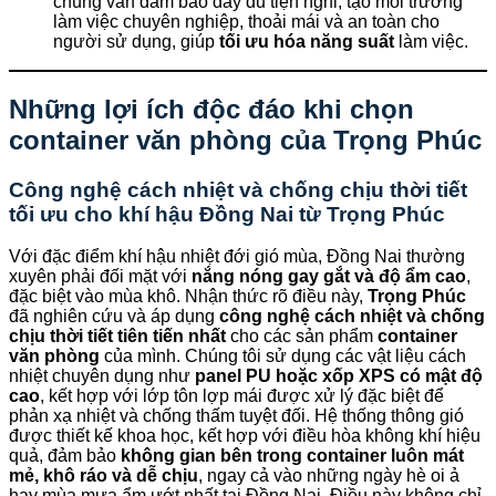
chúng vẫn đảm bảo đầy đủ tiện nghi, tạo môi trường
làm việc chuyên nghiệp, thoải mái và an toàn cho
người sử dụng, giúp
tối ưu hóa năng suất
làm việc.
Những lợi ích độc đáo khi chọn
container văn phòng của
Trọng Phúc
Công nghệ cách nhiệt và chống chịu thời tiết
tối ưu cho khí hậu Đồng Nai từ
Trọng Phúc
Với đặc điểm khí hậu nhiệt đới gió mùa, Đồng Nai thường
xuyên phải đối mặt với
nắng nóng gay gắt và độ ẩm cao
,
đặc biệt vào mùa khô. Nhận thức rõ điều này,
Trọng Phúc
đã nghiên cứu và áp dụng
công nghệ cách nhiệt và chống
chịu thời tiết tiên tiến nhất
cho các sản phẩm
container
văn phòng
của mình. Chúng tôi sử dụng các vật liệu cách
nhiệt chuyên dụng như
panel PU hoặc xốp XPS có mật độ
cao
, kết hợp với lớp tôn lợp mái được xử lý đặc biệt để
phản xạ nhiệt và chống thấm tuyệt đối. Hệ thống thông gió
được thiết kế khoa học, kết hợp với điều hòa không khí hiệu
quả, đảm bảo
không gian bên trong container luôn mát
mẻ, khô ráo và dễ chịu
, ngay cả vào những ngày hè oi ả
hay mùa mưa ẩm ướt nhất tại Đồng Nai. Điều này không chỉ