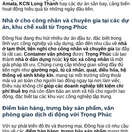
Amata, KCN Long Thành
hay các dự án sân bay, cảng biển
hoạt động hiệu quả từ những ngày đầu tiên.
Nhà ở cho công nhân và chuyên gia tại các dự
án, khu chế xuất từ
Trọng Phúc
Đồng Nai đang thu hút nhiều dự án đầu tư, đặc biệt trong
lĩnh vực công nghiệp và xây dựng, dẫn đến nhu cầu về
nhà
ở tạm thời, tiện nghi cho công nhân và chuyên gia
tại đây
là rất cao.
Container văn phòng
được
Trọng Phúc
cải tạo
thành
nhà ở dân dụng
hoặc
ký túc xá công nhân
là một
giải pháp tối ưu. Chúng cung cấp không gian sống đầy đủ
tiện nghi như
giường ngủ, tủ cá nhân, quạt, điều hòa, hệ
thống vệ sinh khép kín
, mang lại môi trường sống thoải
mái và an toàn cho người lao động ngay tại nơi làm việc.
Điều này không chỉ
giúp các doanh nghiệp tiết kiệm chi
phí thuê trọ
mà còn đảm bảo an sinh xã hội cho người lao
động, đặc biệt tại các khu vực công nghiệp tập trung.
Điểm bán hàng, trưng bày sản phẩm, văn
phòng giao dịch di động với
Trọng Phúc
Với sự phát triển đô thị và thương mại, Đồng Nai có nhu cầu
lớn về các
điểm bán hàng, trưng bày sản phẩm
mang tính