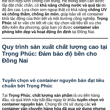
thể tích hợp lưới chống côn trùng. Hệ thống điện cần được
lắp đặt chắc chắn, có
khả năng chống nước và quá tải
do
độ ẩm cao. Lựa chọn sơn ngoại thất có khả năng
chống UV
và chống thấm, chống ăn mòn
, giúp bảo vệ vỏ container
khỏi tác động của thời tiết và môi trường công nghiệp.
Trọng
Phúc
sẽ tư vấn chi tiết về các tùy chọn vật liệu tối ưu cho
điều kiện địa phương, giúp bạn có được
container văn
phòng bền đẹp và hoạt động ổn định
tại Đồng Nai.
Quy trình sản xuất chất lượng cao tại
Trọng Phúc
: Đảm bảo độ bền cho
Đồng Nai
Tuyển chọn vỏ container nguyên bản đạt tiêu
chuẩn bởi
Trọng Phúc
Tại
Trọng Phúc
,
chất lượng sản phẩm
là ưu tiên hàng
đầu, và quá trình này bắt đầu ngay từ khâu
tuyển chọn vỏ
container nguyên bản
. Chúng tôi chỉ sử dụng các
vỏ
container vận chuyển hàng hóa đã qua sử dụng nhưng