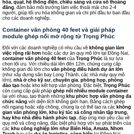
hòa, quạt, hệ thống điện, chiếu sáng và cửa sổ thoáng
đãng
, đảm bảo môi trường làm việc thoải mái cho 2-4
người, giúp tối ưu hóa không gian và chi phí đầu tư ban đầu
cho các doanh nghiệp.
Container văn phòng 40 feet và giải pháp
module ghép nối mở rộng từ
Trọng Phúc
Đối với các doanh nghiệp có nhu cầu về
không gian làm
việc rộng rãi hơn
hoặc các dự án quy mô lớn tại Đồng Nai,
container văn phòng 40 feet
của
Trọng Phúc
là sự lựa
chọn tối ưu. Với chiều dài lên đến 12m, chúng cung cấp
không gian đủ lớn cho
văn phòng điều hành dự án lớn
(như xây dựng sân bay Long Thành, các nhà máy quy mô
lớn),
nhà ở cho kỹ sư, chuyên gia
,
phòng họp, phòng
đào tạo
hoặc kho kết hợp văn phòng. Đặc biệt,
Trọng Phúc
còn cung cấp giải pháp
ghép nối nhiều module container
lại với nhau, tạo thành những
khu phức hợp văn phòng đa
chức năng
với diện tích không giới hạn. Bằng cách ghép
nối ngang hoặc xếp chồng, chúng ta có thể tạo ra các
không
gian văn phòng lớn, khu ký túc xá công nhân tập trung,
hay khu nhà điều hành phức tạp
, đáp ứng mọi yêu cầu về
quy mô và công năng, đặc biệt phù hợp với sự phát triển của
các
khu công nghiệp lớn như Biên Hòa, Amata, Nhơn
Trạch
hay các
dự án logistics, cảng biển
tại Đồng Nai.