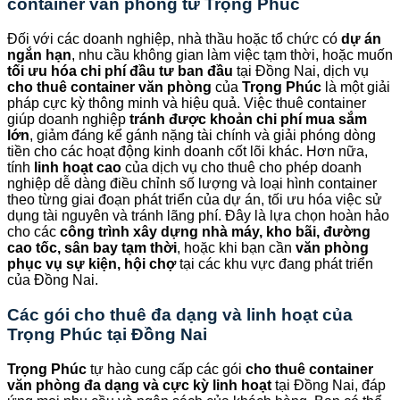
container văn phòng từ
Trọng Phúc
Đối với các doanh nghiệp, nhà thầu hoặc tổ chức có
dự án
ngắn hạn
, nhu cầu không gian làm việc tạm thời, hoặc muốn
tối ưu hóa chi phí đầu tư ban đầu
tại Đồng Nai, dịch vụ
cho thuê container văn phòng
của
Trọng Phúc
là một giải
pháp cực kỳ thông minh và hiệu quả. Việc thuê container
giúp doanh nghiệp
tránh được khoản chi phí mua sắm
lớn
, giảm đáng kể gánh nặng tài chính và giải phóng dòng
tiền cho các hoạt động kinh doanh cốt lõi khác. Hơn nữa,
tính
linh hoạt cao
của dịch vụ cho thuê cho phép doanh
nghiệp dễ dàng điều chỉnh số lượng và loại hình container
theo từng giai đoạn phát triển của dự án, tối ưu hóa việc sử
dụng tài nguyên và tránh lãng phí. Đây là lựa chọn hoàn hảo
cho các
công trình xây dựng nhà máy, kho bãi, đường
cao tốc, sân bay tạm thời
, hoặc khi bạn cần
văn phòng
phục vụ sự kiện, hội chợ
tại các khu vực đang phát triển
của Đồng Nai.
Các gói cho thuê đa dạng và linh hoạt của
Trọng Phúc
tại Đồng Nai
Trọng Phúc
tự hào cung cấp các gói
cho thuê container
văn phòng đa dạng và cực kỳ linh hoạt
tại Đồng Nai, đáp