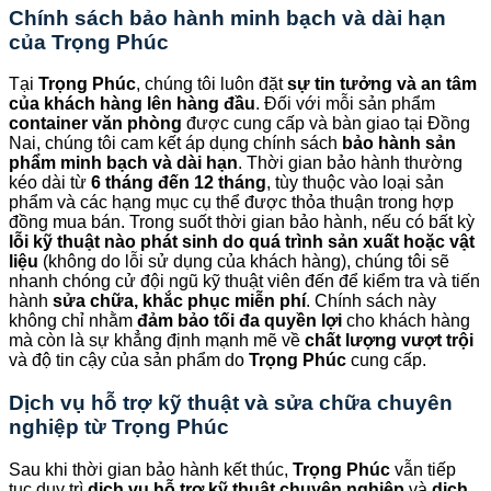
Chính sách bảo hành minh bạch và dài hạn
của
Trọng Phúc
Tại
Trọng Phúc
, chúng tôi luôn đặt
sự tin tưởng và an tâm
của khách hàng lên hàng đầu
. Đối với mỗi sản phẩm
container văn phòng
được cung cấp và bàn giao tại Đồng
Nai, chúng tôi cam kết áp dụng chính sách
bảo hành sản
phẩm minh bạch và dài hạn
. Thời gian bảo hành thường
kéo dài từ
6 tháng đến 12 tháng
, tùy thuộc vào loại sản
phẩm và các hạng mục cụ thể được thỏa thuận trong hợp
đồng mua bán. Trong suốt thời gian bảo hành, nếu có bất kỳ
lỗi kỹ thuật nào phát sinh do quá trình sản xuất hoặc vật
liệu
(không do lỗi sử dụng của khách hàng), chúng tôi sẽ
nhanh chóng cử đội ngũ kỹ thuật viên đến để kiểm tra và tiến
hành
sửa chữa, khắc phục miễn phí
. Chính sách này
không chỉ nhằm
đảm bảo tối đa quyền lợi
cho khách hàng
mà còn là sự khẳng định mạnh mẽ về
chất lượng vượt trội
và độ tin cậy của sản phẩm do
Trọng Phúc
cung cấp.
Dịch vụ hỗ trợ kỹ thuật và sửa chữa chuyên
nghiệp từ
Trọng Phúc
Sau khi thời gian bảo hành kết thúc,
Trọng Phúc
vẫn tiếp
tục duy trì
dịch vụ hỗ trợ kỹ thuật chuyên nghiệp
và
dịch