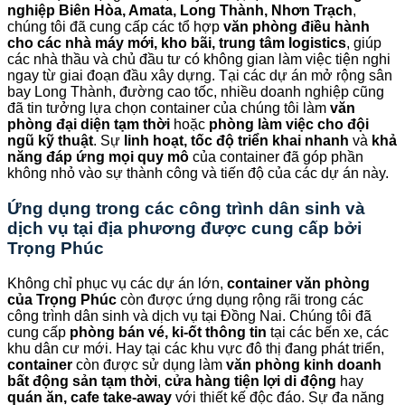
nghiệp Biên Hòa, Amata, Long Thành, Nhơn Trạch
,
chúng tôi đã cung cấp các tổ hợp
văn phòng điều hành
cho các nhà máy mới, kho bãi, trung tâm logistics
, giúp
các nhà thầu và chủ đầu tư có không gian làm việc tiện nghi
ngay từ giai đoạn đầu xây dựng. Tại các dự án mở rộng sân
bay Long Thành, đường cao tốc, nhiều doanh nghiệp cũng
đã tin tưởng lựa chọn container của chúng tôi làm
văn
phòng đại diện tạm thời
hoặc
phòng làm việc cho đội
ngũ kỹ thuật
. Sự
linh hoạt, tốc độ triển khai nhanh
và
khả
năng đáp ứng mọi quy mô
của container đã góp phần
không nhỏ vào sự thành công và tiến độ của các dự án này.
Ứng dụng trong các công trình dân sinh và
dịch vụ tại địa phương được cung cấp bởi
Trọng Phúc
Không chỉ phục vụ các dự án lớn,
container văn phòng
của Trọng Phúc
còn được ứng dụng rộng rãi trong các
công trình dân sinh và dịch vụ tại Đồng Nai. Chúng tôi đã
cung cấp
phòng bán vé, ki-ốt thông tin
tại các bến xe, các
khu dân cư mới. Hay tại các khu vực đô thị đang phát triển,
container
còn được sử dụng làm
văn phòng kinh doanh
bất động sản tạm thời
,
cửa hàng tiện lợi di động
hay
quán ăn, cafe take-away
với thiết kế độc đáo. Sự đa năng