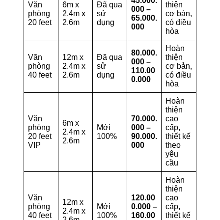
45.000.
Văn
6m x
Đã qua
thiện
000 –
phòng
2.4m x
sử
cơ bản,
65.000.
20 feet
2.6m
dụng
có điều
000
hòa
Hoàn
80.000.
Văn
12m x
Đã qua
thiện
000 –
phòng
2.4m x
sử
cơ bản,
110.00
40 feet
2.6m
dụng
có điều
0.000
hòa
Hoàn
thiện
Văn
70.000.
cao
6m x
phòng
Mới
000 –
cấp,
2.4m x
20 feet
100%
90.000.
thiết kế
2.6m
VIP
000
theo
yêu
cầu
Hoàn
thiện
Văn
120.00
cao
12m x
phòng
Mới
0.000 –
cấp,
2.4m x
40 feet
100%
160.00
thiết kế
2.6m