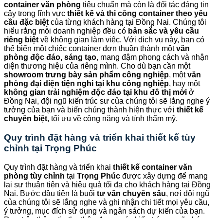
container văn phòng
tiêu chuẩn mà còn là đối tác đáng tin
cậy trong lĩnh vực
thiết kế và thi công container theo yêu
cầu đặc biệt
của từng khách hàng tại Đồng Nai. Chúng tôi
hiểu rằng mỗi doanh nghiệp đều có
bản sắc và yêu cầu
riêng biệt
về không gian làm việc. Với dịch vụ này, bạn có
thể biến một chiếc container đơn thuần thành một
văn
phòng độc đáo, sáng tạo
, mang đậm phong cách và nhận
diện thương hiệu của riêng mình. Cho dù bạn cần một
showroom trưng bày sản phẩm công nghiệp
, một
văn
phòng đại diện tiện nghi tại khu công nghiệp
, hay một
không gian trải nghiệm độc đáo tại khu đô thị mới
ở
Đồng Nai, đội ngũ kiến trúc sư của chúng tôi sẽ lắng nghe ý
tưởng của bạn và biến chúng thành hiện thực với
thiết kế
chuyên biệt
, tối ưu về công năng và tính thẩm mỹ.
Quy trình đặt hàng và triển khai thiết kế tùy
chỉnh tại
Trọng Phúc
Quy trình đặt hàng và triển khai
thiết kế container văn
phòng tùy chỉnh
tại
Trọng Phúc
được xây dựng để mang
lại sự thuận tiện và hiệu quả tối đa cho khách hàng tại Đồng
Nai. Bước đầu tiên là buổi
tư vấn chuyên sâu
, nơi đội ngũ
của chúng tôi sẽ lắng nghe và ghi nhận chi tiết mọi yêu cầu,
ý tưởng, mục đích sử dụng và ngân sách dự kiến của bạn.