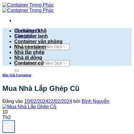
Bỏ
qua
nội
dung
về chúng tôi
Container khô
Sản phẩm
Container lạnh
Container văn phòng
Tìm
Nhà container
kiếm:
Nhà lắp ghép
Nhà di động
Tìm
Container cũ
kiếm:
Báo Giá Container
Mua Nhà Lắp Ghép Cũ
Đăng vào
10/02/2024
22/02/2024
bởi
Bình Nguyễn
10
Th2