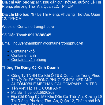
Địa chỉ văn phòng
: M7, khu dân cư Thới An, đường Lê Thị
Riêng, phường Thới An, Quận 12, TPHCM
Địa chỉ kho bãi
: 797 Lê Thị Riêng, Phường Thới An, Quận
12, TPHCM.
Website:
Containertrongphuc.vn
0913888845
Số Điện Thoại:
Email: nguyenthanhbinh@containertrongphuc.vn
Container khô
Container lạnh
Container văn phòng
Thông Tin Đăng Ký Kinh Doanh
Công Ty TNHH Cơ Khí Ô Tô & Container Trọng Phúc
Tên Quốc Tế: TRONG PHUC CONTAINER AND
AUTOMOBILE MECHANICAL COMPANY LIMITED
Tên Viết Tắt: TPC COMPANY
Mã Số Thuế: 0316626202
Địa Chỉ Đăng Ký: M7 Khu Dân Cư Thới An, Đường Lê
Thị Riêng, Phường Thới An, Quận 12, Thành phố Hồ