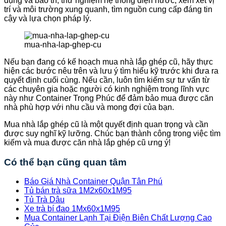
dụng và bảo trì, thử nghiệm hệ thống điện nước, xem xét vị
trí và môi trường xung quanh, tìm nguồn cung cấp đáng tin
cậy và lựa chọn pháp lý.
mua-nha-lap-ghep-cu
Nếu bạn đang có kế hoạch mua nhà lắp ghép cũ, hãy thực
hiện các bước nêu trên và lưu ý tìm hiểu kỹ trước khi đưa ra
quyết định cuối cùng. Nếu cần, luôn tìm kiếm sự tư vấn từ
các chuyên gia hoặc người có kinh nghiệm trong lĩnh vực
này như Container Trọng Phúc để đảm bảo mua được căn
nhà phù hợp với nhu cầu và mong đợi của bạn.
Mua nhà lắp ghép cũ là một quyết định quan trọng và cần
được suy nghĩ kỹ lưỡng. Chúc bạn thành công trong việc tìm
kiếm và mua được căn nhà lắp ghép cũ ưng ý!
Có thể bạn cũng quan tâm
Báo Giá Nhà Container Quận Tân Phú
Tủ bán trà sữa 1M2x60x1M95
Tủ Trà Dâu
Xe trà bí đao 1Mx60x1M95
Mua Container Lạnh Tại Điện Biên Chất Lượng Cao