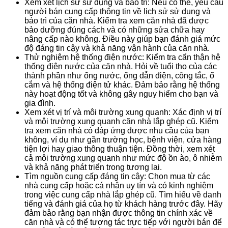
Xem xét lịch sử sử dụng và bảo trì: Nếu có thể, yêu cầu
người bán cung cấp thông tin về lịch sử sử dụng và
bảo trì của căn nhà. Kiểm tra xem căn nhà đã được
bảo dưỡng đúng cách và có những sửa chữa hay
nâng cấp nào không. Điều này giúp bạn đánh giá mức
độ đáng tin cậy và khả năng vận hành của căn nhà.
Thử nghiệm hệ thống điện nước: Kiểm tra cẩn thận hệ
thống điện nước của căn nhà. Hỏi về tuổi thọ của các
thành phần như ống nước, ống dẫn điện, công tắc, ổ
cắm và hệ thống điện tử khác. Đảm bảo rằng hệ thống
này hoạt động tốt và không gây nguy hiểm cho bạn và
gia đình.
Xem xét vị trí và môi trường xung quanh: Xác định vị trí
và môi trường xung quanh căn nhà lắp ghép cũ. Kiểm
tra xem căn nhà có đáp ứng được nhu cầu của bạn
không, ví dụ như gần trường học, bệnh viện, cửa hàng
tiện lợi hay giao thông thuận tiện. Đồng thời, xem xét
cả môi trường xung quanh như mức độ ồn ào, ô nhiễm
và khả năng phát triển trong tương lai.
Tìm nguồn cung cấp đáng tin cậy: Chọn mua từ các
nhà cung cấp hoặc cá nhân uy tín và có kinh nghiệm
trong việc cung cấp nhà lắp ghép cũ. Tìm hiểu về danh
tiếng và đánh giá của họ từ khách hàng trước đây. Hãy
đảm bảo rằng bạn nhận được thông tin chính xác về
căn nhà và có thể tương tác trực tiếp với người bán để