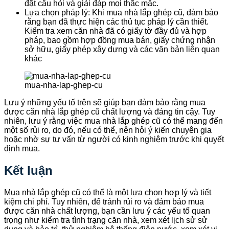
đặt câu hỏi và giải đáp mọi thắc mắc.
Lựa chọn pháp lý: Khi mua nhà lắp ghép cũ, đảm bảo
rằng bạn đã thực hiện các thủ tục pháp lý cần thiết.
Kiểm tra xem căn nhà đã có giấy tờ đầy đủ và hợp
pháp, bao gồm hợp đồng mua bán, giấy chứng nhận
sở hữu, giấy phép xây dựng và các văn bản liên quan
khác
mua-nha-lap-ghep-cu
Lưu ý những yếu tố trên sẽ giúp bạn đảm bảo rằng mua
được căn nhà lắp ghép cũ chất lượng và đáng tin cậy. Tuy
nhiên, lưu ý rằng việc mua nhà lắp ghép cũ có thể mang đến
một số rủi ro, do đó, nếu có thể, nên hỏi ý kiến chuyên gia
hoặc nhờ sự tư vấn từ người có kinh nghiệm trước khi quyết
định mua.
Kết luận
Mua nhà lắp ghép cũ có thể là một lựa chọn hợp lý và tiết
kiệm chi phí. Tuy nhiên, để tránh rủi ro và đảm bảo mua
được căn nhà chất lượng, bạn cần lưu ý các yếu tố quan
trọng như kiểm tra tình trạng căn nhà, xem xét lịch sử sử