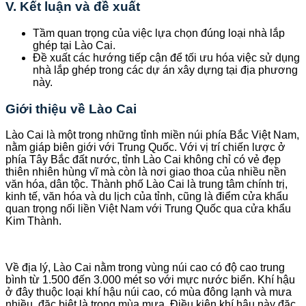
V. Kết luận và đề xuất
Tầm quan trọng của việc lựa chọn đúng loại nhà lắp
ghép tại Lào Cai.
Đề xuất các hướng tiếp cận để tối ưu hóa việc sử dụng
nhà lắp ghép trong các dự án xây dựng tại địa phương
này.
Giới thiệu về Lào Cai
Lào Cai là một trong những tỉnh miền núi phía Bắc Việt Nam,
nằm giáp biên giới với Trung Quốc. Với vị trí chiến lược ở
phía Tây Bắc đất nước, tỉnh Lào Cai không chỉ có vẻ đẹp
thiên nhiên hùng vĩ mà còn là nơi giao thoa của nhiều nền
văn hóa, dân tộc. Thành phố Lào Cai là trung tâm chính trị,
kinh tế, văn hóa và du lịch của tỉnh, cũng là điểm cửa khẩu
quan trọng nối liền Việt Nam với Trung Quốc qua cửa khẩu
Kim Thành.
Về địa lý, Lào Cai nằm trong vùng núi cao có độ cao trung
bình từ 1.500 đến 3.000 mét so với mực nước biển. Khí hậu
ở đây thuộc loại khí hậu núi cao, có mùa đông lạnh và mưa
nhiều, đặc biệt là trong mùa mưa. Điều kiện khí hậu này đặc