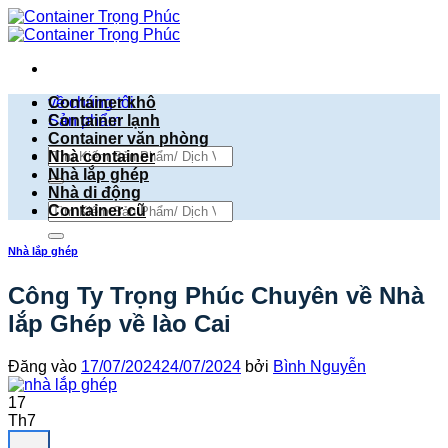
Bỏ
qua
nội
dung
về chúng tôi
Container khô
Sản phẩm
Container lạnh
Container văn phòng
Tìm
Nhà container
kiếm:
Nhà lắp ghép
Nhà di động
Tìm
Container cũ
kiếm:
Nhà lắp ghép
Công Ty Trọng Phúc Chuyên về Nhà
lắp Ghép về lào Cai
Đăng vào
17/07/2024
24/07/2024
bởi
Bình Nguyễn
17
Th7