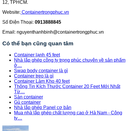
12, TPHCM.
Website:
Containertrongphuc.vn
Số Điện Thoại:
0913888845
Email: nguyenthanhbinh@containertrongphuc.vn
Có thể bạn cũng quan tâm
Container lạnh 45 feet
Nhà lắp ghép công ty trọng phúc chuyên về sản phẩm
ở…
Swap body container là gì
Container treo là gì
Container Làm Kho 40 feet
Thông Tin Kích Thước Container 20 Feet Mới Nhất
Từ…
Sàn container
Gù container
Nhà lắp ghép Panel cơ bản
Mua nhà lắp ghép chất lượng cao ở Hà Nam - Công
ty…