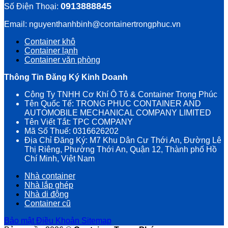
0913888845
Số Điện Thoại:
Email: nguyenthanhbinh@containertrongphuc.vn
Container khô
Container lạnh
Container văn phòng
Thông Tin Đăng Ký Kinh Doanh
Công Ty TNHH Cơ Khí Ô Tô & Container Trọng Phúc
Tên Quốc Tế: TRONG PHUC CONTAINER AND
AUTOMOBILE MECHANICAL COMPANY LIMITED
Tên Viết Tắt: TPC COMPANY
Mã Số Thuế: 0316626202
Địa Chỉ Đăng Ký: M7 Khu Dân Cư Thới An, Đường Lê
Thị Riêng, Phường Thới An, Quận 12, Thành phố Hồ
Chí Minh, Việt Nam
Nhà container
Nhà lắp ghép
Nhà di động
Container cũ
Bảo mật
Điều Khoản
Sitemap