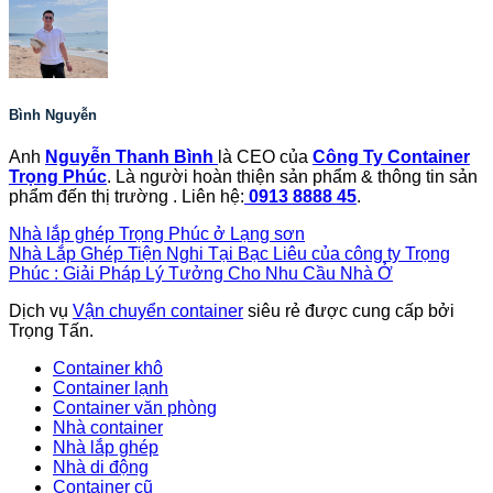
Bình Nguyễn
Anh
Nguyễn Thanh Bình
là CEO của
Công Ty Container
Trọng Phúc
. Là người hoàn thiện sản phẩm & thông tin sản
phẩm đến thị trường . Liên hệ:
0913 8888 45
.
Nhà lắp ghép Trọng Phúc ở Lạng sơn
Nhà Lắp Ghép Tiện Nghi Tại Bạc Liêu của công ty Trọng
Phúc : Giải Pháp Lý Tưởng Cho Nhu Cầu Nhà Ở
Dịch vụ
Vận chuyển container
siêu rẻ được cung cấp bởi
Trọng Tấn.
Container khô
Container lạnh
Container văn phòng
Nhà container
Nhà lắp ghép
Nhà di động
Container cũ