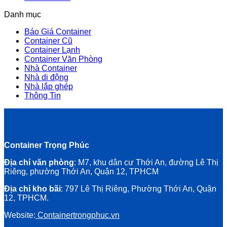
Danh mục
Báo Giá Container
Container Cũ
Container Lạnh
Container Văn Phòng
Nhà Container
Nhà di động
Nhà lắp ghép
Thông Tin
Container Trọng Phúc
Địa chỉ văn phòng
: M7, khu dân cư Thới An, đường Lê Thị
Riêng, phường Thới An, Quận 12, TPHCM
Địa chỉ kho bãi
: 797 Lê Thị Riêng, Phường Thới An, Quận
12, TPHCM.
Website:
Containertrongphuc.vn