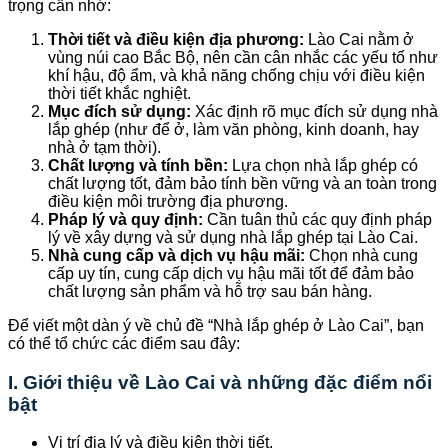
trọng cần nhớ:
Thời tiết và điều kiện địa phương:
Lào Cai nằm ở
vùng núi cao Bắc Bộ, nên cần cân nhắc các yếu tố như
khí hậu, độ ẩm, và khả năng chống chịu với điều kiện
thời tiết khắc nghiệt.
Mục đích sử dụng:
Xác định rõ mục đích sử dụng nhà
lắp ghép (như để ở, làm văn phòng, kinh doanh, hay
nhà ở tạm thời).
Chất lượng và tính bền:
Lựa chọn nhà lắp ghép có
chất lượng tốt, đảm bảo tính bền vững và an toàn trong
điều kiện môi trường địa phương.
Pháp lý và quy định:
Cần tuân thủ các quy định pháp
lý về xây dựng và sử dụng nhà lắp ghép tại Lào Cai.
Nhà cung cấp và dịch vụ hậu mãi:
Chọn nhà cung
cấp uy tín, cung cấp dịch vụ hậu mãi tốt để đảm bảo
chất lượng sản phẩm và hỗ trợ sau bán hàng.
Để viết một dàn ý về chủ đề “Nhà lắp ghép ở Lào Cai”, bạn
có thể tổ chức các điểm sau đây:
I. Giới thiệu về Lào Cai và những đặc điểm nổi
bật
Vị trí địa lý và điều kiện thời tiết.