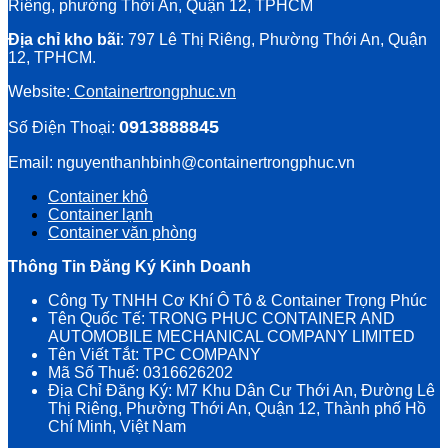
Riêng, phường Thới An, Quận 12, TPHCM
Địa chỉ kho bãi
: 797 Lê Thị Riêng, Phường Thới An, Quận
12, TPHCM.
Website:
Containertrongphuc.vn
0913888845
Số Điện Thoại:
Email: nguyenthanhbinh@containertrongphuc.vn
Container khô
Container lạnh
Container văn phòng
Thông Tin Đăng Ký Kinh Doanh
Công Ty TNHH Cơ Khí Ô Tô & Container Trọng Phúc
Tên Quốc Tế: TRONG PHUC CONTAINER AND
AUTOMOBILE MECHANICAL COMPANY LIMITED
Tên Viết Tắt: TPC COMPANY
Mã Số Thuế: 0316626202
Địa Chỉ Đăng Ký: M7 Khu Dân Cư Thới An, Đường Lê
Thị Riêng, Phường Thới An, Quận 12, Thành phố Hồ
Chí Minh, Việt Nam