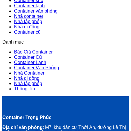
Container khô
Container lạnh
Container văn phòng
Nhà container
Nhà lắp ghép
Nhà di động
Container cũ
Danh mục
Báo Giá Container
Container Cũ
Container Lạnh
Container Văn Phòng
Nhà Container
Nhà di động
Nhà lắp ghép
Thông Tin
Container Trọng Phúc
Địa chỉ văn phòng
: M7, khu dân cư Thới An, đường Lê Thị