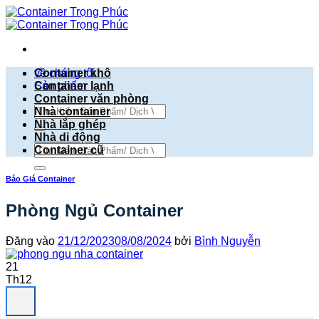
Bỏ
qua
nội
dung
về chúng tôi
Container khô
Sản phẩm
Container lạnh
Container văn phòng
Tìm
Nhà container
kiếm:
Nhà lắp ghép
Nhà di động
Tìm
Container cũ
kiếm:
Báo Giá Container
Phòng Ngủ Container
Đăng vào
21/12/2023
08/08/2024
bởi
Bình Nguyễn
21
Th12