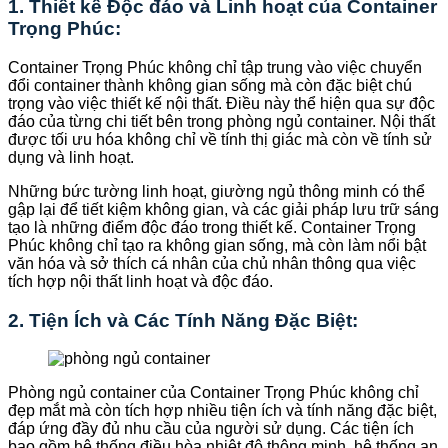
1. Thiết kế Độc đáo và Linh hoạt của Container
Trọng Phúc:
Container Trọng Phúc không chỉ tập trung vào việc chuyển
đổi container thành không gian sống mà còn đặc biệt chú
trọng vào việc thiết kế nội thất. Điều này thể hiện qua sự độc
đáo của từng chi tiết bên trong phòng ngủ container. Nội thất
được tối ưu hóa không chỉ về tính thị giác mà còn về tính sử
dụng và linh hoạt.
Những bức tường linh hoạt, giường ngủ thông minh có thể
gập lại để tiết kiệm không gian, và các giải pháp lưu trữ sáng
tạo là những điểm độc đáo trong thiết kế. Container Trọng
Phúc không chỉ tạo ra không gian sống, mà còn làm nổi bật
văn hóa và sở thích cá nhân của chủ nhân thông qua việc
tích hợp nội thất linh hoạt và độc đáo.
2. Tiện Ích và Các Tính Năng Đặc Biệt:
Phòng ngủ container của Container Trọng Phúc không chỉ
đẹp mắt mà còn tích hợp nhiều tiện ích và tính năng đặc biệt,
đáp ứng đầy đủ nhu cầu của người sử dụng. Các tiện ích
bao gồm hệ thống điều hòa nhiệt độ thông minh, hệ thống an