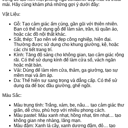
mái. Hãy cùng khám phá những gợi ý dưới đây:
Vật Liệu:
Gỗ: Tạo cảm giác ấm cúng, gần gũi với thiên nhiên.
Bạn có thể sử dụng gỗ để làm sàn, trần, tủ quần áo,
hoặc các đồ nội thất khác.
Sắt, thép: Tạo nên vẻ đẹp công nghiệp, hiện đại.
Thường được sử dụng cho khung giường, kệ, hoặc
các chi tiết trang trí.
Kính: Tăng độ sáng cho không gian, tạo cảm giác rộng
rãi. Có thể sử dụng kính để làm cửa sổ, vách ngăn
hoặc mặt bàn.
Vải: Dùng để làm rèm cửa, thảm, ga giường, tạo sự
mềm mại và ấm áp.
Da: Thể hiện sự sang trọng và đẳng cấp. Có thể sử
dụng da để bọc đầu giường, ghế ngồi.
Màu Sắc:
Màu trung tính: Trắng, xám, be, nâu… tạo cảm giác thư
giãn, dễ chịu, phù hợp với nhiều phong cách.
Màu pastel: Màu xanh nhạt, hồng nhạt, tím nhạt… tạo
không gian nhẹ nhàng, lãng mạn.
Màu đậm: Xanh lá cây, xanh dương đậm, đỏ… tạo