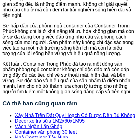
gian sống đều là những điểm mạnh. Không chỉ giải quyết
nhu cầu chỗ ở mà còn đem lại trải nghiệm sống hiện đại và
tiện nghi.
Sự hấp dẫn của phòng ngủ container của Container Trọng
Phúc không chỉ là ở khả năng tối ưu hóa không gian mà còn
ở sự đa dạng trong việc đáp ứng nhu cầu và phong cách
sống của mọi người. Sản phẩm này không chỉ đặc sắc trong
việc tạo ra một môi trường sống tiện ích mà còn là biểu
tượng của lối sống bền vững và hiệu quả năng lượng.
Kết luận, Container Trọng Phúc đã tạo ra một dòng sản
phẩm phòng ngủ container không chỉ độc đáo mà còn đáp
ứng đầy đủ các tiêu chí về sự thoải mái, hiện đại, và bền
vững. Sự độc đáo và hiệu quả của sản phẩm là điểm nhấn
mạnh, làm cho nó trở thành lựa chọn lý tưởng cho những
người tìm kiếm một không gian sống đẳng cấp và tiện nghi.
Có thể bạn cũng quan tâm
Xây Nhà Trên Đất Quy Hoạch Có Được Đền Bù Không
Decor xe trà sữa 1M2x60x1M95
Vách Ngăn Lắp Ghép
Container văn phòng 30 feet
Nhà Container Tây Ninh