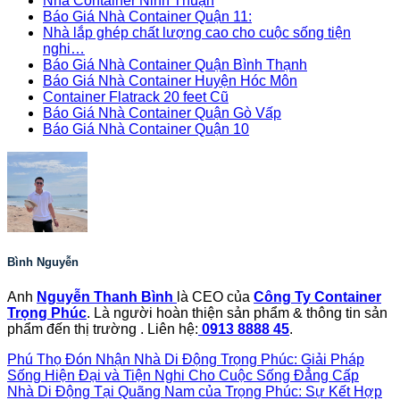
Nhà Container Ninh Thuận
Báo Giá Nhà Container Quận 11:
Nhà lắp ghép chất lượng cao cho cuộc sống tiện
nghi…
Báo Giá Nhà Container Quận Bình Thạnh
Báo Giá Nhà Container Huyện Hóc Môn
Container Flatrack 20 feet Cũ
Báo Giá Nhà Container Quận Gò Vấp
Báo Giá Nhà Container Quận 10
Bình Nguyễn
Anh
Nguyễn Thanh Bình
là CEO của
Công Ty Container
Trọng Phúc
. Là người hoàn thiện sản phẩm & thông tin sản
phẩm đến thị trường . Liên hệ:
0913 8888 45
.
Phú Thọ Đón Nhận Nhà Di Động Trọng Phúc: Giải Pháp
Sống Hiện Đại và Tiện Nghi Cho Cuộc Sống Đẳng Cấp
Nhà Di Động Tại Quãng Nam của Trọng Phúc: Sự Kết Hợp