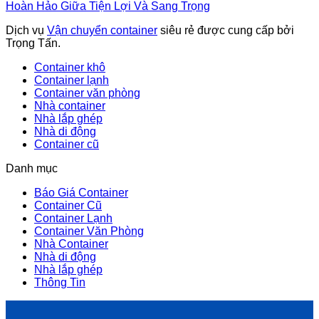
Hoàn Hảo Giữa Tiện Lợi Và Sang Trọng
Dịch vụ
Vận chuyển container
siêu rẻ được cung cấp bởi
Trọng Tấn.
Container khô
Container lạnh
Container văn phòng
Nhà container
Nhà lắp ghép
Nhà di động
Container cũ
Danh mục
Báo Giá Container
Container Cũ
Container Lạnh
Container Văn Phòng
Nhà Container
Nhà di động
Nhà lắp ghép
Thông Tin