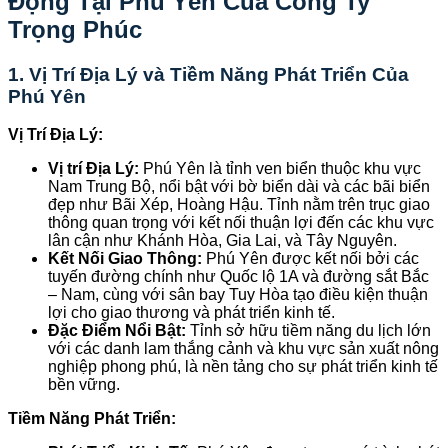
Động Tại Phú Yên Của Công Ty
Trọng Phúc
1.
Vị Trí Địa Lý và Tiềm Năng Phát Triển Của
Phú Yên
Vị Trí Địa Lý:
Vị trí Địa Lý:
Phú Yên là tỉnh ven biển thuộc khu vực
Nam Trung Bộ, nổi bật với bờ biển dài và các bãi biển
đẹp như Bãi Xép, Hoàng Hậu. Tỉnh nằm trên trục giao
thông quan trọng với kết nối thuận lợi đến các khu vực
lân cận như Khánh Hòa, Gia Lai, và Tây Nguyên.
Kết Nối Giao Thông:
Phú Yên được kết nối bởi các
tuyến đường chính như Quốc lộ 1A và đường sắt Bắc
– Nam, cùng với sân bay Tuy Hòa tạo điều kiện thuận
lợi cho giao thương và phát triển kinh tế.
Đặc Điểm Nổi Bật:
Tỉnh sở hữu tiềm năng du lịch lớn
với các danh lam thắng cảnh và khu vực sản xuất nông
nghiệp phong phú, là nền tảng cho sự phát triển kinh tế
bền vững.
Tiềm Năng Phát Triển: