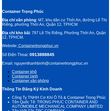
Container Trọng Phúc
Địa chỉ văn phòng
: M7, khu dân cư Thới An, đường Lê Thị
Riêng, phường Thới An, Quận 12, TPHCM
Địa chỉ kho bãi
: 797 Lê Thị Riêng, Phường Thới An, Quận
12, TPHCM.
Website:
Containertrongphuc.vn
0913888845
Số Điện Thoại:
Email: nguyenthanhbinh@containertrongphuc.vn
Container khô
Container lạnh
Container văn phòng
Thông Tin Đăng Ký Kinh Doanh
Công Ty TNHH Cơ Khí Ô Tô & Container Trọng Phúc
Tên Quốc Tế: TRONG PHUC CONTAINER AND
AUTOMOBILE MECHANICAL COMPANY LIMITED
Tên Viết Tắt: TPC COMPANY