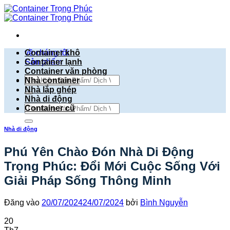
Bỏ
qua
nội
dung
về chúng tôi
Container khô
Sản phẩm
Container lạnh
Container văn phòng
Tìm
Nhà container
kiếm:
Nhà lắp ghép
Nhà di động
Tìm
Container cũ
kiếm:
Nhà di động
Phú Yên Chào Đón Nhà Di Động
Trọng Phúc: Đổi Mới Cuộc Sống Với
Giải Pháp Sống Thông Minh
Đăng vào
20/07/2024
24/07/2024
bởi
Bình Nguyễn
20