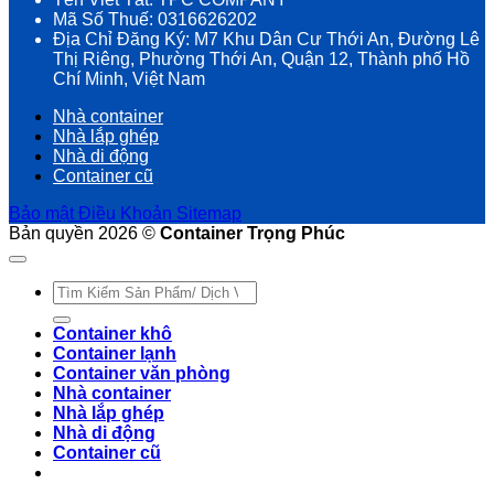
Mã Số Thuế: 0316626202
Địa Chỉ Đăng Ký: M7 Khu Dân Cư Thới An, Đường Lê
Thị Riêng, Phường Thới An, Quận 12, Thành phố Hồ
Chí Minh, Việt Nam
Nhà container
Nhà lắp ghép
Nhà di động
Container cũ
Bảo mật
Điều Khoản
Sitemap
Bản quyền 2026 ©
Container Trọng Phúc
Tìm
kiếm:
Container khô
Container lạnh
Container văn phòng
Nhà container
Nhà lắp ghép
Nhà di động
Container cũ