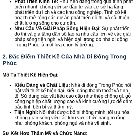
Phát Triển Kinh Tế:
Phú Yên đang trong quá trình phát
triển nhanh chóng với sự đầu tư vào cơ sở hạ tầng,
phát triển du lịch và các khu công nghiệp. Tỉnh có kế
hoạch mở rộng các dự án phát triển đô thị và cải thiện
chất lượng sống cho cư dân.
Nhu Cầu Về Giải Pháp Sống Hiện Đại:
Sự phát triển
đô thị và gia tăng dân số tạo ra nhu cầu lớn về các giải
pháp sống tiện nghi và hiện đại, trong đó nhà di động
Trọng Phúc là một lựa chọn lý tưởng.
2.
Đặc Điểm Thiết Kế Của Nhà Di Động Trọng
Phúc
Mô Tả Thiết Kế Hiện Đại:
Kiểu Dáng và Chất Liệu:
Nhà di động Trọng Phúc nổi
bật với thiết kế hiện đại, kiểu dáng thanh thoát và tinh
tế. Sử dụng các vật liệu cao cấp như thép chống gỉ, gỗ
công nghiệp chất lượng cao và kính cường lực để đảm
bảo tính bền bỉ và thẩm mỹ.
Tiện Nghi:
Nội thất được bố trí thông minh, tối ưu hóa
không gian sống với các khu vực chức năng rõ ràng
như phòng khách, phòng ngủ và nhà vệ sinh.
Sự Kết Hợp Thẩm Mỹ và Chức Năng: