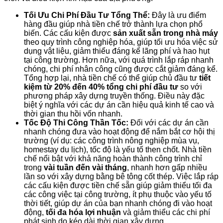
Tối Ưu Chi Phí Đầu Tư Tổng Thể:
Đây là ưu điểm
hàng đầu giúp nhà tiền chế trở thành lựa chọn phổ
biến. Các cấu kiện được
sản xuất sẵn trong nhà máy
theo quy trình công nghiệp hóa, giúp tối ưu hóa việc sử
dụng vật liệu, giảm thiểu đáng kể lãng phí và hao hụt
tại công trường. Hơn nữa, với quá trình lắp ráp nhanh
chóng, chi phí nhân công cũng được cắt giảm đáng kể.
Tổng hợp lại, nhà tiền chế có thể giúp chủ đầu tư
tiết
kiệm từ 20% đến 40% tổng chi phí đầu tư
so với
phương pháp xây dựng truyền thống. Điều này đặc
biệt ý nghĩa với các dự án cần hiệu quả kinh tế cao và
thời gian thu hồi vốn nhanh.
Tốc Độ Thi Công Thần Tốc:
Đối với các dự án cần
nhanh chóng đưa vào hoạt động để nắm bắt cơ hội thị
trường (ví dụ: các công trình nông nghiệp mùa vụ,
homestay du lịch), tốc độ là yếu tố then chốt. Nhà tiền
chế nổi bật với khả năng hoàn thành công trình chỉ
trong
vài tuần đến vài tháng
, nhanh hơn gấp nhiều
lần so với xây dựng bằng bê tông cốt thép. Việc lắp ráp
các cấu kiện được tiền chế sẵn giúp giảm thiểu tối đa
các công việc tại công trường, ít phụ thuộc vào yếu tố
thời tiết, giúp dự án của bạn nhanh chóng đi vào hoạt
động,
tối đa hóa lợi nhuận
và giảm thiểu các chi phí
phát sinh do kéo dài thời gian xây dựng.