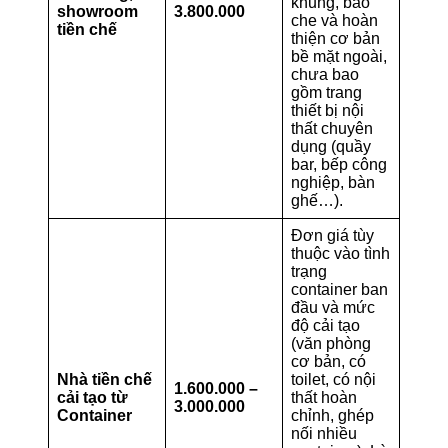
khung, bao
showroom
3.800.000
che và hoàn
tiền chế
thiện cơ bản
bề mặt ngoài,
chưa bao
gồm trang
thiết bị nội
thất chuyên
dụng (quầy
bar, bếp công
nghiệp, bàn
ghế…).
Đơn giá tùy
thuộc vào tình
trạng
container ban
đầu và mức
độ cải tạo
(văn phòng
cơ bản, có
Nhà tiền chế
toilet, có nội
1.600.000 –
cải tạo từ
thất hoàn
3.000.000
Container
chỉnh, ghép
nối nhiều