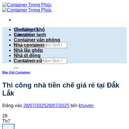
Bỏ
qua
nội
dung
về chúng tôi
Container khô
Sản phẩm
Container lạnh
Container văn phòng
Tìm
Nhà container
kiếm:
Nhà lắp ghép
Nhà di động
Tìm
Container cũ
kiếm:
Báo Giá Container
Thi công nhà tiền chế giá rẻ tại Đắk
Lắk
Đăng vào
28/07/2025
28/07/2025
bởi
khuyen
28
Th7