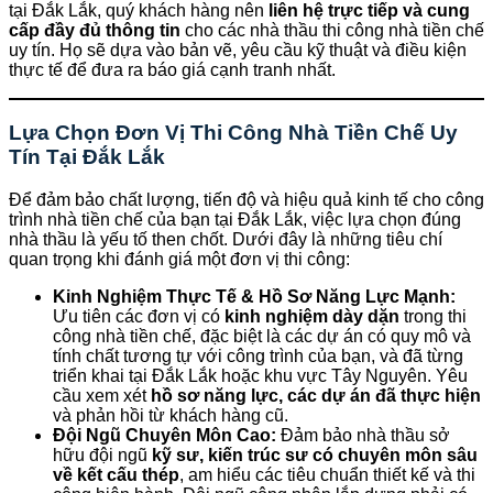
tại Đắk Lắk, quý khách hàng nên
liên hệ trực tiếp và cung
cấp đầy đủ thông tin
cho các nhà thầu thi công nhà tiền chế
uy tín. Họ sẽ dựa vào bản vẽ, yêu cầu kỹ thuật và điều kiện
thực tế để đưa ra báo giá cạnh tranh nhất.
Lựa Chọn Đơn Vị Thi Công Nhà Tiền Chế Uy
Tín Tại Đắk Lắk
Để đảm bảo chất lượng, tiến độ và hiệu quả kinh tế cho công
trình nhà tiền chế của bạn tại Đắk Lắk, việc lựa chọn đúng
nhà thầu là yếu tố then chốt. Dưới đây là những tiêu chí
quan trọng khi đánh giá một đơn vị thi công:
Kinh Nghiệm Thực Tế & Hồ Sơ Năng Lực Mạnh:
Ưu tiên các đơn vị có
kinh nghiệm dày dặn
trong thi
công nhà tiền chế, đặc biệt là các dự án có quy mô và
tính chất tương tự với công trình của bạn, và đã từng
triển khai tại Đắk Lắk hoặc khu vực Tây Nguyên. Yêu
cầu xem xét
hồ sơ năng lực, các dự án đã thực hiện
và phản hồi từ khách hàng cũ.
Đội Ngũ Chuyên Môn Cao:
Đảm bảo nhà thầu sở
hữu đội ngũ
kỹ sư, kiến trúc sư có chuyên môn sâu
về kết cấu thép
, am hiểu các tiêu chuẩn thiết kế và thi