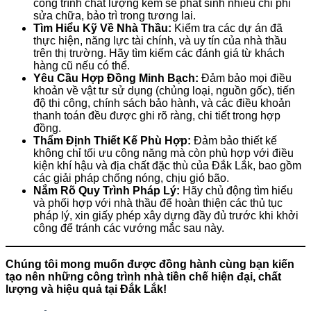
công trình chất lượng kém sẽ phát sinh nhiều chi phí
sửa chữa, bảo trì trong tương lai.
Tìm Hiểu Kỹ Về Nhà Thầu:
Kiểm tra các dự án đã
thực hiện, năng lực tài chính, và uy tín của nhà thầu
trên thị trường. Hãy tìm kiếm các đánh giá từ khách
hàng cũ nếu có thể.
Yêu Cầu Hợp Đồng Minh Bạch:
Đảm bảo mọi điều
khoản về vật tư sử dụng (chủng loại, nguồn gốc), tiến
độ thi công, chính sách bảo hành, và các điều khoản
thanh toán đều được ghi rõ ràng, chi tiết trong hợp
đồng.
Thẩm Định Thiết Kế Phù Hợp:
Đảm bảo thiết kế
không chỉ tối ưu công năng mà còn phù hợp với điều
kiện khí hậu và địa chất đặc thù của Đắk Lắk, bao gồm
các giải pháp chống nóng, chịu gió bão.
Nắm Rõ Quy Trình Pháp Lý:
Hãy chủ động tìm hiểu
và phối hợp với nhà thầu để hoàn thiện các thủ tục
pháp lý, xin giấy phép xây dựng đầy đủ trước khi khởi
công để tránh các vướng mắc sau này.
Chúng tôi mong muốn được đồng hành cùng bạn kiến
tạo nên những công trình nhà tiền chế hiện đại, chất
lượng và hiệu quả tại Đắk Lắk!