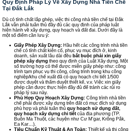
Quy Định Pháp Lý Về Xây Dựng Nhà Tiền Chế
Tại Đắk Lắk
Dù có tính chất lắp ghép, việc thi công nhà tiền chế tại Đắk
Lắk vẫn phải tuân thủ đầy đủ các quy định của pháp luật
hiện hành về xây dựng, quy hoạch và đất đai. Dưới đây là
một số điểm cần lưu ý:
Giấy Phép Xây Dựng:
Hầu hết các công trình nhà tiền
chế có tính chất kiên cố, phục vụ mục đích ở, kinh
doanh, sản xuất lâu dài đều
bắt buộc phải xin giấy
phép xây dựng
theo quy định của Luật Xây dựng. Một
số trường hợp có thể được miễn giấy phép như: công
trình tạm phục vụ thi công, công trình trong khu công
nghiệp/khu chế xuất đã có quy hoạch chi tiết 1/500
được duyệt và thẩm duyệt thiết kế, v.v. Việc xin giấy
phép cần được thực hiện đầy đủ để tránh các rủi ro
pháp lý sau này.
Phù Hợp Quy Hoạch Xây Dựng:
Công trình nhà tiền
chế phải được xây dựng trên đất có mục đích sử dụng
phù hợp và phải tuân thủ
quy hoạch sử dụng đất,
quy hoạch xây dựng chi tiết
của địa phương (TP.
Buôn Ma Thuột, các huyện như Cư M’gar, Krông Pắk,
Ea Kar…).
Tiêu Chuẩn Kỹ Thuật & An Toàn:
Thiết kế và thi công