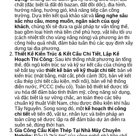
chất (đặc biệt là đất đỏ bazan, đất đồi dốc), địa hình,
hướng nắng, hướng gió, khả năng tiếp cận công
trường. Dựa trên kết quả khảo sát và
lắng nghe sâu
sắc nhu cầu, mong muốn, ngân sách của quý
khách
, chúng tôi sẽ đưa ra giải pháp tư vấn tổng thể,
bao gồm loại hình nhà tiền chế phù hợp, vật liệu tối ưu
(cách nhiệt tốt cho vùng nắng nóng) và phương án thi
công hiệu quả nhất, đảm bảo tuân thủ các quy định xây
dựng tại địa phương.
Thiết Kế Kiến Trúc & Kết Cấu Chi Tiết, Lập Kế
Hoạch Thi Công:
Sau khi thống nhất phương án tổng
thể, đội ngũ kiến trúc sư và kỹ sư kết cấu của chúng tôi
sẽ bắt tay vào
thiết kế bản vẽ kỹ thuật chi tiết
: bản vẽ
kiến trúc (mặt bằng, mặt cắt, phối cảnh 3D), bản vẽ kết
cấu thép (chi tiết cấu kiện, mối nối), bản vẽ hệ thống
điện nước, PCCC (nếu có). Toàn bộ thiết kế được tối
ưu hóa để đảm bảo tính thẩm mỹ, công năng sử dụng,
và đặc biệt là sự vững chắc, an toàn theo các tiêu
chuẩn kỹ thuật Việt Nam, chịu được điều kiện khí hậu
Tây Nguyên. Song song đó, một
kế hoạch thi công
chi tiết
về tiến độ, vật tư, nhân lực và biện pháp an
toàn cũng sẽ được lập ra để đảm bảo dự án diễn ra
suôn sẻ, đúng thời hạn.
Gia Công Cấu Kiện Thép Tại Nhà Máy Chuyên
Nghiệp:
Đây là “trái tim” của công nghệ nhà tiền chế.