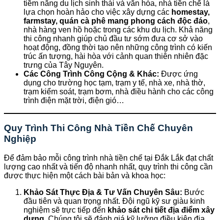
tiềm năng du lịch sinh thái và văn hóa, nhà tiền chế là
lựa chọn hoàn hảo cho việc xây dựng các
homestay,
farmstay, quán cà phê mang phong cách độc đáo
,
nhà hàng ven hồ hoặc trong các khu du lịch. Khả năng
thi công nhanh giúp chủ đầu tư sớm đưa cơ sở vào
hoạt động, đồng thời tạo nên những công trình có kiến
trúc ấn tượng, hài hòa với cảnh quan thiên nhiên đặc
trưng của Tây Nguyên.
Các Công Trình Công Cộng & Khác:
Được ứng
dụng cho trường học tạm, trạm y tế, nhà xe, nhà thờ,
trạm kiểm soát, trạm bơm, nhà điều hành cho các công
trình điện mặt trời, điện gió…
Quy Trình Thi Công Nhà Tiền Chế Chuyên
Nghiệp
Để đảm bảo mỗi công trình nhà tiền chế tại Đắk Lắk đạt chất
lượng cao nhất và tiến độ nhanh nhất, quy trình thi công cần
được thực hiện một cách bài bản và khoa học:
Khảo Sát Thực Địa & Tư Vấn Chuyên Sâu:
Bước
đầu tiên và quan trọng nhất. Đội ngũ kỹ sư giàu kinh
nghiệm sẽ trực tiếp đến
khảo sát chi tiết địa điểm xây
dựng
. Chúng tôi sẽ đánh giá kỹ lưỡng điều kiện địa