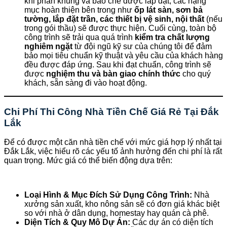
khi phần khung và bao che được lắp đặt, các hạng
mục hoàn thiện bên trong như
ốp lát sàn, sơn bả
tường, lắp đặt trần, các thiết bị vệ sinh, nội thất
(nếu
trong gói thầu) sẽ được thực hiện. Cuối cùng, toàn bộ
công trình sẽ trải qua quá trình
kiểm tra chất lượng
nghiêm ngặt
từ đội ngũ kỹ sư của chúng tôi để đảm
bảo mọi tiêu chuẩn kỹ thuật và yêu cầu của khách hàng
đều được đáp ứng. Sau khi đạt chuẩn, công trình sẽ
được
nghiệm thu và bàn giao chính thức
cho quý
khách, sẵn sàng đi vào hoạt động.
Chi Phí Thi Công Nhà Tiền Chế Giá Rẻ Tại Đắk
Lắk
Để có được một căn nhà tiền chế với mức giá hợp lý nhất tại
Đắk Lắk, việc hiểu rõ các yếu tố ảnh hưởng đến chi phí là rất
quan trọng. Mức giá có thể biến động dựa trên:
Loại Hình & Mục Đích Sử Dụng Công Trình:
Nhà
xưởng sản xuất, kho nông sản sẽ có đơn giá khác biệt
so với nhà ở dân dụng, homestay hay quán cà phê.
Diện Tích & Quy Mô Dự Án:
Các dự án có diện tích