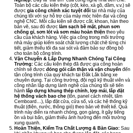
Toàn bộ các cấu kiện thép (cột, kèo, xà gồ, dầm, v.v.) sẽ
được
gia công chính xác tuyệt đối
tại nhà máy của
chúng tôi với sự hỗ trợ của máy móc hiện đại và công
nghệ CNC. Mỗi cấu kiện sẽ được cắt, khoan, hàn theo
bản vẽ, sau đó được
làm sạch bề mặt, phun sơn
chống gỉ, sơn lót và sơn màu hoàn thiện
theo yêu
cầu của khách hàng. Việc gia công trong môi trường
nhà máy giúp kiểm soát chất lượng chặt chẽ từng chi
tiết, giảm thiểu tối đa sai sót và đảm bảo sự đồng bộ
cho toàn bộ công trình.
Vận Chuyển & Lắp Dựng Nhanh Chóng Tại Công
Trường:
Các cấu kiện thép đã được gia công hoàn
chỉnh sẽ được
đóng gói cẩn thận và vận chuyển
đến
tận công trình của quý khách tại Đắk Lắk bằng xe
chuyên dụng. Tại công trường, đội ngũ kỹ thuật viên và
công nhân lắp dựng lành nghề của chúng tôi sẽ tiến
hành
lắp dựng khung thép chính, lợp mái, lắp đặt
hệ thống vách bao che
(tôn, panel cách nhiệt, tấm
Cemboard…), lắp đặt cửa, cửa sổ, và các hệ thống kỹ
thuật (điện, nước, thông gió) theo bản vẽ thiết kế. Quá
trình này diễn ra nhanh chóng, gọn gàng, ít gây tiếng
ồn và bụi bẩn, giảm thiểu ảnh hưởng đến môi trường
xung quanh.
Hoàn Thiện, Kiểm Tra Chất Lượng & Bàn Giao:
Sau