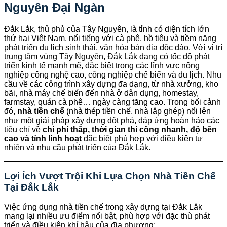
Nguyên Đại Ngàn
Đắk Lắk, thủ phủ của Tây Nguyên, là tỉnh có diện tích lớn
thứ hai Việt Nam, nổi tiếng với cà phê, hồ tiêu và tiềm năng
phát triển du lịch sinh thái, văn hóa bản địa độc đáo. Với vị trí
trung tâm vùng Tây Nguyên, Đắk Lắk đang có tốc độ phát
triển kinh tế mạnh mẽ, đặc biệt trong các lĩnh vực nông
nghiệp công nghệ cao, công nghiệp chế biến và du lịch. Nhu
cầu về các công trình xây dựng đa dạng, từ nhà xưởng, kho
bãi, nhà máy chế biến đến nhà ở dân dụng, homestay,
farmstay, quán cà phê… ngày càng tăng cao. Trong bối cảnh
đó,
nhà tiền chế
(nhà thép tiền chế, nhà lắp ghép) nổi lên
như một giải pháp xây dựng đột phá, đáp ứng hoàn hảo các
tiêu chí về
chi phí thấp, thời gian thi công nhanh, độ bền
cao và tính linh hoạt
đặc biệt phù hợp với điều kiện tự
nhiên và nhu cầu phát triển của Đắk Lắk.
Lợi Ích Vượt Trội Khi Lựa Chọn Nhà Tiền Chế
Tại Đắk Lắk
Việc ứng dụng nhà tiền chế trong xây dựng tại Đắk Lắk
mang lại nhiều ưu điểm nổi bật, phù hợp với đặc thù phát
triển và điều kiện khí hậu của địa phương: