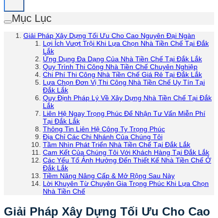
Mục Lục
Giải Pháp Xây Dựng Tối Ưu Cho Cao Nguyên Đại Ngàn
Lợi Ích Vượt Trội Khi Lựa Chọn Nhà Tiền Chế Tại Đắk
Lắk
Ứng Dụng Đa Dạng Của Nhà Tiền Chế Tại Đắk Lắk
Quy Trình Thi Công Nhà Tiền Chế Chuyên Nghiệp
Chi Phí Thi Công Nhà Tiền Chế Giá Rẻ Tại Đắk Lắk
Lựa Chọn Đơn Vị Thi Công Nhà Tiền Chế Uy Tín Tại
Đắk Lắk
Quy Định Pháp Lý Về Xây Dựng Nhà Tiền Chế Tại Đắk
Lắk
Liên Hệ Ngay Trọng Phúc Để Nhận Tư Vấn Miễn Phí
Tại Đắk Lắk
Thông Tin Liên Hệ Công Ty Trọng Phúc
Địa Chỉ Các Chi Nhánh Của Chúng Tôi
Tầm Nhìn Phát Triển Nhà Tiền Chế Tại Đắk Lắk
Cam Kết Của Chúng Tôi Với Khách Hàng Tại Đắk Lắk
Các Yếu Tố Ảnh Hưởng Đến Thiết Kế Nhà Tiền Chế Ở
Đắk Lắk
Tiềm Năng Nâng Cấp & Mở Rộng Sau Này
Lời Khuyên Từ Chuyên Gia Trọng Phúc Khi Lựa Chọn
Nhà Tiền Chế
Giải Pháp Xây Dựng Tối Ưu Cho Cao