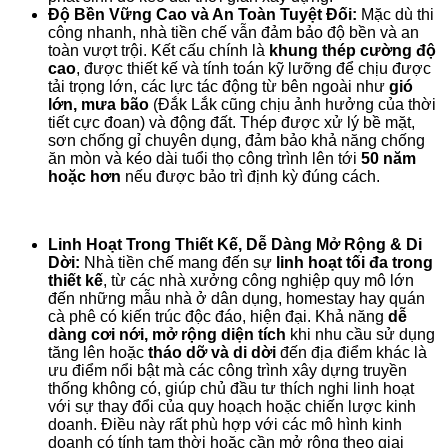
Độ Bền Vững Cao và An Toàn Tuyệt Đối:
Mặc dù thi
công nhanh, nhà tiền chế vẫn đảm bảo độ bền và an
toàn vượt trội. Kết cấu chính là
khung thép cường độ
cao
, được thiết kế và tính toán kỹ lưỡng để chịu được
tải trọng lớn, các lực tác động từ bên ngoài như
gió
lớn, mưa bão
(Đắk Lắk cũng chịu ảnh hưởng của thời
tiết cực đoan) và động đất. Thép được xử lý bề mặt,
sơn chống gỉ chuyên dụng, đảm bảo khả năng chống
ăn mòn và kéo dài tuổi thọ công trình lên tới
50 năm
hoặc hơn
nếu được bảo trì định kỳ đúng cách.
Linh Hoạt Trong Thiết Kế, Dễ Dàng Mở Rộng & Di
Dời:
Nhà tiền chế mang đến sự
linh hoạt tối đa trong
thiết kế
, từ các nhà xưởng công nghiệp quy mô lớn
đến những mẫu nhà ở dân dụng, homestay hay quán
cà phê có kiến trúc độc đáo, hiện đại. Khả năng
dễ
dàng cơi nới, mở rộng diện tích
khi nhu cầu sử dụng
tăng lên hoặc
tháo dỡ và di dời
đến địa điểm khác là
ưu điểm nổi bật mà các công trình xây dựng truyền
thống không có, giúp chủ đầu tư thích nghi linh hoạt
với sự thay đổi của quy hoạch hoặc chiến lược kinh
doanh. Điều này rất phù hợp với các mô hình kinh
doanh có tính tạm thời hoặc cần mở rộng theo giai