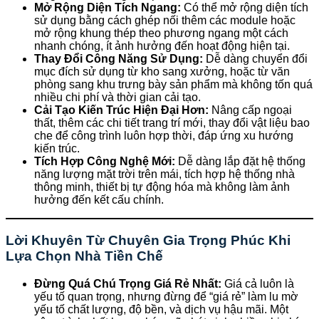
Mở Rộng Diện Tích Ngang:
Có thể mở rộng diện tích
sử dụng bằng cách ghép nối thêm các module hoặc
mở rộng khung thép theo phương ngang một cách
nhanh chóng, ít ảnh hưởng đến hoạt động hiện tại.
Thay Đổi Công Năng Sử Dụng:
Dễ dàng chuyển đổi
mục đích sử dụng từ kho sang xưởng, hoặc từ văn
phòng sang khu trưng bày sản phẩm mà không tốn quá
nhiều chi phí và thời gian cải tạo.
Cải Tạo Kiến Trúc Hiện Đại Hơn:
Nâng cấp ngoại
thất, thêm các chi tiết trang trí mới, thay đổi vật liệu bao
che để công trình luôn hợp thời, đáp ứng xu hướng
kiến trúc.
Tích Hợp Công Nghệ Mới:
Dễ dàng lắp đặt hệ thống
năng lượng mặt trời trên mái, tích hợp hệ thống nhà
thông minh, thiết bị tự động hóa mà không làm ảnh
hưởng đến kết cấu chính.
Lời Khuyên Từ Chuyên Gia Trọng Phúc Khi
Lựa Chọn Nhà Tiền Chế
Đừng Quá Chú Trọng Giá Rẻ Nhất:
Giá cả luôn là
yếu tố quan trọng, nhưng đừng để “giá rẻ” làm lu mờ
yếu tố chất lượng, độ bền, và dịch vụ hậu mãi. Một