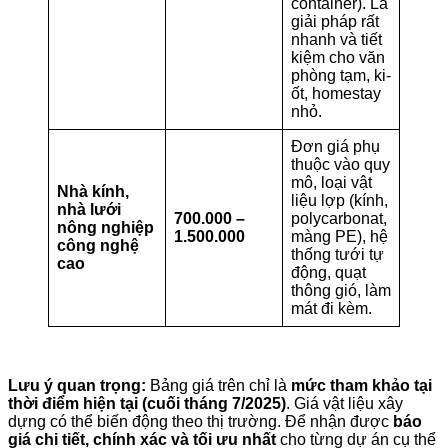
container). Là
giải pháp rất
nhanh và tiết
kiệm cho văn
phòng tạm, ki-
ốt, homestay
nhỏ.
Đơn giá phụ
thuộc vào quy
mô, loại vật
Nhà kính,
liệu lợp (kính,
nhà lưới
700.000 –
polycarbonat,
nông nghiệp
1.500.000
màng PE), hệ
công nghệ
thống tưới tự
cao
động, quạt
thông gió, làm
mát đi kèm.
Lưu ý quan trọng:
Bảng giá trên chỉ là
mức tham khảo tại
thời điểm hiện tại (cuối tháng 7/2025)
. Giá vật liệu xây
dựng có thể biến động theo thị trường. Để nhận được
báo
giá chi tiết, chính xác và tối ưu nhất
cho từng dự án cụ thể