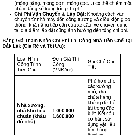
(móng băng, móng đơn, móng cọc…) có thể chiếm một
phần đáng kể trong tổng chi phí.
Chi Phí Vận Chuyển & Lắp Đặt:
Khoảng cách vận
chuyển từ nhà máy đến công trường và điều kiện giao
thông, khả năng tiếp cận của xe cẩu, xe chuyên dụng
tại địa điểm lắp đặt cũng ảnh hưởng đến tổng chi phí.
Bảng Giá Tham Khảo Chi Phí Thi Công Nhà Tiền Chế Tại
Đắk Lắk (Giá Rẻ và Tối Ưu):
Loại Hình
Đơn Giá Thi
Ghi Chú Chi
Công Trình
Công
Tiết
Tiền Chế
(VNĐ/m²)
Phù hợp cho
các xưởng
nhỏ, kho
chứa hàng
không đòi hỏi
Nhà xưởng,
tải trọng đặc
nhà kho tiêu
1.000.000 –
biệt. Kết cấu
chuẩn (khẩu
1.600.000
cơ bản, sử
độ nhỏ)
dụng vật liệu
tôn thông