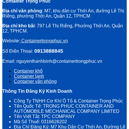
Container Trọng Phúc
Địa chỉ văn phòng
: M7, khu dân cư Thới An, đường Lê Thị
Riêng, phường Thới An, Quận 12, TPHCM
Địa chỉ kho bãi
: 797 Lê Thị Riêng, Phường Thới An, Quận
12, TPHCM.
Website:
Containertrongphuc.vn
0913888845
Số Điện Thoại:
Email: nguyenthanhbinh@containertrongphuc.vn
Container khô
Container lạnh
Container văn phòng
Thông Tin Đăng Ký Kinh Doanh
Công Ty TNHH Cơ Khí Ô Tô & Container Trọng Phúc
Tên Quốc Tế: TRONG PHUC CONTAINER AND
AUTOMOBILE MECHANICAL COMPANY LIMITED
Tên Viết Tắt: TPC COMPANY
Mã Số Thuế: 0316626202
Địa Chỉ Đăng Ký: M7 Khu Dân Cư Thới An, Đường Lê