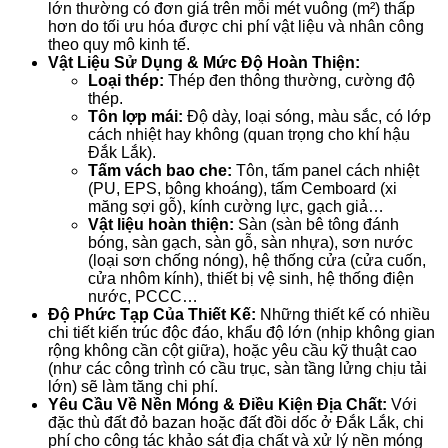
lớn thường có đơn giá trên mỗi mét vuông (m²) thấp
hơn do tối ưu hóa được chi phí vật liệu và nhân công
theo quy mô kinh tế.
Vật Liệu Sử Dụng & Mức Độ Hoàn Thiện:
Loại thép:
Thép đen thông thường, cường độ
thép.
Tôn lợp mái:
Độ dày, loại sóng, màu sắc, có lớp
cách nhiệt hay không (quan trọng cho khí hậu
Đắk Lắk).
Tấm vách bao che:
Tôn, tấm panel cách nhiệt
(PU, EPS, bông khoáng), tấm Cemboard (xi
măng sợi gỗ), kính cường lực, gạch giả…
Vật liệu hoàn thiện:
Sàn (sàn bê tông đánh
bóng, sàn gạch, sàn gỗ, sàn nhựa), sơn nước
(loại sơn chống nóng), hệ thống cửa (cửa cuốn,
cửa nhôm kính), thiết bị vệ sinh, hệ thống điện
nước, PCCC…
Độ Phức Tạp Của Thiết Kế:
Những thiết kế có nhiều
chi tiết kiến trúc độc đáo, khẩu độ lớn (nhịp không gian
rộng không cần cột giữa), hoặc yêu cầu kỹ thuật cao
(như các công trình có cầu trục, sàn tầng lửng chịu tải
lớn) sẽ làm tăng chi phí.
Yêu Cầu Về Nền Móng & Điều Kiện Địa Chất:
Với
đặc thù đất đỏ bazan hoặc đất đồi dốc ở Đắk Lắk, chi
phí cho công tác khảo sát địa chất và xử lý nền móng