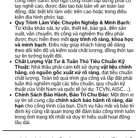
công hiện hành. Đội ngũ công nhân lắp dựng phải có
tay nghề cao, được đào tạo bài bản về an toàn lao
động, đặc biệt khi làm việc trên cao hoặc trong điều
kiện địa hình phức tạp.
Quy Trình Làm Việc Chuyên Nghiệp & Minh Bạch:
Từ khâu khảo sát, tư vấn, thiết kế, báo giá, đến sản
xuất, vận chuyển, thi công và nghiệm thu đều phải
được thực hiện theo một
quy trình rõ ràng, khoa học
và minh bạch
. Điều này giúp khách hàng dễ dàng
theo dõi tiến độ và kiểm soát chất lượng, đồng thời tạo
sự tin tưởng tuyệt đối.
Chất Lượng Vật Tư & Tuân Thủ Tiêu Chuẩn Kỹ
Thuật:
Nhà thầu phải cam kết sử dụng
vật liệu chính
hãng, có nguồn gốc xuất xứ rõ ràng
, đạt tiêu chuẩn
chất lượng. Toàn bộ quá trình gia công và lắp đặt phải
tuân thủ nghiêm ngặt các tiêu chuẩn, quy chuẩn kỹ
thuật của Việt Nam và quốc tế (ví dụ: TCVN, AISC…).
Chính Sách Bảo Hành, Bảo Trì Chu Đáo:
Một đơn vị
uy tín sẽ cung cấp
chính sách bảo hành rõ ràng, dài
hạn
cho công trình của bạn. Dịch vụ hậu mãi và bảo trì
định kỳ cũng rất quan trọng để đảm bảo công trình luôn
trong tình trạng tốt nhất và duy trì hiệu suất hoạt động
lâu dài.