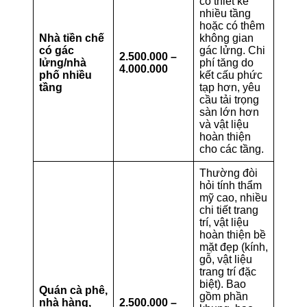
có thiết kế
nhiều tầng
hoặc có thêm
Nhà tiền chế
không gian
có gác
gác lửng. Chi
2.500.000 –
lửng/nhà
phí tăng do
4.000.000
phố nhiều
kết cấu phức
tầng
tạp hơn, yêu
cầu tải trọng
sàn lớn hơn
và vật liệu
hoàn thiện
cho các tầng.
Thường đòi
hỏi tính thẩm
mỹ cao, nhiều
chi tiết trang
trí, vật liệu
hoàn thiện bề
mặt đẹp (kính,
gỗ, vật liệu
trang trí đặc
biệt). Bao
Quán cà phê,
gồm phần
nhà hàng,
2.500.000 –