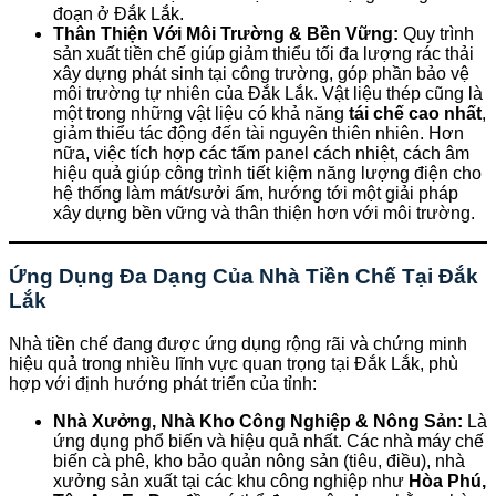
đoạn ở Đắk Lắk.
Thân Thiện Với Môi Trường & Bền Vững:
Quy trình
sản xuất tiền chế giúp giảm thiểu tối đa lượng rác thải
xây dựng phát sinh tại công trường, góp phần bảo vệ
môi trường tự nhiên của Đắk Lắk. Vật liệu thép cũng là
một trong những vật liệu có khả năng
tái chế cao nhất
,
giảm thiểu tác động đến tài nguyên thiên nhiên. Hơn
nữa, việc tích hợp các tấm panel cách nhiệt, cách âm
hiệu quả giúp công trình tiết kiệm năng lượng điện cho
hệ thống làm mát/sưởi ấm, hướng tới một giải pháp
xây dựng bền vững và thân thiện hơn với môi trường.
Ứng Dụng Đa Dạng Của Nhà Tiền Chế Tại Đắk
Lắk
Nhà tiền chế đang được ứng dụng rộng rãi và chứng minh
hiệu quả trong nhiều lĩnh vực quan trọng tại Đắk Lắk, phù
hợp với định hướng phát triển của tỉnh:
Nhà Xưởng, Nhà Kho Công Nghiệp & Nông Sản:
Là
ứng dụng phổ biến và hiệu quả nhất. Các nhà máy chế
biến cà phê, kho bảo quản nông sản (tiêu, điều), nhà
xưởng sản xuất tại các khu công nghiệp như
Hòa Phú,