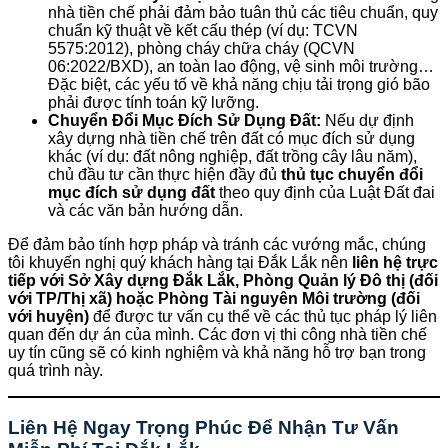
nhà tiền chế phải đảm bảo tuân thủ các tiêu chuẩn, quy
chuẩn kỹ thuật về kết cấu thép (ví dụ: TCVN
5575:2012), phòng cháy chữa cháy (QCVN
06:2022/BXD), an toàn lao động, vệ sinh môi trường…
Đặc biệt, các yếu tố về khả năng chịu tải trọng gió bão
phải được tính toán kỹ lưỡng.
Chuyển Đổi Mục Đích Sử Dụng Đất:
Nếu dự định
xây dựng nhà tiền chế trên đất có mục đích sử dụng
khác (ví dụ: đất nông nghiệp, đất trồng cây lâu năm),
chủ đầu tư cần thực hiện đầy đủ
thủ tục chuyển đổi
mục đích sử dụng đất
theo quy định của Luật Đất đai
và các văn bản hướng dẫn.
Để đảm bảo tính hợp pháp và tránh các vướng mắc, chúng
tôi khuyến nghị quý khách hàng tại Đắk Lắk nên
liên hệ trực
tiếp với Sở Xây dựng Đắk Lắk, Phòng Quản lý Đô thị (đối
với TP/Thị xã) hoặc Phòng Tài nguyên Môi trường (đối
với huyện)
để được tư vấn cụ thể về các thủ tục pháp lý liên
quan đến dự án của mình. Các đơn vị thi công nhà tiền chế
uy tín cũng sẽ có kinh nghiệm và khả năng hỗ trợ bạn trong
quá trình này.
Liên Hệ Ngay Trọng Phúc Để Nhận Tư Vấn