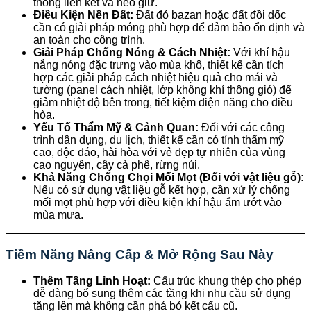
thống liên kết và neo giữ.
Điều Kiện Nền Đất:
Đất đỏ bazan hoặc đất đồi dốc
cần có giải pháp móng phù hợp để đảm bảo ổn định và
an toàn cho công trình.
Giải Pháp Chống Nóng & Cách Nhiệt:
Với khí hậu
nắng nóng đặc trưng vào mùa khô, thiết kế cần tích
hợp các giải pháp cách nhiệt hiệu quả cho mái và
tường (panel cách nhiệt, lớp không khí thông gió) để
giảm nhiệt độ bên trong, tiết kiệm điện năng cho điều
hòa.
Yếu Tố Thẩm Mỹ & Cảnh Quan:
Đối với các công
trình dân dụng, du lịch, thiết kế cần có tính thẩm mỹ
cao, độc đáo, hài hòa với vẻ đẹp tự nhiên của vùng
cao nguyên, cây cà phê, rừng núi.
Khả Năng Chống Chọi Mối Mọt (Đối với vật liệu gỗ):
Nếu có sử dụng vật liệu gỗ kết hợp, cần xử lý chống
mối mọt phù hợp với điều kiện khí hậu ẩm ướt vào
mùa mưa.
Tiềm Năng Nâng Cấp & Mở Rộng Sau Này
Thêm Tầng Linh Hoạt:
Cấu trúc khung thép cho phép
dễ dàng bổ sung thêm các tầng khi nhu cầu sử dụng
tăng lên mà không cần phá bỏ kết cấu cũ.