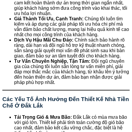
cam kết hoàn thành dự án trong thời gian ngắn nhất,
giúp khách hàng sớm đưa công trình vào khai thác, tối
ưu hóa lợi nhuận.
Giá Thành Tối Ưu, Cạnh Tranh:
Chúng tôi luôn tìm
kiếm và áp dụng các giải pháp tối ưu hóa chi phí mà
vẫn đảm bảo chất lượng, mang lại hiệu quả kinh tế cao
nhất cho mọi công trình của khách hàng.
Dịch Vụ Hậu Mãi Chu Đáo:
Chính sách bảo hành rõ
ràng, dài hạn và đội ngũ hỗ trợ kỹ thuật nhanh chóng,
sẵn sàng giải quyết mọi vấn đề phát sinh sau khi bàn
giao, đảm bảo sự an tâm tuyệt đối cho khách hàng.
Tư Vấn Chuyên Nghiệp, Tận Tâm:
Đội ngũ chuyên
gia của chúng tôi luôn sẵn lòng tư vấn miễn phí, giải
đáp mọi thắc mắc của khách hàng, từ khâu lên ý tưởng
đến hoàn thiện dự án, đảm bảo bạn nhận được giải
pháp phù hợp nhất.
Các Yếu Tố Ảnh Hưởng Đến Thiết Kế Nhà Tiền
Chế Ở Đắk Lắk
Tải Trọng Gió & Mưa Bão:
Đắk Lắk có mùa mưa bão
với gió lớn. Thiết kế phải tính toán cường độ gió bão
cao nhất, đảm bảo kết cấu vững chắc, đặc biệt là hệ