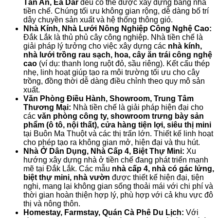
Tân An, Ea Dar
đều có thể được xây dựng bằng nhà
tiền chế. Chúng tối ưu không gian rộng, dễ dàng bố trí
dây chuyền sản xuất và hệ thống thông gió.
Nhà Kính, Nhà Lưới Nông Nghiệp Công Nghệ Cao:
Đắk Lắk là thủ phủ cây công nghiệp. Nhà tiền chế là
giải pháp lý tưởng cho việc xây dựng các
nhà kính,
nhà lưới trồng rau sạch, hoa, cây ăn trái công nghệ
cao
(ví dụ: thanh long ruột đỏ, sầu riêng). Kết cấu thép
nhẹ, linh hoạt giúp tạo ra môi trường tối ưu cho cây
trồng, đồng thời dễ dàng điều chỉnh theo quy mô sản
xuất.
Văn Phòng Điều Hành, Showroom, Trung Tâm
Thương Mại:
Nhà tiền chế là giải pháp hiện đại cho
các
văn phòng công ty, showroom trưng bày sản
phẩm (ô tô, nội thất), cửa hàng tiện lợi, siêu thị mini
tại Buôn Ma Thuột và các thị trấn lớn. Thiết kế linh hoạt
cho phép tạo ra không gian mở, hiện đại và thu hút.
Nhà Ở Dân Dụng, Nhà Cấp 4, Biệt Thự Mini:
Xu
hướng xây dựng nhà ở tiền chế đang phát triển mạnh
mẽ tại Đắk Lắk. Các mẫu
nhà cấp 4, nhà có gác lửng,
biệt thự mini, nhà vườn
được thiết kế hiện đại, tiện
nghi, mang lại không gian sống thoải mái với chi phí và
thời gian hoàn thiện hợp lý, phù hợp với cả khu vực đô
thị và nông thôn.
Homestay, Farmstay, Quán Cà Phê Du Lịch:
Với