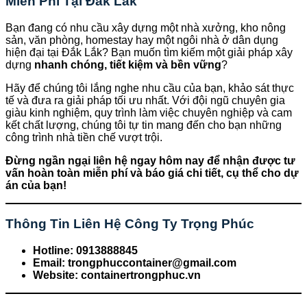
Miễn Phí Tại Đắk Lắk
Bạn đang có nhu cầu xây dựng một nhà xưởng, kho nông
sản, văn phòng, homestay hay một ngôi nhà ở dân dụng
hiện đại tại Đắk Lắk? Bạn muốn tìm kiếm một giải pháp xây
dựng
nhanh chóng, tiết kiệm và bền vững
?
Hãy để chúng tôi lắng nghe nhu cầu của bạn, khảo sát thực
tế và đưa ra giải pháp tối ưu nhất. Với đội ngũ chuyên gia
giàu kinh nghiệm, quy trình làm việc chuyên nghiệp và cam
kết chất lượng, chúng tôi tự tin mang đến cho bạn những
công trình nhà tiền chế vượt trội.
Đừng ngần ngại liên hệ ngay hôm nay để nhận được tư
vấn hoàn toàn miễn phí và báo giá chi tiết, cụ thể cho dự
án của bạn!
Thông Tin Liên Hệ Công Ty Trọng Phúc
Hotline:
0913888845
Email:
trongphuccontainer@gmail.com
Website:
containertrongphuc.vn