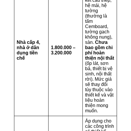
kết cấu thép,
hệ mái, hệ
tường
(thường là
tấm
Cemboard,
tường gạch
không nung),
Nhà cấp 4,
sàn.
Chưa
nhà ở dân
1.800.000 –
bao gồm chi
dụng tiền
3.200.000
phí hoàn
chế
thiện nội thất
(ốp lát, sơn
bả, thiết bị vệ
sinh, nội thất
rời). Mức giá
sẽ thay đổi
tùy thuộc vào
thiết kế và vật
liệu hoàn
thiện mong
muốn.
Áp dụng cho
các công trình