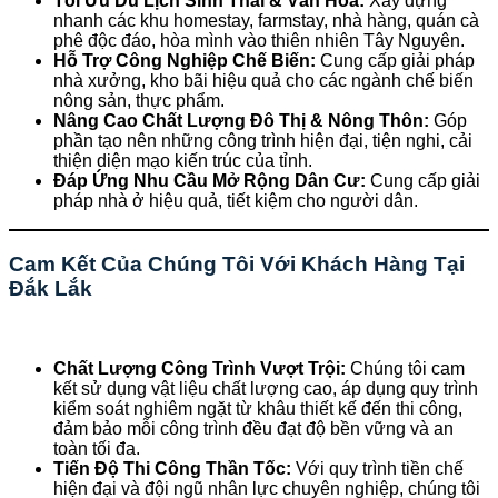
Tối Ưu Du Lịch Sinh Thái & Văn Hóa:
Xây dựng
nhanh các khu homestay, farmstay, nhà hàng, quán cà
phê độc đáo, hòa mình vào thiên nhiên Tây Nguyên.
Hỗ Trợ Công Nghiệp Chế Biến:
Cung cấp giải pháp
nhà xưởng, kho bãi hiệu quả cho các ngành chế biến
nông sản, thực phẩm.
Nâng Cao Chất Lượng Đô Thị & Nông Thôn:
Góp
phần tạo nên những công trình hiện đại, tiện nghi, cải
thiện diện mạo kiến trúc của tỉnh.
Đáp Ứng Nhu Cầu Mở Rộng Dân Cư:
Cung cấp giải
pháp nhà ở hiệu quả, tiết kiệm cho người dân.
Cam Kết Của Chúng Tôi Với Khách Hàng Tại
Đắk Lắk
Chất Lượng Công Trình Vượt Trội:
Chúng tôi cam
kết sử dụng vật liệu chất lượng cao, áp dụng quy trình
kiểm soát nghiêm ngặt từ khâu thiết kế đến thi công,
đảm bảo mỗi công trình đều đạt độ bền vững và an
toàn tối đa.
Tiến Độ Thi Công Thần Tốc:
Với quy trình tiền chế
hiện đại và đội ngũ nhân lực chuyên nghiệp, chúng tôi