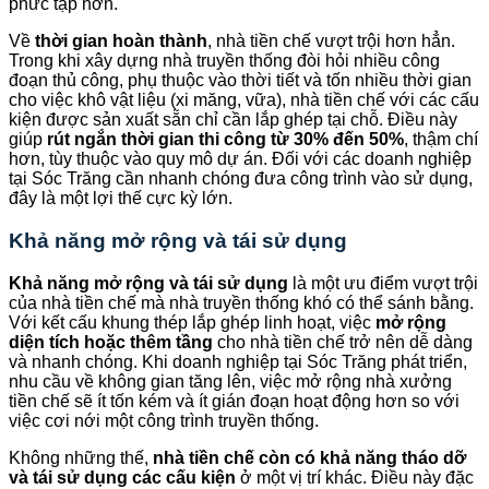
phức tạp hơn.
Về
thời gian hoàn thành
, nhà tiền chế vượt trội hơn hẳn.
Trong khi xây dựng nhà truyền thống đòi hỏi nhiều công
đoạn thủ công, phụ thuộc vào thời tiết và tốn nhiều thời gian
cho việc khô vật liệu (xi măng, vữa), nhà tiền chế với các cấu
kiện được sản xuất sẵn chỉ cần lắp ghép tại chỗ. Điều này
giúp
rút ngắn thời gian thi công từ 30% đến 50%
, thậm chí
hơn, tùy thuộc vào quy mô dự án. Đối với các doanh nghiệp
tại Sóc Trăng cần nhanh chóng đưa công trình vào sử dụng,
đây là một lợi thế cực kỳ lớn.
Khả năng mở rộng và tái sử dụng
Khả năng mở rộng và tái sử dụng
là một ưu điểm vượt trội
của nhà tiền chế mà nhà truyền thống khó có thể sánh bằng.
Với kết cấu khung thép lắp ghép linh hoạt, việc
mở rộng
diện tích hoặc thêm tầng
cho nhà tiền chế trở nên dễ dàng
và nhanh chóng. Khi doanh nghiệp tại Sóc Trăng phát triển,
nhu cầu về không gian tăng lên, việc mở rộng nhà xưởng
tiền chế sẽ ít tốn kém và ít gián đoạn hoạt động hơn so với
việc cơi nới một công trình truyền thống.
Không những thế,
nhà tiền chế còn có khả năng tháo dỡ
và tái sử dụng các cấu kiện
ở một vị trí khác. Điều này đặc