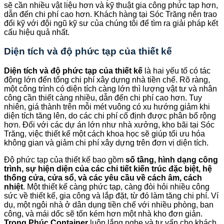
sẽ cần nhiều vật liệu hơn và kỹ thuật gia công phức tạp hơn,
dẫn đến chi phí cao hơn. Khách hàng tại Sóc Trăng nên trao
đổi kỹ với đội ngũ kỹ sư của chúng tôi để tìm ra giải pháp kết
cấu hiệu quả nhất.
Diện tích và độ phức tạp của thiết kế
Diện tích và độ phức tạp của thiết kế
là hai yếu tố có tác
động lớn đến tổng chi phí xây dựng nhà tiền chế. Rõ ràng,
một công trình có diện tích càng lớn thì lượng vật tư và nhân
công cần thiết càng nhiều, dẫn đến chi phí cao hơn. Tuy
nhiên, giá thành trên mỗi mét vuông có xu hướng giảm khi
diện tích tăng lên, do các chi phí cố định được phân bổ rộng
hơn. Đối với các dự án lớn như nhà xưởng, kho bãi tại Sóc
Trăng, việc thiết kế một cách khoa học sẽ giúp tối ưu hóa
không gian và giảm chi phí xây dựng trên đơn vị diện tích.
Độ phức tạp của thiết kế bao gồm
số tầng, hình dạng công
trình, sự hiện diện của các chi tiết kiến trúc đặc biệt, hệ
thống cửa, cửa sổ, và các yêu cầu về cách âm, cách
nhiệt
. Một thiết kế càng phức tạp, càng đòi hỏi nhiều công
sức về thiết kế, gia công và lắp đặt, từ đó làm tăng chi phí. Ví
dụ, một ngôi nhà ở dân dụng tiền chế với nhiều phòng, ban
công, và mái dốc sẽ tốn kém hơn một nhà kho đơn giản.
Trọng Phúc Container
luôn lắng nghe và tư vấn cho khách