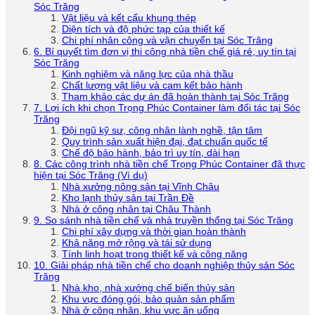
Sóc Trăng
Vật liệu và kết cấu khung thép
Diện tích và độ phức tạp của thiết kế
Chi phí nhân công và vận chuyển tại Sóc Trăng
6. Bí quyết tìm đơn vị thi công nhà tiền chế giá rẻ, uy tín tại
Sóc Trăng
Kinh nghiệm và năng lực của nhà thầu
Chất lượng vật liệu và cam kết bảo hành
Tham khảo các dự án đã hoàn thành tại Sóc Trăng
7. Lợi ích khi chọn Trọng Phúc Container làm đối tác tại Sóc
Trăng
Đội ngũ kỹ sư, công nhân lành nghề, tận tâm
Quy trình sản xuất hiện đại, đạt chuẩn quốc tế
Chế độ bảo hành, bảo trì uy tín, dài hạn
8. Các công trình nhà tiền chế Trọng Phúc Container đã thực
hiện tại Sóc Trăng (Ví dụ)
Nhà xưởng nông sản tại Vĩnh Châu
Kho lạnh thủy sản tại Trần Đề
Nhà ở công nhân tại Châu Thành
9. So sánh nhà tiền chế và nhà truyền thống tại Sóc Trăng
Chi phí xây dựng và thời gian hoàn thành
Khả năng mở rộng và tái sử dụng
Tính linh hoạt trong thiết kế và công năng
10. Giải pháp nhà tiền chế cho doanh nghiệp thủy sản Sóc
Trăng
Nhà kho, nhà xưởng chế biến thủy sản
Khu vực đóng gói, bảo quản sản phẩm
Nhà ở công nhân, khu vực ăn uống