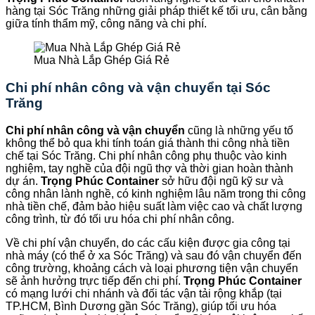
hàng tại Sóc Trăng những giải pháp thiết kế tối ưu, cân bằng
giữa tính thẩm mỹ, công năng và chi phí.
Mua Nhà Lắp Ghép Giá Rẻ
Chi phí nhân công và vận chuyển tại Sóc
Trăng
Chi phí nhân công và vận chuyển
cũng là những yếu tố
không thể bỏ qua khi tính toán giá thành thi công nhà tiền
chế tại Sóc Trăng. Chi phí nhân công phụ thuộc vào kinh
nghiệm, tay nghề của đội ngũ thợ và thời gian hoàn thành
dự án.
Trọng Phúc Container
sở hữu đội ngũ kỹ sư và
công nhân lành nghề, có kinh nghiệm lâu năm trong thi công
nhà tiền chế, đảm bảo hiệu suất làm việc cao và chất lượng
công trình, từ đó tối ưu hóa chi phí nhân công.
Về chi phí vận chuyển, do các cấu kiện được gia công tại
nhà máy (có thể ở xa Sóc Trăng) và sau đó vận chuyển đến
công trường, khoảng cách và loại phương tiện vận chuyển
sẽ ảnh hưởng trực tiếp đến chi phí.
Trọng Phúc Container
có mạng lưới chi nhánh và đối tác vận tải rộng khắp (tại
TP.HCM, Bình Dương gần Sóc Trăng), giúp tối ưu hóa