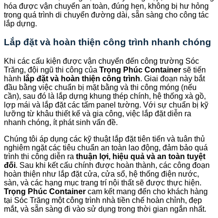
hóa được vận chuyển an toàn, đúng hẹn, không bị hư hỏng
trong quá trình di chuyển đường dài, sẵn sàng cho công tác
lắp dựng.
Lắp đặt và hoàn thiện công trình nhanh chóng
Khi các cấu kiện được vận chuyển đến công trường Sóc
Trăng, đội ngũ thi công của
Trọng Phúc Container
sẽ tiến
hành
lắp đặt và hoàn thiện công trình
. Giai đoạn này bắt
đầu bằng việc chuẩn bị mặt bằng và thi công móng (nếu
cần), sau đó là lắp dựng khung thép chính, hệ thống xà gồ,
lợp mái và lắp đặt các tấm panel tường. Với sự chuẩn bị kỹ
lưỡng từ khâu thiết kế và gia công, việc lắp đặt diễn ra
nhanh chóng, ít phát sinh vấn đề.
Chúng tôi áp dụng các kỹ thuật lắp đặt tiên tiến và tuân thủ
nghiêm ngặt các tiêu chuẩn an toàn lao động, đảm bảo quá
trình thi công diễn ra
thuận lợi, hiệu quả và an toàn tuyệt
đối
. Sau khi kết cấu chính được hoàn thành, các công đoạn
hoàn thiện như lắp đặt cửa, cửa sổ, hệ thống điện nước,
sàn, và các hạng mục trang trí nội thất sẽ được thực hiện.
Trọng Phúc Container
cam kết mang đến cho khách hàng
tại Sóc Trăng một công trình nhà tiền chế hoàn chỉnh, đẹp
mắt, và sẵn sàng đi vào sử dụng trong thời gian ngắn nhất.