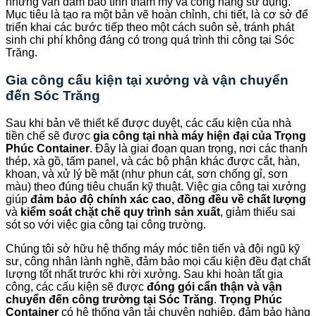
nhưng vẫn đảm bảo tính thẩm mỹ và công năng sử dụng.
Mục tiêu là tạo ra một bản vẽ hoàn chỉnh, chi tiết, là cơ sở để
triển khai các bước tiếp theo một cách suôn sẻ, tránh phát
sinh chi phí không đáng có trong quá trình thi công tại Sóc
Trăng.
Gia công cấu kiện tại xưởng và vận chuyển
đến Sóc Trăng
Sau khi bản vẽ thiết kế được duyệt, các cấu kiện của nhà
tiền chế sẽ được
gia công tại nhà máy hiện đại của Trọng
Phúc Container
. Đây là giai đoạn quan trọng, nơi các thanh
thép, xà gồ, tấm panel, và các bộ phận khác được cắt, hàn,
khoan, và xử lý bề mặt (như phun cát, sơn chống gỉ, sơn
màu) theo đúng tiêu chuẩn kỹ thuật. Việc gia công tại xưởng
giúp
đảm bảo độ chính xác cao, đồng đều về chất lượng
và
kiểm soát chặt chẽ quy trình sản xuất
, giảm thiểu sai
sót so với việc gia công tại công trường.
Chúng tôi sở hữu hệ thống máy móc tiên tiến và đội ngũ kỹ
sư, công nhân lành nghề, đảm bảo mọi cấu kiện đều đạt chất
lượng tốt nhất trước khi rời xưởng. Sau khi hoàn tất gia
công, các cấu kiện sẽ được
đóng gói cẩn thận và vận
chuyển đến công trường tại Sóc Trăng
.
Trọng Phúc
Container
có hệ thống vận tải chuyên nghiệp, đảm bảo hàng