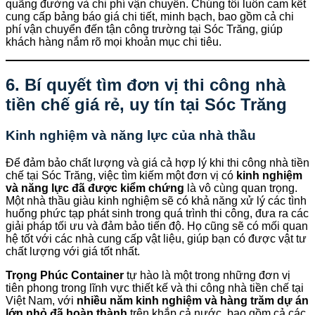
quãng đường và chi phí vận chuyển. Chúng tôi luôn cam kết
cung cấp bảng báo giá chi tiết, minh bạch, bao gồm cả chi
phí vận chuyển đến tận công trường tại Sóc Trăng, giúp
khách hàng nắm rõ mọi khoản mục chi tiêu.
6. Bí quyết tìm đơn vị thi công nhà
tiền chế giá rẻ, uy tín tại Sóc Trăng
Kinh nghiệm và năng lực của nhà thầu
Để đảm bảo chất lượng và giá cả hợp lý khi thi công nhà tiền
chế tại Sóc Trăng, việc tìm kiếm một đơn vị có
kinh nghiệm
và năng lực đã được kiểm chứng
là vô cùng quan trọng.
Một nhà thầu giàu kinh nghiệm sẽ có khả năng xử lý các tình
huống phức tạp phát sinh trong quá trình thi công, đưa ra các
giải pháp tối ưu và đảm bảo tiến độ. Họ cũng sẽ có mối quan
hệ tốt với các nhà cung cấp vật liệu, giúp bạn có được vật tư
chất lượng với giá tốt nhất.
Trọng Phúc Container
tự hào là một trong những đơn vị
tiên phong trong lĩnh vực thiết kế và thi công nhà tiền chế tại
Việt Nam, với
nhiều năm kinh nghiệm và hàng trăm dự án
lớn nhỏ đã hoàn thành
trên khắp cả nước, bao gồm cả các