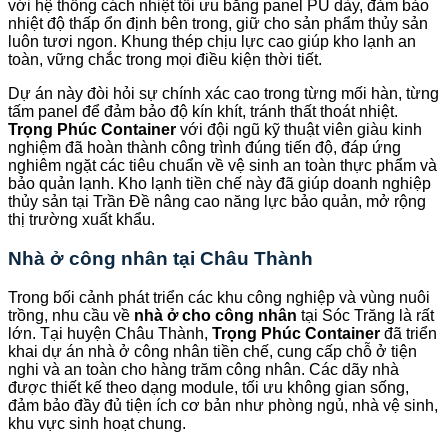
với hệ thống cách nhiệt tối ưu bằng panel PU dày, đảm bảo
nhiệt độ thấp ổn định bên trong, giữ cho sản phẩm thủy sản
luôn tươi ngon. Khung thép chịu lực cao giúp kho lạnh an
toàn, vững chắc trong mọi điều kiện thời tiết.
Dự án này đòi hỏi sự chính xác cao trong từng mối hàn, từng
tấm panel để đảm bảo độ kín khít, tránh thất thoát nhiệt.
Trọng Phúc Container
với đội ngũ kỹ thuật viên giàu kinh
nghiệm đã hoàn thành công trình đúng tiến độ, đáp ứng
nghiêm ngặt các tiêu chuẩn về vệ sinh an toàn thực phẩm và
bảo quản lạnh. Kho lạnh tiền chế này đã giúp doanh nghiệp
thủy sản tại Trần Đề nâng cao năng lực bảo quản, mở rộng
thị trường xuất khẩu.
Nhà ở công nhân tại Châu Thành
Trong bối cảnh phát triển các khu công nghiệp và vùng nuôi
trồng, nhu cầu về
nhà ở cho công nhân
tại Sóc Trăng là rất
lớn. Tại huyện Châu Thành,
Trọng Phúc Container
đã triển
khai dự án nhà ở công nhân tiền chế, cung cấp chỗ ở tiện
nghi và an toàn cho hàng trăm công nhân. Các dãy nhà
được thiết kế theo dạng module, tối ưu không gian sống,
đảm bảo đầy đủ tiện ích cơ bản như phòng ngủ, nhà vệ sinh,
khu vực sinh hoạt chung.