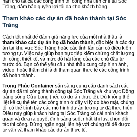
hạn cho tất cả các công trình thi công nhà tiền chế tại Sóc
Trăng, đảm bảo quyền lợi tối đa cho khách hàng.
Tham khảo các dự án đã hoàn thành tại Sóc
Trăng
Cách tốt nhất để đánh giá năng lực của một nhà thầu là
tham khảo các dự án họ đã hoàn thành
, đặc biệt là các dự
án tại khu vực Sóc Trăng hoặc các tỉnh lân cận có điều kiện
tương tự. Việc này giúp bạn trực tiếp kiểm chứng chất lượng
thi công, thiết kế, và mức độ hài lòng của các chủ đầu tư
trước đó. Bạn có thể yêu cầu nhà thầu cung cấp hình ảnh,
video, hoặc thậm chí là đi tham quan thực tế các công trình
đã hoàn thành.
Trọng Phúc Container
sẵn sàng cung cấp danh sách các
dự án đã thi công thành công tại Sóc Trăng và khu vực Đồng
bằng sông Cửu Long (nếu có dự án thực tế). Dù không thể
liệt kê cụ thể tên các công trình ở đây vì lý do bảo mật, chúng
tôi có thể trình bày các mô hình dự án tương tự đã thực hiện.
Điều này giúp khách hàng tại Sóc Trăng có cái nhìn khách
quan và đưa ra quyết định sáng suốt nhất khi lựa chọn đối
tác thi công. Đừng ngần ngại liên hệ với chúng tôi để được
tư vấn và tham khảo các dự án thực tế.