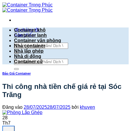
Bỏ
qua
nội
dung
về chúng tôi
Container khô
Sản phẩm
Container lạnh
Container văn phòng
Tìm
Nhà container
kiếm:
Nhà lắp ghép
Nhà di động
Tìm
Container cũ
kiếm:
Báo Giá Container
Thi công nhà tiền chế giá rẻ tại Sóc
Trăng
Đăng vào
28/07/2025
28/07/2025
bởi
khuyen
28
Th7