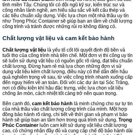
tỉnh miền Tây. Chúng tôi có đội ngũ kỹ sư, kiến trúc sư và
công nhân lành nghề, am hiểu sâu sắc về kết cấu thép và
các tiêu chuẩn xây dựng. Việc lựa chọn một nhà thầu uy tín
như Trọng Phúc Container sẽ giúp bạn an tâm về chất lượng
công trình và tránh được những rủi ro không đáng có.
Chất lượng vật liệu và cam kết bảo hành
Chất lượng vật liệu
là yếu tố cốt lõi quyết định độ bền và
tuổi thọ của công trình nhà tiền chế. Một đơn vị thi công uy tín
sẽ luôn sử dụng vật liệu có nguồn gốc rõ ràng, đạt tiêu chuẩn
chất lượng. Đừng ham rẻ mà lựa chọn những đơn vị sử
dụng vật liệu kém chất lượng, điều này có thể dẫn đến hậu
quả nghiêm trọng về sau, từ việc công trình nhanh xuống cấp
đến nguy hiểm về an toàn. Đối với các dự án tại Sóc Trăng,
nơi có điều kiện khí hậu đặc trưng, việc lựa chọn vật liệu
chống ăn mòn, cách nhiệt tốt càng trở nên quan trọng.
Bên cạnh đó,
cam kết bảo hành
là minh chứng cho sự tự tin
của nhà thầu vào chất lượng công trình của mình. Một hợp
đồng bảo hành rõ ràng, chi tiết về thời gian và phạm vi bảo
hành sẽ giúp bạn an tâm hơn trong quá trình sử dụng.
Trọng
Phúc Container
luôn cam kết sử dụng vật liệu chất lượng
cao, có chứng nhận đầy đủ và cung cấp chế độ bảo hành dài