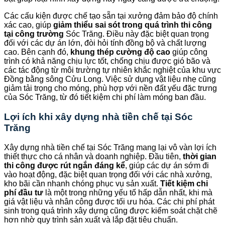
Các cấu kiện được chế tạo sẵn tại xưởng đảm bảo độ chính
xác cao, giúp
giảm thiểu sai sót trong quá trình thi công
tại công trường
Sóc Trăng. Điều này đặc biệt quan trọng
đối với các dự án lớn, đòi hỏi tính đồng bộ và chất lượng
cao. Bên cạnh đó,
khung thép cường độ cao
giúp công
trình có khả năng chịu lực tốt, chống chịu được gió bão và
các tác động từ môi trường tự nhiên khắc nghiệt của khu vực
Đồng bằng sông Cửu Long. Việc sử dụng vật liệu nhẹ cũng
giảm tải trọng cho móng, phù hợp với nền đất yếu đặc trưng
của Sóc Trăng, từ đó tiết kiệm chi phí làm móng ban đầu.
Lợi ích khi xây dựng nhà tiền chế tại Sóc
Trăng
Xây dựng nhà tiền chế tại Sóc Trăng mang lại vô vàn lợi ích
thiết thực cho cá nhân và doanh nghiệp. Đầu tiên,
thời gian
thi công được rút ngắn đáng kể
, giúp các dự án sớm đi
vào hoạt động, đặc biệt quan trọng đối với các nhà xưởng,
kho bãi cần nhanh chóng phục vụ sản xuất.
Tiết kiệm chi
phí đầu tư
là một trong những yếu tố hấp dẫn nhất, khi mà
giá vật liệu và nhân công được tối ưu hóa. Các chi phí phát
sinh trong quá trình xây dựng cũng được kiểm soát chặt chẽ
hơn nhờ quy trình sản xuất và lắp đặt tiêu chuẩn.