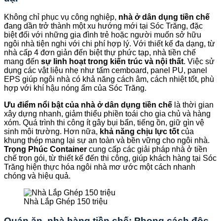
Không chỉ phục vụ công nghiệp,
nhà ở dân dụng tiền chế
đang dần trở thành một xu hướng mới tại Sóc Trăng, đặc
biệt đối với những gia đình trẻ hoặc người muốn sở hữu
ngôi nhà tiện nghi với chi phí hợp lý. Với thiết kế đa dạng, từ
nhà cấp 4 đơn giản đến biệt thự phức tạp, nhà tiền chế
mang đến
sự linh hoạt trong kiến trúc và nội thất
. Việc sử
dụng các vật liệu nhẹ như tấm cemboard, panel PU, panel
EPS giúp ngôi nhà có khả năng cách âm, cách nhiệt tốt, phù
hợp với khí hậu nóng ẩm của Sóc Trăng.
Ưu điểm nổi bật của nhà ở dân dụng tiền chế
là thời gian
xây dựng nhanh, giảm thiểu phiền toái cho gia chủ và hàng
xóm. Quá trình thi công ít gây bụi bẩn, tiếng ồn, giữ gìn vệ
sinh môi trường. Hơn nữa,
khả năng chịu lực tốt
của
khung thép mang lại sự an toàn và bền vững cho ngôi nhà.
Trọng Phúc Container
cung cấp các giải pháp nhà ở tiền
chế trọn gói, từ thiết kế đến thi công, giúp khách hàng tại Sóc
Trăng hiện thực hóa ngôi nhà mơ ước một cách nhanh
chóng và hiệu quả.
Nhà Lắp Ghép 150 triệu
Quán ăn, nhà hàng tiền chế: Phong cách độc