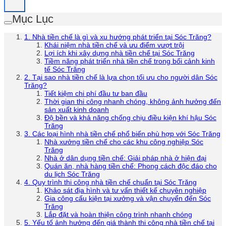
Mục Lục
1. Nhà tiền chế là gì và xu hướng phát triển tại Sóc Trăng?
Khái niệm nhà tiền chế và ưu điểm vượt trội
Lợi ích khi xây dựng nhà tiền chế tại Sóc Trăng
Tiềm năng phát triển nhà tiền chế trong bối cảnh kinh
tế Sóc Trăng
2. Tại sao nhà tiền chế là lựa chọn tối ưu cho người dân Sóc
Trăng?
Tiết kiệm chi phí đầu tư ban đầu
Thời gian thi công nhanh chóng, không ảnh hưởng đến
sản xuất kinh doanh
Độ bền và khả năng chống chịu điều kiện khí hậu Sóc
Trăng
3. Các loại hình nhà tiền chế phổ biến phù hợp với Sóc Trăng
Nhà xưởng tiền chế cho các khu công nghiệp Sóc
Trăng
Nhà ở dân dụng tiền chế: Giải pháp nhà ở hiện đại
Quán ăn, nhà hàng tiền chế: Phong cách độc đáo cho
du lịch Sóc Trăng
4. Quy trình thi công nhà tiền chế chuẩn tại Sóc Trăng
Khảo sát địa hình và tư vấn thiết kế chuyên nghiệp
Gia công cấu kiện tại xưởng và vận chuyển đến Sóc
Trăng
Lắp đặt và hoàn thiện công trình nhanh chóng
5. Yếu tố ảnh hưởng đến giá thành thi công nhà tiền chế tại