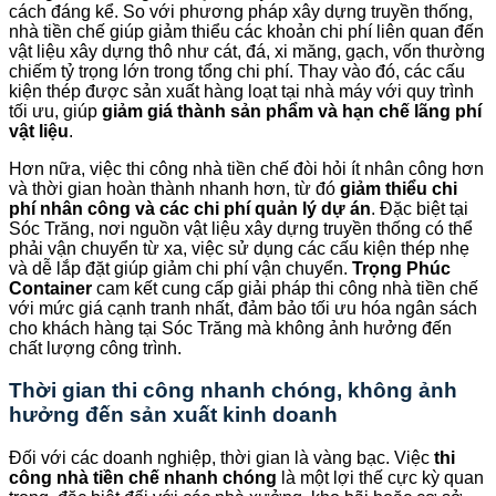
cách đáng kể. So với phương pháp xây dựng truyền thống,
nhà tiền chế giúp giảm thiểu các khoản chi phí liên quan đến
vật liệu xây dựng thô như cát, đá, xi măng, gạch, vốn thường
chiếm tỷ trọng lớn trong tổng chi phí. Thay vào đó, các cấu
kiện thép được sản xuất hàng loạt tại nhà máy với quy trình
tối ưu, giúp
giảm giá thành sản phẩm và hạn chế lãng phí
vật liệu
.
Hơn nữa, việc thi công nhà tiền chế đòi hỏi ít nhân công hơn
và thời gian hoàn thành nhanh hơn, từ đó
giảm thiểu chi
phí nhân công và các chi phí quản lý dự án
. Đặc biệt tại
Sóc Trăng, nơi nguồn vật liệu xây dựng truyền thống có thể
phải vận chuyển từ xa, việc sử dụng các cấu kiện thép nhẹ
và dễ lắp đặt giúp giảm chi phí vận chuyển.
Trọng Phúc
Container
cam kết cung cấp giải pháp thi công nhà tiền chế
với mức giá cạnh tranh nhất, đảm bảo tối ưu hóa ngân sách
cho khách hàng tại Sóc Trăng mà không ảnh hưởng đến
chất lượng công trình.
Thời gian thi công nhanh chóng, không ảnh
hưởng đến sản xuất kinh doanh
Đối với các doanh nghiệp, thời gian là vàng bạc. Việc
thi
công nhà tiền chế nhanh chóng
là một lợi thế cực kỳ quan