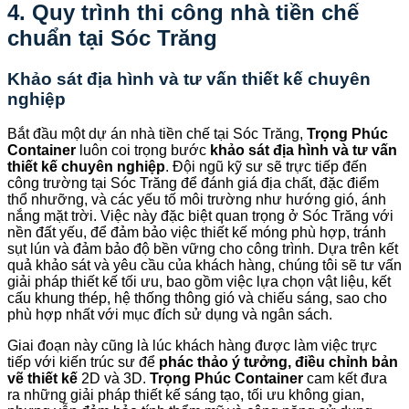
4. Quy trình thi công nhà tiền chế
chuẩn tại Sóc Trăng
Khảo sát địa hình và tư vấn thiết kế chuyên
nghiệp
Bắt đầu một dự án nhà tiền chế tại Sóc Trăng,
Trọng Phúc
Container
luôn coi trọng bước
khảo sát địa hình và tư vấn
thiết kế chuyên nghiệp
. Đội ngũ kỹ sư sẽ trực tiếp đến
công trường tại Sóc Trăng để đánh giá địa chất, đặc điểm
thổ nhưỡng, và các yếu tố môi trường như hướng gió, ánh
nắng mặt trời. Việc này đặc biệt quan trọng ở Sóc Trăng với
nền đất yếu, để đảm bảo việc thiết kế móng phù hợp, tránh
sụt lún và đảm bảo độ bền vững cho công trình. Dựa trên kết
quả khảo sát và yêu cầu của khách hàng, chúng tôi sẽ tư vấn
giải pháp thiết kế tối ưu, bao gồm việc lựa chọn vật liệu, kết
cấu khung thép, hệ thống thông gió và chiếu sáng, sao cho
phù hợp nhất với mục đích sử dụng và ngân sách.
Giai đoạn này cũng là lúc khách hàng được làm việc trực
tiếp với kiến trúc sư để
phác thảo ý tưởng, điều chỉnh bản
vẽ thiết kế
2D và 3D.
Trọng Phúc Container
cam kết đưa
ra những giải pháp thiết kế sáng tạo, tối ưu không gian,