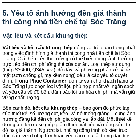
5. Yếu tố ảnh hưởng đến giá thành
thi công nhà tiền chế tại Sóc Trăng
Vật liệu và kết cấu khung thép
Vật liệu và kết cấu khung thép
đóng vai trò quan trọng nhất
trong việc định hình giá thành thi công nhà tiền chế tại Sóc
Trăng. Giá thép trên thị trường có thể biến động, ảnh hưởng
trực tiếp đến chi phí tổng thể của dự án. Loại thép sử dụng
(thép SS400, Q345, v.v.), độ dày, và phương pháp xử lý bề
mặt (sơn chống gỉ, mạ kẽm nóng) đều là các yếu tố quyết
định.
Trọng Phúc Container
luôn tư vấn cho khách hàng tại
Sóc Trăng lựa chọn loại vật liệu phù hợp nhất với ngân sách
và yêu cầu về độ bền, đảm bảo tối ưu hóa chi phí mà vẫn giữ
vững chất lượng.
Bên cạnh đó,
kết cấu khung thép
– bao gồm độ phức tạp
của thiết kế, số lượng cột, kèo, và hệ thống giằng – cũng ảnh
hưởng đáng kể đến chi phí gia công và lắp đặt. Một thiết kế
đơn giản, tối ưu sẽ giúp giảm thiểu vật liệu và công sức, từ
đó hạ giá thành. Ngược lại, những công trình có kiến trúc
độc đáo, vượt nhịp lớn hoặc yêu cầu chịu tải trọng đặc biệt