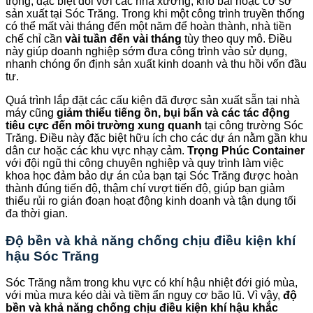
trọng, đặc biệt đối với các nhà xưởng, kho bãi hoặc cơ sở
sản xuất tại Sóc Trăng. Trong khi một công trình truyền thống
có thể mất vài tháng đến một năm để hoàn thành, nhà tiền
chế chỉ cần
vài tuần đến vài tháng
tùy theo quy mô. Điều
này giúp doanh nghiệp sớm đưa công trình vào sử dụng,
nhanh chóng ổn định sản xuất kinh doanh và thu hồi vốn đầu
tư.
Quá trình lắp đặt các cấu kiện đã được sản xuất sẵn tại nhà
máy cũng
giảm thiểu tiếng ồn, bụi bẩn và các tác động
tiêu cực đến môi trường xung quanh
tại công trường Sóc
Trăng. Điều này đặc biệt hữu ích cho các dự án nằm gần khu
dân cư hoặc các khu vực nhạy cảm.
Trọng Phúc Container
với đội ngũ thi công chuyên nghiệp và quy trình làm việc
khoa học đảm bảo dự án của bạn tại Sóc Trăng được hoàn
thành đúng tiến độ, thậm chí vượt tiến độ, giúp bạn giảm
thiểu rủi ro gián đoạn hoạt động kinh doanh và tận dụng tối
đa thời gian.
Độ bền và khả năng chống chịu điều kiện khí
hậu Sóc Trăng
Sóc Trăng nằm trong khu vực có khí hậu nhiệt đới gió mùa,
với mùa mưa kéo dài và tiềm ẩn nguy cơ bão lũ. Vì vậy,
độ
bền và khả năng chống chịu điều kiện khí hậu khắc