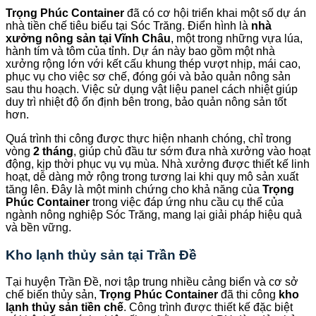
Trọng Phúc Container
đã có cơ hội triển khai một số dự án
nhà tiền chế tiêu biểu tại Sóc Trăng. Điển hình là
nhà
xưởng nông sản tại Vĩnh Châu
, một trong những vựa lúa,
hành tím và tôm của tỉnh. Dự án này bao gồm một nhà
xưởng rộng lớn với kết cấu khung thép vượt nhịp, mái cao,
phục vụ cho việc sơ chế, đóng gói và bảo quản nông sản
sau thu hoạch. Việc sử dụng vật liệu panel cách nhiệt giúp
duy trì nhiệt độ ổn định bên trong, bảo quản nông sản tốt
hơn.
Quá trình thi công được thực hiện nhanh chóng, chỉ trong
vòng
2 tháng
, giúp chủ đầu tư sớm đưa nhà xưởng vào hoạt
động, kịp thời phục vụ vụ mùa. Nhà xưởng được thiết kế linh
hoạt, dễ dàng mở rộng trong tương lai khi quy mô sản xuất
tăng lên. Đây là một minh chứng cho khả năng của
Trọng
Phúc Container
trong việc đáp ứng nhu cầu cụ thể của
ngành nông nghiệp Sóc Trăng, mang lại giải pháp hiệu quả
và bền vững.
Kho lạnh thủy sản tại Trần Đề
Tại huyện Trần Đề, nơi tập trung nhiều cảng biển và cơ sở
chế biến thủy sản,
Trọng Phúc Container
đã thi công
kho
lạnh thủy sản tiền chế
. Công trình được thiết kế đặc biệt