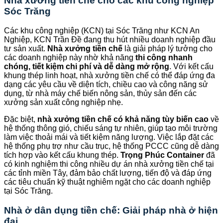
Nhà xưởng tiền chế cho các khu công nghiệp
Sóc Trăng
Các khu công nghiệp (KCN) tại Sóc Trăng như KCN An
Nghiệp, KCN Trần Đề đang thu hút nhiều doanh nghiệp đầu
tư sản xuất.
Nhà xưởng tiền chế
là giải pháp lý tưởng cho
các doanh nghiệp này nhờ khả năng
thi công nhanh
chóng, tiết kiệm chi phí và dễ dàng mở rộng
. Với kết cấu
khung thép linh hoạt, nhà xưởng tiền chế có thể đáp ứng đa
dạng các yêu cầu về diện tích, chiều cao và công năng sử
dụng, từ nhà máy chế biến nông sản, thủy sản đến các
xưởng sản xuất công nghiệp nhẹ.
Đặc biệt,
nhà xưởng tiền chế có khả năng tùy biến cao
về
hệ thống thông gió, chiếu sáng tự nhiên, giúp tạo môi trường
làm việc thoải mái và tiết kiệm năng lượng. Việc lắp đặt các
hệ thống phụ trợ như cầu trục, hệ thống PCCC cũng dễ dàng
tích hợp vào kết cấu khung thép.
Trọng Phúc Container
đã
có kinh nghiệm thi công nhiều dự án nhà xưởng tiền chế tại
các tỉnh miền Tây, đảm bảo chất lượng, tiến độ và đáp ứng
các tiêu chuẩn kỹ thuật nghiêm ngặt cho các doanh nghiệp
tại Sóc Trăng.
Nhà ở dân dụng tiền chế: Giải pháp nhà ở hiện
đại