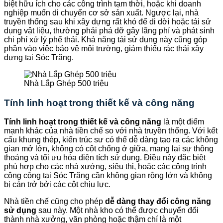
biệt hữu ích cho các công trình tạm thời, hoặc khi doanh
nghiệp muốn di chuyển cơ sở sản xuất. Ngược lại, nhà
truyền thống sau khi xây dựng rất khó để di dời hoặc tái sử
dụng vật liệu, thường phải phá dỡ gây lãng phí và phát sinh
chi phí xử lý phế thải. Khả năng tái sử dụng này cũng góp
phần vào việc bảo vệ môi trường, giảm thiểu rác thải xây
dựng tại Sóc Trăng.
Nhà Lắp Ghép 500 triệu
Tính linh hoạt trong thiết kế và công năng
Tính linh hoạt trong thiết kế và công năng
là một điểm
mạnh khác của nhà tiền chế so với nhà truyền thống. Với kết
cấu khung thép, kiến trúc sư có thể dễ dàng tạo ra các không
gian mở lớn, không có cột chống ở giữa, mang lại sự thông
thoáng và tối ưu hóa diện tích sử dụng. Điều này đặc biệt
phù hợp cho các nhà xưởng, siêu thị, hoặc các công trình
công cộng tại Sóc Trăng cần không gian rộng lớn và không
bị cản trở bởi các cột chịu lực.
Nhà tiền chế cũng cho phép
dễ dàng thay đổi công năng
sử dụng
sau này. Một nhà kho có thể được chuyển đổi
thành nhà xưởng, văn phòng hoặc thậm chí là một