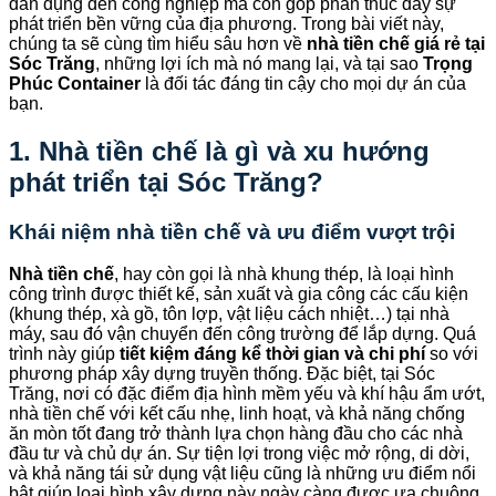
dân dụng đến công nghiệp mà còn góp phần thúc đẩy sự
phát triển bền vững của địa phương. Trong bài viết này,
chúng ta sẽ cùng tìm hiểu sâu hơn về
nhà tiền chế giá rẻ tại
Sóc Trăng
, những lợi ích mà nó mang lại, và tại sao
Trọng
Phúc Container
là đối tác đáng tin cậy cho mọi dự án của
bạn.
1. Nhà tiền chế là gì và xu hướng
phát triển tại Sóc Trăng?
Khái niệm nhà tiền chế và ưu điểm vượt trội
Nhà tiền chế
, hay còn gọi là nhà khung thép, là loại hình
công trình được thiết kế, sản xuất và gia công các cấu kiện
(khung thép, xà gồ, tôn lợp, vật liệu cách nhiệt…) tại nhà
máy, sau đó vận chuyển đến công trường để lắp dựng. Quá
trình này giúp
tiết kiệm đáng kể thời gian và chi phí
so với
phương pháp xây dựng truyền thống. Đặc biệt, tại Sóc
Trăng, nơi có đặc điểm địa hình mềm yếu và khí hậu ẩm ướt,
nhà tiền chế với kết cấu nhẹ, linh hoạt, và khả năng chống
ăn mòn tốt đang trở thành lựa chọn hàng đầu cho các nhà
đầu tư và chủ dự án. Sự tiện lợi trong việc mở rộng, di dời,
và khả năng tái sử dụng vật liệu cũng là những ưu điểm nổi
bật giúp loại hình xây dựng này ngày càng được ưa chuộng.