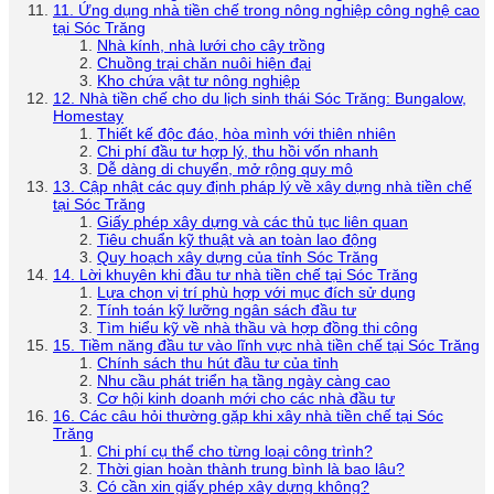
11. Ứng dụng nhà tiền chế trong nông nghiệp công nghệ cao
tại Sóc Trăng
Nhà kính, nhà lưới cho cây trồng
Chuồng trại chăn nuôi hiện đại
Kho chứa vật tư nông nghiệp
12. Nhà tiền chế cho du lịch sinh thái Sóc Trăng: Bungalow,
Homestay
Thiết kế độc đáo, hòa mình với thiên nhiên
Chi phí đầu tư hợp lý, thu hồi vốn nhanh
Dễ dàng di chuyển, mở rộng quy mô
13. Cập nhật các quy định pháp lý về xây dựng nhà tiền chế
tại Sóc Trăng
Giấy phép xây dựng và các thủ tục liên quan
Tiêu chuẩn kỹ thuật và an toàn lao động
Quy hoạch xây dựng của tỉnh Sóc Trăng
14. Lời khuyên khi đầu tư nhà tiền chế tại Sóc Trăng
Lựa chọn vị trí phù hợp với mục đích sử dụng
Tính toán kỹ lưỡng ngân sách đầu tư
Tìm hiểu kỹ về nhà thầu và hợp đồng thi công
15. Tiềm năng đầu tư vào lĩnh vực nhà tiền chế tại Sóc Trăng
Chính sách thu hút đầu tư của tỉnh
Nhu cầu phát triển hạ tầng ngày càng cao
Cơ hội kinh doanh mới cho các nhà đầu tư
16. Các câu hỏi thường gặp khi xây nhà tiền chế tại Sóc
Trăng
Chi phí cụ thể cho từng loại công trình?
Thời gian hoàn thành trung bình là bao lâu?
Có cần xin giấy phép xây dựng không?