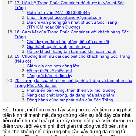
17. Liên hệ Trọng Phúc Container để được tư vấn tại Sóc
Trăng
Hotline tư vấn 24/7: 0913888845
Email: trongphuccontainer@gmail.com
Địa chỉ văn phòng gần nhất phục vụ Sóc Trăng
(TPHCM hoặc Bình Dương)
18. Cam kết của Trọng Phúc Container với khách hàng Sóc
Trăng
Chất lượng đảm bảo, đúng tiến độ cam kết
Giá thành cạnh tranh, minh bạch
Hỗ trợ khách hàng tận tâm sau khi hoàn thành
19. Chương trình ưu đãi đặc biệt cho khách hàng Sóc Trăng
(Nếu có)
Giảm giá cho hợp đồng lớn
Hỗ trợ thiết kế miễn phí
Tặng gói bảo trì định kỳ
20. Tương lai của nhà tiền chế tại Sóc Trăng và tầm nhìn của
Trọng Phúc Container
Phát triển bền vững, thân thiện với môi trường
Nâng cao chất lượng, đa dạng hóa sản phẩm
Đồng hành cùng sự phát triển của Sóc Trăng
Sóc Trăng, một tỉnh miền Tây sông nước với tiềm năng phát
triển kinh tế mạnh mẽ, đang chứng kiến sự trỗi dậy của
nhà
tiền chế
như một giải pháp xây dựng đột phá. Với những ưu
điểm vượt trội về chi phí, thời gian thi công và độ bền, nhà
tiền chế không chỉ đáp ứng nhu cầu xây dựng đa dạng từ