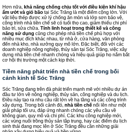
Hơn nữa,
khả năng chống chịu tốt với điều kiện khí hậu
ẩm ướt và gió bão
tại Sóc Trăng là một điểm cộng lớn. Với
vật liệu thép được xử lý chống ăn mòn và lớp sơn bảo vệ,
công trình nhà tiền chế sẽ có tuổi thọ cao, giảm thiểu chi phí
bảo trì, sửa chữa.
Tính linh hoạt trong thiết kế và công
năng sử dụng
cũng cho phép nhà tiền chế phù hợp với
nhiều mục đích khác nhau, từ nhà ở, cửa hàng, văn phòng
đến nhà kho, nhà xưởng quy mô lớn. Đặc biệt, đối với các
doanh nghiệp nông nghiệp, thủy sản tại Sóc Trăng, việc xây
dựng nhà tiền chế nhanh chóng và hiệu quả giúp họ nắm bắt
cơ hội thị trường một cách kịp thời.
Tiềm năng phát triển nhà tiền chế trong bối
cảnh kinh tế Sóc Trăng
Sóc Trăng đang trên đà phát triển mạnh mẽ với nhiều dự án
đầu tư lớn về nông nghiệp, thủy sản, công nghiệp và du lịch.
Điều này tạo ra nhu cầu rất lớn về hạ tầng và các công trình
xây dựng. Trong bối cảnh đó,
nhà tiền chế
nổi lên như một
giải pháp tối ưu, đáp ứng nhanh chóng các yêu cầu về
không gian, quy mô và chi phí. Các khu công nghiệp mới,
các vùng nuôi trồng thủy sản tập trung, hay các điểm du lịch
sinh thái đang mọc lên ở Sóc Trăng đều cần những giải
pháp xây dựng hiệu quả và bền vững.