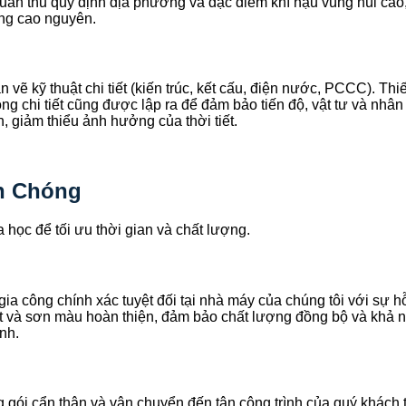
tuân thủ quy định địa phương và đặc điểm khí hậu vùng núi cao,
ùng cao nguyên.
ản vẽ kỹ thuật chi tiết (kiến trúc, kết cấu, điện nước, PCCC). T
ông chi tiết cũng được lập ra để đảm bảo tiến độ, vật tư và nhâ
, giảm thiểu ảnh hưởng của thời tiết.
h Chóng
 học để tối ưu thời gian và chất lượng.
c gia công chính xác tuyệt đối tại nhà máy của chúng tôi với sự
ót và sơn màu hoàn thiện, đảm bảo chất lượng đồng bộ và khả
ình.
gói cẩn thận và vận chuyển đến tận công trình của quý khách 