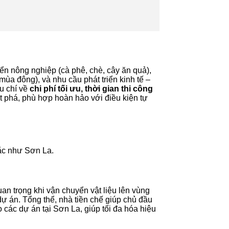
ển nông nghiệp (cà phê, chè, cây ăn quả),
mùa đông), và nhu cầu phát triển kinh tế –
êu chí về
chi phí tối ưu, thời gian thi công
ột phá, phù hợp hoàn hảo với điều kiện tự
Bắc như Sơn La.
uan trọng khi vận chuyển vật liệu lên vùng
dự án. Tổng thể, nhà tiền chế giúp chủ đầu
 các dự án tại Sơn La, giúp tối đa hóa hiệu