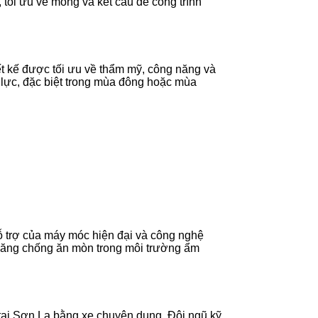
 tối ưu về móng và kết cấu để công trình
hiết kế được tối ưu về thẩm mỹ, công năng và
n lực, đặc biệt trong mùa đông hoặc mùa
 hỗ trợ của máy móc hiện đại và công nghệ
 năng chống ăn mòn trong môi trường ẩm
tại Sơn La bằng xe chuyên dụng. Đội ngũ kỹ