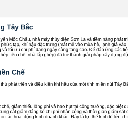
ng Tây Bắc
uyên Mộc Châu, nhà máy thủy điện Sơn La và tiềm năng phát tri
úi phức tạp, khí hậu đặc trưng (mát mẻ vào mùa hè, lạnh giá vào 
g và tối ưu chi phí đang ngày càng tăng cao. Để đáp ứng các ti
thép tiền chế, nhà lắp ghép) đã trở thành giải pháp xây dựng đ
Tiền Chế
thù phát triển và điều kiện khí hậu của một tỉnh miền núi Tây 
t chẽ, giảm thiểu lãng phí và hao hụt tại công trường, đặc biệt q
cũng cắt giảm đáng kể chi phí nhân công và thời gian giám sát 
ho các hoạt động kinh doanh khác. Đây là lợi thế kinh tế lớn cho