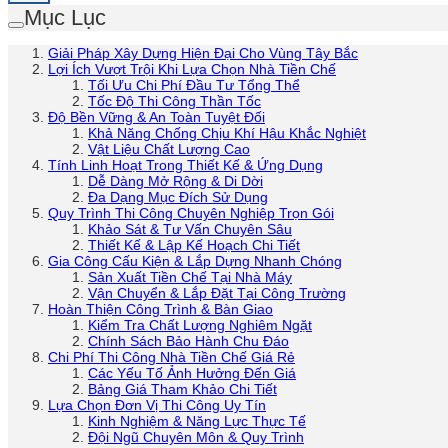
Mục Lục
Giải Pháp Xây Dựng Hiện Đại Cho Vùng Tây Bắc
Lợi Ích Vượt Trội Khi Lựa Chọn Nhà Tiền Chế
Tối Ưu Chi Phí Đầu Tư Tổng Thể
Tốc Độ Thi Công Thần Tốc
Độ Bền Vững & An Toàn Tuyệt Đối
Khả Năng Chống Chịu Khí Hậu Khắc Nghiệt
Vật Liệu Chất Lượng Cao
Tính Linh Hoạt Trong Thiết Kế & Ứng Dụng
Dễ Dàng Mở Rộng & Di Dời
Đa Dạng Mục Đích Sử Dụng
Quy Trình Thi Công Chuyên Nghiệp Trọn Gói
Khảo Sát & Tư Vấn Chuyên Sâu
Thiết Kế & Lập Kế Hoạch Chi Tiết
Gia Công Cấu Kiện & Lắp Dựng Nhanh Chóng
Sản Xuất Tiền Chế Tại Nhà Máy
Vận Chuyển & Lắp Đặt Tại Công Trường
Hoàn Thiện Công Trình & Bàn Giao
Kiểm Tra Chất Lượng Nghiêm Ngặt
Chính Sách Bảo Hành Chu Đáo
Chi Phí Thi Công Nhà Tiền Chế Giá Rẻ
Các Yếu Tố Ảnh Hưởng Đến Giá
Bảng Giá Tham Khảo Chi Tiết
Lựa Chọn Đơn Vị Thi Công Uy Tín
Kinh Nghiệm & Năng Lực Thực Tế
Đội Ngũ Chuyên Môn & Quy Trình