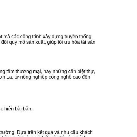
ật mà các công trình xây dựng truyền thống
đổi quy mô sản xuất, giúp tối ưu hóa tài sản
ng tâm thương mại, hay những căn biệt thự,
 Sơn La, từ nông nghiệp công nghệ cao đến
c hiện bài bản.
g trường. Dựa trên kết quả và nhu cầu khách