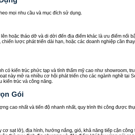
 theo mọi nhu cầu và mục đích sử dụng.
 lên hoặc tháo dỡ và di dời đến địa điểm khác là ưu điểm nổi b
, chiến lược phát triển dài hạn, hoặc các doanh nghiệp cần thay 
 có kiến trúc phức tạp và tính thẩm mỹ cao như showroom, tru
hoạt này mở ra nhiều cơ hội phát triển cho các ngành nghề tại
u kiến trúc và công năng.
rọn Gói
ợng cao nhất và tiến độ nhanh nhất, quy trình thi công được thự
guy cơ sạt lở), địa hình, hướng nắng, gió, khả năng tiếp cận côn