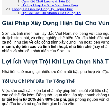
Cam Kết Chất Lượng & Tiến Độ
Hỗ Trợ Pháp Lý & Tư Vấn Toàn Diện
Thông Tin Liên Hệ Công Ty Trọng Phúc
Địa Chỉ Các Chi Nhánh Của Chúng Tôi
Giải Pháp Xây Dựng Hiện Đại Cho Vù
Sơn La, tỉnh miền núi Tây Bắc Việt Nam, nổi tiếng với cao ng
du lịch sinh thái, và công nghiệp chế biến. Với địa hình đồi n
xã hội, nhu cầu về các công trình xây dựng linh hoạt, bền vữn
nhanh, độ bền cao và tính linh hoạt
,
nhà tiền chế
(hay nhà 
nhiên và nhu cầu phát triển của Sơn La.
Lợi Ích Vượt Trội Khi Lựa Chọn Nhà 
Nhà tiền chế mang lại nhiều ưu điểm nổi bật, phù hợp với đặc 
Tối Ưu Chi Phí Đầu Tư Tổng Thể
Việc sản xuất cấu kiện tại nhà máy giúp kiểm soát vật liệu chặ
cao có thể tốn kém. Đồng thời, quá trình lắp ráp nhanh chóng 
tư
tiết kiệm từ 20% đến 40% chi phí
, giải phóng nguồn vốn c
quả đầu tư và rút ngắn thời gian hoàn vốn.