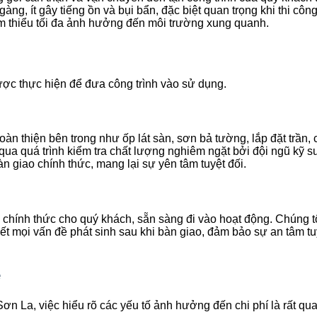
ng, ít gây tiếng ồn và bụi bẩn, đặc biệt quan trọng khi thi công
iảm thiểu tối đa ảnh hưởng đến môi trường xung quanh.
ợc thực hiện để đưa công trình vào sử dụng.
thiện bên trong như ốp lát sàn, sơn bả tường, lắp đặt trần, các 
i qua quá trình kiểm tra chất lượng nghiêm ngặt bởi đội ngũ kỹ 
 giao chính thức, mang lại sự yên tâm tuyệt đối.
 chính thức cho quý khách, sẵn sàng đi vào hoạt động. Chúng tô
ết mọi vấn đề phát sinh sau khi bàn giao, đảm bảo sự an tâm tu
ẻ
ơn La, việc hiểu rõ các yếu tố ảnh hưởng đến chi phí là rất qua