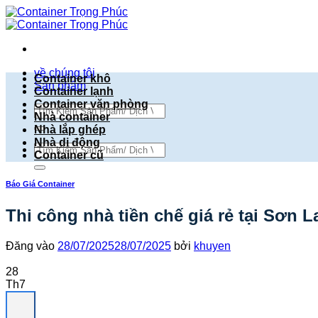
Bỏ
qua
nội
dung
về chúng tôi
Container khô
Sản phẩm
Container lạnh
Container văn phòng
Tìm
Nhà container
kiếm:
Nhà lắp ghép
Nhà di động
Tìm
Container cũ
kiếm:
Báo Giá Container
Thi công nhà tiền chế giá rẻ tại Sơn L
Đăng vào
28/07/2025
28/07/2025
bởi
khuyen
28
Th7