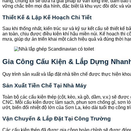
hàng, chúng tôi sẽ đưa ra giải pháp tư vấn tổng thể, đảm bảo 
vững chắc trên mọi địa hình, đặc biệt là khu vực đồi dốc và v
Thiết Kế & Lập Kế Hoạch Chi Tiết
Sau khi thống nhất, kiến trúc sư và kỹ sư kết cấu sẽ thiết kế b
an toàn, chịu được điều kiện khí hậu miền núi. Kế hoạch thi c
mưa, giúp dự án triển khai một cách hiệu quả và đúng thời hạn
Gia Công Cấu Kiện & Lắp Dựng Nhan
Quy trình sản xuất và lắp đặt nhà tiền chế được thực hiện khoa
Sản Xuất Tiền Chế Tại Nhà Máy
Toàn bộ các cấu kiện thép (cột, kèo, xà gồ, dầm, v.v.) sẽ đượ
CNC. Mỗi cấu kiện được làm sạch, phun sơn chống gỉ, sơn l
ướt, biến đổi nhiệt độ lớn của Sơn La, kéo dài tuổi thọ công tr
Vận Chuyển & Lắp Đặt Tại Công Trường
Các cấu kiện thép đã được gia công hoàn chỉnh sẽ được đóng 