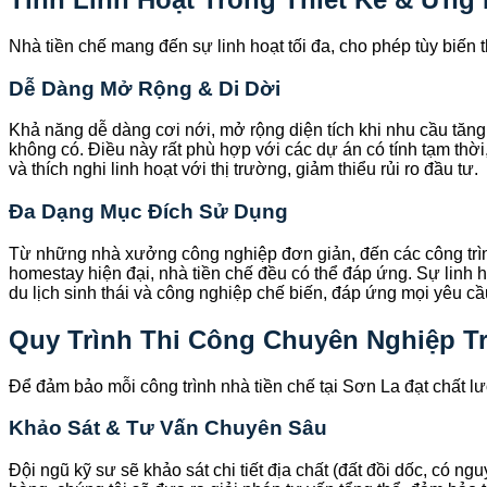
Nhà tiền chế mang đến sự linh hoạt tối đa, cho phép tùy biến
Dễ Dàng Mở Rộng & Di Dời
Khả năng dễ dàng cơi nới, mở rộng diện tích khi nhu cầu tăng
không có. Điều này rất phù hợp với các dự án có tính tạm thời
và thích nghi linh hoạt với thị trường, giảm thiểu rủi ro đầu tư.
Đa Dạng Mục Đích Sử Dụng
Từ những nhà xưởng công nghiệp đơn giản, đến các công trình
homestay hiện đại, nhà tiền chế đều có thể đáp ứng. Sự linh 
du lịch sinh thái và công nghiệp chế biến, đáp ứng mọi yêu cầ
Quy Trình Thi Công Chuyên Nghiệp T
Để đảm bảo mỗi công trình nhà tiền chế tại Sơn La đạt chất lư
Khảo Sát & Tư Vấn Chuyên Sâu
Đội ngũ kỹ sư sẽ khảo sát chi tiết địa chất (đất đồi dốc, có n