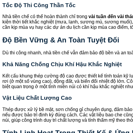
Tốc Độ Thi Công Thần Tốc
Nhà tiền chế có thể hoàn thành chỉ trong
vài tuần đến vài th
kiện thời tiết khắc nghiệt (mưa, lạnh, sương mù, sương muối)
cần kịp mùa vụ hay các dự án du lịch cần kịp mùa cao điểm, tố
Độ Bền Vững & An Toàn Tuyệt Đối
Dù thi công nhanh, nhà tiền chế vẫn đảm bảo độ bền và an toà
Khả Năng Chống Chịu Khí Hậu Khắc Nghiệt
Kết cấu khung thép cường độ cao được thiết kế tính toán kỹ lư
rơi (ở một số vùng cao), động đất, và biến đổi nhiệt độ lớn. C
biệt quan trọng ở một tỉnh miền núi có khí hậu khắc nghiệt nh
Vật Liệu Chất Lượng Cao
Thép được xử lý bề mặt, sơn chống gỉ chuyên dụng, đảm bảo 
nếu được bảo trì định kỳ đúng cách. Các vật liệu bao che cũn
núi, giúp công trình duy trì chất lượng và tính thẩm mỹ theo thời
Tính Linh Hoạt Trong Thiết Kế & Ứng