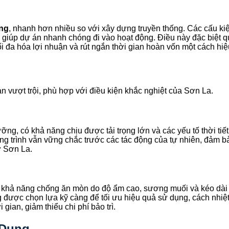
áng
, nhanh hơn nhiều so với xây dựng truyền thống. Các cấu kiệ
, giúp dự án nhanh chóng đi vào hoạt động. Điều này đặc biệt q
i đa hóa lợi nhuận và rút ngắn thời gian hoàn vốn một cách hiệu
n vượt trội, phù hợp với điều kiện khắc nghiệt của Sơn La.
ỡng, có khả năng chịu được tải trọng lớn và các yếu tố thời tiế
ông trình vẫn vững chắc trước các tác động của tự nhiên, đảm bả
ư Sơn La.
khả năng chống ăn mòn do độ ẩm cao, sương muối và kéo dài tu
g được chọn lựa kỹ càng để tối ưu hiệu quả sử dụng, cách nhiệ
 gian, giảm thiểu chi phí bảo trì.
 Dụng