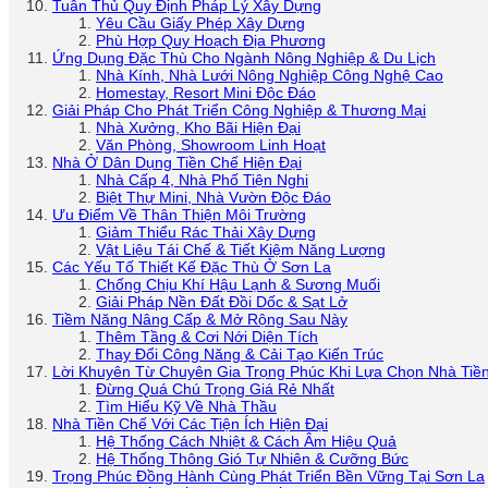
Tuân Thủ Quy Định Pháp Lý Xây Dựng
Yêu Cầu Giấy Phép Xây Dựng
Phù Hợp Quy Hoạch Địa Phương
Ứng Dụng Đặc Thù Cho Ngành Nông Nghiệp & Du Lịch
Nhà Kính, Nhà Lưới Nông Nghiệp Công Nghệ Cao
Homestay, Resort Mini Độc Đáo
Giải Pháp Cho Phát Triển Công Nghiệp & Thương Mại
Nhà Xưởng, Kho Bãi Hiện Đại
Văn Phòng, Showroom Linh Hoạt
Nhà Ở Dân Dụng Tiền Chế Hiện Đại
Nhà Cấp 4, Nhà Phố Tiện Nghi
Biệt Thự Mini, Nhà Vườn Độc Đáo
Ưu Điểm Về Thân Thiện Môi Trường
Giảm Thiểu Rác Thải Xây Dựng
Vật Liệu Tái Chế & Tiết Kiệm Năng Lượng
Các Yếu Tố Thiết Kế Đặc Thù Ở Sơn La
Chống Chịu Khí Hậu Lạnh & Sương Muối
Giải Pháp Nền Đất Đồi Dốc & Sạt Lở
Tiềm Năng Nâng Cấp & Mở Rộng Sau Này
Thêm Tầng & Cơi Nới Diện Tích
Thay Đổi Công Năng & Cải Tạo Kiến Trúc
Lời Khuyên Từ Chuyên Gia Trọng Phúc Khi Lựa Chọn Nhà Tiề
Đừng Quá Chú Trọng Giá Rẻ Nhất
Tìm Hiểu Kỹ Về Nhà Thầu
Nhà Tiền Chế Với Các Tiện Ích Hiện Đại
Hệ Thống Cách Nhiệt & Cách Âm Hiệu Quả
Hệ Thống Thông Gió Tự Nhiên & Cưỡng Bức
Trọng Phúc Đồng Hành Cùng Phát Triển Bền Vững Tại Sơn La