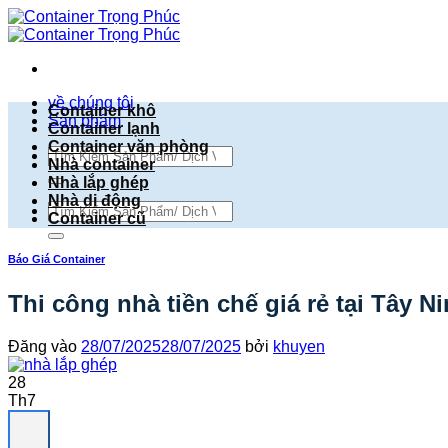
Bỏ
qua
nội
dung
về chúng tôi
Container khô
Sản phẩm
Container lạnh
Container văn phòng
Tìm
Nhà container
kiếm:
Nhà lắp ghép
Nhà di động
Tìm
Container cũ
kiếm:
Báo Giá Container
Thi công nhà tiền chế giá rẻ tại Tây N
Đăng vào
28/07/2025
28/07/2025
bởi
khuyen
28
Th7