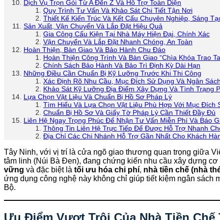
Dịch Vụ Trọn Gói Từ A Đến Z Và Hỗ Trợ Toàn Diện
Quy Trình Tư Vấn Và Khảo Sát Chi Tiết Tận Nơi
Thiết Kế Kiến Trúc Và Kết Cấu Chuyên Nghiệp, Sáng Tạ
Sản Xuất, Vận Chuyển Và Lắp Đặt Hiệu Quả
Gia Công Cấu Kiện Tại Nhà Máy Hiện Đại, Chính Xác
Vận Chuyển Và Lắp Đặt Nhanh Chóng, An Toàn
Hoàn Thiện, Bàn Giao Và Bảo Hành Chu Đáo
Hoàn Thiện Công Trình Và Bàn Giao “Chìa Khóa Trao Ta
Chính Sách Bảo Hành Và Bảo Trì Định Kỳ Dài Hạn
Những Điều Cần Chuẩn Bị Kỹ Lưỡng Trước Khi Thi Công
Xác Định Rõ Nhu Cầu, Mục Đích Sử Dụng Và Ngân Sác
Khảo Sát Kỹ Lưỡng Địa Điểm Xây Dựng Và Tình Trạng P
Lựa Chọn Vật Liệu Và Chuẩn Bị Hồ Sơ Pháp Lý
Tìm Hiểu Và Lựa Chọn Vật Liệu Phù Hợp Với Mục Đích
Chuẩn Bị Hồ Sơ Và Giấy Tờ Pháp Lý Cần Thiết Đầy Đủ
Liên Hệ Ngay Trọng Phúc Để Nhận Tư Vấn Miễn Phí Và Báo Gi
Thông Tin Liên Hệ Trực Tiếp Để Được Hỗ Trợ Nhanh C
Địa Chỉ Các Chi Nhánh Hỗ Trợ Gần Nhất Cho Khách Hà
Tây Ninh, với vị trí là cửa ngõ giao thương quan trọng giữa 
tâm linh (Núi Bà Đen), đang chứng kiến nhu cầu xây dựng cơ
vững
và đặc biệt là
tối ưu hóa chi phí
,
nhà tiền chế (nhà th
ứng dụng công nghệ này không chỉ giúp tiết kiệm ngân sách m
Bộ.
Ưu Điểm Vượt Trội Của Nhà Tiền Chế 