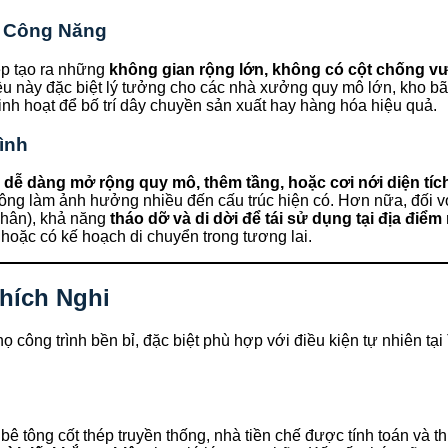
a Công Năng
ép tạo ra những
không gian rộng lớn, không có cột chống v
ều này đặc biệt lý tưởng cho các nhà xưởng quy mô lớn, kho bã
inh hoạt để bố trí dây chuyền sản xuất hay hàng hóa hiệu quả.
ình
g
dễ dàng mở rộng quy mô, thêm tầng, hoặc cơi nới diện tích 
ông làm ảnh hưởng nhiều đến cấu trúc hiện có. Hơn nữa, đối với
nhân), khả năng
tháo dỡ và di dời để tái sử dụng tại địa điểm
 hoặc có kế hoạch di chuyển trong tương lai.
hích Nghi
họ công trình bền bỉ, đặc biệt phù hợp với điều kiện tự nhiên tạ
ê tông cốt thép truyền thống, nhà tiền chế được tính toán và th