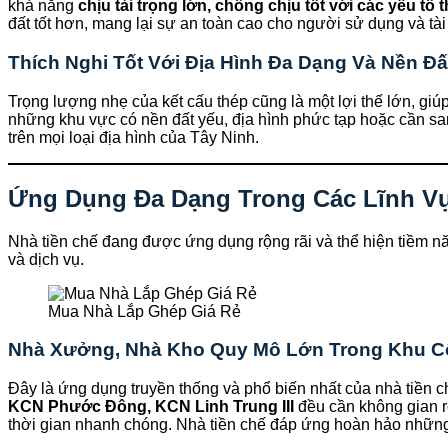
khả năng
chịu tải trọng lớn, chống chịu tốt với các yếu tố t
đất tốt hơn, mang lại sự an toàn cao cho người sử dụng và tài
Thích Nghi Tốt Với Địa Hình Đa Dạng Và Nền Đấ
Trọng lượng nhẹ của kết cấu thép cũng là một lợi thế lớn, giú
những khu vực có nền đất yếu, địa hình phức tạp hoặc cần san
trên mọi loại địa hình của Tây Ninh.
Ứng Dụng Đa Dạng Trong Các Lĩnh Vự
Nhà tiền chế đang được ứng dụng rộng rãi và thể hiện tiềm năn
và dịch vụ.
Mua Nhà Lắp Ghép Giá Rẻ
Nhà Xưởng, Nhà Kho Quy Mô Lớn Trong Khu C
Đây là ứng dụng truyền thống và phổ biến nhất của nhà tiền c
KCN Phước Đông, KCN Linh Trung III
đều cần không gian rộ
thời gian nhanh chóng. Nhà tiền chế đáp ứng hoàn hảo những