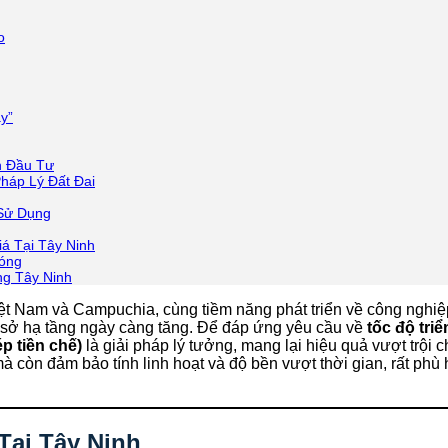
o
y”
h Đầu Tư
háp Lý Đất Đai
 Sử Dụng
á Tại Tây Ninh
hóng
ng Tây Ninh
Việt Nam và Campuchia, cùng tiềm năng phát triển về công nghi
 sở hạ tầng ngày càng tăng. Để đáp ứng yêu cầu về
tốc độ tri
ép tiền chế)
là giải pháp lý tưởng, mang lại hiệu quả vượt trội c
à còn đảm bảo tính linh hoạt và độ bền vượt thời gian, rất ph
Tại Tây Ninh