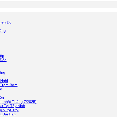
Tiến Độ
Năng
iệp
 Đáo
êng
 Nghi
h Trạm Bơm
ết
iến
p nhật Tháng 7/2025)
u Tại Tây Ninh
g Vượt Trội
h Dài Hạn