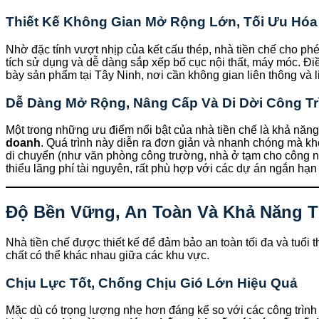
Thiết Kế Không Gian Mở Rộng Lớn, Tối Ưu Hó
Nhờ đặc tính vượt nhịp của kết cấu thép, nhà tiền chế cho ph
tích sử dụng và dễ dàng sắp xếp bố cục nội thất, máy móc. Đi
bày sản phẩm tại Tây Ninh, nơi cần không gian liên thông và l
Dễ Dàng Mở Rộng, Nâng Cấp Và Di Dời Công Tr
Một trong những ưu điểm nổi bật của nhà tiền chế là khả năn
doanh
. Quá trình này diễn ra đơn giản và nhanh chóng mà kh
di chuyển (như văn phòng công trường, nhà ở tạm cho công 
thiểu lãng phí tài nguyên, rất phù hợp với các dự án ngắn hạn
Độ Bền Vững, An Toàn Và Khả Năng T
Nhà tiền chế được thiết kế để đảm bảo an toàn tối đa và tuổi t
chất có thể khác nhau giữa các khu vực.
Chịu Lực Tốt, Chống Chịu Gió Lớn Hiệu Quả
Mặc dù có trọng lượng nhẹ hơn đáng kể so với các công trình b