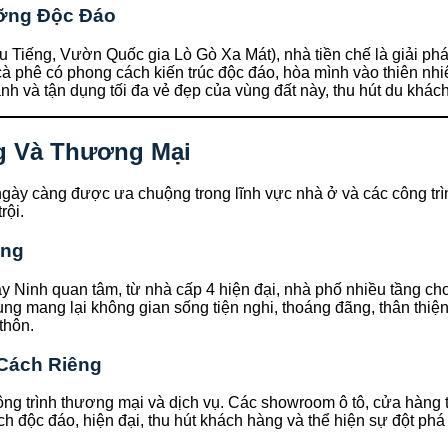
ưỡng Độc Đáo
Dầu Tiếng, Vườn Quốc gia Lò Gò Xa Mát), nhà tiền chế là giải p
 cà phê có phong cách kiến trúc độc đáo, hòa mình vào thiên nh
h và tận dụng tối đa vẻ đẹp của vùng đất này, thu hút du khách
g Và Thương Mại
ngày càng được ưa chuộng trong lĩnh vực nhà ở và các công trì
rội.
ờng
inh quan tâm, từ nhà cấp 4 hiện đại, nhà phố nhiều tầng cho đ
ụng mang lại không gian sống tiện nghi, thoáng đãng, thân thiệ
thôn.
Cách Riêng
g trình thương mại và dịch vụ. Các showroom ô tô, cửa hàng tiệ
 độc đáo, hiện đại, thu hút khách hàng và thể hiện sự đột phá 