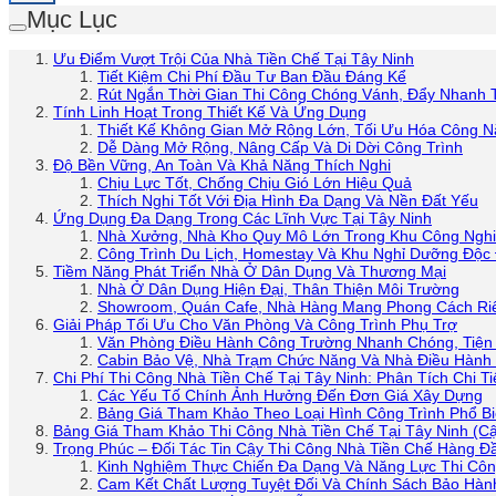
Mục Lục
Ưu Điểm Vượt Trội Của Nhà Tiền Chế Tại Tây Ninh
Tiết Kiệm Chi Phí Đầu Tư Ban Đầu Đáng Kể
Rút Ngắn Thời Gian Thi Công Chóng Vánh, Đẩy Nhanh 
Tính Linh Hoạt Trong Thiết Kế Và Ứng Dụng
Thiết Kế Không Gian Mở Rộng Lớn, Tối Ưu Hóa Công 
Dễ Dàng Mở Rộng, Nâng Cấp Và Di Dời Công Trình
Độ Bền Vững, An Toàn Và Khả Năng Thích Nghi
Chịu Lực Tốt, Chống Chịu Gió Lớn Hiệu Quả
Thích Nghi Tốt Với Địa Hình Đa Dạng Và Nền Đất Yếu
Ứng Dụng Đa Dạng Trong Các Lĩnh Vực Tại Tây Ninh
Nhà Xưởng, Nhà Kho Quy Mô Lớn Trong Khu Công Ngh
Công Trình Du Lịch, Homestay Và Khu Nghỉ Dưỡng Độc
Tiềm Năng Phát Triển Nhà Ở Dân Dụng Và Thương Mại
Nhà Ở Dân Dụng Hiện Đại, Thân Thiện Môi Trường
Showroom, Quán Cafe, Nhà Hàng Mang Phong Cách Ri
Giải Pháp Tối Ưu Cho Văn Phòng Và Công Trình Phụ Trợ
Văn Phòng Điều Hành Công Trường Nhanh Chóng, Tiện
Cabin Bảo Vệ, Nhà Trạm Chức Năng Và Nhà Điều Hàn
Chi Phí Thi Công Nhà Tiền Chế Tại Tây Ninh: Phân Tích Chi Ti
Các Yếu Tố Chính Ảnh Hưởng Đến Đơn Giá Xây Dựng
Bảng Giá Tham Khảo Theo Loại Hình Công Trình Phổ B
Bảng Giá Tham Khảo Thi Công Nhà Tiền Chế Tại Tây Ninh (Cậ
Trọng Phúc – Đối Tác Tin Cậy Thi Công Nhà Tiền Chế Hàng Đầ
Kinh Nghiệm Thực Chiến Đa Dạng Và Năng Lực Thi Côn
Cam Kết Chất Lượng Tuyệt Đối Và Chính Sách Bảo Hàn