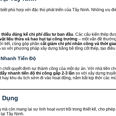
đặc biệt phù hợp với đặc thù phát triển của Tây Ninh. Những ưu 
 thiểu đáng kể chi phí đầu tư ban đầu
. Các cấu kiện thép đư
vật liệu thừa và hao hụt tại công trường
– một vấn đề thường
hời tiết, cũng góp phần
cắt giảm chi phí nhân công và thời gi
%
so với phương pháp xây dựng bằng bê tông cốt thép, tạo điều k
 Nhanh Tiến Độ
hen chốt quyết định sự thành công của một dự án. Với nhà tiền ch
đẩy nhanh tiến độ thi công gấp 2-3 lần
so với xây dựng truyền
t hay khu du lịch sớm đi vào hoạt động, nắm bắt kịp thời các m
g Dụng
mà còn mang lại sự linh hoạt vượt trội trong thiết kế, cho phé
tại Tây Ninh.