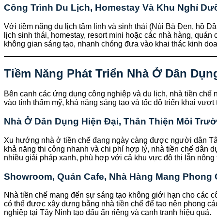
Công Trình Du Lịch, Homestay Và Khu Nghỉ D
Với tiềm năng du lịch tâm linh và sinh thái (Núi Bà Đen, hồ 
lịch sinh thái, homestay, resort mini hoặc các nhà hàng, quán
không gian sáng tạo, nhanh chóng đưa vào khai thác kinh doan
Tiềm Năng Phát Triển Nhà Ở Dân Dụn
Bên cạnh các ứng dụng công nghiệp và du lịch, nhà tiền chế 
vào tính thẩm mỹ, khả năng sáng tạo và tốc độ triển khai vượt t
Nhà Ở Dân Dụng Hiện Đại, Thân Thiện Môi Trư
Xu hướng nhà ở tiền chế đang ngày càng được người dân Tây N
khả năng thi công nhanh và chi phí hợp lý, nhà tiền chế dân d
nhiều giải pháp xanh, phù hợp với cả khu vực đô thị lẫn nông 
Showroom, Quán Cafe, Nhà Hàng Mang Phong 
Nhà tiền chế mang đến sự sáng tạo không giới hạn cho các côn
có thể được xây dựng bằng nhà tiền chế để tạo nên phong cách
nghiệp tại Tây Ninh tạo dấu ấn riêng và cạnh tranh hiệu quả.