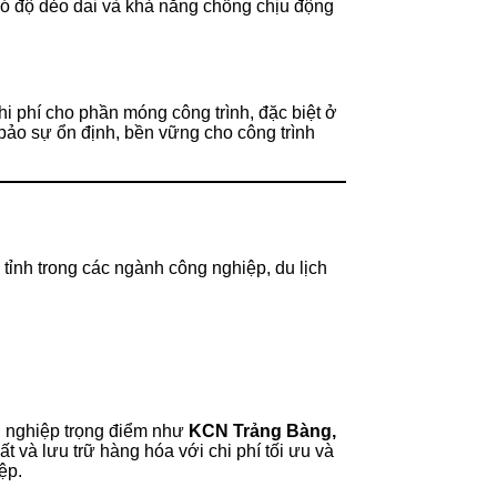
có độ dẻo dai và khả năng chống chịu động
hi phí cho phần móng công trình, đặc biệt ở
 bảo sự ổn định, bền vững cho công trình
 tỉnh trong các ngành công nghiệp, du lịch
ng nghiệp trọng điểm như
KCN Trảng Bàng,
 và lưu trữ hàng hóa với chi phí tối ưu và
ệp.