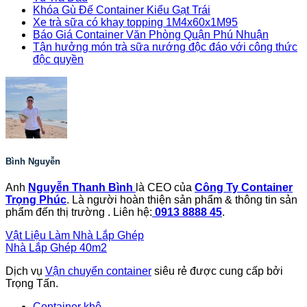
Khóa Gù Đế Container Kiểu Gạt Trái
Xe trà sữa có khay topping 1M4x60x1M95
Báo Giá Container Văn Phòng Quận Phú Nhuận
Tận hưởng món trà sữa nướng độc đáo với công thức
độc quyền
Bình Nguyễn
Anh
Nguyễn Thanh Bình
là CEO của
Công Ty Container
Trọng Phúc
. Là người hoàn thiện sản phẩm & thông tin sản
phẩm đến thị trường . Liên hệ:
0913 8888 45
.
Vật Liệu Làm Nhà Lắp Ghép
Nhà Lắp Ghép 40m2
Dịch vụ
Vận chuyển container
siêu rẻ được cung cấp bởi
Trọng Tấn.
Container khô