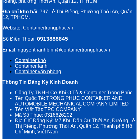
Riêng, phường Thới An, Quận 12, TPHCM
Địa chỉ kho bãi
: 797 Lê Thị Riêng, Phường Thới An, Quận
12, TPHCM.
Website:
Containertrongphuc.vn
0913888845
Số Điện Thoại:
Email: nguyenthanhbinh@containertrongphuc.vn
Container khô
Container lạnh
Container văn phòng
Thông Tin Đăng Ký Kinh Doanh
Công Ty TNHH Cơ Khí Ô Tô & Container Trọng Phúc
Tên Quốc Tế: TRONG PHUC CONTAINER AND
AUTOMOBILE MECHANICAL COMPANY LIMITED
Tên Viết Tắt: TPC COMPANY
Mã Số Thuế: 0316626202
Địa Chỉ Đăng Ký: M7 Khu Dân Cư Thới An, Đường Lê
Thị Riêng, Phường Thới An, Quận 12, Thành phố Hồ
Chí Minh, Việt Nam