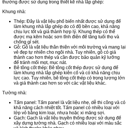
thường được sử dụng trong thiết kế nhà lắp ghép:
Khung nhà:
Thép: Đây là vật liệu phổ biến nhất được sử dụng để
làm khung nhà lắp ghép do có độ bền cao, khả năng
chịu lực tốt và giá thành hợp lý. Khung thép có thể
được mạ kẽm hoặc sơn tĩnh điện để tăng tuổi thọ và
chống gỉ sét.
Gỗ: Gỗ là vật liệu thân thiện với môi trường và mang lại
vẻ đẹp tự nhiên cho ngôi nhà. Tuy nhiên, gỗ có giá
thành cao hơn thép và cần được bảo quản kỹ lưỡng
để tránh mối mọt, mục nát.
Bê tông cốt thép: Bê tông cốt thép được sử dụng để
làm khung nhà lắp ghép kiên cố và có khả năng chịu
lực cao. Tuy nhiên, bê tông cốt thép có trọng lượng lớn
và giá thành cao hơn so với các vật liệu khác.
Tường nhà:
Tấm panel: Tấm panel là vật liệu nhẹ, dễ thi công và có
khả năng cách nhiệt tốt. Tấm panel có nhiều loại với
lớp vỏ bằng kim loại, nhựa hoặc xi măng sợi.
Gạch: Gạch là vật liệu truyền thống được sử dụng để
xây dựng tường nhà. Gạch có nhiều loại với màu sắc