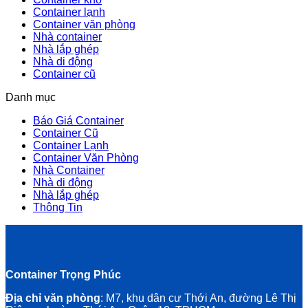
Container lạnh
Container văn phòng
Nhà container
Nhà lắp ghép
Nhà di động
Container cũ
Danh mục
Báo Giá Container
Container Cũ
Container Lạnh
Container Văn Phòng
Nhà Container
Nhà di động
Nhà lắp ghép
Thông Tin
Container Trọng Phúc
Địa chỉ văn phòng
: M7, khu dân cư Thới An, đường Lê Thị