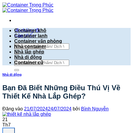
Bỏ
qua
nội
dung
về chúng tôi
Container khô
Sản phẩm
Container lạnh
Container văn phòng
Tìm
Nhà container
kiếm:
Nhà lắp ghép
Nhà di động
Tìm
Container cũ
kiếm:
Nhà di động
Bạn Đã Biết Những Điều Thú Vị Về
Thiết Kế Nhà Lắp Ghép?
Đăng vào
21/07/2024
24/07/2024
bởi
Bình Nguyễn
21
Th7