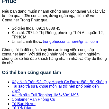
Phúc
Nếu bạn đang muốn nhanh chóng mua container và các vật
tư liên quan đến container, đừng ngần ngại liên hệ với
Container Trọng Phúc qua:
Số điện thoại: 0913 8888 45
Địa chỉ: 797 Lê Thị Riêng, phường Thới An, quận 12,
TP.HCM
Email chính thức:
trongphuccontainer@gmail.com
Chúng tôi là đội ngũ có uy tín cao trong việc cung cấp
container lạnh. Với đội ngũ nhân viên nhiều kinh nghiệm,
chúng tôi sẽ hồi đáp khách hàng nhanh nhất và đầy đủ thông
tin nhất
Có thể bạn cũng quan tâm
Xây Nhà Trên Đất Quy Hoạch Có Được Đền Bù Không
Tại sao trà sữa khoai môn lại trở nên phổ biến đến
vậy?
Xe trà sữa Full Topping 1M5x60x1M95
Container Văn Phòng Cũ
Tủ Bán Nước
Tủ Trà Dâu