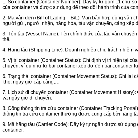
1. Số container (Container Number): Dãy ký tự gồm 11 chữ số
của container và được sử dụng để theo dõi hành trình của cont
2. Mã vận đơn (Bill of Lading – B/L): Văn bản hợp đồng vận 
người gửi, người nhận, hàng hóa, tàu vận chuyển, cảng xếp d
3. Tên tàu (Vessel Name): Tên chính thức của tàu vận chuyển 
thể.
4. Hãng tàu (Shipping Line): Doanh nghiệp chịu trách nhiệm
5. Vị trí container (Container Status): Chỉ định vị trí hiện tại c
chuyển, ví dụ như từ bãi container xếp dỡ đến bãi container l
6. Trạng thái container (Container Movement Status): Ghi lại 
kho, ngày giờ cập cảng,…
7. Lịch sử di chuyển container (Container Movement History): 
và ngày giờ di chuyển.
8. Cổng thông tin tra cứu container (Container Tracking Portal)
thông tin tra cứu container thường được cung cấp bởi hãng t
9. Mã hãng tàu (Carrier Code): Dãy ký tự ngắn được sử dụng đ
container.