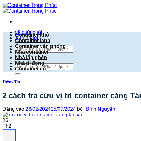
Bỏ
qua
nội
dung
về chúng tôi
Container khô
Sản phẩm
Container lạnh
Container văn phòng
Tìm
Nhà container
kiếm:
Nhà lắp ghép
Nhà di động
Tìm
Container cũ
kiếm:
Thông Tin
2 cách tra cứu vị trí container cảng T
Đăng vào
26/02/2024
25/07/2024
bởi
Bình Nguyễn
26
Th2