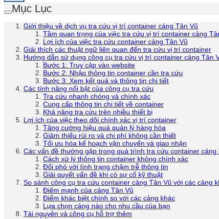
Mục Lục
Giới thiệu về dịch vụ tra cứu vị trí container cảng Tân Vũ
Tầm quan trọng của việc tra cứu vị trí container cảng T
Lợi ích của việc tra cứu container cảng Tân Vũ
Giải thích các thuật ngữ liên quan đến tra cứu vị trí container
Hướng dẫn sử dụng công cụ tra cứu vị trí container cảng Tân 
Bước 1: Truy cập vào website
Bước 2: Nhập thông tin container cần tra cứu
Bước 3: Xem kết quả và thông tin chi tiết
Các tính năng nổi bật của công cụ tra cứu
Tra cứu nhanh chóng và chính xác
Cung cấp thông tin chi tiết về container
Khả năng tra cứu trên nhiều thiết bị
Lợi ích của việc theo dõi chính xác vị trí container
Tăng cường hiệu quả quản lý hàng hóa
Giảm thiểu rủi ro và chi phí không cần thiết
Tối ưu hóa kế hoạch vận chuyển và giao nhận
Các vấn đề thường gặp trong quá trình tra cứu container cảng
Cách xử lý thông tin container không chính xác
Đối phó với tình trạng chậm trễ thông tin
Giải quyết vấn đề khi có sự cố kỹ thuật
So sánh công cụ tra cứu container cảng Tân Vũ với các cảng 
Điểm mạnh của cảng Tân Vũ
Điểm khác biệt chính so với các cảng khác
Lựa chọn cảng nào cho nhu cầu của bạn
Tài nguyên và công cụ hỗ trợ thêm