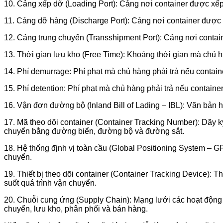
10. Cảng xếp dỡ (Loading Port): Cảng nơi container được xếp 
11. Cảng dỡ hàng (Discharge Port): Cảng nơi container được 
12. Cảng trung chuyển (Transshipment Port): Cảng nơi contain
13. Thời gian lưu kho (Free Time): Khoảng thời gian mà chủ hà
14. Phí demurrage: Phí phạt mà chủ hàng phải trả nếu containe
15. Phí detention: Phí phạt mà chủ hàng phải trả nếu container 
16. Vận đơn đường bộ (Inland Bill of Lading – IBL): Văn bả
17. Mã theo dõi container (Container Tracking Number): Dãy 
chuyển bằng đường biển, đường bộ và đường sắt.
18. Hệ thống định vị toàn cầu (Global Positioning System – GP
chuyển.
19. Thiết bị theo dõi container (Container Tracking Device): Th
suốt quá trình vận chuyển.
20. Chuỗi cung ứng (Supply Chain): Mạng lưới các hoạt động 
chuyển, lưu kho, phân phối và bán hàng.