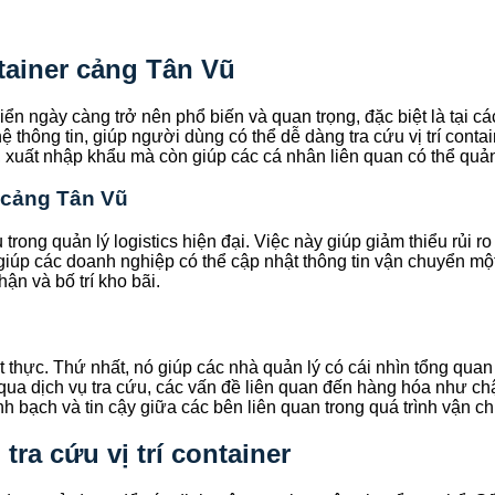
ntainer cảng Tân Vũ
ển ngày càng trở nên phổ biến và quan trọng, đặc biệt là tại c
 thông tin, giúp người dùng có thể dễ dàng tra cứu vị trí cont
, xuất nhập khẩu mà còn giúp các cá nhân liên quan có thể quả
r cảng Tân Vũ
trong quản lý logistics hiện đại. Việc này giúp giảm thiểu rủi 
n giúp các doanh nghiệp có thể cập nhật thông tin vận chuyển m
ận và bố trí kho bãi.
ết thực. Thứ nhất, nó giúp các nhà quản lý có cái nhìn tổng quan
qua dịch vụ tra cứu, các vấn đề liên quan đến hàng hóa như chậm
nh bạch và tin cậy giữa các bên liên quan trong quá trình vận c
tra cứu vị trí container