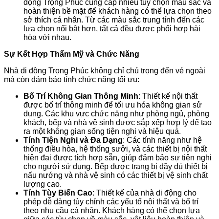
động Trọng Phúc cung cấp nhiều tùy chọn màu sắc và
hoàn thiện bề mặt để khách hàng có thể lựa chọn theo
sở thích cá nhân. Từ các màu sắc trung tính đến các
lựa chọn nổi bật hơn, tất cả đều được phối hợp hài
hòa với nhau.
Sự Kết Hợp Thẩm Mỹ và Chức Năng
Nhà di động Trọng Phúc không chỉ chú trọng đến vẻ ngoài
mà còn đảm bảo tính chức năng tối ưu:
Bố Trí Không Gian Thông Minh
: Thiết kế nội thất
được bố trí thông minh để tối ưu hóa không gian sử
dụng. Các khu vực chức năng như phòng ngủ, phòng
khách, bếp và nhà vệ sinh được sắp xếp hợp lý để tạo
ra một không gian sống tiện nghi và hiệu quả.
Tính Tiện Nghi và Đa Dạng
: Các tính năng như hệ
thống điều hòa, hệ thống sưởi, và các thiết bị nội thất
hiện đại được tích hợp sẵn, giúp đảm bảo sự tiện nghi
cho người sử dụng. Bếp được trang bị đầy đủ thiết bị
nấu nướng và nhà vệ sinh có các thiết bị vệ sinh chất
lượng cao.
Tính Tùy Biến Cao
: Thiết kế của nhà di động cho
phép dễ dàng tùy chỉnh các yếu tố nội thất và bố trí
theo nhu cầu cá nhân. Khách hàng có thể chọn lựa