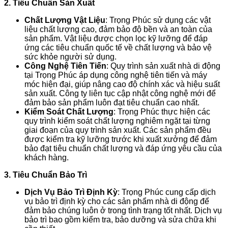
2. Tiêu Chuẩn Sản Xuất
Chất Lượng Vật Liệu
: Trọng Phúc sử dụng các vật
liệu chất lượng cao, đảm bảo độ bền và an toàn của
sản phẩm. Vật liệu được chọn lọc kỹ lưỡng để đáp
ứng các tiêu chuẩn quốc tế về chất lượng và bảo vệ
sức khỏe người sử dụng.
Công Nghệ Tiên Tiến
: Quy trình sản xuất nhà di động
tại Trọng Phúc áp dụng công nghệ tiên tiến và máy
móc hiện đại, giúp nâng cao độ chính xác và hiệu suất
sản xuất. Công ty liên tục cập nhật công nghệ mới để
đảm bảo sản phẩm luôn đạt tiêu chuẩn cao nhất.
Kiểm Soát Chất Lượng
: Trọng Phúc thực hiện các
quy trình kiểm soát chất lượng nghiêm ngặt tại từng
giai đoạn của quy trình sản xuất. Các sản phẩm đều
được kiểm tra kỹ lưỡng trước khi xuất xưởng để đảm
bảo đạt tiêu chuẩn chất lượng và đáp ứng yêu cầu của
khách hàng.
3. Tiêu Chuẩn Bảo Trì
Dịch Vụ Bảo Trì Định Kỳ
: Trọng Phúc cung cấp dịch
vụ bảo trì định kỳ cho các sản phẩm nhà di động để
đảm bảo chúng luôn ở trong tình trạng tốt nhất. Dịch vụ
bảo trì bao gồm kiểm tra, bảo dưỡng và sửa chữa khi