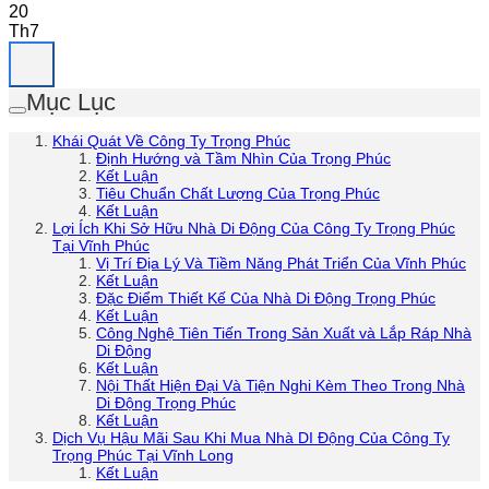
20
Th7
Mục Lục
Khái Quát Về Công Ty Trọng Phúc
Định Hướng và Tầm Nhìn Của Trọng Phúc
Kết Luận
Tiêu Chuẩn Chất Lượng Của Trọng Phúc
Kết Luận
Lợi Ích Khi Sở Hữu Nhà Di Động Của Công Ty Trọng Phúc
Tại Vĩnh Phúc
Vị Trí Địa Lý Và Tiềm Năng Phát Triển Của Vĩnh Phúc
Kết Luận
Đặc Điểm Thiết Kế Của Nhà Di Động Trọng Phúc
Kết Luận
Công Nghệ Tiên Tiến Trong Sản Xuất và Lắp Ráp Nhà
Di Động
Kết Luận
Nội Thất Hiện Đại Và Tiện Nghi Kèm Theo Trong Nhà
Di Động Trọng Phúc
Kết Luận
Dịch Vụ Hậu Mãi Sau Khi Mua Nhà DI Động Của Công Ty
Trọng Phúc Tại Vĩnh Long
Kết Luận