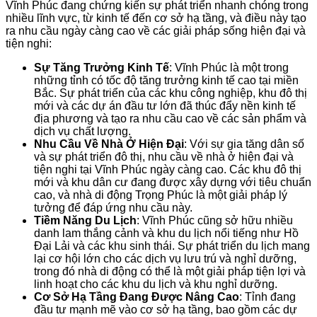
Vĩnh Phúc đang chứng kiến sự phát triển nhanh chóng trong
nhiều lĩnh vực, từ kinh tế đến cơ sở hạ tầng, và điều này tạo
ra nhu cầu ngày càng cao về các giải pháp sống hiện đại và
tiện nghi:
Sự Tăng Trưởng Kinh Tế
: Vĩnh Phúc là một trong
những tỉnh có tốc độ tăng trưởng kinh tế cao tại miền
Bắc. Sự phát triển của các khu công nghiệp, khu đô thị
mới và các dự án đầu tư lớn đã thúc đẩy nền kinh tế
địa phương và tạo ra nhu cầu cao về các sản phẩm và
dịch vụ chất lượng.
Nhu Cầu Về Nhà Ở Hiện Đại
: Với sự gia tăng dân số
và sự phát triển đô thị, nhu cầu về nhà ở hiện đại và
tiện nghi tại Vĩnh Phúc ngày càng cao. Các khu đô thị
mới và khu dân cư đang được xây dựng với tiêu chuẩn
cao, và nhà di động Trọng Phúc là một giải pháp lý
tưởng để đáp ứng nhu cầu này.
Tiềm Năng Du Lịch
: Vĩnh Phúc cũng sở hữu nhiều
danh lam thắng cảnh và khu du lịch nổi tiếng như Hồ
Đại Lải và các khu sinh thái. Sự phát triển du lịch mang
lại cơ hội lớn cho các dịch vụ lưu trú và nghỉ dưỡng,
trong đó nhà di động có thể là một giải pháp tiện lợi và
linh hoạt cho các khu du lịch và khu nghỉ dưỡng.
Cơ Sở Hạ Tầng Đang Được Nâng Cao
: Tỉnh đang
đầu tư mạnh mẽ vào cơ sở hạ tầng, bao gồm các dự