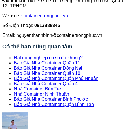
Địa chỉ kho bãi
: 797 Lê Thị Riêng, Phường Thới An, Quận
12, TPHCM.
Website:
Containertrongphuc.vn
Số Điện Thoại:
0913888845
Email: nguyenthanhbinh@containertrongphuc.vn
Có thể bạn cũng quan tâm
Đất nông nghiệp có sổ đỏ không?
Báo Giá Nhà Container Quận 11:
Báo Giá Nhà Container Đồng Nai
Báo Giá Nhà Container Quận 10
Báo Giá Nhà Container Quận Phú Nhuận
Báo Giá Nhà Container Quận 4
Nhà Container Bến Tre
Nhà Container Ninh Thuận
Báo Giá Nhà Container Bình Phước
Báo Giá Nhà Container Quận Bình Tân