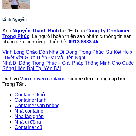
Bình Nguyễn
Anh
Nguyễn Thanh Bình
là CEO của
Công Ty Container
Trọng Phúc
. Là người hoàn thiện sản phẩm & thông tin sản
phẩm đến thị trường . Liên hệ:
0913 8888 45
.
Vĩnh Long Chào Đón Nhà Di Động Trọng Phúc: Sự Kết Hợp
Tuyệt Vời Giữa Hiện Đại Và Tiện Nghi
Nhà Di Động Trọng Phúc – Giải Pháp Thông Minh Cho Cuộc
Sống Hiện Đại Tại Yên Bái
Dịch vụ
Vận chuyển container
siêu rẻ được cung cấp bởi
Trọng Tấn.
Container khô
Container lạnh
Container văn phòng
Nhà container
Nhà lắp ghép
Nhà di động
Container cũ