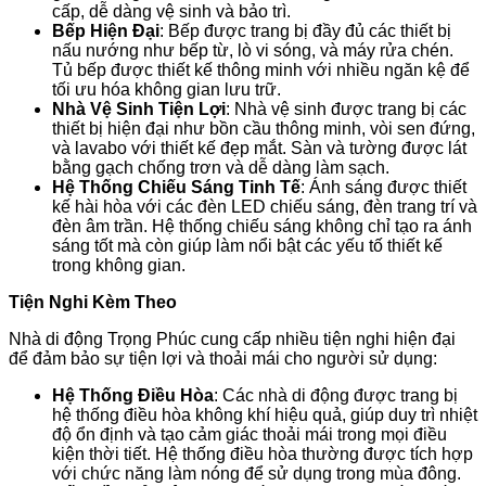
cấp, dễ dàng vệ sinh và bảo trì.
Bếp Hiện Đại
: Bếp được trang bị đầy đủ các thiết bị
nấu nướng như bếp từ, lò vi sóng, và máy rửa chén.
Tủ bếp được thiết kế thông minh với nhiều ngăn kệ để
tối ưu hóa không gian lưu trữ.
Nhà Vệ Sinh Tiện Lợi
: Nhà vệ sinh được trang bị các
thiết bị hiện đại như bồn cầu thông minh, vòi sen đứng,
và lavabo với thiết kế đẹp mắt. Sàn và tường được lát
bằng gạch chống trơn và dễ dàng làm sạch.
Hệ Thống Chiếu Sáng Tinh Tế
: Ánh sáng được thiết
kế hài hòa với các đèn LED chiếu sáng, đèn trang trí và
đèn âm trần. Hệ thống chiếu sáng không chỉ tạo ra ánh
sáng tốt mà còn giúp làm nổi bật các yếu tố thiết kế
trong không gian.
Tiện Nghi Kèm Theo
Nhà di động Trọng Phúc cung cấp nhiều tiện nghi hiện đại
để đảm bảo sự tiện lợi và thoải mái cho người sử dụng:
Hệ Thống Điều Hòa
: Các nhà di động được trang bị
hệ thống điều hòa không khí hiệu quả, giúp duy trì nhiệt
độ ổn định và tạo cảm giác thoải mái trong mọi điều
kiện thời tiết. Hệ thống điều hòa thường được tích hợp
với chức năng làm nóng để sử dụng trong mùa đông.