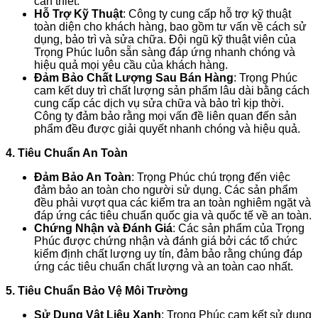
cần thiết.
Hỗ Trợ Kỹ Thuật
: Công ty cung cấp hỗ trợ kỹ thuật
toàn diện cho khách hàng, bao gồm tư vấn về cách sử
dụng, bảo trì và sửa chữa. Đội ngũ kỹ thuật viên của
Trọng Phúc luôn sẵn sàng đáp ứng nhanh chóng và
hiệu quả mọi yêu cầu của khách hàng.
Đảm Bảo Chất Lượng Sau Bán Hàng
: Trọng Phúc
cam kết duy trì chất lượng sản phẩm lâu dài bằng cách
cung cấp các dịch vụ sửa chữa và bảo trì kịp thời.
Công ty đảm bảo rằng mọi vấn đề liên quan đến sản
phẩm đều được giải quyết nhanh chóng và hiệu quả.
4. Tiêu Chuẩn An Toàn
Đảm Bảo An Toàn
: Trọng Phúc chú trọng đến việc
đảm bảo an toàn cho người sử dụng. Các sản phẩm
đều phải vượt qua các kiểm tra an toàn nghiêm ngặt và
đáp ứng các tiêu chuẩn quốc gia và quốc tế về an toàn.
Chứng Nhận và Đánh Giá
: Các sản phẩm của Trọng
Phúc được chứng nhận và đánh giá bởi các tổ chức
kiểm định chất lượng uy tín, đảm bảo rằng chúng đáp
ứng các tiêu chuẩn chất lượng và an toàn cao nhất.
5. Tiêu Chuẩn Bảo Vệ Môi Trường
Sử Dụng Vật Liệu Xanh
: Trọng Phúc cam kết sử dụng