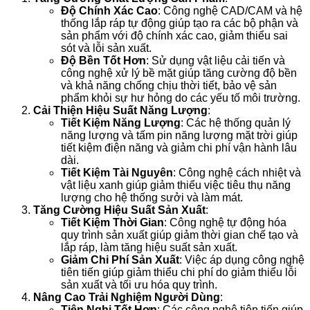
Độ Chính Xác Cao
: Công nghệ CAD/CAM và hệ
thống lắp ráp tự động giúp tạo ra các bộ phận và
sản phẩm với độ chính xác cao, giảm thiểu sai
sót và lỗi sản xuất.
Độ Bền Tốt Hơn
: Sử dụng vật liệu cải tiến và
công nghệ xử lý bề mặt giúp tăng cường độ bền
và khả năng chống chịu thời tiết, bảo vệ sản
phẩm khỏi sự hư hỏng do các yếu tố môi trường.
Cải Thiện Hiệu Suất Năng Lượng
:
Tiết Kiệm Năng Lượng
: Các hệ thống quản lý
năng lượng và tấm pin năng lượng mặt trời giúp
tiết kiệm điện năng và giảm chi phí vận hành lâu
dài.
Tiết Kiệm Tài Nguyên
: Công nghệ cách nhiệt và
vật liệu xanh giúp giảm thiểu việc tiêu thụ năng
lượng cho hệ thống sưởi và làm mát.
Tăng Cường Hiệu Suất Sản Xuất
:
Tiết Kiệm Thời Gian
: Công nghệ tự động hóa
quy trình sản xuất giúp giảm thời gian chế tạo và
lắp ráp, làm tăng hiệu suất sản xuất.
Giảm Chi Phí Sản Xuất
: Việc áp dụng công nghệ
tiên tiến giúp giảm thiểu chi phí do giảm thiểu lỗi
sản xuất và tối ưu hóa quy trình.
Nâng Cao Trải Nghiệm Người Dùng
:
Tiện Nghi Tốt Hơn
: Các công nghệ tiên tiến giúp