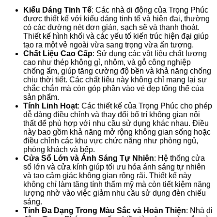
Kiểu Dáng Tinh Tế
: Các nhà di động của Trọng Phúc
được thiết kế với kiểu dáng tinh tế và hiện đại, thường
có các đường nét đơn giản, sạch sẽ và thanh thoát.
Thiết kế hình khối và các yếu tố kiến trúc hiện đại giúp
tạo ra một vẻ ngoài vừa sang trọng vừa ấn tượng.
Chất Liệu Cao Cấp
: Sử dụng các vật liệu chất lượng
cao như thép không gỉ, nhôm, và gỗ công nghiệp
chống ẩm, giúp tăng cường độ bền và khả năng chống
chịu thời tiết. Các chất liệu này không chỉ mang lại sự
chắc chắn mà còn góp phần vào vẻ đẹp tổng thể của
sản phẩm.
Tính Linh Hoạt
: Các thiết kế của Trọng Phúc cho phép
dễ dàng điều chỉnh và thay đổi bố trí không gian nội
thất để phù hợp với nhu cầu sử dụng khác nhau. Điều
này bao gồm khả năng mở rộng không gian sống hoặc
điều chỉnh các khu vực chức năng như phòng ngủ,
phòng khách và bếp.
Cửa Sổ Lớn và Ánh Sáng Tự Nhiên
: Hệ thống cửa
sổ lớn và cửa kính giúp tối ưu hóa ánh sáng tự nhiên
và tạo cảm giác không gian rộng rãi. Thiết kế này
không chỉ làm tăng tính thẩm mỹ mà còn tiết kiệm năng
lượng nhờ vào việc giảm nhu cầu sử dụng đèn chiếu
sáng.
Tính Đa Dạng Trong Màu Sắc và Hoàn Thiện
: Nhà di