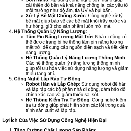
cải thiện độ bền và khả năng chống lại các yếu tố
môi trường như độ ẩm, tia UV và bụi bẩn.
Xử Lý Bề Mặt Chống Xước
: Công nghệ xử lý
bề mặt giúp bảo vệ các bề mặt khỏi trầy xước và
hư hỏng, giữ cho sản phẩm luôn mới mẻ.
Hệ Thống Quản Lý Năng Lượng
:
Tấm Pin Năng Lượng Mặt Trời
: Nhà di động có
thể được trang bị hệ thống tấm pin năng lượng
mặt trời để cung cấp nguồn điện sạch và tiết kiệm
năng lượng.
Hệ Thống Quản Lý Năng Lượng Thông Minh
:
Các hệ thống quản lý năng lượng thông minh
giúp tối ưu hóa việc sử dụng năng lượng và giảm
thiểu lãng phí.
Công Nghệ Lắp Ráp Tự Động
:
Robot Hàn và Lắp Ghép
: Sử dụng robot để hàn
và lắp ráp các bộ phận nhà di động, đảm bảo độ
chính xác cao và giảm thiểu sai sót.
Hệ Thống Kiểm Tra Tự Động
: Công nghệ kiểm
tra tự động giúp phát hiện sớm các lỗi trong quá
trình sản xuất và lắp ráp.
Lợi Ích Của Việc Sử Dụng Công Nghệ Hiện Đại
Tăng Cường Chất Lượng Sản Phẩm
: