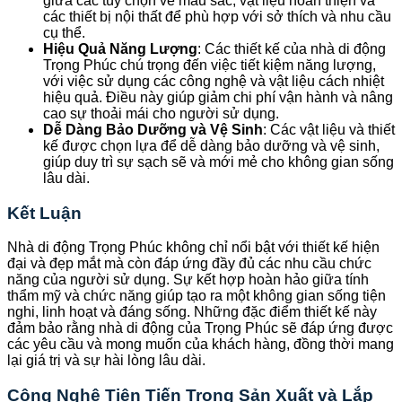
giữa các tùy chọn về màu sắc, vật liệu hoàn thiện và
các thiết bị nội thất để phù hợp với sở thích và nhu cầu
cụ thể.
Hiệu Quả Năng Lượng
: Các thiết kế của nhà di động
Trọng Phúc chú trọng đến việc tiết kiệm năng lượng,
với việc sử dụng các công nghệ và vật liệu cách nhiệt
hiệu quả. Điều này giúp giảm chi phí vận hành và nâng
cao sự thoải mái cho người sử dụng.
Dễ Dàng Bảo Dưỡng và Vệ Sinh
: Các vật liệu và thiết
kế được chọn lựa để dễ dàng bảo dưỡng và vệ sinh,
giúp duy trì sự sạch sẽ và mới mẻ cho không gian sống
lâu dài.
Kết Luận
Nhà di động Trọng Phúc không chỉ nổi bật với thiết kế hiện
đại và đẹp mắt mà còn đáp ứng đầy đủ các nhu cầu chức
năng của người sử dụng. Sự kết hợp hoàn hảo giữa tính
thẩm mỹ và chức năng giúp tạo ra một không gian sống tiện
nghi, linh hoạt và đáng sống. Những đặc điểm thiết kế này
đảm bảo rằng nhà di động của Trọng Phúc sẽ đáp ứng được
các yêu cầu và mong muốn của khách hàng, đồng thời mang
lại giá trị và sự hài lòng lâu dài.
Công Nghệ Tiên Tiến Trong Sản Xuất và Lắp