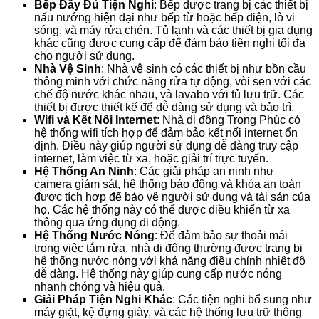
Bếp Đầy Đủ Tiện Nghi
: Bếp được trang bị các thiết bị
nấu nướng hiện đại như bếp từ hoặc bếp điện, lò vi
sóng, và máy rửa chén. Tủ lạnh và các thiết bị gia dụng
khác cũng được cung cấp để đảm bảo tiện nghi tối đa
cho người sử dụng.
Nhà Vệ Sinh
: Nhà vệ sinh có các thiết bị như bồn cầu
thông minh với chức năng rửa tự động, vòi sen với các
chế độ nước khác nhau, và lavabo với tủ lưu trữ. Các
thiết bị được thiết kế để dễ dàng sử dụng và bảo trì.
Wifi và Kết Nối Internet
: Nhà di động Trọng Phúc có
hệ thống wifi tích hợp để đảm bảo kết nối internet ổn
định. Điều này giúp người sử dụng dễ dàng truy cập
internet, làm việc từ xa, hoặc giải trí trực tuyến.
Hệ Thống An Ninh
: Các giải pháp an ninh như
camera giám sát, hệ thống báo động và khóa an toàn
được tích hợp để bảo vệ người sử dụng và tài sản của
họ. Các hệ thống này có thể được điều khiển từ xa
thông qua ứng dụng di động.
Hệ Thống Nước Nóng
: Để đảm bảo sự thoải mái
trong việc tắm rửa, nhà di động thường được trang bị
hệ thống nước nóng với khả năng điều chỉnh nhiệt độ
dễ dàng. Hệ thống này giúp cung cấp nước nóng
nhanh chóng và hiệu quả.
Giải Pháp Tiện Nghi Khác
: Các tiện nghi bổ sung như
máy giặt, kệ đựng giày, và các hệ thống lưu trữ thông