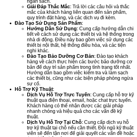
ngân sách.
Giải Đáp Thắc Mắc
: Trả lời các câu hỏi và thắc
mắc của khách hàng liên quan đến sản phẩm,
quy trình đặt hàng, và các dịch vụ đi kèm.
Đào Tạo Sử Dụng Sản Phẩm
:
Hướng Dẫn Sử Dụng
: Cung cấp hướng dẫn chi
tiết về cách sử dụng các thiết bị và hệ thống trong
nhà di động. Điều này bao gồm việc sử dụng các
thiết bị nội thất, hệ thống điều hòa, và các tiện
nghi khác.
Đào Tạo Bảo Dưỡng Cơ Bản
: Đào tạo khách
hàng về cách thực hiện các bước bảo dưỡng cơ
bản để duy trì sản phẩm trong tình trạng tốt nhất.
Hướng dẫn bao gồm việc kiểm tra và làm sạch
các thiết bị, cũng như các biện pháp phòng ngừa
sự cố.
Hỗ Trợ Kỹ Thuật
:
Dịch Vụ Hỗ Trợ Trực Tuyến
: Cung cấp hỗ trợ kỹ
thuật qua điện thoại, email, hoặc chat trực tuyến.
Khách hàng có thể nhận được các giải pháp
nhanh chóng và hiệu quả cho các vấn đề kỹ
thuật.
Dịch Vụ Hỗ Trợ Tại Chỗ
: Cung cấp dịch vụ hỗ
trợ kỹ thuật tại chỗ nếu cần thiết. Đội ngũ kỹ thuật
viên sẽ đến tận nơi để giải quyết các vấn đề hoặc