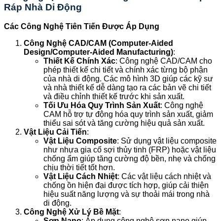
Ráp Nhà Di Động
Các Công Nghệ Tiên Tiến Được Áp Dụng
Công Nghệ CAD/CAM (Computer-Aided
Design/Computer-Aided Manufacturing)
:
Thiết Kế Chính Xác
: Công nghệ CAD/CAM cho
phép thiết kế chi tiết và chính xác từng bộ phận
của nhà di động. Các mô hình 3D giúp các kỹ sư
và nhà thiết kế dễ dàng tạo ra các bản vẽ chi tiết
và điều chỉnh thiết kế trước khi sản xuất.
Tối Ưu Hóa Quy Trình Sản Xuất
: Công nghệ
CAM hỗ trợ tự động hóa quy trình sản xuất, giảm
thiểu sai sót và tăng cường hiệu quả sản xuất.
Vật Liệu Cải Tiến
:
Vật Liệu Composite
: Sử dụng vật liệu composite
như nhựa gia cố sợi thủy tinh (FRP) hoặc vật liệu
chống ẩm giúp tăng cường độ bền, nhẹ và chống
chịu thời tiết tốt hơn.
Vật Liệu Cách Nhiệt
: Các vật liệu cách nhiệt và
chống ồn hiện đại được tích hợp, giúp cải thiện
hiệu suất năng lượng và sự thoải mái trong nhà
di động.
Công Nghệ Xử Lý Bề Mặt
:
Sơn Nano
: Áp dụng công nghệ sơn nano giúp