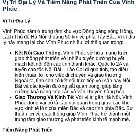
Vị Trí Địa Lý Và Tiềm Năng Phát Triển Của Vĩnh
Phúc
Vị Trí Địa Lý
Vĩnh Phúc nằm ở trung tâm khu vực Đồng bằng sông Hồng,
cách Thủ đô Hà Nội khoảng 50 km về phía Tây Bắc. Vị trí địa
lý này mang lại cho Vĩnh Phúc nhiều lợi thế quan trọng:
Kết Nối Giao Thông
: Vĩnh Phúc sở hữu mạng lưới
giao thông phát triển với nhiều tuyến đường huyết
mạch kết nối đến các tỉnh thành khác. Quốc lộ 2A và
tuyến cao tốc Nội Bài – Lào Cai đi qua tỉnh, tạo điều
kiện thuận lợi cho việc di chuyển và giao thương.
Ngoài ra, tỉnh còn có kết nối trực tiếp với sân bay Nội
Bài và các tuyến đường sắt quan trọng, giúp tăng
cường khả năng tiếp cận và vận chuyển hàng hóa.
Giao Thương Và Kinh Tế
: Với vị trí gần Hà Nội, Vĩnh
Phúc đóng vai trò là cầu nối quan trọng giữa các khu
vực kinh tế lớn của miền Bắc và các tỉnh phía Bắc. Sự
thuận lợi về giao thông giúp Vĩnh Phúc trở thành một
trung tâm giao thương và phát triển kinh tế mạnh mẽ.
Tiềm Năng Phát Triển