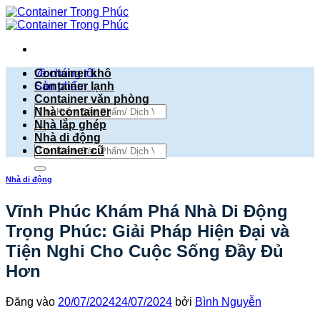
Bỏ
qua
nội
dung
về chúng tôi
Container khô
Sản phẩm
Container lạnh
Container văn phòng
Tìm
Nhà container
kiếm:
Nhà lắp ghép
Nhà di động
Tìm
Container cũ
kiếm:
Nhà di động
Vĩnh Phúc Khám Phá Nhà Di Động
Trọng Phúc: Giải Pháp Hiện Đại và
Tiện Nghi Cho Cuộc Sống Đầy Đủ
Hơn
Đăng vào
20/07/2024
24/07/2024
bởi
Bình Nguyễn