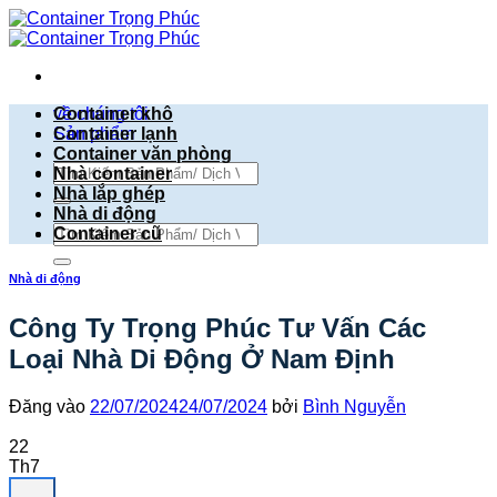
Bỏ
qua
nội
dung
về chúng tôi
Container khô
Sản phẩm
Container lạnh
Container văn phòng
Tìm
Nhà container
kiếm:
Nhà lắp ghép
Nhà di động
Tìm
Container cũ
kiếm:
Nhà di động
Công Ty Trọng Phúc Tư Vấn Các
Loại Nhà Di Động Ở Nam Định
Đăng vào
22/07/2024
24/07/2024
bởi
Bình Nguyễn
22
Th7