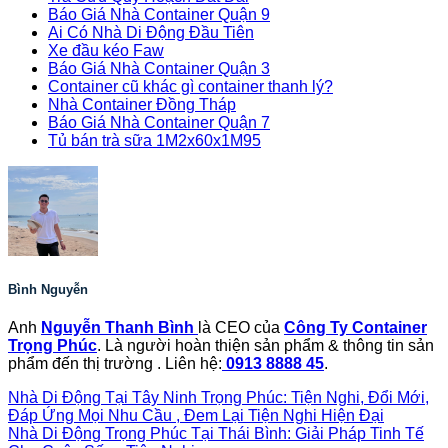
Báo Giá Nhà Container Quận 9
Ai Có Nhà Di Động Đầu Tiên
Xe đầu kéo Faw
Báo Giá Nhà Container Quận 3
Container cũ khác gì container thanh lý?
Nhà Container Đồng Tháp
Báo Giá Nhà Container Quận 7
Tủ bán trà sữa 1M2x60x1M95
Bình Nguyễn
Anh
Nguyễn Thanh Bình
là CEO của
Công Ty Container
Trọng Phúc
. Là người hoàn thiện sản phẩm & thông tin sản
phẩm đến thị trường . Liên hệ:
0913 8888 45
.
Nhà Di Động Tại Tây Ninh Trọng Phúc: Tiện Nghi, Đổi Mới,
Đáp Ứng Mọi Nhu Cầu , Đem Lại Tiện Nghi Hiện Đại
Nhà Di Động Trọng Phúc Tại Thái Bình: Giải Pháp Tinh Tế