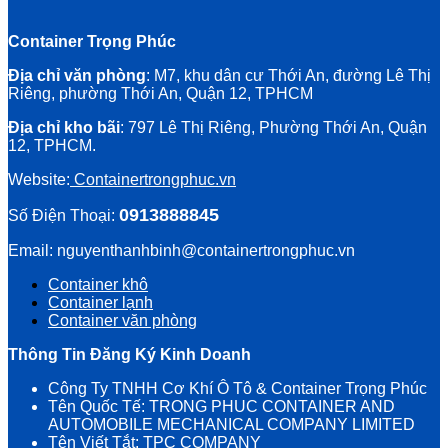
Container Trọng Phúc
Địa chỉ văn phòng
: M7, khu dân cư Thới An, đường Lê Thị
Riêng, phường Thới An, Quận 12, TPHCM
Địa chỉ kho bãi
: 797 Lê Thị Riêng, Phường Thới An, Quận
12, TPHCM.
Website:
Containertrongphuc.vn
0913888845
Số Điện Thoại:
Email: nguyenthanhbinh@containertrongphuc.vn
Container khô
Container lạnh
Container văn phòng
Thông Tin Đăng Ký Kinh Doanh
Công Ty TNHH Cơ Khí Ô Tô & Container Trọng Phúc
Tên Quốc Tế: TRONG PHUC CONTAINER AND
AUTOMOBILE MECHANICAL COMPANY LIMITED
Tên Viết Tắt: TPC COMPANY