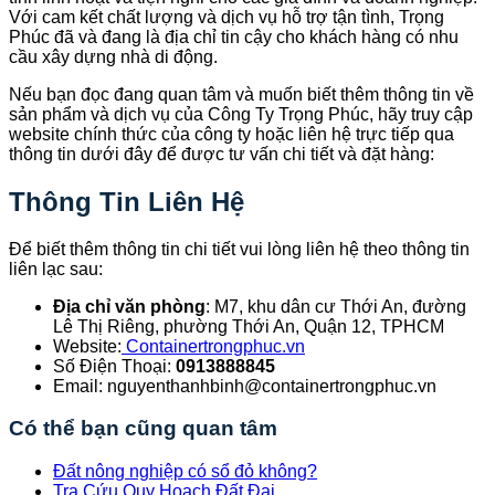
Với cam kết chất lượng và dịch vụ hỗ trợ tận tình, Trọng
Phúc đã và đang là địa chỉ tin cậy cho khách hàng có nhu
cầu xây dựng nhà di động.
Nếu bạn đọc đang quan tâm và muốn biết thêm thông tin về
sản phẩm và dịch vụ của Công Ty Trọng Phúc, hãy truy cập
website chính thức của công ty hoặc liên hệ trực tiếp qua
thông tin dưới đây để được tư vấn chi tiết và đặt hàng:
Thông Tin Liên Hệ
Để biết thêm thông tin chi tiết vui lòng liên hệ theo thông tin
liên lạc sau:
Địa chỉ văn phòng
: M7, khu dân cư Thới An, đường
Lê Thị Riêng, phường Thới An, Quận 12, TPHCM
Website:
Containertrongphuc.vn
Số Điện Thoại:
0913888845
Email: nguyenthanhbinh@containertrongphuc.vn
Có thể bạn cũng quan tâm
Đất nông nghiệp có sổ đỏ không?
Tra Cứu Quy Hoạch Đất Đai