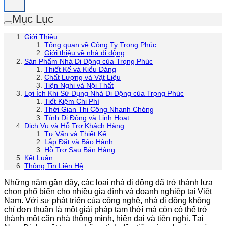
Mục Lục
Giới Thiệu
Tổng quan về Công Ty Trọng Phúc
Giới thiệu về nhà di động
Sản Phẩm Nhà Di Động của Trọng Phúc
Thiết Kế và Kiểu Dáng
Chất Lượng và Vật Liệu
Tiện Nghi và Nội Thất
Lợi Ích Khi Sử Dụng Nhà Di Động của Trọng Phúc
Tiết Kiệm Chi Phí
Thời Gian Thi Công Nhanh Chóng
Tính Di Động và Linh Hoạt
Dịch Vụ và Hỗ Trợ Khách Hàng
Tư Vấn và Thiết Kế
Lắp Đặt và Bảo Hành
Hỗ Trợ Sau Bán Hàng
Kết Luận
Thông Tin Liên Hệ
Những năm gần đây, các loại nhà di động đã trở thành lựa
chọn phổ biến cho nhiều gia đình và doanh nghiệp tại Việt
Nam. Với sự phát triển của công nghệ, nhà di động không
chỉ đơn thuần là một giải pháp tạm thời mà còn có thể trở
thành một căn nhà thông minh, hiện đại và tiện nghi. Tại