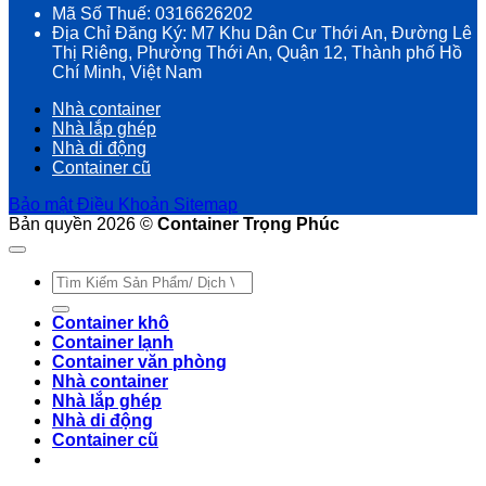
Mã Số Thuế: 0316626202
Địa Chỉ Đăng Ký: M7 Khu Dân Cư Thới An, Đường Lê
Thị Riêng, Phường Thới An, Quận 12, Thành phố Hồ
Chí Minh, Việt Nam
Nhà container
Nhà lắp ghép
Nhà di động
Container cũ
Bảo mật
Điều Khoản
Sitemap
Bản quyền 2026 ©
Container Trọng Phúc
Tìm
kiếm:
Container khô
Container lạnh
Container văn phòng
Nhà container
Nhà lắp ghép
Nhà di động
Container cũ