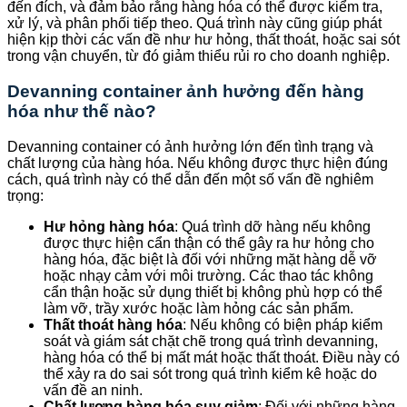
đến đích, và đảm bảo rằng hàng hóa có thể được kiểm tra,
xử lý, và phân phối tiếp theo. Quá trình này cũng giúp phát
hiện kịp thời các vấn đề như hư hỏng, thất thoát, hoặc sai sót
trong vận chuyển, từ đó giảm thiểu rủi ro cho doanh nghiệp.
Devanning container ảnh hưởng đến hàng
hóa như thế nào?
Devanning container có ảnh hưởng lớn đến tình trạng và
chất lượng của hàng hóa. Nếu không được thực hiện đúng
cách, quá trình này có thể dẫn đến một số vấn đề nghiêm
trọng:
Hư hỏng hàng hóa
: Quá trình dỡ hàng nếu không
được thực hiện cẩn thận có thể gây ra hư hỏng cho
hàng hóa, đặc biệt là đối với những mặt hàng dễ vỡ
hoặc nhạy cảm với môi trường. Các thao tác không
cẩn thận hoặc sử dụng thiết bị không phù hợp có thể
làm vỡ, trầy xước hoặc làm hỏng các sản phẩm.
Thất thoát hàng hóa
: Nếu không có biện pháp kiểm
soát và giám sát chặt chẽ trong quá trình devanning,
hàng hóa có thể bị mất mát hoặc thất thoát. Điều này có
thể xảy ra do sai sót trong quá trình kiểm kê hoặc do
vấn đề an ninh.
Chất lượng hàng hóa suy giảm
: Đối với những hàng