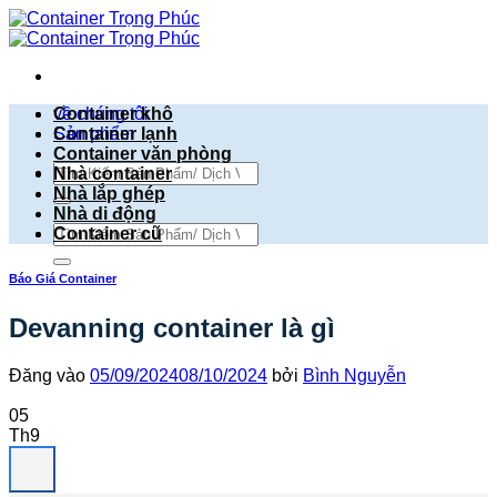
Bỏ
qua
nội
dung
về chúng tôi
Container khô
Sản phẩm
Container lạnh
Container văn phòng
Tìm
Nhà container
kiếm:
Nhà lắp ghép
Nhà di động
Tìm
Container cũ
kiếm:
Báo Giá Container
Devanning container là gì
Đăng vào
05/09/2024
08/10/2024
bởi
Bình Nguyễn
05
Th9