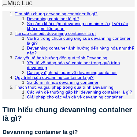
Mục Lục
Tìm hiểu chung devanning container là gì?
Devanning container là gì?
So sánh khái niệm devanning container là gì với các
khái niệm liên quan
Tại sao cần biết devanning container là gì
Vai trò trong chuỗi cung ứng của devanning container
là gì?
Devanning container ảnh hưởng đến hàng hóa như thế
nào?
Các yếu tố ảnh hưởng đến quá trình Devanning
Yếu tố về hàng hóa và container trong quá trình
devanning
Các quy định hải quan về devanning container
Quy trình của devanning container là gì?
Sơ đồ minh họa devanning container
Thách thức và giải pháp trong quá trình Devanning
Các vấn đề thường gặp khi devanning container là gì?
Giải pháp cho các vấn đề về devanning container
Tìm hiểu chung devanning container
là gì?
Devanning container là gì?