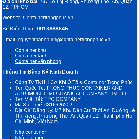
Địa chỉ kho bãi
: 797 Lê Thị Riêng, Phường Thới An, Quận
12, TPHCM.
Website:
Containertrongphuc.vn
0913888845
Số Điện Thoại:
Email: nguyenthanhbinh@containertrongphuc.vn
Container khô
Container lạnh
Container văn phòng
Thông Tin Đăng Ký Kinh Doanh
Công Ty TNHH Cơ Khí Ô Tô & Container Trọng Phúc
Tên Quốc Tế: TRONG PHUC CONTAINER AND
AUTOMOBILE MECHANICAL COMPANY LIMITED
Tên Viết Tắt: TPC COMPANY
Mã Số Thuế: 0316626202
Địa Chỉ Đăng Ký: M7 Khu Dân Cư Thới An, Đường Lê
Thị Riêng, Phường Thới An, Quận 12, Thành phố Hồ
Chí Minh, Việt Nam
Nhà container
Nhà lắp ghép