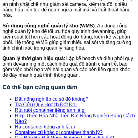
an ninh chặt chẽ như giám sát camera, kiểm tra đối chiếu
hàng hóa liên tục để ngăn ngừa mất mát và thất thoát hàng
hóa.
Sử dụng công nghệ quản lý kho (WMS)
: Áp dụng công
nghệ quản lý kho để tối ưu hóa quy trình devanning, giúp
kiểm soát tốt hơn các hoạt động dỡ hàng, kiểm kê và phân
phối. Hệ thống WMS giúp giảm thiểu sai sót và tăng cường
tính chính xác trong quản lý hàng hóa.
Quản lý thời gian hiệu quả
: Lập kế hoạch và điều phối quy
trình devanning một cách hiệu quả để tránh chậm trễ, bao
gồm việc phối hợp với hải quan và các bên liên quan khác
để đẩy nhanh quá trình thông quan.
Có thể bạn cũng quan tâm
Đất nông nghiệp có sổ đỏ không?
Tra Cứu Quy Hoạch Đất Đai
Rút ruột container tiếng anh là gì
Hợp Thức Hóa Nhà Trên Đất Nông Nghiệp Bằng Cách
Nào?
Hạ container tiếng anh là gì
Container cũ khác gì container thanh lý?
Giá Đền Bù Đất Nông Nghiệp Là Bao Nhiêu?