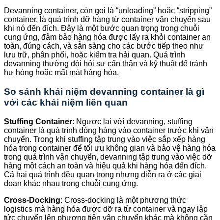
Devanning container, còn gọi là “unloading” hoặc “stripping”
container, là quá trình dỡ hàng từ container vận chuyển sau
khi nó đến đích. Đây là một bước quan trọng trong chuỗi
cung ứng, đảm bảo hàng hóa được lấy ra khỏi container an
toàn, đúng cách, và sẵn sàng cho các bước tiếp theo như
lưu trữ, phân phối, hoặc kiểm tra hải quan. Quá trình
devanning thường đòi hỏi sự cẩn thận và kỹ thuật để tránh
hư hỏng hoặc mất mát hàng hóa.
So sánh khái niệm devanning container là gì
với các khái niệm liên quan
Stuffing Container
: Ngược lại với devanning, stuffing
container là quá trình đóng hàng vào container trước khi vận
chuyển. Trong khi stuffing tập trung vào việc sắp xếp hàng
hóa trong container để tối ưu không gian và bảo vệ hàng hóa
trong quá trình vận chuyển, devanning tập trung vào việc dỡ
hàng một cách an toàn và hiệu quả khi hàng hóa đến đích.
Cả hai quá trình đều quan trọng nhưng diễn ra ở các giai
đoạn khác nhau trong chuỗi cung ứng.
Cross-Docking
: Cross-docking là một phương thức
logistics mà hàng hóa được dỡ ra từ container và ngay lập
tức chuyển lên phương tiện vận chuyển khác mà không cần