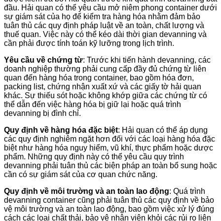
đầu. Hải quan có thể yêu cầu mở niêm phong container dưới
sự giám sát của họ để kiểm tra hàng hóa nhằm đảm bảo
tuân thủ các quy định pháp luật về an toàn, chất lượng và
thuế quan. Việc này có thể kéo dài thời gian devanning và
cần phải được tính toán kỹ lưỡng trong lịch trình.
Yêu cầu về chứng từ
: Trước khi tiến hành devanning, các
doanh nghiệp thường phải cung cấp đầy đủ chứng từ liên
quan đến hàng hóa trong container, bao gồm hóa đơn,
packing list, chứng nhận xuất xứ và các giấy tờ hải quan
khác. Sự thiếu sót hoặc không khớp giữa các chứng từ có
thể dẫn đến việc hàng hóa bị giữ lại hoặc quá trình
devanning bị đình chỉ.
Quy định về hàng hóa đặc biệt
: Hải quan có thể áp dụng
các quy định nghiêm ngặt hơn đối với các loại hàng hóa đặc
biệt như hàng hóa nguy hiểm, vũ khí, thực phẩm hoặc dược
phẩm. Những quy định này có thể yêu cầu quy trình
devanning phải tuân thủ các biện pháp an toàn bổ sung hoặc
cần có sự giám sát của cơ quan chức năng.
Quy định về môi trường và an toàn lao động
: Quá trình
devanning container cũng phải tuân thủ các quy định về bảo
vệ môi trường và an toàn lao động, bao gồm việc xử lý đúng
cách các loại chất thải, bảo vệ nhân viên khỏi các rủi ro liên