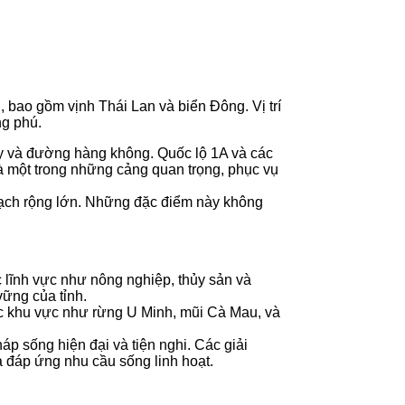
, bao gồm vịnh Thái Lan và biển Đông. Vị trí
ng phú.
y và đường hàng không. Quốc lộ 1A và các
à một trong những cảng quan trọng, phục vụ
rạch rộng lớn. Những đặc điểm này không
c lĩnh vực như nông nghiệp, thủy sản và
vững của tỉnh.
Các khu vực như rừng U Minh, mũi Cà Mau, và
áp sống hiện đại và tiện nghi. Các giải
 đáp ứng nhu cầu sống linh hoạt.