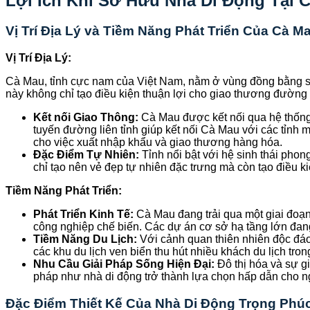
Lợi Ích Khi Sở Hữu Nhà Di Động Tại 
Vị Trí Địa Lý và Tiềm Năng Phát Triển Của Cà M
Vị Trí Địa Lý:
Cà Mau, tỉnh cực nam của Việt Nam, nằm ở vùng đồng bằng sông
này không chỉ tạo điều kiện thuận lợi cho giao thương đườn
Kết nối Giao Thông:
Cà Mau được kết nối qua hệ thống
tuyến đường liên tỉnh giúp kết nối Cà Mau với các tỉnh
cho việc xuất nhập khẩu và giao thương hàng hóa.
Đặc Điểm Tự Nhiên:
Tỉnh nổi bật với hệ sinh thái pho
chỉ tạo nên vẻ đẹp tự nhiên đặc trưng mà còn tạo điều kiệ
Tiềm Năng Phát Triển:
Phát Triển Kinh Tế:
Cà Mau đang trải qua một giai đoạn 
công nghiệp chế biến. Các dự án cơ sở hạ tầng lớn đang 
Tiềm Năng Du Lịch:
Với cảnh quan thiên nhiên độc đáo,
các khu du lịch ven biển thu hút nhiều khách du lịch tro
Nhu Cầu Giải Pháp Sống Hiện Đại:
Đô thị hóa và sự gi
pháp như nhà di động trở thành lựa chọn hấp dẫn cho n
Đặc Điểm Thiết Kế Của Nhà Di Động Trọng Phú