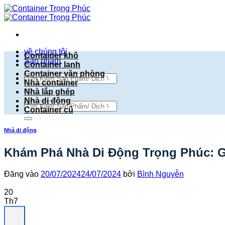
Bỏ
qua
nội
dung
về chúng tôi
Container khô
Sản phẩm
Container lạnh
Container văn phòng
Tìm
Nhà container
kiếm:
Nhà lắp ghép
Nhà di động
Tìm
Container cũ
kiếm:
Nhà di động
Khám Phá Nhà Di Động Trọng Phúc: G
Đăng vào
20/07/2024
24/07/2024
bởi
Bình Nguyễn
20
Th7