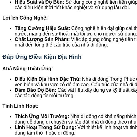
Hiệu Suất và Độ Bền:
Sử dụng công nghệ tiên tiến giú
các điều kiện thời tiết khắc nghiệt và sử dụng lâu dài.
Lợi Ích Công Nghệ:
Tăng Cường Hiệu Suất:
Công nghệ hiện đại giúp cải th
nước, mang đến sự thoải mái tối ưu cho người sử dụng.
Chất Lượng Sản Phẩm:
Việc áp dụng công nghệ tiên ti
nhất đến tổng thể cấu trúc của nhà di động.
Đáp Ứng Điều Kiện Địa Hình
Khả Năng Thích Ứng:
Điều Kiện Địa Hình Đặc Thù:
Nhà di động Trọng Phúc đ
ven biển và khu vực có độ ẩm cao. Cấu trúc của nhà di 
Đảm Bảo Độ Bền:
Các vật liệu xây dựng và kỹ thuật x
các tác động từ môi trường.
Tính Linh Hoạt:
Thích Ứng Môi Trường:
Nhà di động có khả năng thích
dụng dễ dàng di chuyển và lắp đặt nhà di động theo nhu 
Linh Hoạt Trong Sử Dụng:
Với thiết kế linh hoạt và t
dụng tạm thời hoặc di động.