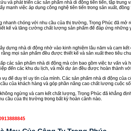
u và phát triển các sản phẩm nhà di động tiên tiến, tập trung v
đẩy mạnh việc áp dụng công nghệ tiên tiến trong sản xuất, đồn
g nhanh chóng với nhu cầu của thị trường, Trọng Phúc đã mở r
n thiết kế và tăng cường chất lượng sản phẩm để đáp ứng những
ây dựng nhà di động nhờ vào kinh nghiệm lâu năm và cam kết 
o rằng mọi sản phẩm đều được thiết kế và sản xuất theo tiêu ch
ấp các sản phẩm nhà di động mà còn bao gồm việc tư vấn và hỗ
iệp đến các khu du lịch, và mỗi dự án đều được hoàn thành với
ụ để duy trì uy tín của mình. Các sản phẩm nhà di động của côn
hu cầu của khách hàng và góp phần nâng cao chất lượng cuộc số
 không ngừng và cam kết chất lượng, Trọng Phúc đã khẳng địn
u cầu của thị trường trong bất kỳ hoàn cảnh nào.
0913888845