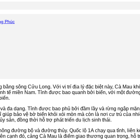
ng Phúc
ằng sông Cửu Long. Với vị trí địa lý đặc biệt này, Cà Mau khô
 kinh tế miền Nam. Tỉnh được bao quanh bởi biển, với một đườn
biển.
 và đa dạng. Tỉnh được bao phủ bởi đầm lầy và rừng ngập mặn,
iúp bảo vệ bờ biển khỏi xói mòn mà còn là nơi cư trú của nhiề
 sản, đồng thời hỗ trợ phát triển du lịch sinh thái.
ông đường bộ và đường thủy. Quốc lộ 1A chạy qua tỉnh, liên kế
ên cạnh đó, cảng Cà Mau là điểm giao thương quan trọng, hỗ t