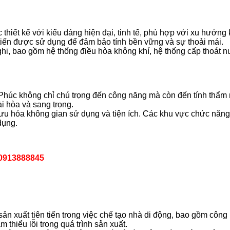
hiết kế với kiểu dáng hiện đại, tinh tế, phù hợp với xu hướng 
n tiến được sử dụng để đảm bảo tính bền vững và sự thoải mái.
i, bao gồm hệ thống điều hòa không khí, hệ thống cấp thoát nướ
Phúc không chỉ chú trọng đến công năng mà còn đến tính thẩm mỹ
ài hòa và sang trọng.
i ưu hóa không gian sử dụng và tiện ích. Các khu vực chức nă
dụng.
0913888845
 xuất tiên tiến trong việc chế tạo nhà di động, bao gồm công n
thiểu lỗi trong quá trình sản xuất.