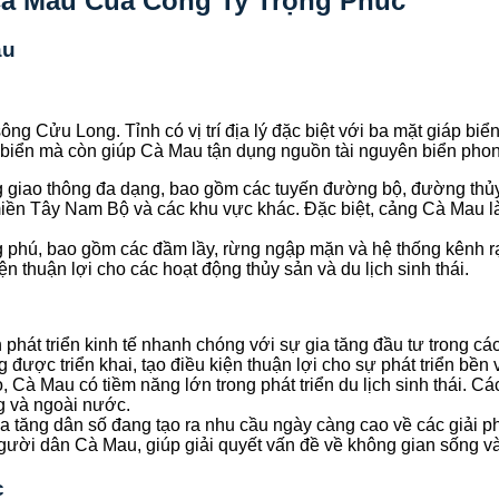
Cà Mau Của Công Ty Trọng Phúc
au
 Cửu Long. Tỉnh có vị trí địa lý đặc biệt với ba mặt giáp biển
g biển mà còn giúp Cà Mau tận dụng nguồn tài nguyên biển pho
 giao thông đa dạng, bao gồm các tuyến đường bộ, đường thủ
 miền Tây Nam Bộ và các khu vực khác. Đặc biệt, cảng Cà Mau l
ng phú, bao gồm các đầm lầy, rừng ngập mặn và hệ thống kênh 
n thuận lợi cho các hoạt động thủy sản và du lịch sinh thái.
phát triển kinh tế nhanh chóng với sự gia tăng đầu tư trong cá
được triển khai, tạo điều kiện thuận lợi cho sự phát triển bền 
 Cà Mau có tiềm năng lớn trong phát triển du lịch sinh thái. 
ng và ngoài nước.
a tăng dân số đang tạo ra nhu cầu ngày càng cao về các giải ph
gười dân Cà Mau, giúp giải quyết vấn đề về không gian sống và
c