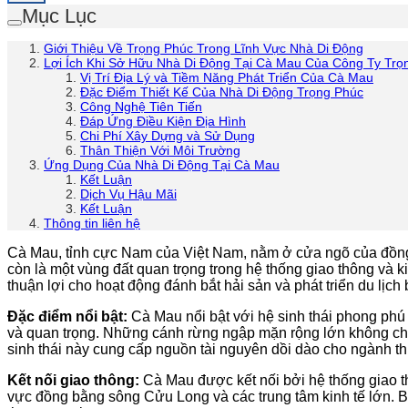
Mục Lục
Giới Thiệu Về Trọng Phúc Trong Lĩnh Vực Nhà Di Động
Lợi Ích Khi Sở Hữu Nhà Di Động Tại Cà Mau Của Công Ty Trọ
Vị Trí Địa Lý và Tiềm Năng Phát Triển Của Cà Mau
Đặc Điểm Thiết Kế Của Nhà Di Động Trọng Phúc
Công Nghệ Tiên Tiến
Đáp Ứng Điều Kiện Địa Hình
Chi Phí Xây Dựng và Sử Dụng
Thân Thiện Với Môi Trường
Ứng Dụng Của Nhà Di Động Tại Cà Mau
Kết Luận
Dịch Vụ Hậu Mãi
Kết Luận
Thông tin liên hệ
Cà Mau, tỉnh cực Nam của Việt Nam, nằm ở cửa ngõ của đồng b
còn là một vùng đất quan trọng trong hệ thống giao thông và
thuận lợi cho hoạt động đánh bắt hải sản và phát triển du lịch 
Đặc điểm nổi bật:
Cà Mau nổi bật với hệ sinh thái phong phú
và quan trọng. Những cánh rừng ngập mặn rộng lớn không chỉ g
sinh thái này cung cấp nguồn tài nguyên dồi dào cho ngành thủy
Kết nối giao thông:
Cà Mau được kết nối bởi hệ thống giao th
vực đồng bằng sông Cửu Long và các trung tâm kinh tế lớn. B