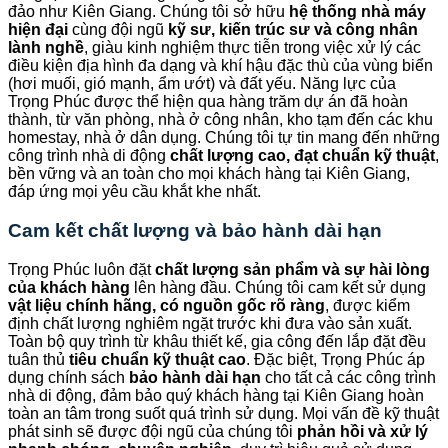
đảo như Kiên Giang. Chúng tôi sở hữu
hệ thống nhà máy
hiện đại
cùng đội ngũ
kỹ sư, kiến trúc sư và công nhân
lành nghề
, giàu kinh nghiệm thực tiễn trong việc xử lý các
điều kiện địa hình đa dạng và khí hậu đặc thù của vùng biển
(hơi muối, gió mạnh, ẩm ướt) và đất yếu. Năng lực của
Trọng Phúc được thể hiện qua hàng trăm dự án đã hoàn
thành, từ văn phòng, nhà ở công nhân, kho tạm đến các khu
homestay, nhà ở dân dụng. Chúng tôi tự tin mang đến những
công trình nhà di động
chất lượng cao, đạt chuẩn kỹ thuật
,
bền vững và an toàn cho mọi khách hàng tại Kiên Giang,
đáp ứng mọi yêu cầu khắt khe nhất.
Cam kết chất lượng và bảo hành dài hạn
Trọng Phúc luôn đặt
chất lượng sản phẩm và sự hài lòng
của khách hàng
lên hàng đầu. Chúng tôi cam kết sử dụng
vật liệu chính hãng, có nguồn gốc rõ ràng
, được kiểm
định chất lượng nghiêm ngặt trước khi đưa vào sản xuất.
Toàn bộ quy trình từ khâu thiết kế, gia công đến lắp đặt đều
tuân thủ
tiêu chuẩn kỹ thuật cao
. Đặc biệt, Trọng Phúc áp
dụng chính sách
bảo hành dài hạn
cho tất cả các công trình
nhà di động, đảm bảo quý khách hàng tại Kiên Giang hoàn
toàn an tâm trong suốt quá trình sử dụng. Mọi vấn đề kỹ thuật
phát sinh sẽ được đội ngũ của chúng tôi
phản hồi và xử lý