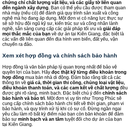
chứng chỉ chất lượng vật liệu, và các giấy tờ liên quan
đến ngành xây dựng
. Bạn có thể yêu cầu được tham quan
nhà máy (nếu có) để đánh giá quy trình sản xuất và công
nghệ mà họ đang áp dụng. Một đơn vị có năng lực thực sự
sẽ sở hữu đội ngũ kỹ sư, kiến trúc sư và công nhân lành
nghề, sẵn sàng cung cấp các giải pháp tối ưu và
giải đáp
mọi thắc mắc của bạn
về dự án tại Kiên Giang, đặc biệt là
các vấn đề liên quan đến địa hình ven biển, đất yếu, vận
chuyển ra đảo.
Xem xét hợp đồng và chính sách bảo hành
Hợp đồng là văn bản pháp lý quan trọng nhất để bảo vệ
quyền lợi của bạn. Hãy
đọc thật kỹ từng điều khoản trong
hợp đồng
mua bán nhà di động. Đảm bảo rằng tất cả các
thông tin về
giá cả, thời gian thi công, chủng loại vật liệu,
điều khoản thanh toán, và các cam kết về chất lượng
đều
được ghi rõ ràng, minh bạch. Đặc biệt chú ý đến
chính sách
bảo hành và bảo trì
. Một đơn vị uy tín như Trọng Phúc sẽ
cung cấp chính sách bảo hành chi tiết về thời gian, phạm vi
bảo hành, và quy trình xử lý khi có sự cố. Đừng ngần ngại
yêu cầu làm rõ bất kỳ điểm nào bạn còn băn khoăn để đảm
bảo sự
minh bạch và an tâm
tuyệt đối cho dự án của bạn
tại Kiên Giang.