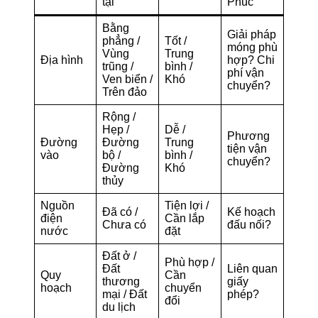
tại
Phúc
Bằng
Giải pháp
phẳng /
Tốt /
móng phù
Vùng
Trung
Địa hình
hợp? Chi
trũng /
bình /
phí vận
Ven biển /
Khó
chuyển?
Trên đảo
Rộng /
Hẹp /
Dễ /
Phương
Đường
Đường
Trung
tiện vận
vào
bộ /
bình /
chuyển?
Đường
Khó
thủy
Nguồn
Tiện lợi /
Đã có /
Kế hoạch
điện
Cần lắp
Chưa có
đấu nối?
nước
đặt
Đất ở /
Phù hợp /
Đất
Liên quan
Quy
Cần
thương
giấy
hoạch
chuyển
mại / Đất
phép?
đổi
du lịch