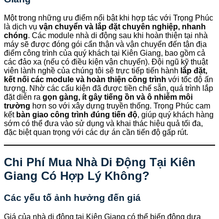
Một trong những ưu điểm nổi bật khi hợp tác với Trọng Phúc
là dịch vụ
vận chuyển và lắp đặt chuyên nghiệp, nhanh
chóng
. Các module nhà di động sau khi hoàn thiện tại nhà
máy sẽ được đóng gói cẩn thận và vận chuyển đến tận địa
điểm công trình của quý khách tại Kiên Giang, bao gồm cả
các đảo xa (nếu có điều kiện vận chuyển). Đội ngũ kỹ thuật
viên lành nghề của chúng tôi sẽ trực tiếp tiến hành
lắp đặt,
kết nối các module và hoàn thiện công trình
với tốc độ ấn
tượng. Nhờ các cấu kiện đã được tiền chế sẵn, quá trình lắp
đặt diễn ra
gọn gàng, ít gây tiếng ồn và ô nhiễm môi
trường
hơn so với xây dựng truyền thống. Trọng Phúc cam
kết
bàn giao công trình đúng tiến độ
, giúp quý khách hàng
sớm có thể đưa vào sử dụng và khai thác hiệu quả tối đa,
đặc biệt quan trọng với các dự án cần tiến độ gấp rút.
Chi Phí Mua Nhà Di Động Tại Kiên
Giang Có Hợp Lý Không?
Các yếu tố ảnh hưởng đến giá
Giá của nhà di động tại Kiên Giang có thể biến động dựa