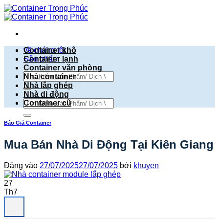
Bỏ
qua
nội
dung
về chúng tôi
Container khô
Sản phẩm
Container lạnh
Container văn phòng
Tìm
Nhà container
kiếm:
Nhà lắp ghép
Nhà di động
Tìm
Container cũ
kiếm:
Báo Giá Container
Mua Bán Nhà Di Động Tại Kiên Giang
Đăng vào
27/07/2025
27/07/2025
bởi
khuyen
27
Th7