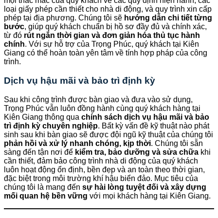
mọi thắc mắc của quý khách về các quy định hiện hành, các
loại giấy phép cần thiết cho nhà di động, và quy trình xin cấp
phép tại địa phương. Chúng tôi sẽ
hướng dẫn chi tiết từng
bước
, giúp quý khách chuẩn bị hồ sơ đầy đủ và chính xác,
từ đó
rút ngắn thời gian và đơn giản hóa thủ tục hành
chính
. Với sự hỗ trợ của Trọng Phúc, quý khách tại Kiên
Giang có thể hoàn toàn yên tâm về tính hợp pháp của công
trình.
Dịch vụ hậu mãi và bảo trì định kỳ
Sau khi công trình được bàn giao và đưa vào sử dụng,
Trọng Phúc vẫn luôn đồng hành cùng quý khách hàng tại
Kiên Giang thông qua
chính sách dịch vụ hậu mãi và bảo
trì định kỳ chuyên nghiệp
. Bất kỳ vấn đề kỹ thuật nào phát
sinh sau khi bàn giao sẽ được đội ngũ kỹ thuật của chúng tôi
phản hồi và xử lý nhanh chóng, kịp thời
. Chúng tôi sẵn
sàng đến tận nơi để
kiểm tra, bảo dưỡng và sửa chữa
khi
cần thiết, đảm bảo công trình nhà di động của quý khách
luôn hoạt động ổn định, bền đẹp và an toàn theo thời gian,
đặc biệt trong môi trường khí hậu biển đảo. Mục tiêu của
chúng tôi là mang đến
sự hài lòng tuyệt đối và xây dựng
mối quan hệ bền vững
với mọi khách hàng tại Kiên Giang.