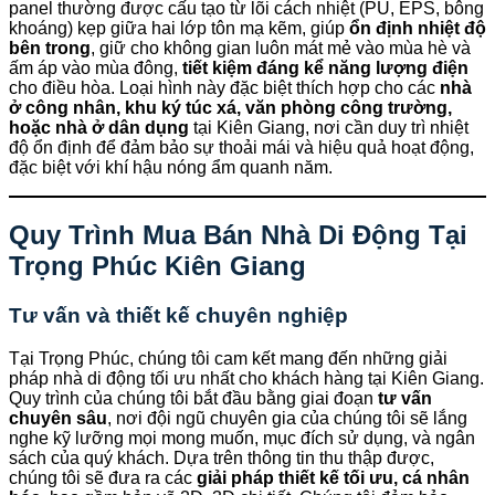
panel thường được cấu tạo từ lõi cách nhiệt (PU, EPS, bông
khoáng) kẹp giữa hai lớp tôn mạ kẽm, giúp
ổn định nhiệt độ
bên trong
, giữ cho không gian luôn mát mẻ vào mùa hè và
ấm áp vào mùa đông,
tiết kiệm đáng kể năng lượng điện
cho điều hòa. Loại hình này đặc biệt thích hợp cho các
nhà
ở công nhân, khu ký túc xá, văn phòng công trường,
hoặc nhà ở dân dụng
tại Kiên Giang, nơi cần duy trì nhiệt
độ ổn định để đảm bảo sự thoải mái và hiệu quả hoạt động,
đặc biệt với khí hậu nóng ẩm quanh năm.
Quy Trình Mua Bán Nhà Di Động Tại
Trọng Phúc Kiên Giang
Tư vấn và thiết kế chuyên nghiệp
Tại Trọng Phúc, chúng tôi cam kết mang đến những giải
pháp nhà di động tối ưu nhất cho khách hàng tại Kiên Giang.
Quy trình của chúng tôi bắt đầu bằng giai đoạn
tư vấn
chuyên sâu
, nơi đội ngũ chuyên gia của chúng tôi sẽ lắng
nghe kỹ lưỡng mọi mong muốn, mục đích sử dụng, và ngân
sách của quý khách. Dựa trên thông tin thu thập được,
chúng tôi sẽ đưa ra các
giải pháp thiết kế tối ưu, cá nhân