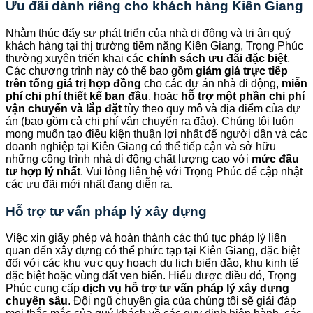
Ưu đãi dành riêng cho khách hàng Kiên Giang
Nhằm thúc đẩy sự phát triển của nhà di động và tri ân quý
khách hàng tại thị trường tiềm năng Kiên Giang, Trọng Phúc
thường xuyên triển khai các
chính sách ưu đãi đặc biệt
.
Các chương trình này có thể bao gồm
giảm giá trực tiếp
trên tổng giá trị hợp đồng
cho các dự án nhà di động,
miễn
phí chi phí thiết kế ban đầu
, hoặc
hỗ trợ một phần chi phí
vận chuyển và lắp đặt
tùy theo quy mô và địa điểm của dự
án (bao gồm cả chi phí vận chuyển ra đảo). Chúng tôi luôn
mong muốn tạo điều kiện thuận lợi nhất để người dân và các
doanh nghiệp tại Kiên Giang có thể tiếp cận và sở hữu
những công trình nhà di động chất lượng cao với
mức đầu
tư hợp lý nhất
. Vui lòng liên hệ với Trọng Phúc để cập nhật
các ưu đãi mới nhất đang diễn ra.
Hỗ trợ tư vấn pháp lý xây dựng
Việc xin giấy phép và hoàn thành các thủ tục pháp lý liên
quan đến xây dựng có thể phức tạp tại Kiên Giang, đặc biệt
đối với các khu vực quy hoạch du lịch biển đảo, khu kinh tế
đặc biệt hoặc vùng đất ven biển. Hiểu được điều đó, Trọng
Phúc cung cấp
dịch vụ hỗ trợ tư vấn pháp lý xây dựng
chuyên sâu
. Đội ngũ chuyên gia của chúng tôi sẽ giải đáp