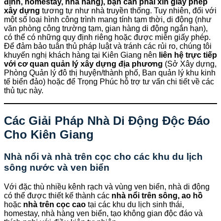
định, homestay, nhà hàng), bạn cần phải xin giấy phép
xây dựng
tương tự như nhà truyền thống. Tuy nhiên, đối với
một số loại hình công trình mang tính tạm thời, di động (như
văn phòng công trường tạm, gian hàng di động ngắn hạn),
có thể có những quy định riêng hoặc được miễn giấy phép.
Để đảm bảo tuân thủ pháp luật và tránh các rủi ro, chúng tôi
khuyến nghị khách hàng tại Kiên Giang nên
liên hệ trực tiếp
với cơ quan quản lý xây dựng địa phương
(Sở Xây dựng,
Phòng Quản lý đô thị huyện/thành phố, Ban quản lý khu kinh
tế biển đảo) hoặc để Trọng Phúc hỗ trợ tư vấn chi tiết về các
thủ tục này.
Các Giải Pháp Nhà Di Động Độc Đáo
Cho Kiên Giang
Nhà nổi và nhà trên cọc cho các khu du lịch
sông nước và ven biển
Với đặc thù nhiều kênh rạch và vùng ven biển, nhà di động
có thể được thiết kế thành các
nhà nổi trên sông, ao hồ
hoặc
nhà trên cọc cao
tại các khu du lịch sinh thái,
homestay, nhà hàng ven biển, tạo không gian độc đáo và