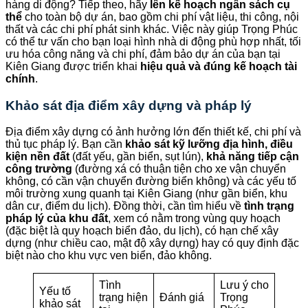
hàng di động? Tiếp theo, hãy
lên kế hoạch ngân sách cụ
thể
cho toàn bộ dự án, bao gồm chi phí vật liệu, thi công, nội
thất và các chi phí phát sinh khác. Việc này giúp Trọng Phúc
có thể tư vấn cho bạn loại hình nhà di động phù hợp nhất, tối
ưu hóa công năng và chi phí, đảm bảo dự án của bạn tại
Kiên Giang được triển khai
hiệu quả và đúng kế hoạch tài
chính
.
Khảo sát địa điểm xây dựng và pháp lý
Địa điểm xây dựng có ảnh hưởng lớn đến thiết kế, chi phí và
thủ tục pháp lý. Bạn cần
khảo sát kỹ lưỡng địa hình, điều
kiện nền đất
(đất yếu, gần biển, sụt lún),
khả năng tiếp cận
công trường
(đường xá có thuận tiện cho xe vận chuyển
không, có cần vận chuyển đường biển không) và các yếu tố
môi trường xung quanh tại Kiên Giang (như gần biển, khu
dân cư, điểm du lịch). Đồng thời, cần tìm hiểu về
tình trạng
pháp lý của khu đất
, xem có nằm trong vùng quy hoạch
(đặc biệt là quy hoạch biển đảo, du lịch), có hạn chế xây
dựng (như chiều cao, mật độ xây dựng) hay có quy định đặc
biệt nào cho khu vực ven biển, đảo không.
Tình
Lưu ý cho
Yếu tố
trạng hiện
Đánh giá
Trọng
khảo sát