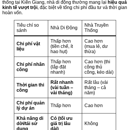
thống tại Kiên Giang, nhà di động thường mang lại
hiệu quả
kinh tế vượt trội
, đặc biệt về tổng chi phí đầu tư và thời gian
hoàn vốn.
Tiêu chí so
Nhà Truyền
Nhà Di Động
sánh
Thống
Thấp hơn
Cao hơn
Chi phí vật
(tiền chế, ít
(mua lẻ, dư
liệu
hao hụt)
thừa)
Thấp hơn
Cao hơn (thi
Chi phí nhân
(lắp đặt
công thủ
công
nhanh)
công, kéo dài)
Rất nhanh
Rất lâu (vài
Thời gian thi
(vài tuần –
tháng – cả
công
vài tháng)
năm)
Chi phí quản
Thấp hơn
Cao hơn
lý dự án
Khả năng di
Có (tối ưu
dời/tái sử
giá trị lâu
Không
dụng
dài)