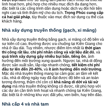
linh hoạt hơn, phù hợp cho nhiều mục đích đa dạng hơn,
đặc biệt là các công trình dân dụng hoặc dịch vụ đòi hỏi tiện
nghi cao và tính thẩm mỹ cho du lịch.
Trọng Phúc cung cấp
cả hai giải pháp
, tùy thuộc vào mục đích sử dụng cụ thể của
khách hàng.
Nhà xây dựng truyền thống (gạch, xi măng)
Nhà xây dựng truyền thống bằng gạch, xi măng có độ bền và
sự kiên cố cao, thường được ưa chuộng tại Kiên Giang cho
nhà ở lâu dài. Tuy nhiên, nhược điểm lớn nhất là
thời gian
thi công rất lâu
,
chi phí nhân công và vật liệu đắt đỏ
, và
quá trình xây dựng gây nhiều bụi bẩn, tiếng ồn
, ảnh
hưởng đến môi trường xung quanh. Ngược lại, nhà di động
được sản xuất sẵn, lắp ráp nhanh chóng,
tiết kiệm chi phí
đầu tư lên đến 20-40%
, và
ít ảnh hưởng đến môi trường
.
Mặc dù nhà truyền thống mang lại cảm giác an tâm về kết
cấu, nhà di động ngày nay đã đạt được độ bền và an toàn
tương đương, thậm chí còn có
khả năng di dời và tái sử
dụng
mà nhà truyền thống không có được, rất phù hợp với
các dự án cần tính linh hoạt và nhanh chóng tại Kiên Giang,
đặc biệt là ở những khu vực đất yếu, ven biển, hay trên đảo.
Nhà cấp 4 và nhà tạm