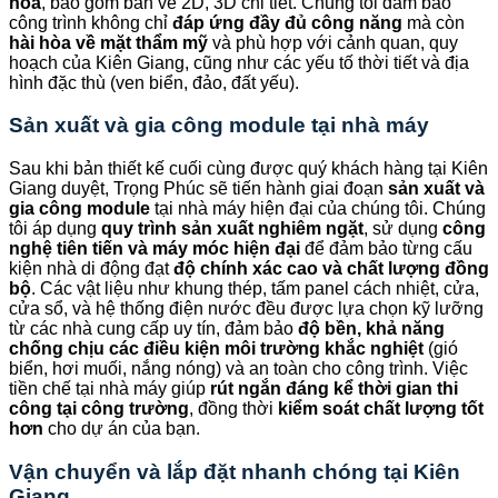
hóa
, bao gồm bản vẽ 2D, 3D chi tiết. Chúng tôi đảm bảo
công trình không chỉ
đáp ứng đầy đủ công năng
mà còn
hài hòa về mặt thẩm mỹ
và phù hợp với cảnh quan, quy
hoạch của Kiên Giang, cũng như các yếu tố thời tiết và địa
hình đặc thù (ven biển, đảo, đất yếu).
Sản xuất và gia công module tại nhà máy
Sau khi bản thiết kế cuối cùng được quý khách hàng tại Kiên
Giang duyệt, Trọng Phúc sẽ tiến hành giai đoạn
sản xuất và
gia công module
tại nhà máy hiện đại của chúng tôi. Chúng
tôi áp dụng
quy trình sản xuất nghiêm ngặt
, sử dụng
công
nghệ tiên tiến và máy móc hiện đại
để đảm bảo từng cấu
kiện nhà di động đạt
độ chính xác cao và chất lượng đồng
bộ
. Các vật liệu như khung thép, tấm panel cách nhiệt, cửa,
cửa sổ, và hệ thống điện nước đều được lựa chọn kỹ lưỡng
từ các nhà cung cấp uy tín, đảm bảo
độ bền, khả năng
chống chịu các điều kiện môi trường khắc nghiệt
(gió
biển, hơi muối, nắng nóng) và an toàn cho công trình. Việc
tiền chế tại nhà máy giúp
rút ngắn đáng kể thời gian thi
công tại công trường
, đồng thời
kiểm soát chất lượng tốt
hơn
cho dự án của bạn.
Vận chuyển và lắp đặt nhanh chóng tại Kiên
Giang