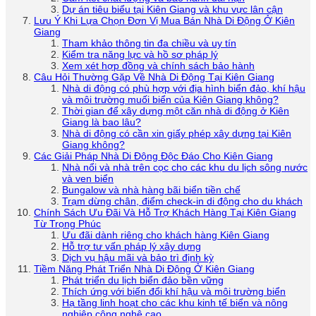
Dự án tiêu biểu tại Kiên Giang và khu vực lân cận
Lưu Ý Khi Lựa Chọn Đơn Vị Mua Bán Nhà Di Động Ở Kiên
Giang
Tham khảo thông tin đa chiều và uy tín
Kiểm tra năng lực và hồ sơ pháp lý
Xem xét hợp đồng và chính sách bảo hành
Câu Hỏi Thường Gặp Về Nhà Di Động Tại Kiên Giang
Nhà di động có phù hợp với địa hình biển đảo, khí hậu
và môi trường muối biển của Kiên Giang không?
Thời gian để xây dựng một căn nhà di động ở Kiên
Giang là bao lâu?
Nhà di động có cần xin giấy phép xây dựng tại Kiên
Giang không?
Các Giải Pháp Nhà Di Động Độc Đáo Cho Kiên Giang
Nhà nổi và nhà trên cọc cho các khu du lịch sông nước
và ven biển
Bungalow và nhà hàng bãi biển tiền chế
Trạm dừng chân, điểm check-in di động cho du khách
Chính Sách Ưu Đãi Và Hỗ Trợ Khách Hàng Tại Kiên Giang
Từ Trọng Phúc
Ưu đãi dành riêng cho khách hàng Kiên Giang
Hỗ trợ tư vấn pháp lý xây dựng
Dịch vụ hậu mãi và bảo trì định kỳ
Tiềm Năng Phát Triển Nhà Di Động Ở Kiên Giang
Phát triển du lịch biển đảo bền vững
Thích ứng với biến đổi khí hậu và môi trường biển
Hạ tầng linh hoạt cho các khu kinh tế biển và nông
nghiệp công nghệ cao