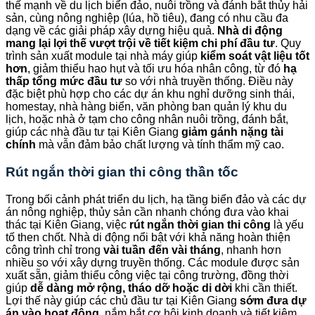
thế mạnh về du lịch biển đảo, nuôi trồng và đánh bắt thủy hải
sản, cùng nông nghiệp (lúa, hồ tiêu), đang có nhu cầu đa
dạng về các giải pháp xây dựng hiệu quả.
Nhà di động
mang lại lợi thế vượt trội về tiết kiệm chi phí đầu tư
. Quy
trình sản xuất module tại nhà máy giúp
kiểm soát vật liệu tốt
hơn
, giảm thiểu hao hụt và tối ưu hóa nhân công, từ đó
hạ
thấp tổng mức đầu tư
so với nhà truyền thống. Điều này
đặc biệt phù hợp cho các dự án khu nghỉ dưỡng sinh thái,
homestay, nhà hàng biển, văn phòng ban quản lý khu du
lịch, hoặc nhà ở tạm cho công nhân nuôi trồng, đánh bắt,
giúp các nhà đầu tư tại Kiên Giang
giảm gánh nặng tài
chính
mà vẫn đảm bảo chất lượng và tính thẩm mỹ cao.
Rút ngắn thời gian thi công thần tốc
Trong bối cảnh phát triển du lịch, hạ tầng biển đảo và các dự
án nông nghiệp, thủy sản cần nhanh chóng đưa vào khai
thác tại Kiên Giang, việc
rút ngắn thời gian thi công
là yếu
tố then chốt. Nhà di động nổi bật với khả năng hoàn thiện
công trình chỉ trong
vài tuần đến vài tháng
, nhanh hơn
nhiều so với xây dựng truyền thống. Các module được sản
xuất sẵn, giảm thiểu công việc tại công trường, đồng thời
giúp
dễ dàng mở rộng, tháo dỡ hoặc di dời
khi cần thiết.
Lợi thế này giúp các chủ đầu tư tại Kiên Giang
sớm đưa dự
án vào hoạt động
, nắm bắt cơ hội kinh doanh và tiết kiệm