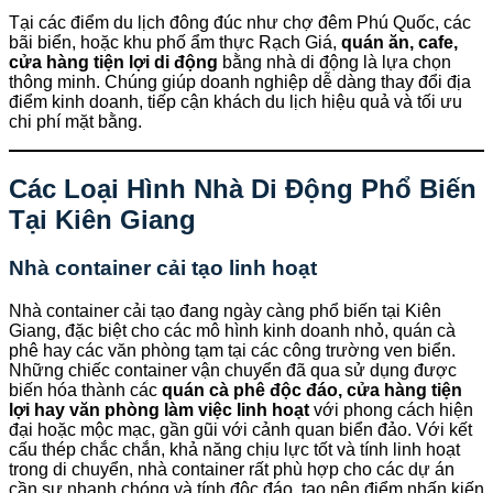
Tại các điểm du lịch đông đúc như chợ đêm Phú Quốc, các
bãi biển, hoặc khu phố ẩm thực Rạch Giá,
quán ăn, cafe,
cửa hàng tiện lợi di động
bằng nhà di động là lựa chọn
thông minh. Chúng giúp doanh nghiệp dễ dàng thay đổi địa
điểm kinh doanh, tiếp cận khách du lịch hiệu quả và tối ưu
chi phí mặt bằng.
Các Loại Hình Nhà Di Động Phổ Biến
Tại Kiên Giang
Nhà container cải tạo linh hoạt
Nhà container cải tạo đang ngày càng phổ biến tại Kiên
Giang, đặc biệt cho các mô hình kinh doanh nhỏ, quán cà
phê hay các văn phòng tạm tại các công trường ven biển.
Những chiếc container vận chuyển đã qua sử dụng được
biến hóa thành các
quán cà phê độc đáo, cửa hàng tiện
lợi hay văn phòng làm việc linh hoạt
với phong cách hiện
đại hoặc mộc mạc, gần gũi với cảnh quan biển đảo. Với kết
cấu thép chắc chắn, khả năng chịu lực tốt và tính linh hoạt
trong di chuyển, nhà container rất phù hợp cho các dự án
cần sự nhanh chóng và tính độc đáo, tạo nên điểm nhấn kiến