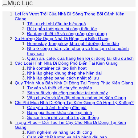
Mục Lục
Lợi Ích Vượt Trội Của Nhà Di Động Trong Bối Cảnh Kiên
Giang
Tối ưu chi phí đầu tư hiệu quả
Rút ngắn thời gian thi công thần tốc
Đa dạng thiết kế và công năng ứng dụng
Xu Hướng Sử Dụng Nhà Di Động Tại Kiên Giang
Homestay, bungalow, khu nghỉ dưỡng biển đảo
Nhà ở công nhân, văn phòng và kho tạm cho ngành
thủy sản
Quán ăn, cafe, cửa hàng tiện lợi di động tại khu du lịch
Các Loại Hình Nhà Di Động Phổ Biến Tại Kiên Giang
Nhà container cải tạo linh hoạt
Nhà lắp ghép khung thép nhẹ hiện đại
Nhà lắp ghép panel cách nhiệt tối ưu
Quy Trình Mua Bán Nhà Di Động Tại Trọng Phúc Kiên Giang
Tư vấn và thiết kế chuyên nghiệp
Sản xuất và gia công module tại nhà máy
Vận chuyển và lắp đặt nhanh chóng tại Kiên Giang
Chi Phí Mua Nhà Di Động Tại Kiên Giang Có Hợp Lý Không?
Các yếu tố ảnh hưởng đến giá
Bảng giá tham khảo các loại hình
So sánh chi phí với nhà truyền thống
Trọng Phúc – Đối Tác Tin Cậy Cho Nhà Di Động Tại Kiên
Giang
Kinh nghiệm và năng lực thi công
Cam kết chất lượng và bảo hành dài hạn