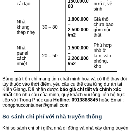
150.000.0
cải tạo
nước, vệ
00
sinh
1.800.000
Giá thô,
Nhà
–
chưa bao
khung
30 – 80
2.500.000
gồm nội
thép nhẹ
/m2
thất
Phù hợp
Nhà
1.500.000
nhà ở
panel
–
20 – 50
tạm, văn
cách
2.200.000
phòng,
nhiệt
/m2
kho
Bảng giá trên chỉ mang tính chất minh họa và có thể thay đổi
tùy thuộc vào thời điểm, yêu cầu cụ thể của từng dự án tại
Kiên Giang. Để nhận được
báo giá chi tiết và chính xác
nhất
cho nhu cầu của mình, quý khách vui lòng liên hệ trực
tiếp với Trọng Phúc qua
Hotline: 0913888845
hoặc Email:
trongphuccontainer@gmail.com.
So sánh chi phí với nhà truyền thống
Khi so sánh chi phí giữa nhà di động và nhà xây dựng truyền