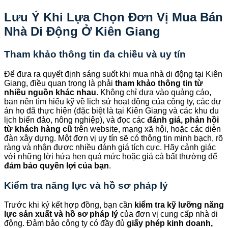
Lưu Ý Khi Lựa Chọn Đơn Vị Mua Bán
Nhà Di Động Ở Kiên Giang
Tham khảo thông tin đa chiều và uy tín
Để đưa ra quyết định sáng suốt khi mua nhà di động tại Kiên
Giang, điều quan trọng là phải
tham khảo thông tin từ
nhiều nguồn khác nhau
. Không chỉ dựa vào quảng cáo,
bạn nên tìm hiểu kỹ về lịch sử hoạt động của công ty, các dự
án họ đã thực hiện (đặc biệt là tại Kiên Giang và các khu du
lịch biển đảo, nông nghiệp), và đọc các
đánh giá, phản hồi
từ khách hàng cũ
trên website, mạng xã hội, hoặc các diễn
đàn xây dựng. Một đơn vị uy tín sẽ có thông tin minh bạch, rõ
ràng và nhận được nhiều đánh giá tích cực. Hãy cảnh giác
với những lời hứa hẹn quá mức hoặc giá cả bất thường để
đảm bảo quyền lợi của bạn
.
Kiểm tra năng lực và hồ sơ pháp lý
Trước khi ký kết hợp đồng, bạn cần
kiểm tra kỹ lưỡng năng
lực sản xuất và hồ sơ pháp lý
của đơn vị cung cấp nhà di
động. Đảm bảo công ty có đầy đủ
giấy phép kinh doanh,