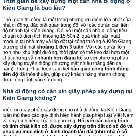
Thời gian để xây dựng một căn nhà di động ở
Kiên Giang là bao lâu?
Thời gian thi công là một trong những ưu điểm lớn nhất của
nhà di động, đặc biệt quan trọng đối với các dự án cần tiến
độ nhanh tại Kiên Giang. Đối với một căn nhà di động tiêu
chuẩn có diện tích khoảng 15-50m2, quá trình sản xuất
module tại nhà máy và lắp đặt tại công trường ở Kiên Giang
thường chỉ mất
khoảng 1 đến 3 tuần
. Với các dự án lớn
hơn như khu nghỉ dưỡng, thời gian có thể kéo dài hơn một
chút nhưng vẫn
nhanh hơn đáng kể
so với phương pháp
xây dựng truyền thống (thường mất nhiều tháng đến cả
năm). Trọng Phúc luôn cam kết
bàn giao công trình đúng
tiến độ
đã thỏa thuận, giúp quý khách hàng nhanh chóng
đưa công trình vào sử dụng.
Nhà di động có cần xin giấy phép xây dựng tại
Kiên Giang không?
Việc xin giấy phép xây dựng cho nhà di động tại Kiên Giang
tuân thủ theo các quy định hiện hành của pháp luật Việt Nam
và quy định riêng của địa phương.
Đối với các công trình
có tính chất kiên cố, được xây dựng trên đất có sổ đỏ và
phục vụ mục đích ở, kinh doanh lâu dài (như nhà ở cố