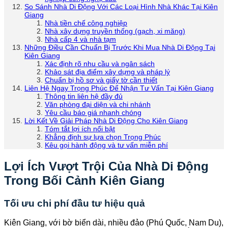
So Sánh Nhà Di Động Với Các Loại Hình Nhà Khác Tại Kiên
Giang
Nhà tiền chế công nghiệp
Nhà xây dựng truyền thống (gạch, xi măng)
Nhà cấp 4 và nhà tạm
Những Điều Cần Chuẩn Bị Trước Khi Mua Nhà Di Động Tại
Kiên Giang
Xác định rõ nhu cầu và ngân sách
Khảo sát địa điểm xây dựng và pháp lý
Chuẩn bị hồ sơ và giấy tờ cần thiết
Liên Hệ Ngay Trọng Phúc Để Nhận Tư Vấn Tại Kiên Giang
Thông tin liên hệ đầy đủ
Văn phòng đại diện và chi nhánh
Yêu cầu báo giá nhanh chóng
Lời Kết Về Giải Pháp Nhà Di Động Cho Kiên Giang
Tóm tắt lợi ích nổi bật
Khẳng định sự lựa chọn Trọng Phúc
Kêu gọi hành động và tư vấn miễn phí
Lợi Ích Vượt Trội Của Nhà Di Động
Trong Bối Cảnh Kiên Giang
Tối ưu chi phí đầu tư hiệu quả
Kiên Giang, với bờ biển dài, nhiều đảo (Phú Quốc, Nam Du),