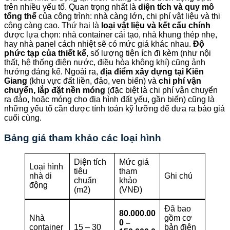
trên nhiều yếu tố. Quan trọng nhất là
diện tích và quy mô
tổng thể
của công trình: nhà càng lớn, chi phí vật liệu và thi
công càng cao. Thứ hai là
loại vật liệu và kết cấu chính
được lựa chọn: nhà container cải tạo, nhà khung thép nhẹ,
hay nhà panel cách nhiệt sẽ có mức giá khác nhau.
Độ
phức tạp của thiết kế
, số lượng tiện ích đi kèm (như nội
thất, hệ thống điện nước, điều hòa không khí) cũng ảnh
hưởng đáng kể. Ngoài ra,
địa điểm xây dựng tại Kiên
Giang
(khu vực đất liền, đảo, ven biển) và
chi phí vận
chuyển, lắp đặt nền móng
(đặc biệt là chi phí vận chuyển
ra đảo, hoặc móng cho địa hình đất yếu, gần biển) cũng là
những yếu tố cần được tính toán kỹ lưỡng để đưa ra báo giá
cuối cùng.
Bảng giá tham khảo các loại hình
Diện tích
Mức giá
Loại hình
tiêu
tham
nhà di
Ghi chú
chuẩn
khảo
động
(m2)
(VNĐ)
Đã bao
80.000.00
Nhà
gồm cơ
0 –
container
15 – 30
bản điện