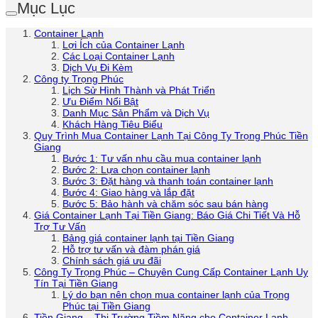
Mục Lục
Container Lạnh
Lợi Ích của Container Lạnh
Các Loại Container Lạnh
Dịch Vụ Đi Kèm
Công ty Trọng Phúc
Lịch Sử Hình Thành và Phát Triển
Ưu Điểm Nổi Bật
Danh Mục Sản Phẩm và Dịch Vụ
Khách Hàng Tiêu Biểu
Quy Trình Mua Container Lạnh Tại Công Ty Trọng Phúc Tiền
Giang
Bước 1: Tư vấn nhu cầu mua container lạnh
Bước 2: Lựa chọn container lạnh
Bước 3: Đặt hàng và thanh toán container lạnh
Bước 4: Giao hàng và lắp đặt
Bước 5: Bảo hành và chăm sóc sau bán hàng
Giá Container Lạnh Tại Tiền Giang: Báo Giá Chi Tiết Và Hỗ
Trợ Tư Vấn
Bảng giá container lạnh tại Tiền Giang
Hỗ trợ tư vấn và đàm phán giá
Chính sách giá ưu đãi
Công Ty Trọng Phúc – Chuyên Cung Cấp Container Lạnh Uy
Tín Tại Tiền Giang
Lý do bạn nên chọn mua container lạnh của Trọng
Phúc tại Tiền Giang
Tiền Giang – Thị Trường Tiềm Năng cho Container Lạnh