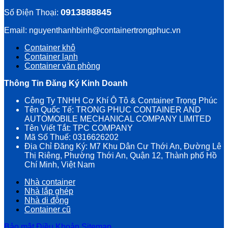
0913888845
Số Điện Thoại:
Email: nguyenthanhbinh@containertrongphuc.vn
Container khô
Container lạnh
Container văn phòng
Thông Tin Đăng Ký Kinh Doanh
Công Ty TNHH Cơ Khí Ô Tô & Container Trọng Phúc
Tên Quốc Tế: TRONG PHUC CONTAINER AND
AUTOMOBILE MECHANICAL COMPANY LIMITED
Tên Viết Tắt: TPC COMPANY
Mã Số Thuế: 0316626202
Địa Chỉ Đăng Ký: M7 Khu Dân Cư Thới An, Đường Lê
Thị Riêng, Phường Thới An, Quận 12, Thành phố Hồ
Chí Minh, Việt Nam
Nhà container
Nhà lắp ghép
Nhà di động
Container cũ
Bảo mật
Điều Khoản
Sitemap