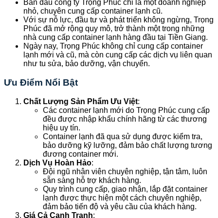
Ban đầu công ty Trọng Phúc chỉ là một doanh nghiệp
nhỏ, chuyên cung cấp container lạnh cũ.
Với sự nỗ lực, đầu tư và phát triển không ngừng, Trọng
Phúc đã mở rộng quy mô, trở thành một trong những
nhà cung cấp container lạnh hàng đầu tại Tiền Giang.
Ngày nay, Trọng Phúc không chỉ cung cấp container
lạnh mới và cũ, mà còn cung cấp các dịch vụ liên quan
như tu sửa, bảo dưỡng, vận chuyển.
Ưu Điểm Nổi Bật
Chất Lượng Sản Phẩm Ưu Việt
:
Các container lạnh mới do Trọng Phúc cung cấp
đều được nhập khẩu chính hãng từ các thương
hiệu uy tín.
Container lạnh đã qua sử dụng được kiểm tra,
bảo dưỡng kỹ lưỡng, đảm bảo chất lượng tương
đương container mới.
Dịch Vụ Hoàn Hảo
:
Đội ngũ nhân viên chuyên nghiệp, tận tâm, luôn
sẵn sàng hỗ trợ khách hàng.
Quy trình cung cấp, giao nhận, lắp đặt container
lạnh được thực hiện một cách chuyên nghiệp,
đảm bảo tiến độ và yêu cầu của khách hàng.
Giá Cả Cạnh Tranh
: