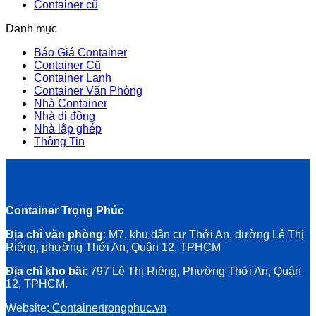
Container cũ
Danh mục
Báo Giá Container
Container Cũ
Container Lạnh
Container Văn Phòng
Nhà Container
Nhà di động
Nhà lắp ghép
Thông Tin
Container Trọng Phúc
Địa chỉ văn phòng
: M7, khu dân cư Thới An, đường Lê Thị
Riêng, phường Thới An, Quận 12, TPHCM
Địa chỉ kho bãi
: 797 Lê Thị Riêng, Phường Thới An, Quận
12, TPHCM.
Website:
Containertrongphuc.vn