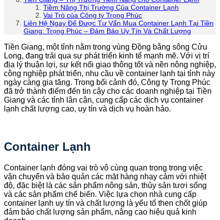
Tiềm Năng Thị Trường Của Container Lạnh
Vai Trò của Công ty Trọng Phúc
Liên Hệ Ngay Để Được Tư Vấn Mua Container Lạnh Tại Tiền
Giang: Trọng Phúc – Đảm Bảo Uy Tín Và Chất Lượng
Tiền Giang, một tỉnh nằm trong vùng Đồng bằng sông Cửu
Long, đang trải qua sự phát triển kinh tế mạnh mẽ. Với vị trí
địa lý thuận lợi, sự kết nối giao thông tốt và nền nông nghiệp,
công nghiệp phát triển, nhu cầu về container lạnh tại tỉnh này
ngày càng gia tăng. Trong bối cảnh đó, Công ty Trọng Phúc
đã trở thành điểm đến tin cậy cho các doanh nghiệp tại Tiền
Giang và các tỉnh lân cận, cung cấp các dịch vụ container
lạnh chất lượng cao, uy tín và dịch vụ hoàn hảo.
Container Lạnh
Container lạnh đóng vai trò vô cùng quan trọng trong việc
vận chuyển và bảo quản các mặt hàng nhạy cảm với nhiệt
độ, đặc biệt là các sản phẩm nông sản, thủy sản tươi sống
và các sản phẩm chế biến. Việc lựa chọn nhà cung cấp
container lạnh uy tín và chất lượng là yếu tố then chốt giúp
đảm bảo chất lượng sản phẩm, nâng cao hiệu quả kinh