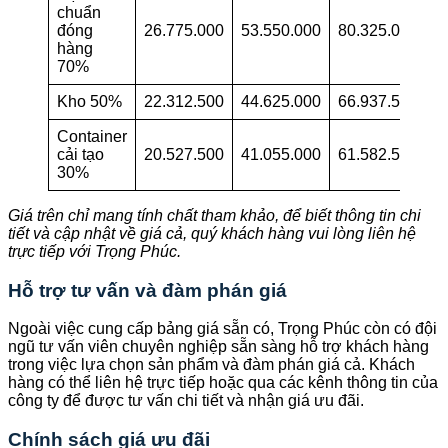
chuẩn
đóng
26.775.000
53.550.000
80.325.000
1
hàng
70%
Kho 50%
22.312.500
44.625.000
66.937.500
9
Container
cải tạo
20.527.500
41.055.000
61.582.500
8
30%
Giá trên chỉ mang tính chất tham khảo, để biết thông tin chi
tiết và cập nhật về giá cả, quý khách hàng vui lòng liên hệ
trực tiếp với Trọng Phúc.
Hỗ trợ tư vấn và đàm phán giá
Ngoài việc cung cấp bảng giá sẵn có, Trọng Phúc còn có đội
ngũ tư vấn viên chuyên nghiệp sẵn sàng hỗ trợ khách hàng
trong việc lựa chọn sản phẩm và đàm phán giá cả. Khách
hàng có thể liên hệ trực tiếp hoặc qua các kênh thông tin của
công ty để được tư vấn chi tiết và nhận giá ưu đãi.
Chính sách giá ưu đãi