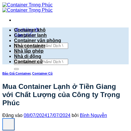
Bỏ
qua
nội
dung
về chúng tôi
Container khô
Sản phẩm
Container lạnh
Container văn phòng
Tìm
Nhà container
kiếm:
Nhà lắp ghép
Nhà di động
Tìm
Container cũ
kiếm:
Báo Giá Container
,
Container Cũ
Mua Container Lạnh ở Tiền Giang
với Chất Lượng của Công ty Trọng
Phúc
Đăng vào
08/07/2024
17/07/2024
bởi
Bình Nguyễn