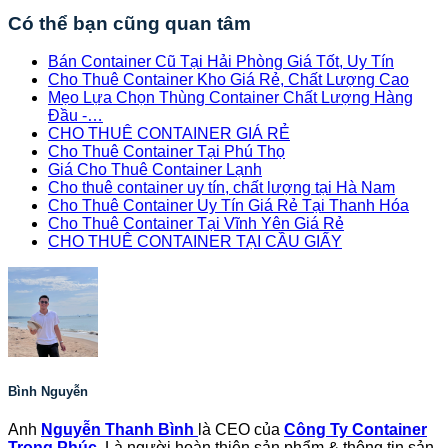
Có thể bạn cũng quan tâm
Bán Container Cũ Tại Hải Phòng Giá Tốt, Uy Tín
Cho Thuê Container Kho Giá Rẻ, Chất Lượng Cao
Mẹo Lựa Chọn Thùng Container Chất Lượng Hàng
Đầu -…
CHO THUÊ CONTAINER GIÁ RẺ
Cho Thuê Container Tại Phú Thọ
Giá Cho Thuê Container Lạnh
Cho thuê container uy tín, chất lượng tại Hà Nam
Cho Thuê Container Uy Tín Giá Rẻ Tại Thanh Hóa
Cho Thuê Container Tại Vĩnh Yên Giá Rẻ
CHO THUÊ CONTAINER TẠI CẦU GIẤY
Bình Nguyễn
Anh
Nguyễn Thanh Bình
là CEO của
Công Ty Container
Trọng Phúc
. Là người hoàn thiện sản phẩm & thông tin sản