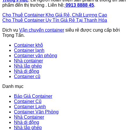
phẩm đến thị trường . Liên hệ:
0913 8888 45
.
Cho Thuê Container Kho Giá Rẻ, Chất Lượng Cao
Cho Thuê Container Uy Tín Giá Rẻ Tại Thanh Hóa
Dịch vụ
Vận chuyển container
siêu rẻ được cung cấp bởi
Trọng Tấn.
Container khô
Container lạnh
Container văn phòng
Nhà container
Nhà lắp ghép
Nhà di động
Container cũ
Danh mục
Báo Giá Container
Container Cũ
Container Lạnh
Container Văn Phòng
Nhà Container
Nhà di động
Nhà lắp ghép