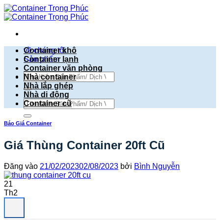
Bỏ
qua
nội
dung
về chúng tôi
Container khô
Sản phẩm
Container lạnh
Container văn phòng
Tìm
Nhà container
kiếm:
Nhà lắp ghép
Nhà di động
Tìm
Container cũ
kiếm:
Báo Giá Container
Giá Thùng Container 20ft Cũ
Đăng vào
21/02/2023
02/08/2023
bởi
Bình Nguyễn
21
Th2