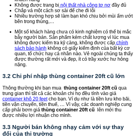
Không được trang bị
nội thất nhà công tơ nơ
đầy đủ
Chắp vá một cách sơ sài để che đi lỗi
Nhiều trường hợp sẽ làm bạn khó chịu bởi mùi ẩm ướt
bên trong thùng,…
Một số khách hàng chưa có kinh nghiệm có thể bị mắc
bẫy người bán. Sản phẩm kém chất lượng vì lúc mua
không được kiểm tra kỹ càng, không được cấp
chính
sách bảo hành
không có giấy kiểm định của bất kỳ cơ
quan, tổ chức hay cá nhân nào. Vẻ ngoài chúng ta thấy
được thường rất mới và đẹp, ít có trầy xước hư hỏng
nặng.
3.2 Chi phí nhập thùng container 20ft cũ lớn
Thông thường khi bạn mua
thùng container 20ft cũ
qua
trung gian thì tất cả các khoản chi họ đều tính vào giá
container khô 20 feet
cho bạn. Ví dụ như là tiền lưu kho bãi,
tiền vận chuyển, tiền thuế, … Vì vậy, các doanh nghiệp cung
cấp phải bơm giá
thùng container 20ft cũ
lên mới thu
được nhiều lợi nhuận cho mình.
3.3 Người bán không nhạy cảm với sự thay
đổi của thị trường