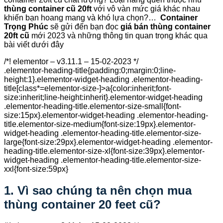
thùng container cũ 20ft
với vô vàn mức giá khác nhau
khiến bạn hoang mang và khó lựa chọn?…
Container
Trọng Phúc
sẽ gửi đến bạn đọc
giá bán thùng container
20ft
cũ
mới 2023 và những thông tin quan trọng khác qua
bài viết dưới đây
/*! elementor – v3.11.1 – 15-02-2023 */
.elementor-heading-title{padding:0;margin:0;line-
height:1}.elementor-widget-heading .elementor-heading-
title[class*=elementor-size-]>a{color:inherit;font-
size:inherit;line-height:inherit}.elementor-widget-heading
.elementor-heading-title.elementor-size-small{font-
size:15px}.elementor-widget-heading .elementor-heading-
title.elementor-size-medium{font-size:19px}.elementor-
widget-heading .elementor-heading-title.elementor-size-
large{font-size:29px}.elementor-widget-heading .elementor-
heading-title.elementor-size-xl{font-size:39px}.elementor-
widget-heading .elementor-heading-title.elementor-size-
xxl{font-size:59px}
1. Vì sao chúng ta nên chọn mua
thùng container 20 feet cũ?