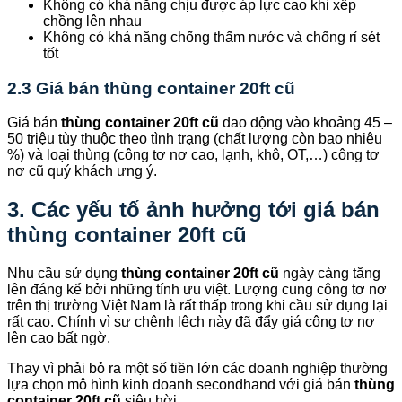
Không có khả năng chịu được áp lực cao khi xếp
chồng lên nhau
Không có khả năng chống thấm nước và chống rỉ sét
tốt
2.3 Giá bán thùng container 20ft cũ
Giá bán
thùng container 20ft cũ
dao động vào khoảng 45 –
50 triệu tùy thuộc theo tình trạng (chất lượng còn bao nhiêu
%) và loại thùng (công tơ nơ cao, lạnh, khô, OT,…) công tơ
nơ cũ quý khách ưng ý.
3. Các yếu tố ảnh hưởng tới giá bán
thùng container 20ft cũ
Nhu cầu sử dụng
thùng container 20ft cũ
ngày càng tăng
lên đáng kể bởi những tính ưu việt. Lượng cung công tơ nơ
trên thị trường Việt Nam là rất thấp trong khi cầu sử dụng lại
rất cao. Chính vì sự chênh lệch này đã đẩy giá công tơ nơ
lên cao bất ngờ.
Thay vì phải bỏ ra một số tiền lớn các doanh nghiệp thường
lựa chọn mô hình kinh doanh secondhand với giá bán
thùng
container 20ft cũ
siêu hời.