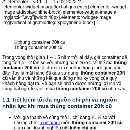
/*! elementor – v3.11.1 – 15-02-2023 */
.elementor-widget-image{text-align:center}.elementor-widget-
image a{display:inline-block}.elementor-widget-image a
img[src$=”.svg”]{width:48px}.elementor-widget-image
img{vertical-align:middle;display:inline-block}
Thùng container 20ft cũ
Trong vòng thời gian 1 – 1,5 năm trở lại đây, giá container đã
tăng từ 1,5 – 2 lần so với những năm trước. Vì thế mà
thùng
container 20ft cũ
rất được ưa chuộng trong thời gian gần
đây. Tuy là mặt hàng đã qua sử dụng,
thùng container 20ft
cũ
vẫn thu về những kết quả đúng như kỳ vọng của quý
khách hàng đặt ra. Và bạn sẽ nhận được những lợi ích vô
cùng bất ngờ từ việc mua
thùng container 20ft cũ
như sau:
1.1 Tiết kiệm tối đa nguồn chi phí và nguồn
nhân lực khi mua thùng container 20ft cũ
Với giá thành vô cùng “hời”, chỉ bằng ⅓, ¼ so với
những chiếc
container
mới,
thùng container 20ft cũ
giúp các doanh nghiệp
tiết kiệm chi phí
.