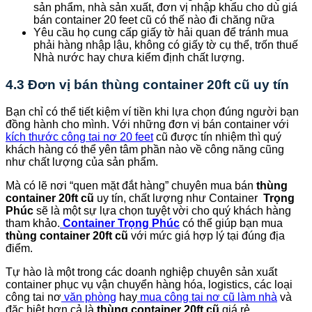
sản phẩm, nhà sản xuất, đơn vị nhập khẩu cho dù giá
bán container 20 feet cũ có thế nào đi chăng nữa
Yêu cầu họ cung cấp giấy tờ hải quan để tránh mua
phải hàng nhập lậu, không có giấy tờ cụ thể, trốn thuế
Nhà nước hay chưa kiểm định chất lượng.
4.3 Đơn vị bán thùng container 20ft cũ uy tín
Bạn chỉ có thể tiết kiệm ví tiền khi lựa chọn đúng người bạn
đồng hành cho mình. Với những đơn vị bán container với
kích thước công tai nơ 20 feet
cũ được tín nhiệm thì quý
khách hàng có thể yên tâm phần nào về công năng cũng
như chất lượng của sản phẩm.
Mà có lẽ nơi “quen mặt đắt hàng” chuyên mua bán
thùng
container 20ft cũ
uy tín, chất lượng như Container
Trọng
Phúc
sẽ là một sự lựa chọn tuyệt vời cho quý khách hàng
tham khảo.
Container
Trọng Phúc
có thể giúp bạn mua
thùng container 20ft cũ
với mức giá hợp lý tại đúng địa
điểm.
Tự hào là một trong các doanh nghiệp chuyên sản xuất
container phục vụ vận chuyển hàng hóa, logistics, các loại
công tai nơ
văn phòng
hay
mua công tai nơ cũ làm nhà
và
đặc biệt hơn cả là
thùng container 20ft cũ
giá rẻ.