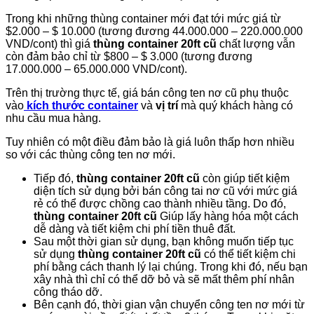
Trong khi những thùng container mới đạt tới mức giá từ
$2.000 – $ 10.000 (tương đương 44.000.000 – 220.000.000
VND/cont) thì giá
thùng container 20ft cũ
chất lượng vẫn
còn đảm bảo chỉ từ $800 – $ 3.000 (tương đương
17.000.000 – 65.000.000 VND/cont).
Trên thị trường thực tế, giá bán công ten nơ cũ phụ thuộc
vào
kích thước container
và
vị trí
mà quý khách hàng có
nhu cầu mua hàng.
Tuy nhiên có một điều đảm bảo là giá luôn thấp hơn nhiều
so với các thùng công ten nơ mới.
Tiếp đó,
thùng container 20ft cũ
còn giúp
tiết kiệm
diện tích sử dụng
bởi bán công tai nơ cũ với mức giá
rẻ có thể được chồng cao thành nhiều tầng. Do đó,
thùng container 20ft cũ
Giúp
lấy hàng hóa một cách
dễ dàng
và
tiết kiệm chi phí tiền thuê đất
.
Sau một thời gian sử dụng, bạn không muốn tiếp tục
sử dụng
thùng container 20ft cũ
có thể
tiết kiệm chi
phí
bằng cách
thanh lý lại
chúng. Trong khi đó, nếu bạn
xây nhà thì chỉ có thể dỡ bỏ và sẽ mất thêm phí nhân
công tháo dỡ.
Bên cạnh đó, thời gian vận chuyển công ten nơ mới từ