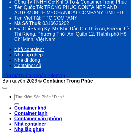
Công Ty TNHH Cơ Khí Ô Tô & Container Trọng Phúc
Tên Quốc Tế: TRONG PHUC CONTAINER AND
AUTOMOBILE MECHANICAL COMPANY LIMITED
Tên Viết Tắt: TPC COMPANY
Mã Số Thuế: 0316626202
Địa Chỉ Đăng Ký: M7 Khu Dân Cư Thới An, Đường Lê
Thị Riêng, Phường Thới An, Quận 12, Thành phố Hồ
Chí Minh, Việt Nam
Nhà container
Nhà lắp ghép
Nhà di động
Container cũ
Bảo mật
Điều Khoản
Sitemap
Bản quyền 2026 ©
Container Trọng Phúc
Tìm
kiếm:
Container khô
Container lạnh
Container văn phòng
Nhà container
Nhà lắp ghép