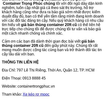
Container
Trọng Phúc chúng
tôi với đội ngũ dày dặn kinh
nghiệm, luôn cập nhật giá cả theo sát thị trường, hỗ trợ
khách hàng cũng như đưa ra báo giá sớm nhất được kiểm
duyệt đầy đủ, bạn có thể yên tâm rằng mình đang kinh doanh
với các đối tác đáng tin cậy. Nếu quý khách hàng có nhu cầu
tìm hiểu về
giá bán thùng container 20ft cũ
có thể liên hệ
trực tiếp cho chúng tôi để được chúng tôi tư vấn và báo giá
một cách nhanh chóng và chính xác.
Cảm ơn các bạn đã dành thời gian đọc bài viết
giá bán
thùng container 20ft cũ
đến giây phút này. Chúng tôi rất
mong muốn được cộng tác cùng bạn và trở thành đối tác tin
cậy lâu dài với bạn.
THÔNG TIN LIÊN HỆ
Địa Chỉ: 797 Lê Thị Riêng, Thới An, Quận 12, TP. HCM
Điện Thoại: 0913 8888 45
Website: containertrongphuc.vn
Tham khảo:
Xe kéo rơ mooc