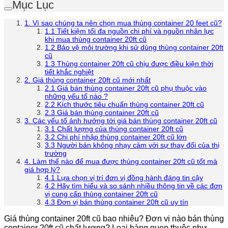
Mục Lục
1. Vì sao chúng ta nên chọn mua thùng container 20 feet cũ?
1.1 Tiết kiệm tối đa nguồn chi phí và nguồn nhân lực
khi mua thùng container 20ft cũ
1.2 Bảo vệ môi trường khi sử dùng thùng container 20ft
cũ
1.3 Thùng container 20ft cũ chịu được điều kiện thời
tiết khắc nghiệt
2. Giá thùng container 20ft cũ mới nhất
2.1 Giá bán thùng container 20ft cũ phụ thuộc vào
những yếu tố nào ?
2.2 Kích thước tiêu chuẩn thùng container 20ft cũ
2.3 Giá bán thùng container 20ft cũ
3. Các yếu tố ảnh hưởng tới giá bán thùng container 20ft cũ
3.1 Chất lượng của thùng container 20ft cũ
3.2 Chi phí nhập thùng container 20ft cũ lớn
3.3 Người bán không nhạy cảm với sự thay đổi của thị
trường
4. Làm thế nào để mua được thùng container 20ft cũ tốt mà
giá hợp lý?
4.1 Lựa chọn vị trí đơn vị đồng hành đáng tin cậy
4.2 Hãy tìm hiểu và so sánh nhiều thông tin về các đơn
vị cung cấp thùng container 20ft cũ
4.3 Đơn vị bán thùng container 20ft cũ uy tín
Giá thùng container 20ft cũ bao nhiêu? Đơn vị nào bán thùng
container 20ft cũ chất lượng? Loại hàng quen thuộc như