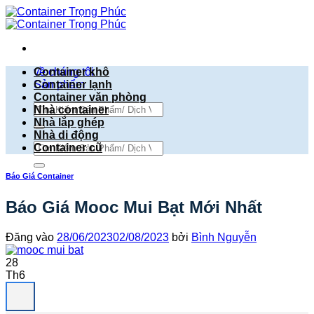
Bỏ
qua
nội
dung
về chúng tôi
Container khô
Sản phẩm
Container lạnh
Container văn phòng
Tìm
Nhà container
kiếm:
Nhà lắp ghép
Nhà di động
Tìm
Container cũ
kiếm:
Báo Giá Container
Báo Giá Mooc Mui Bạt Mới Nhất
Đăng vào
28/06/2023
02/08/2023
bởi
Bình Nguyễn
28
Th6