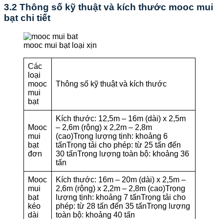
3.2 Thông số kỹ thuật và kích thước mooc mui
bạt chi tiết
mooc mui bạt loại xịn
Các
loại
mooc
Thông số kỹ thuật và kích thước
mui
bạt
Kích thước: 12,5m – 16m (dài) x 2,5m
Mooc
– 2,6m (rộng) x 2,2m – 2,8m
mui
(cao)Trọng lượng tịnh: khoảng 6
bạt
tấnTrọng tải cho phép: từ 25 tấn đến
đơn
30 tấnTrọng lượng toàn bộ: khoảng 36
tấn
Mooc
Kích thước: 16m – 20m (dài) x 2,5m –
mui
2,6m (rộng) x 2,2m – 2,8m (cao)Trọng
bạt
lượng tịnh: khoảng 7 tấnTrọng tải cho
kéo
phép: từ 28 tấn đến 35 tấnTrọng lượng
dài
toàn bộ: khoảng 40 tấn