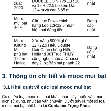
DOUBLECOIN ) vỏ 11R 20
xuất
nhật
và 12 R 22.5 bố kẽm Dài
2020
12.4 m và cao 3.65 m
Mooc
Cầu trục Fuwa chính
Đang
mui bạt
hãng Lốp 12R22.5 nhãn
cập
40 F
hiệu hai đồng tiền
nhật
Mooc
Xác nặng 8000kgLốp
Khung
12R22.5 Hiệu Double
Đang
Mui
CoinChân chống Hiệu
cập
phủ bạt
Holland 30TTrục FHMY
nhật
12,4m
công nghệ châu âuChassi
Hatico
dày 2 lớpBản má phanh 22
3. Thông tin chi tiết về mooc mui bạt
3.1 Khái quát về các loại mooc mui bạt
Có nhiều loại mooc mui bạt khác nhau, tùy thuộc vào mục
đích sử dụng, nhu cầu vận chuyển. Dưới đây là một số loại
mooc mui bạt phổ biến tại
Container Trọng Phúc