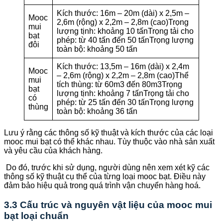
Kích thước: 16m – 20m (dài) x 2,5m –
Mooc
2,6m (rộng) x 2,2m – 2,8m (cao)Trọng
mui
lượng tịnh: khoảng 10 tấnTrọng tải cho
bạt
phép: từ 40 tấn đến 50 tấnTrọng lượng
đôi
toàn bộ: khoảng 50 tấn
Kích thước: 13,5m – 16m (dài) x 2,4m
Mooc
– 2,6m (rộng) x 2,2m – 2,8m (cao)Thể
mui
tích thùng: từ 60m3 đến 80m3Trọng
bạt
lượng tịnh: khoảng 7 tấnTrọng tải cho
có
phép: từ 25 tấn đến 30 tấnTrọng lượng
thùng
toàn bộ: khoảng 36 tấn
Lưu ý rằng các thông số kỹ thuật và kích thước của các loại
mooc mui bạt có thể khác nhau. Tùy thuộc vào nhà sản xuất
và yêu cầu của khách hàng.
Do đó, trước khi sử dụng, người dùng nên xem xét kỹ các
thông số kỹ thuật cụ thể của từng loại mooc bạt. Điều này
đảm bảo hiệu quả trong quá trình vận chuyển hàng hoá.
3.3 Cấu trúc và nguyên vật liệu của mooc mui
bạt loại chuẩn