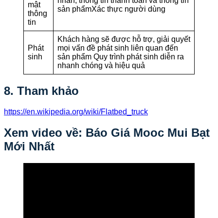
nhân, thông tin thanh toán và thông tin
mật
sản phẩmXác thực người dùng
thông
tin
Khách hàng sẽ được hỗ trợ, giải quyết
Phát
mọi vấn đề phát sinh liên quan đến
sinh
sản phẩm Quy trình phát sinh diễn ra
nhanh chóng và hiệu quả
8. Tham khảo
https://en.wikipedia.org/wiki/Flatbed_truck
Xem video về: Báo Giá Mooc Mui Bạt
Mới Nhất