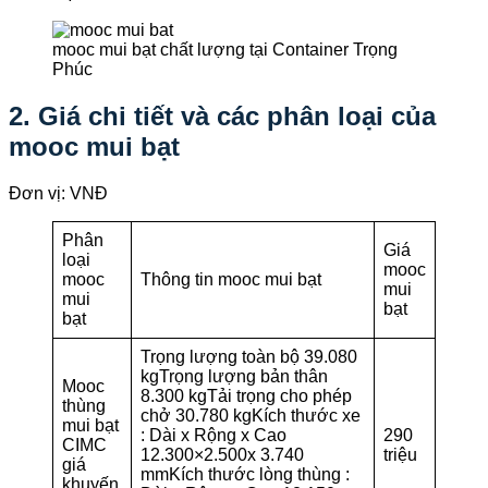
mooc mui bạt chất lượng tại Container Trọng
Phúc
2. Giá chi tiết và các phân loại của
mooc mui bạt
Đơn vị: VNĐ
Phân
Giá
loại
mooc
mooc
Thông tin mooc mui bạt
mui
mui
bạt
bạt
Trọng lượng toàn bộ 39.080
kgTrọng lượng bản thân
Mooc
8.300 kgTải trọng cho phép
thùng
chở 30.780 kgKích thước xe
mui bạt
: Dài x Rộng x Cao
290
CIMC
12.300×2.500x 3.740
triệu
giá
mmKích thước lòng thùng :
khuyến