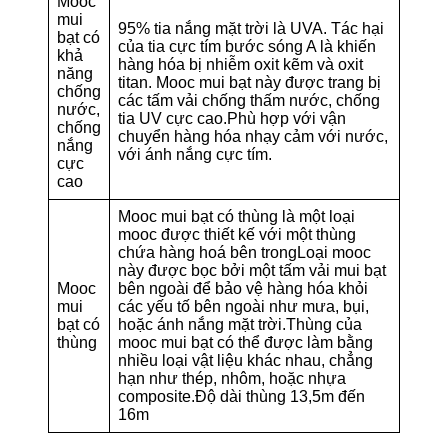
Mooc
mui
95% tia nắng mặt trời là UVA. Tác hại
bạt có
của tia cực tím bước sóng A là khiến
khả
hàng hóa bị nhiễm oxit kẽm và oxit
năng
titan. Mooc mui bạt này được trang bị
chống
các tấm vải chống thấm nước, chống
nước,
tia UV cực cao.Phù hợp với vận
chống
chuyển hàng hóa nhạy cảm với nước,
nắng
với ánh nắng cực tím.
cực
cao
Mooc mui bạt có thùng là một loại
mooc được thiết kế với một thùng
chứa hàng hoá bên trongLoại mooc
này được bọc bởi một tấm vải mui bạt
Mooc
bên ngoài để bảo vệ hàng hóa khỏi
mui
các yếu tố bên ngoài như mưa, bụi,
bạt có
hoặc ánh nắng mặt trời.Thùng của
thùng
mooc mui bạt có thể được làm bằng
nhiều loại vật liệu khác nhau, chẳng
hạn như thép, nhôm, hoặc nhựa
composite.Độ dài thùng 13,5m đến
16m