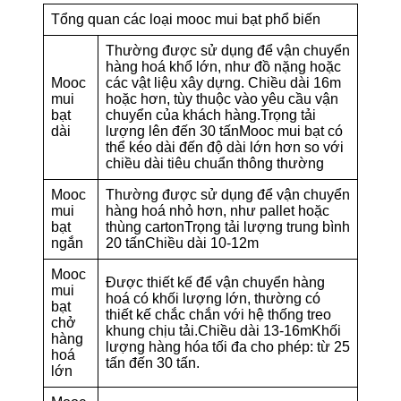
Tổng quan các loại mooc mui bạt phổ biến
Thường được sử dụng để vận chuyển
hàng hoá khổ lớn, như đồ nặng hoặc
Mooc
các vật liệu xây dựng. Chiều dài 16m
mui
hoặc hơn, tùy thuộc vào yêu cầu vận
bạt
chuyển của khách hàng.Trọng tải
dài
lượng lên đến 30 tấnMooc mui bạt có
thể kéo dài đến độ dài lớn hơn so với
chiều dài tiêu chuẩn thông thường
Mooc
Thường được sử dụng để vận chuyển
mui
hàng hoá nhỏ hơn, như pallet hoặc
bạt
thùng cartonTrọng tải lượng trung bình
ngắn
20 tấnChiều dài 10-12m
Mooc
Được thiết kế để vận chuyển hàng
mui
hoá có khối lượng lớn, thường có
bạt
thiết kế chắc chắn với hệ thống treo
chở
khung chịu tải.Chiều dài 13-16mKhối
hàng
lượng hàng hóa tối đa cho phép: từ 25
hoá
tấn đến 30 tấn.
lớn