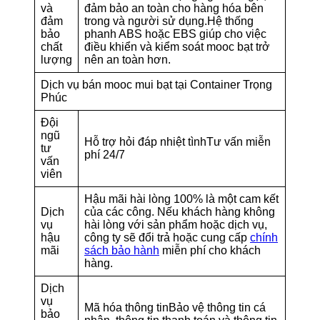
và
đảm bảo an toàn cho hàng hóa bên
đảm
trong và người sử dụng.Hệ thống
bảo
phanh ABS hoặc EBS giúp cho việc
chất
điều khiển và kiểm soát mooc bạt trở
lượng
nên an toàn hơn.
Dịch vụ bán mooc mui bạt tại Container Trọng
Phúc
Đội
ngũ
Hỗ trợ hỏi đáp nhiệt tìnhTư vấn miễn
tư
phí 24/7
vấn
viên
Hậu mãi hài lòng 100% là một cam kết
Dịch
của các công. Nếu khách hàng không
vụ
hài lòng với sản phẩm hoặc dịch vụ,
hậu
công ty sẽ đổi trả hoặc cung cấp
chính
mãi
sách bảo hành
miễn phí cho khách
hàng.
Dịch
vụ
Mã hóa thông tinBảo vệ thông tin cá
bảo