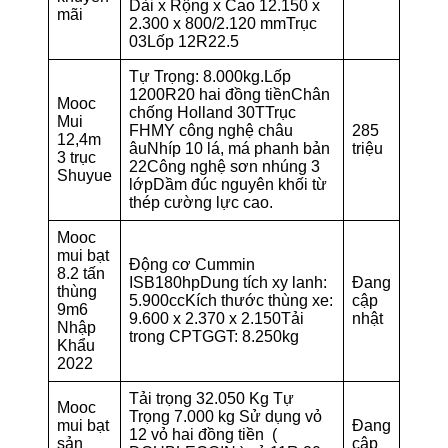
Dài x Rộng x Cao 12.150 x
mãi
2.300 x 800/2.120 mmTrục
03Lốp 12R22.5
Tự Trọng: 8.000kg.Lốp
1200R20 hai đồng tiềnChân
Mooc
chống Holland 30TTrục
Mui
FHMY công nghệ châu
285
12,4m
âuNhíp 10 lá, má phanh bản
triệu
3 trục
22Công nghệ sơn nhúng 3
Shuyue
lớpDầm đúc nguyên khối từ
thép cường lực cao.
Mooc
mui bạt
Động cơ Cummin
8.2 tấn
ISB180hpDung tích xy lanh:
Đang
thùng
5.900ccKích thước thùng xe:
cập
9m6
9.600 x 2.370 x 2.150Tải
nhật
Nhập
trong CPTGGT: 8.250kg
Khẩu
2022
Tải trọng 32.050 Kg Tự
Mooc
Trọng 7.000 kg Sử dụng vỏ
mui bạt
Đang
12 vỏ hai đồng tiền (
sản
cập