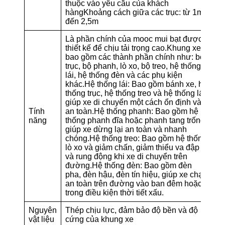
thuộc vào yêu cầu của khách
hàngKhoảng cách giữa các trục: từ 1m
đến 2,5m
Là phần chính của mooc mui bạt được
thiết kế để chịu tải trọng cao.Khung xe
bao gồm các thành phần chính như: bộ
trục, bộ phanh, lò xo, bộ treo, hệ thống
lái, hệ thống đèn và các phụ kiện
khác.Hệ thống lái: Bao gồm bánh xe, hệ
thống trục, hệ thống treo và hệ thống lái,
giúp xe di chuyển một cách ổn định và
Tính
an toàn.Hệ thống phanh: Bao gồm hệ
năng
thống phanh đĩa hoặc phanh tang trống,
giúp xe dừng lại an toàn và nhanh
chóng.Hệ thống treo: Bao gồm hệ thống
lò xo và giảm chấn, giảm thiểu va đập
và rung động khi xe di chuyển trên
đường.Hệ thống đèn: Bao gồm đèn
pha, đèn hậu, đèn tín hiệu, giúp xe chạy
an toàn trên đường vào ban đêm hoặc
trong điều kiện thời tiết xấu.
Nguyên
Thép chịu lực, đảm bảo độ bền và độ
vật liệu
cứng của khung xe