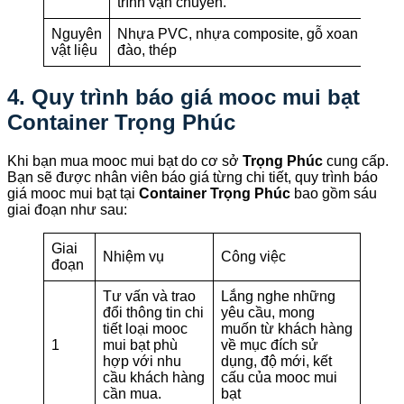
trình vận chuyển.
Nguyên
Nhựa PVC, nhựa composite, gỗ xoan
vật liệu
đào, thép
4. Quy trình báo giá mooc mui bạt
Container Trọng Phúc
Khi bạn mua mooc mui bạt do cơ sở
Trọng Phúc
cung cấp.
Bạn sẽ được nhân viên báo giá từng chi tiết, quy trình báo
giá mooc mui bạt tại
Container Trọng Phúc
bao gồm sáu
giai đoạn như sau:
Giai
Nhiệm vụ
Công việc
đoạn
Tư vấn và trao
Lắng nghe những
đổi thông tin chi
yêu cầu, mong
tiết loại mooc
muốn từ khách hàng
1
mui bạt phù
về mục đích sử
hợp với nhu
dụng, độ mới, kết
cầu khách hàng
cấu của mooc mui
cần mua.
bạt