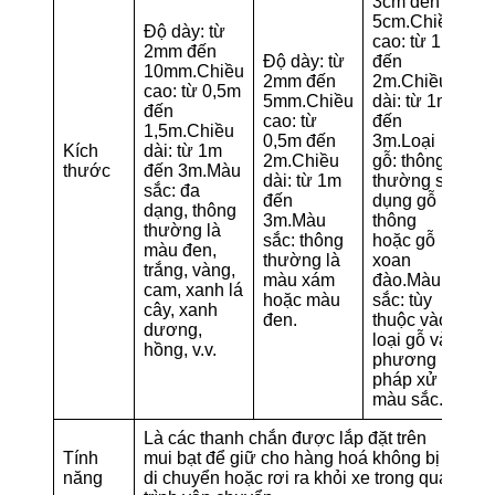
3cm đến
5cm.Chiều
Độ dày: từ
cao: từ 1m
2mm đến
Độ dày: từ
đến
10mm.Chiều
2mm đến
2m.Chiều
cao: từ 0,5m
5mm.Chiều
dài: từ 1m
đến
cao: từ
đến
1,5m.Chiều
0,5m đến
3m.Loại
Kích
dài: từ 1m
2m.Chiều
gỗ: thông
thước
đến 3m.Màu
dài: từ 1m
thường sử
sắc: đa
đến
dụng gỗ
dạng, thông
3m.Màu
thông
thường là
sắc: thông
hoặc gỗ
màu đen,
thường là
xoan
trắng, vàng,
màu xám
đào.Màu
cam, xanh lá
hoặc màu
sắc: tùy
cây, xanh
đen.
thuộc vào
dương,
loại gỗ và
hồng, v.v.
phương
pháp xử lý
màu sắc.
Là các thanh chắn được lắp đặt trên
Tính
mui bạt để giữ cho hàng hoá không bị
năng
di chuyển hoặc rơi ra khỏi xe trong quá