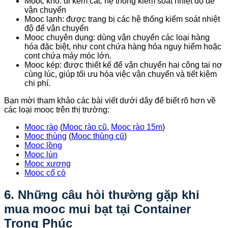
Mooc khô: đi kèm các hệ thống kiểm soát nhiệt độ để
vận chuyển
Mooc lạnh: được trang bị các hệ thống kiểm soát nhiệt
độ để vận chuyển
Mooc chuyên dụng: dùng vận chuyển các loại hàng
hóa đặc biệt, như cont chứa hàng hóa nguy hiểm hoặc
cont chứa máy móc lớn.
Mooc kép: được thiết kế để vận chuyển hai công tai nơ
cùng lúc, giúp tối ưu hóa việc vận chuyển và tiết kiệm
chi phí.
Bạn mời tham khảo các bài viết dưới dây để biết rõ hơn về
các loại mooc trên thị trường:
Mooc rào
(
Mooc rào cũ
,
Mooc rào 15m
)
Mooc thùng
(
Mooc thùng cũ
)
Mooc lồng
Mooc lùn
Mooc xương
Mooc cổ cò
6. Những câu hỏi thường gặp khi
mua mooc mui bạt tại Container
Trọng Phúc