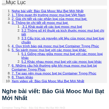
Mục Lục
Nghe bài viết: Báo Giá Mooc Mui Bạt Mới Nhất
1. Tổng quan thị trường mooc mui bạt Việt Nam
2. Giá chi tiết và các phân loại của mooc mui bạt
3. Thông tin chi tiết về mooc mui bạt
3.1 Khái quát về các loại mooc mui bạt
3.2 Thông số kỹ thuật và kích thước mooc mui bạt chi
tiết
3.3 Cấu trúc và nguyên vật liệu của mooc mui bạt loại
chuẩn
4. Quy trình báo giá mooc mui bạt Container Trọng Phúc
5. So sánh mooc mui bạt với các mooc loại khác
5.1 Giống nhau giữa mooc mui bạt với các mooc loại
khác
5.2 Khác nhau mooc mui bạt với các mooc loại khác
6. Những câu hỏi thường gặp khi mua mooc mui bạt tại
Container Trọng Phúc
7. Tại sao nên mua mooc bạt tại Container Trọng Phúc
8. Tham khảo
Xem video về: Báo Giá Mooc Mui Bạt Mới Nhất
Nghe bài viết: Báo Giá Mooc Mui Bạt
Mới Nhất
Container Trọng Phúc
·
Báo Giá Mooc Mui Bạt Mới Nhất