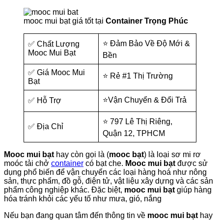
mooc mui bạt giá tốt tại
Container Trọng Phúc
⭐ Đảm Bảo Về Độ Mới &
✅ Chất Lượng
Mooc Mui Bạt
Bền
✅ Giá Mooc Mui
⭐ Rẻ #1 Thị Trường
Bạt
⭐Vận Chuyển & Đổi Trả
✅ Hỗ Trợ
⭐ 797 Lê Thị Riêng,
✅ Địa Chỉ
Quận 12, TPHCM
Mooc mui bạt
hay còn gọi là (
mooc bạt
) là loại sơ mi rơ
moóc tải chở
container
có bạt che.
Mooc mui bạt
được sử
dụng phổ biến để vận chuyển các loại hàng hoá như nông
sản, thực phẩm, đồ gỗ, điện tử, vật liệu xây dựng và các sản
phẩm công nghiệp khác. Đặc biệt,
mooc mui bạt
giúp hàng
hóa tránh khỏi các yếu tố như mưa, gió, nắng
Nếu bạn đang quan tâm đến thông tin về
mooc mui bạt
hay