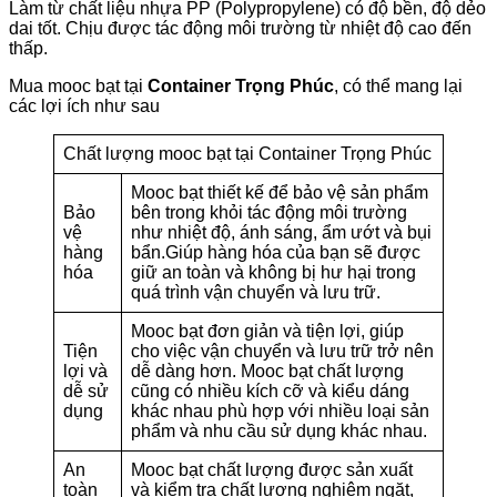
Làm từ chất liệu nhựa PP (Polypropylene) có độ bền, độ dẻo
dai tốt. Chịu được tác động môi trường từ nhiệt độ cao đến
thấp.
Mua mooc bạt tại
Container Trọng Phúc
, có thể mang lại
các lợi ích như sau
Chất lượng mooc bạt tại Container Trọng Phúc
Mooc bạt thiết kế để bảo vệ sản phẩm
Bảo
bên trong khỏi tác động môi trường
vệ
như nhiệt độ, ánh sáng, ẩm ướt và bụi
hàng
bẩn.Giúp hàng hóa của bạn sẽ được
hóa
giữ an toàn và không bị hư hại trong
quá trình vận chuyển và lưu trữ.
Mooc bạt đơn giản và tiện lợi, giúp
Tiện
cho việc vận chuyển và lưu trữ trở nên
lợi và
dễ dàng hơn. Mooc bạt chất lượng
dễ sử
cũng có nhiều kích cỡ và kiểu dáng
dụng
khác nhau phù hợp với nhiều loại sản
phẩm và nhu cầu sử dụng khác nhau.
An
Mooc bạt chất lượng được sản xuất
toàn
và kiểm tra chất lượng nghiêm ngặt,