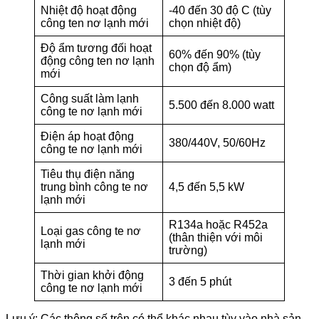
Nhiệt độ hoạt động
-40 đến 30 độ C (tùy
công ten nơ lạnh mới
chọn nhiệt độ)
Độ ẩm tương đối hoạt
60% đến 90% (tùy
động công ten nơ lạnh
chọn độ ẩm)
mới
Công suất làm lạnh
5.500 đến 8.000 watt
công te nơ lạnh mới
Điện áp hoạt động
380/440V, 50/60Hz
công te nơ lạnh mới
Tiêu thụ điện năng
trung bình công te nơ
4,5 đến 5,5 kW
lạnh mới
R134a hoặc R452a
Loại gas công te nơ
(thân thiện với môi
lạnh mới
trường)
Thời gian khởi động
3 đến 5 phút
công te nơ lạnh mới
Lưu ý: Các thông số trên có thể khác nhau tùy vào nhà sản