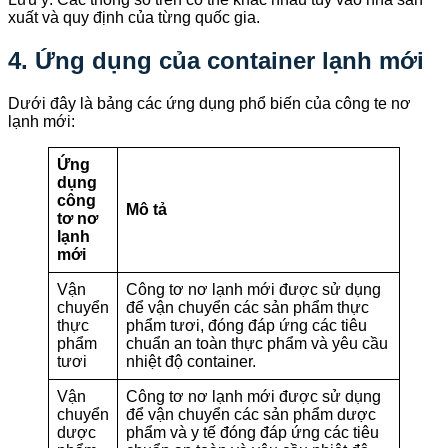
xuất và quy định của từng quốc gia.
4. Ứng dụng của container lạnh mới
Dưới đây là bảng các ứng dụng phổ biến của công te nơ
lạnh mới:
Ứng
dụng
công
Mô tả
tơ nơ
lạnh
mới
Vận
Công tơ nơ lạnh mới được sử dụng
chuyển
để vận chuyển các sản phẩm thực
thực
phẩm tươi, đóng đáp ứng các tiêu
phẩm
chuẩn an toàn thực phẩm và yêu cầu
tươi
nhiệt độ container.
Vận
Công tơ nơ lạnh mới được sử dụng
chuyển
để vận chuyển các sản phẩm dược
dược
phẩm và y tế đóng đáp ứng các tiêu