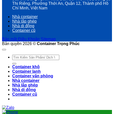
Thị Riêng, Phường Thới An, Quận 12, Thành phố Hồ
Chí Minh, Việt Nam
Nhà container
Nhà lắp ghép
Nhà di động
Container cũ
Bảo mật
Điều Khoản
Sitemap
Bản quyền 2026 ©
Container Trọng Phúc
Tìm
kiếm:
Container khô
Container lạnh
Container văn phòng
Nhà container
Nhà lắp ghép
Nhà di động
Container cũ