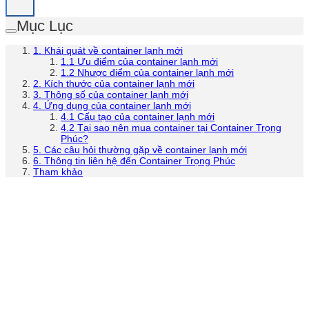
Mục Lục
1. Khái quát về container lạnh mới
1.1 Ưu điểm của container lạnh mới
1.2 Nhược điểm của container lạnh mới
2. Kích thước của container lạnh mới
3. Thông số của container lạnh mới
4. Ứng dụng của container lạnh mới
4.1 Cấu tạo của container lạnh mới
4.2 Tại sao nên mua container tại Container Trọng
Phúc?
5. Các câu hỏi thường gặp về container lạnh mới
6. Thông tin liên hệ đến Container Trọng Phúc
Tham khảo