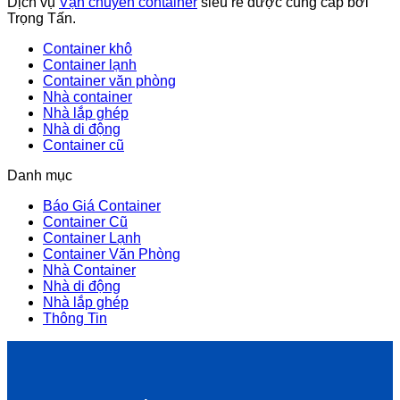
Dịch vụ
Vận chuyển container
siêu rẻ được cung cấp bởi
Trọng Tấn.
Container khô
Container lạnh
Container văn phòng
Nhà container
Nhà lắp ghép
Nhà di động
Container cũ
Danh mục
Báo Giá Container
Container Cũ
Container Lạnh
Container Văn Phòng
Nhà Container
Nhà di động
Nhà lắp ghép
Thông Tin