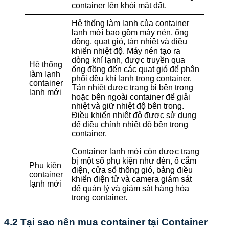
container lên khỏi mặt đất.
Hệ thống làm lạnh của container
lạnh mới bao gồm máy nén, ống
đồng, quạt gió, tản nhiệt và điều
khiển nhiệt độ. Máy nén tạo ra
dòng khí lạnh, được truyền qua
Hệ thống
ống đồng đến các quạt gió để phân
làm lạnh
phối đều khí lạnh trong container.
container
Tản nhiệt được trang bị bên trong
lạnh mới
hoặc bên ngoài container để giải
nhiệt và giữ nhiệt độ bên trong.
Điều khiển nhiệt độ được sử dụng
để điều chỉnh nhiệt độ bên trong
container.
Container lạnh mới còn được trang
bị một số phụ kiện như đèn, ổ cắm
Phụ kiện
điện, cửa sổ thông gió, bảng điều
container
khiển điện tử và camera giám sát
lạnh mới
để quản lý và giám sát hàng hóa
trong container.
4.2 Tại sao nên mua container tại Container