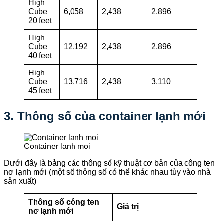
High
Cube
6,058
2,438
2,896
20 feet
High
Cube
12,192
2,438
2,896
40 feet
High
Cube
13,716
2,438
3,110
45 feet
3. Thông số của container lạnh mới
Container lanh moi
Dưới đây là bảng các thông số kỹ thuật cơ bản của công ten
nơ lạnh mới (một số thông số có thể khác nhau tùy vào nhà
sản xuất):
Thông số công ten
Giá trị
nơ lạnh mới