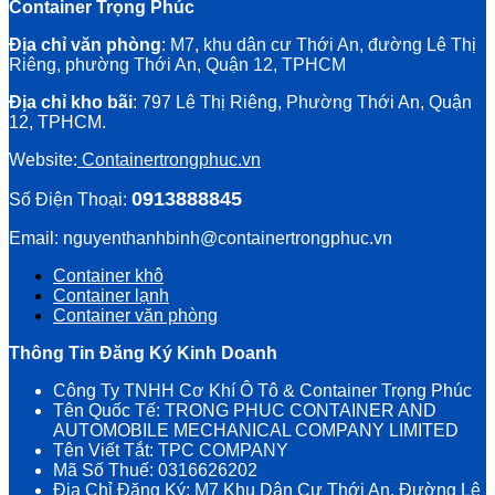
Container Trọng Phúc
Địa chỉ văn phòng
: M7, khu dân cư Thới An, đường Lê Thị
Riêng, phường Thới An, Quận 12, TPHCM
Địa chỉ kho bãi
: 797 Lê Thị Riêng, Phường Thới An, Quận
12, TPHCM.
Website:
Containertrongphuc.vn
0913888845
Số Điện Thoại:
Email: nguyenthanhbinh@containertrongphuc.vn
Container khô
Container lạnh
Container văn phòng
Thông Tin Đăng Ký Kinh Doanh
Công Ty TNHH Cơ Khí Ô Tô & Container Trọng Phúc
Tên Quốc Tế: TRONG PHUC CONTAINER AND
AUTOMOBILE MECHANICAL COMPANY LIMITED
Tên Viết Tắt: TPC COMPANY
Mã Số Thuế: 0316626202
Địa Chỉ Đăng Ký: M7 Khu Dân Cư Thới An, Đường Lê