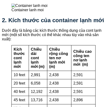
Container lanh moi
2. Kích thước của container lạnh mới
Dưới đây là bảng các kích thước thông dụng của cont lạnh
mới (một số kích thước có thể khác nhau tùy vào nhà sản
xuất):
Kích
Chiều
Chiều
Chiều cao
thước
dài
rộng công
công ten
cont
cont
ten nơ
nơ lạnh
lạnh
lạnh
lạnh mới
mới (m)
mới
mới (m)
(m)
10 feet
2,991
2,438
2,591
20 feet
6,058
2,438
2,591
40 feet
12,192
2,438
2,591
45 feet
13,716
2,438
2,896