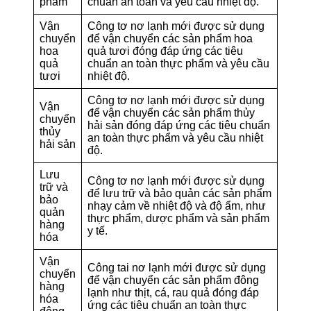
phẩm
chuẩn an toàn và yêu cầu nhiệt độ.
Vận
Công tơ nơ lạnh mới được sử dụng
chuyển
để vận chuyển các sản phẩm hoa
hoa
quả tươi đóng đáp ứng các tiêu
quả
chuẩn an toàn thực phẩm và yêu cầu
tươi
nhiệt độ.
Công tơ nơ lạnh mới được sử dụng
Vận
để vận chuyển các sản phẩm thủy
chuyển
hải sản đóng đáp ứng các tiêu chuẩn
thủy
an toàn thực phẩm và yêu cầu nhiệt
hải sản
độ.
Lưu
Công tơ nơ lạnh mới được sử dụng
trữ và
để lưu trữ và bảo quản các sản phẩm
bảo
nhạy cảm về nhiệt độ và độ ẩm, như
quản
thực phẩm, dược phẩm và sản phẩm
hàng
y tế.
hóa
Vận
Công tai nơ lạnh mới được sử dụng
chuyển
để vận chuyển các sản phẩm đông
hàng
lạnh như thịt, cá, rau quả đóng đáp
hóa
ứng các tiêu chuẩn an toàn thực