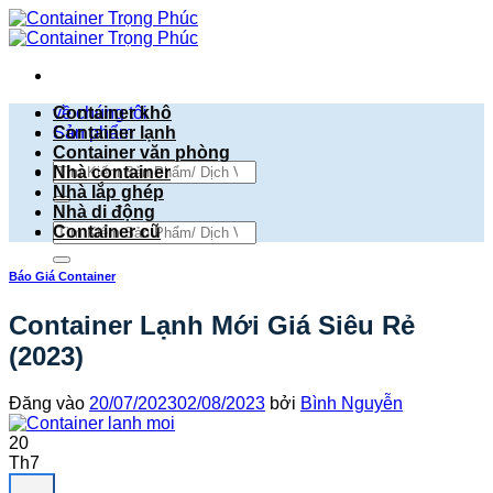
Bỏ
qua
nội
dung
về chúng tôi
Container khô
Sản phẩm
Container lạnh
Container văn phòng
Tìm
Nhà container
kiếm:
Nhà lắp ghép
Nhà di động
Tìm
Container cũ
kiếm:
Báo Giá Container
Container Lạnh Mới Giá Siêu Rẻ
(2023)
Đăng vào
20/07/2023
02/08/2023
bởi
Bình Nguyễn
20
Th7