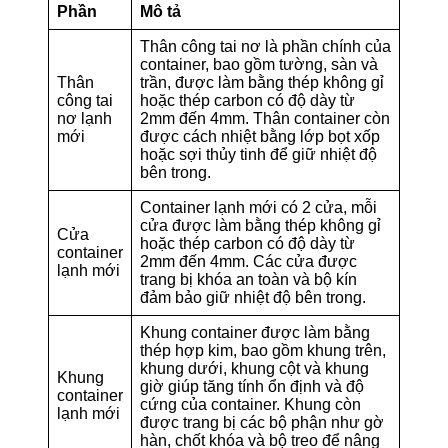
Phần
Mô tả
Thân công tai nơ là phần chính của
container, bao gồm tường, sàn và
Thân
trần, được làm bằng thép không gỉ
công tai
hoặc thép carbon có độ dày từ
nơ lạnh
2mm đến 4mm. Thân container còn
mới
được cách nhiệt bằng lớp bọt xốp
hoặc sợi thủy tinh để giữ nhiệt độ
bên trong.
Container lạnh mới có 2 cửa, mỗi
cửa được làm bằng thép không gỉ
Cửa
hoặc thép carbon có độ dày từ
container
2mm đến 4mm. Các cửa được
lạnh mới
trang bị khóa an toàn và bộ kín
đảm bảo giữ nhiệt độ bên trong.
Khung container được làm bằng
thép hợp kim, bao gồm khung trên,
khung dưới, khung cột và khung
Khung
giờ giúp tăng tính ổn định và độ
container
cứng của container. Khung còn
lạnh mới
được trang bị các bộ phận như gờ
hàn, chốt khóa và bộ treo để nâng