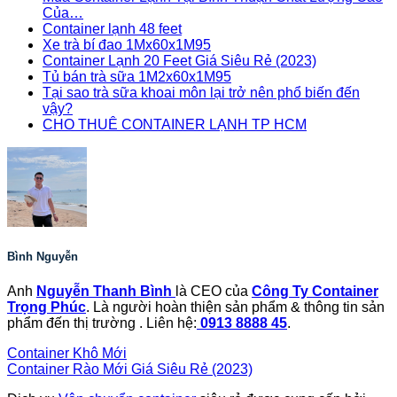
Của…
Container lạnh 48 feet
Xe trà bí đao 1Mx60x1M95
Container Lạnh 20 Feet Giá Siêu Rẻ (2023)
Tủ bán trà sữa 1M2x60x1M95
Tại sao trà sữa khoai môn lại trở nên phổ biến đến
vậy?
CHO THUÊ CONTAINER LẠNH TP HCM
Bình Nguyễn
Anh
Nguyễn Thanh Bình
là CEO của
Công Ty Container
Trọng Phúc
. Là người hoàn thiện sản phẩm & thông tin sản
phẩm đến thị trường . Liên hệ:
0913 8888 45
.
Container Khô Mới
Container Rào Mới Giá Siêu Rẻ (2023)