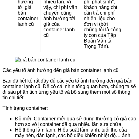
hưởng
nhiều lần. Vì
phí phát sinh”,
tới giá
vậy, chi phí vận
khách hàng chỉ
bán
chuyển cũng
cần trả chi phí
container
ảnh hưởng tới
nhiên liệu cho
lạnh cũ
giá của
đơn vị (bởi
container lạnh
chúng tôi là công
cũ
ty con của Tập
Đoàn Vận tải
Trọng Tấn).
Các yếu tố ảnh hưởng đến giá bán container lạnh cũ
Bạn đã liệt kê rất đầy đủ các yếu tố ảnh hưởng đến giá bán
container lạnh cũ. Để có cái nhìn tổng quan hơn, chúng ta sẽ
đi sâu phân tích từng yếu tố và bổ sung thêm một số thông
tin chi tiết:
Tình trạng container:
Độ mới: Container mới qua sử dụng thường có giá cao
hơn so với container đã qua nhiều lần sửa chữa.
Hệ thống làm lạnh: Hiệu suất làm lạnh, tuổi thọ của
máy nén, dàn lạnh, các bộ điều khiển nhiệt độ… ảnh