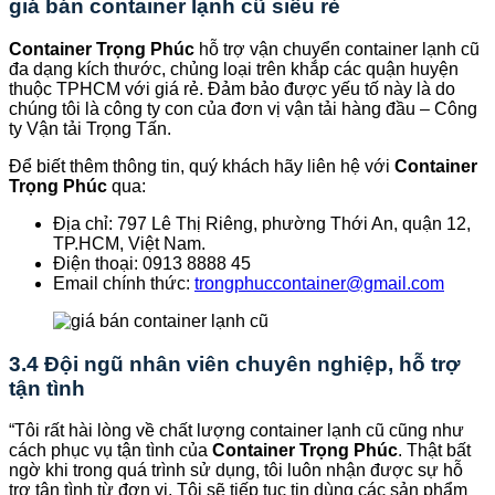
giá bán container lạnh cũ siêu rẻ
Container Trọng Phúc
hỗ trợ vận chuyển container lạnh cũ
đa dạng kích thước, chủng loại trên khắp các quận huyện
thuộc TPHCM với giá rẻ. Đảm bảo được yếu tố này là do
chúng tôi là công ty con của đơn vị vận tải hàng đầu – Công
ty Vận tải Trọng Tấn.
Để biết thêm thông tin, quý khách hãy liên hệ với
Container
Trọng Phúc
qua:
Địa chỉ: 797 Lê Thị Riêng, phường Thới An, quận 12,
TP.HCM, Việt Nam.
Điện thoại: 0913 8888 45
Email chính thức:
trongphuccontainer@gmail.com
3.4 Đội ngũ nhân viên chuyên nghiệp, hỗ trợ
tận tình
“Tôi rất hài lòng về chất lượng container lạnh cũ cũng như
cách phục vụ tận tình của
Container Trọng Phúc
. Thật bất
ngờ khi trong quá trình sử dụng, tôi luôn nhận được sự hỗ
trợ tận tình từ đơn vị. Tôi sẽ tiếp tục tin dùng các sản phẩm