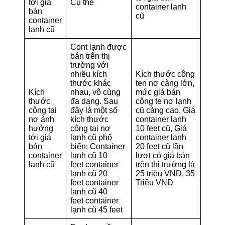
tới giá
Cụ thể
container lạnh
bán
cũ
container
lạnh cũ
Cont lạnh được
bán trên thị
trường với
nhiều kích
Kích thước công
thước khác
ten nơ càng lớn,
Kích
nhau, vô cùng
mức giá bán
thước
đa dạng. Sau
công te nơ lạnh
công tai
đây là một số
cũ càng cao. Giá
nơ ảnh
kích thước
container lạnh
hưởng
công tai nơ
10 feet cũ, Giá
tới giá
lạnh cũ phổ
container lạnh
bán
biến: Container
20 feet cũ lần
container
lạnh cũ 10
lượt có giá bán
lạnh cũ
feet container
trên thị trường là
lạnh cũ 20
25 triệu VNĐ, 35
feet container
Triệu VNĐ
lạnh cũ 40
feet container
lạnh cũ 45 feet