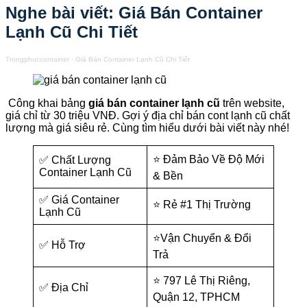
Nghe bài viết: Giá Bán Container
Lạnh Cũ Chi Tiết
Trongphuccontainer
·
Giá Bán Container Lạnh Cũ Chi Tiết
Công khai bảng
giá bán container lạnh cũ
trên website,
giá chỉ từ 30 triệu VNĐ. Gợi ý địa chỉ bán cont lạnh cũ chất
lượng mà giá siêu rẻ. Cùng tìm hiểu dưới bài viết này nhé!
⭐ Đảm Bảo Về Độ Mới
✅ Chất Lượng
Container Lạnh Cũ
& Bền
✅ Giá Container
⭐ Rẻ #1 Thị Trường
Lạnh Cũ
⭐Vận Chuyển & Đổi
✅ Hỗ Trợ
Trả
⭐ 797 Lê Thị Riêng,
✅ Địa Chỉ
Quận 12, TPHCM