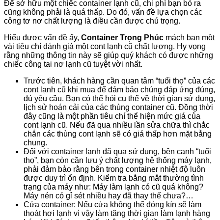
Để sở hữu một chiếc container lạnh cũ, chi phí bạn bỏ ra
cũng không phải là quá thấp. Do đó, vấn đề lựa chọn các
công tơ nơ chất lượng là điều cần được chú trọng.
Hiểu được vấn đề ấy,
Container Trọng Phúc
mách bạn một
vài tiêu chí đánh giá một cont lạnh cũ chất lượng. Hy vọng
rằng những thông tin này sẽ giúp quý khách có được những
chiếc công tai nơ lạnh cũ tuyệt vời nhất.
Trước tiên, khách hàng cần quan tâm “tuổi thọ” của các
cont lạnh cũ khi mua để đảm bảo chúng đáp ứng đúng,
đủ yêu cầu. Bạn có thể hỏi cụ thể về thời gian sử dụng,
lịch sử hoán cải của các thùng container cũ. Đồng thời
đây cũng là một phần tiêu chí thể hiện mức giá của
cont lạnh cũ. Nếu đã qua nhiều lần sửa chữa thì chắc
chắn các thùng cont lạnh sẽ có giá thấp hơn mặt bằng
chung.
Đối với container lạnh đã qua sử dụng, bên cạnh “tuổi
thọ”, bạn còn cần lưu ý chất lượng hệ thống máy lạnh,
phải đảm bảo rằng bên trong container nhiệt độ luôn
được duy trì ổn định. Kiểm tra bằng mắt thường tình
trạng của máy như: Máy làm lạnh có cũ quá không?
Máy nén có gỉ sét nhiều hay đã thay thế chưa?…
Cửa container: Nếu cửa không thể đóng kín sẽ làm
thoát hơi lạnh vì vậy làm tăng thời gian làm lạnh hàng