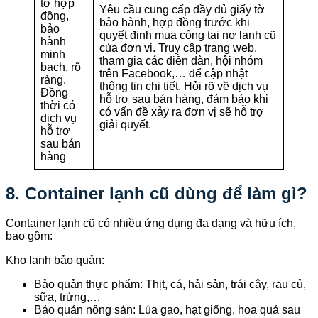
tờ hợp
Yêu cầu cung cấp đầy đủ giấy tờ
đồng,
bảo hành, hợp đồng trước khi
bảo
quyết định mua công tai nơ lạnh cũ
hành
của đơn vị. Truy cập trang web,
minh
tham gia các diễn đàn, hội nhóm
bạch, rõ
trên Facebook,… để cập nhật
ràng.
thông tin chi tiết. Hỏi rõ về dịch vụ
Đồng
hỗ trợ sau bán hàng, đảm bảo khi
thời có
có vấn đề xảy ra đơn vị sẽ hỗ trợ
dịch vụ
giải quyết.
hỗ trợ
sau bán
hàng
8. Container lạnh cũ dùng để làm gì?
Container lạnh cũ có nhiều ứng dụng đa dạng và hữu ích,
bao gồm:
Kho lạnh bảo quản:
Bảo quản thực phẩm: Thịt, cá, hải sản, trái cây, rau củ,
sữa, trứng,…
Bảo quản nông sản: Lúa gạo, hạt giống, hoa quả sau