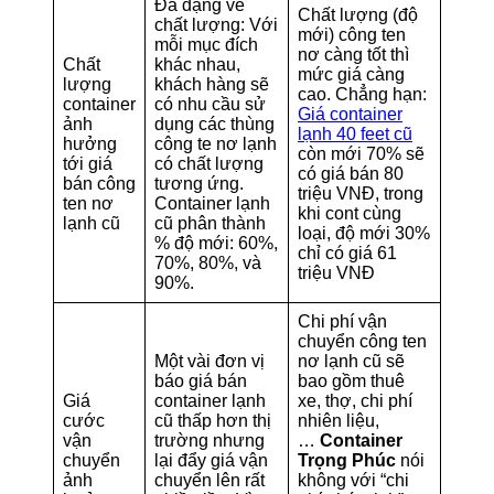
Đa dạng về
Chất lượng (độ
chất lượng: Với
mới) công ten
mỗi mục đích
nơ càng tốt thì
Chất
khác nhau,
mức giá càng
lượng
khách hàng sẽ
cao. Chẳng hạn:
container
có nhu cầu sử
Giá container
ảnh
dụng các thùng
lạnh 40 feet cũ
hưởng
công te nơ lạnh
còn mới 70% sẽ
tới giá
có chất lượng
có giá bán 80
bán công
tương ứng.
triệu VNĐ, trong
ten nơ
Container lạnh
khi cont cùng
lạnh cũ
cũ phân thành
loại, độ mới 30%
% độ mới: 60%,
chỉ có giá 61
70%, 80%, và
triệu VNĐ
90%.
Chi phí vận
chuyển công ten
Một vài đơn vị
nơ lạnh cũ sẽ
báo giá bán
bao gồm thuê
Giá
container lạnh
xe, thợ, chi phí
cước
cũ thấp hơn thị
nhiên liệu,
vận
trường nhưng
…
Container
chuyển
lại đẩy giá vận
Trọng Phúc
nói
ảnh
chuyển lên rất
không với “chi