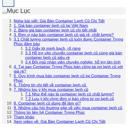
Mục Lục
Nghe bài viết: Giá Bán Container Lạnh Cũ Chi Tiết
1. Giá bán container lạnh cũ tại Việt Nam
2. Bảng giá bán container lạnh cũ chi tiết nhất
3. Đơn vị nào bán container lạnh cũ giá rẻ, chất lượng?
3.1 Chất lượng container lạnh cũ luôn được Container Trọng
Phúc đảm bảo
3.2 Giấy tờ minh bạch, rõ ràng
3.3 Hỗ trợ vận chuyển container lạnh cũ cùng giá bán
container lạnh cũ siêu rẻ
3.4 Đội ngũ nhân viên chuyên nghiệp, hỗ trợ tận tình
4. Tại sao Container Trọng Phúc bán công tai nơ lạnh cũ với
giá rẻ?
5. Quy trình mua bán container lạnh cũ tại Container Trọng
Phúc
6. Thông tin chi tiết về container lạnh cũ
7. Những lưu ý khi mua container lạnh cũ
7.1 Như thế nào là container lạnh cũ chất lượng?
7.2 Lưu ý khi chọn đơn vị bán công tơ nơ lạnh cũ
8. Container lạnh cũ dùng để làm gì?
9. Những câu hỏi thường gặp về việc mua container lạnh cũ
Thông tin liên hệ Container Trọng Phúc
Tham khảo
Xem video về: Giá Bán Container Lạnh Cũ Chi Tiết