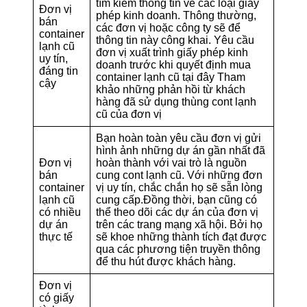
tìm kiếm thông tin về các loại giấy
Đơn vị
phép kinh doanh. Thông thường,
bán
các đơn vị hoặc công ty sẽ để
container
thông tin này công khai. Yêu cầu
lạnh cũ
đơn vị xuất trình giấy phép kinh
uy tín,
doanh trước khi quyết định mua
đáng tin
container lạnh cũ tại đây Tham
cậy
khảo những phản hồi từ khách
hàng đã sử dụng thùng cont lạnh
cũ của đơn vị
Bạn hoàn toàn yêu cầu đơn vị gửi
hình ảnh những dự án gần nhất đã
Đơn vị
hoàn thành với vai trò là nguồn
bán
cung cont lạnh cũ. Với những đơn
container
vị uy tín, chắc chắn họ sẽ sẵn lòng
lạnh cũ
cung cấp.Đồng thời, bạn cũng có
có nhiều
thể theo dõi các dự án của đơn vị
dự án
trên các trang mạng xã hội. Bởi họ
thực tế
sẽ khoe những thành tích đạt được
qua các phương tiện truyền thông
để thu hút được khách hàng.
Đơn vị
có giấy