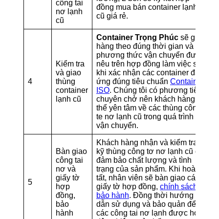
công tai
đồng mua bán container lạnh
nơ lạnh
cũ giá rẻ.
cũ
Container Trọng Phúc
sẽ giao
hàng theo đúng thời gian và
phương thức vận chuyển được
Kiểm tra
nêu trên hợp đồng làm việc sau
và giao
khi xác nhận các container đáp
4
thùng
ứng đúng tiêu chuẩn
Container
container
ISO
. Chúng tôi có phương tiện
lạnh cũ
chuyên chở nên khách hàng có
thể yên tâm về các thùng công
te nơ lạnh cũ trong quá trình
vận chuyển.
Khách hàng nhận và kiểm tra
Bàn giao
kỹ thùng công tơ nơ lạnh cũ để
công tai
đảm bảo chất lượng và tình
nơ và
trạng của sản phẩm. Khi hoàn
giấy tờ
tất, nhân viên sẽ bàn giao các
5
hợp
giấy tờ hợp đồng,
chính sách
đồng,
bảo hành
. Đồng thời hướng
bảo
dẫn sử dụng và bảo quản để
hành
các công tai nơ lạnh được hoạt