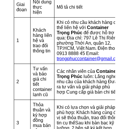
Nội dung
Giai
thực
Mô tả chi tiết
đoạn
hiện
Khi có nhu cầu khách hàng có
thể liên hệ với
Container
Khách
Trọng Phúc
để được hỗ trợ
hàng liên
qua: Địa chỉ: 797 Lê Thị Riêng,
1
hệ và
phường Thới An, quận 12,
trao đổi
TP.HCM, Việt Nam. Điện thoại:
thông tin
0913 8888 45 Email:
trongphuccontainer@gmail.com
Tư vấn
Các nhân viên của
Container
và báo
Trọng Phúc
luôn: Lắng nghe
giá chi
2
nhu cầu của khách hàng Đưa
tiết
ra tư vấn và giải pháp phù
container
hợp Cung cấp giá bán chi tiết
lạnh cũ
Thỏa
Khi có lựa chọn và giải pháp
thuận và
phù hợp: Khách hàng cùng đơn
ký hợp
vị sẽ thỏa thuận, trao đổi thông
đồng
3
tin cụ thểSau khi bàn bạc kỹ
mua bán
lưỡng, 2 bên sẽ ký kết hợp