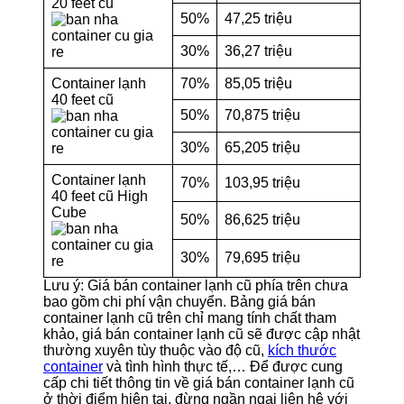
20 feet cũ
50%
47,25 triệu
30%
36,27 triệu
Container lạnh
70%
85,05 triệu
40 feet cũ
50%
70,875 triệu
30%
65,205 triệu
Container lạnh
70%
103,95 triệu
40 feet cũ High
Cube
50%
86,625 triệu
30%
79,695 triệu
Lưu ý: Giá bán container lạnh cũ phía trên chưa
bao gồm chi phí vận chuyển. Bảng giá bán
container lạnh cũ trên chỉ mang tính chất tham
khảo, giá bán container lạnh cũ sẽ được cập nhật
thường xuyên tùy thuộc vào độ cũ,
kích thước
container
và tình hình thực tế,… Để được cung
cấp chi tiết thông tin về giá bán container lạnh cũ
ở thời điểm hiện tại, đừng ngần ngại liên hệ với