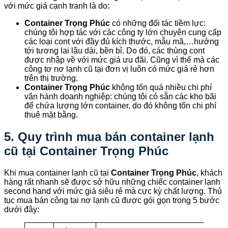
với mức giá cạnh tranh là do:
Container Trọng Phúc
có những đối tác tiềm lực:
chúng tôi hợp tác với các công ty lớn chuyên cung cấp
các loại cont với đầy đủ kích thước, mẫu mã,…hướng
tới tương lai lâu dài, bền bỉ. Do đó, các thùng cont
được nhập về với mức giá ưu đãi. Cũng vì thế mà các
công tơ nơ lạnh cũ tại đơn vị luôn có mức giá rẻ hơn
trên thị trường.
Container Trọng Phúc
không tốn quá nhiều chi phí
vận hành doanh nghiệp: chúng tôi có sẵn các kho bãi
để chứa lượng lớn container, do đó không tốn chi phí
thuê mặt bằng.
5. Quy trình mua bán container lạnh
cũ tại Container Trọng Phúc
Khi mua container lạnh cũ tại
Container Trọng Phúc
, khách
hàng rất nhanh sẽ được sở hữu những chiếc container lạnh
second hand với mức giá siêu rẻ mà cực kỳ chất lượng. Thủ
tục mua bán công tai nơ lạnh cũ được gói gọn trong 5 bước
dưới đây: