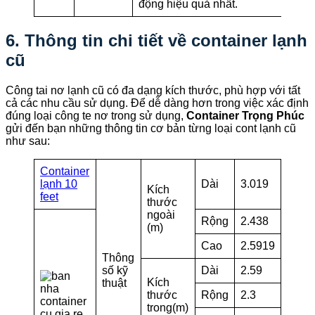
động hiệu quả nhất.
6. Thông tin chi tiết về container lạnh
cũ
Công tai nơ lạnh cũ có đa dạng kích thước, phù hợp với tất
cả các nhu cầu sử dụng. Để dễ dàng hơn trong việc xác định
đúng loại công te nơ trong sử dụng,
Container Trọng Phúc
gửi đến bạn những thông tin cơ bản từng loại cont lạnh cũ
như sau:
Container
lạnh 10
Dài
3.019
Kích
feet
thước
ngoài
Rộng
2.438
(m)
Cao
2.5919
Thông
số kỹ
Dài
2.59
Kích
thuật
thước
Rộng
2.3
trong(m)