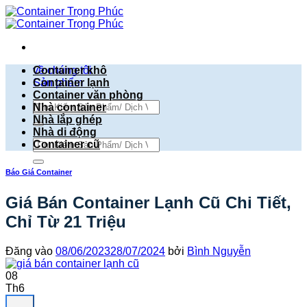
Bỏ
qua
nội
dung
về chúng tôi
Container khô
Sản phẩm
Container lạnh
Container văn phòng
Tìm
Nhà container
kiếm:
Nhà lắp ghép
Nhà di động
Tìm
Container cũ
kiếm:
Báo Giá Container
Giá Bán Container Lạnh Cũ Chi Tiết,
Chỉ Từ 21 Triệu
Đăng vào
08/06/2023
28/07/2024
bởi
Bình Nguyễn
08
Th6