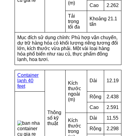
(m)
Cao
2.262
Tải
Khoảng 21.1
trọng
tấn
tối đa
Mục đích sử dụng chính: Phù hợp vận chuyển,
dự trữ hàng hóa có khối lượng riêng tương đối
lớn, kích thước vừa phải. Một vài loại hàng
hóa phổ biến như rau củ, thực phẩm đông
lạnh, hoa tươi.
Container
lạnh 40
Dài
12.19
Kích
feet
thước
ngoài
Rộng
2.438
(m)
Cao
2.591
Thông
số kỹ
Dài
11.55
Kích
thuật
thước
Rộng
2.298
trong