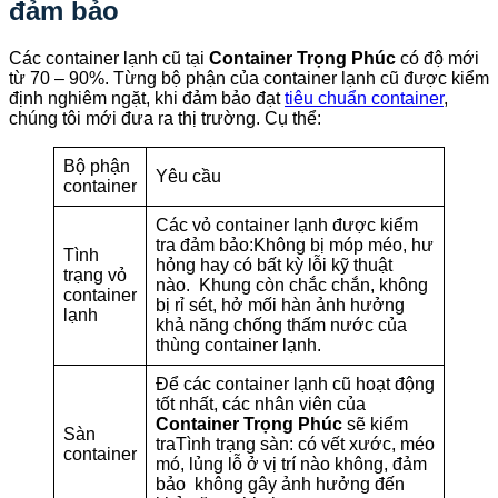
đảm bảo
Các container lạnh cũ tại
Container Trọng Phúc
có độ mới
từ 70 – 90%. Từng bộ phận của container lạnh cũ được kiểm
định nghiêm ngặt, khi đảm bảo đạt
tiêu chuẩn container
,
chúng tôi mới đưa ra thị trường. Cụ thể:
Bộ phận
Yêu cầu
container
Các vỏ container lạnh được kiểm
tra đảm bảo:Không bị móp méo, hư
Tình
hỏng hay có bất kỳ lỗi kỹ thuật
trạng vỏ
nào. Khung còn chắc chắn, không
container
bị rỉ sét, hở mối hàn ảnh hưởng
lạnh
khả năng chống thấm nước của
thùng container lạnh.
Để các container lạnh cũ hoạt động
tốt nhất, các nhân viên của
Container Trọng Phúc
sẽ kiểm
Sàn
traTình trạng sàn: có vết xước, méo
container
mó, lủng lỗ ở vị trí nào không, đảm
bảo không gây ảnh hưởng đến