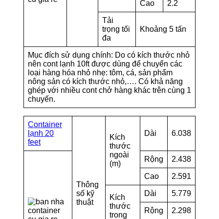
Cao
2.2
Tải
trọng tối
Khoảng 5 tấn
đa
Mục đích sử dụng chính: Do có kích thước nhỏ
nên cont lạnh 10ft được dùng để chuyển các
loại hàng hóa nhỏ nhẹ: tôm, cá, sản phẩm
nông sản có kích thước nhỏ,…. Có khả năng
ghép với nhiều cont chở hàng khác trên cùng 1
chuyến.
Container
lạnh 20
Dài
6.038
Kích
feet
thước
ngoài
Rộng
2.438
(m)
Cao
2.591
Thông
số kỹ
Dài
5.779
Kích
thuật
thước
Rộng
2.298
trong