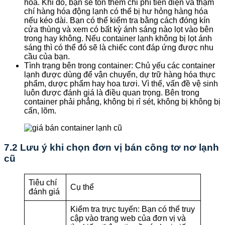
hóa. Khi đó, bạn sẽ tốn thêm chi phí tiền điện và thậm
chí hàng hóa động lạnh có thể bị hư hỏng hàng hóa
nếu kéo dài. Bạn có thể kiểm tra bằng cách đóng kín
cửa thùng và xem có bất kỳ ánh sáng nào lọt vào bên
trong hay không. Nếu container lạnh không bị lọt ánh
sáng thì có thể đó sẽ là chiếc cont đáp ứng được nhu
cầu của bạn.
Tình trạng bên trong container: Chủ yếu các container
lạnh được dùng để vận chuyển, dự trữ hàng hóa thực
phẩm, dược phẩm hay hoa tươi. Vì thế, vấn đề vệ sinh
luôn được đánh giá là điều quan trọng. Bên trong
container phải phẳng, không bị rỉ sét, không bị không bị
cấn, lõm.
7.2 Lưu ý khi chọn đơn vị bán công tơ nơ lạnh
cũ
Tiêu chí
Cụ thể
đánh giá
Kiểm tra trực tuyến: Bạn có thể truy
cập vào trang web của đơn vị và