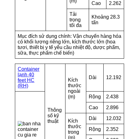
(m)
Cao
2.262
Tải
Khoảng 28.3
trọng
tấn
tối đa
Mục đích sử dụng chính: Vận chuyển hàng hóa
có khối lượng riêng lớn, kích thước lớn (hoa
tươi, thiết bị y tế yêu cầu nhiệt độ, dược phẩm,
sữa, thực phẩm chế biến)
Container
lạnh 40
Dài
12.192
Kích
feet HC
thước
(RH)
ngoài
(m)
Rộng
2.438
Cao
2.896
Thông
số kỹ
Dài
12.032
Kích
thuật
thước
Rộng
2.352
trong
(m)