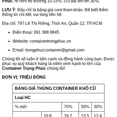
Phúc
, rẻ hơn thị trường 10-15%. Ưu đãi lên tới 30%.
LƯU Ý:
Đây chỉ là bảng giá cont tham khảo. Để biết thêm
thông tin chi tiết, vui lòng liên hệ:
Địa chỉ: 797 Lê Thị Riêng, Thới An, Quận 12, TP.HCM
Điện thoại: 091 388 8845
Website: containertrongphuc.vn
Email: trongphuccontainer@gmail.com
Chúng tôi sẽ luôn ở bên cạnh và đồng hành cùng bạn. Được
phục vụ quý khách hàng là niềm vinh hạnh to lớn của
Container
Trọng Phúc
chúng tôi!
ĐƠN VỊ: TRIỆU ĐỒNG
BẢNG GIÁ THÙNG CONTAINER KHÔ CŨ
Loại HC
% mới
70%
50%
30%
10 ft
16,2
13,5
12,4