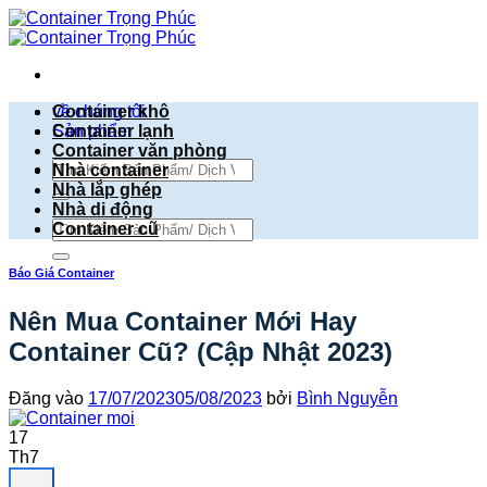
Bỏ
qua
nội
dung
về chúng tôi
Container khô
Sản phẩm
Container lạnh
Container văn phòng
Tìm
Nhà container
kiếm:
Nhà lắp ghép
Nhà di động
Tìm
Container cũ
kiếm:
Báo Giá Container
Nên Mua Container Mới Hay
Container Cũ? (Cập Nhật 2023)
Đăng vào
17/07/2023
05/08/2023
bởi
Bình Nguyễn
17
Th7