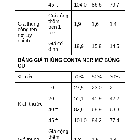
45 ft
104,0
86,6
79,7
Giá cộng
thêm
Giá thùng
1,9
1,6
1,4
trên 1
công ten
feet
nơ tùy
chỉnh
Giá cố
18,9
15,8
14,5
định
BẢNG GIÁ THÙNG CONTAINER MỞ BỬNG
CŨ
% mới
70%
50%
30%
10 ft
27,5
23,0
21,1
20 ft
55,1
45,9
42,2
Kích thước
40 ft
82,6
68,9
63,3
45 ft
101,0
84,2
77,4
Giá cộng
thêm
Giá thùng
1,8
1,5
1,4