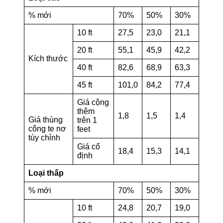
% mới
70%
50%
30%
10 ft
27,5
23,0
21,1
20 ft
55,1
45,9
42,2
Kích thước
40 ft
82,6
68,9
63,3
45 ft
101,0
84,2
77,4
Giá cộng
thêm
1,8
1,5
1,4
Giá thùng
trên 1
công te nơ
feet
tùy chỉnh
Giá cố
18,4
15,3
14,1
định
Loại thấp
% mới
70%
50%
30%
10 ft
24,8
20,7
19,0