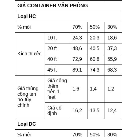
GIÁ CONTAINER VĂN PHÒNG
Loại HC
% mới
70%
50%
30%
10 ft
24,3
20,3
18,6
20 ft
48,6
40,5
37,3
Kích thước
40 ft
72,9
60,8
55,9
45 ft
89,1
74,3
68,3
Giá cộng
thêm
Giá thùng
1,6
1,4
1,2
trên 1
công ten
feet
nơ tùy
chỉnh
Giá cố
16,2
13,5
12,4
định
Loại DC
% mới
70%
50%
30%