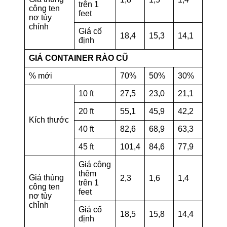
trên 1
công ten
feet
nơ tùy
chỉnh
Giá cố
18,4
15,3
14,1
định
GIÁ CONTAINER RÀO CŨ
% mới
70%
50%
30%
10 ft
27,5
23,0
21,1
20 ft
55,1
45,9
42,2
Kích thước
40 ft
82,6
68,9
63,3
45 ft
101,4
84,6
77,9
Giá cộng
thêm
Giá thùng
2,3
1,6
1,4
trên 1
công ten
feet
nơ tùy
chỉnh
Giá cố
18,5
15,8
14,4
định