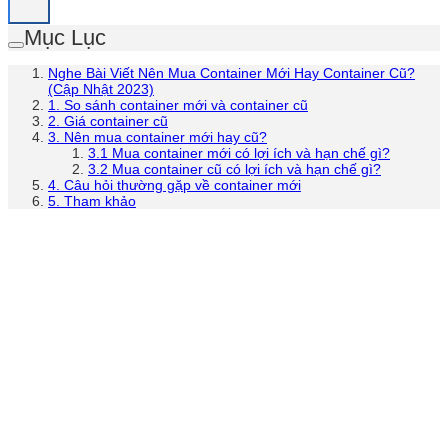
Mục Lục
Nghe Bài Viết Nên Mua Container Mới Hay Container Cũ?
(Cập Nhật 2023)
1. So sánh container mới và container cũ
2. Giá container cũ
3. Nên mua container mới hay cũ?
3.1 Mua container mới có lợi ích và hạn chế gì?
3.2 Mua container cũ có lợi ích và hạn chế gì?
4. Câu hỏi thường gặp về container mới
5. Tham khảo