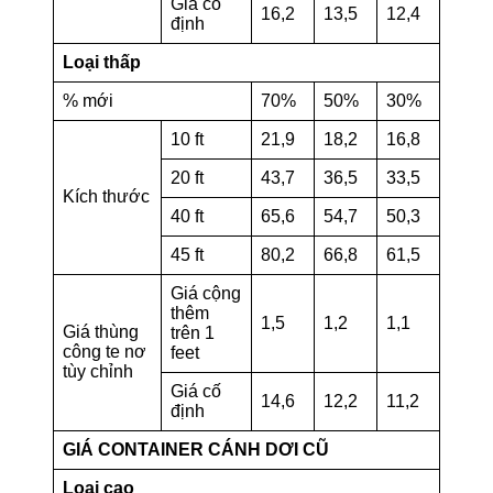
Giá cố
16,2
13,5
12,4
định
Loại thấp
% mới
70%
50%
30%
10 ft
21,9
18,2
16,8
20 ft
43,7
36,5
33,5
Kích thước
40 ft
65,6
54,7
50,3
45 ft
80,2
66,8
61,5
Giá cộng
thêm
1,5
1,2
1,1
Giá thùng
trên 1
công te nơ
feet
tùy chỉnh
Giá cố
14,6
12,2
11,2
định
GIÁ CONTAINER CÁNH DƠI CŨ
Loại cao