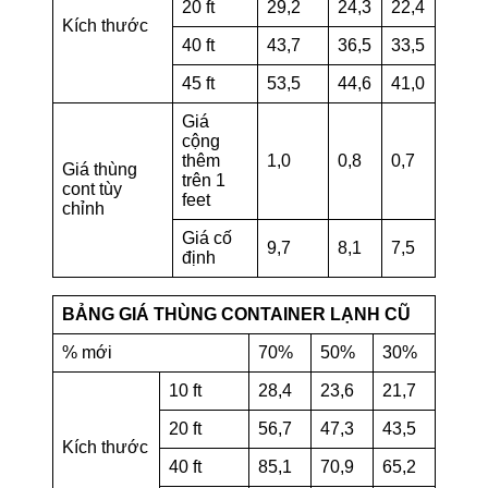
20 ft
29,2
24,3
22,4
Kích thước
40 ft
43,7
36,5
33,5
45 ft
53,5
44,6
41,0
Giá
cộng
thêm
1,0
0,8
0,7
Giá thùng
trên 1
cont tùy
feet
chỉnh
Giá cố
9,7
8,1
7,5
định
BẢNG GIÁ THÙNG CONTAINER LẠNH CŨ
% mới
70%
50%
30%
10 ft
28,4
23,6
21,7
20 ft
56,7
47,3
43,5
Kích thước
40 ft
85,1
70,9
65,2