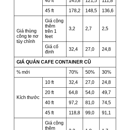
40 ft
145,8
121,5
111,8
45 ft
178,2
148,5
136,6
Giá cộng
thêm
3,2
2,7
2,5
Giá thùng
trên 1
công te nơ
feet
tùy chỉnh
Giá cố
32,4
27,0
24,8
định
GIÁ QUÁN CAFE CONTAINER CŨ
% mới
70%
50%
30%
10 ft
32,4
27,0
24,8
20 ft
64,8
54,0
49,7
Kích thước
40 ft
97,2
81,0
74,5
45 ft
118,8
99,0
91,1
Giá cộng
thêm