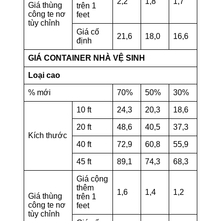
2,2
1,8
1,7
Giá thùng
trên 1
công te nơ
feet
tùy chỉnh
Giá cố
21,6
18,0
16,6
định
GIÁ CONTAINER NHÀ VỆ SINH
Loại cao
% mới
70%
50%
30%
10 ft
24,3
20,3
18,6
20 ft
48,6
40,5
37,3
Kích thước
40 ft
72,9
60,8
55,9
45 ft
89,1
74,3
68,3
Giá cộng
thêm
1,6
1,4
1,2
Giá thùng
trên 1
công te nơ
feet
tùy chỉnh