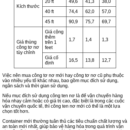
20 ft
49,6
41,3
38,0
Kích thước
40 ft
74,4
62,0
57,0
45 ft
90,9
75,7
69,7
Giá cộng
thêm
1,7
1,4
1,3
Giá thùng
trên 1
công tơ nơ
feet
tùy chỉnh
Giá cố
16,5
13,8
12,7
định
Việc nên mua công tơ nơ mới hay công tơ nơ cũ phụ thuộc
vào nhiều yếu tố khác nhau, bao gồm mục đích sử dụng,
ngân sách và thời gian sử dụng.
Nếu mục đích sử dụng công ten nơ là để vận chuyển hàng
hóa nhạy cảm hoặc có giá trị cao, đặc biệt là trong các cuộc
vận chuyển quốc tế, thì công ten nơ mới có thể là một lựa
chọn tốt hơn.
Container mới thường tuân thủ các tiêu chuẩn chất lượng và
an toàn mới nhất, giúp bảo vệ hàng hóa trong quá trình vận