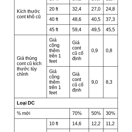
20 ft
32,4
27,0
24,8
Kích thước
cont khô cũ
40 ft
48,6
40,5
37,3
45 ft
59,4
49,5
45,5
Giá
Giá
cộng
cont
thêm
0,9
0,8
cũ cố
trên 1
Giá thùng
định
feet
cont cũ kích
thước tùy
Giá
chỉnh
Giá
cộng
cont
thêm
9,0
8,3
cũ cố
trên 1
định
feet
Loại DC
% mới
70%
50%
30%
10 ft
14,6
12,2
11,2